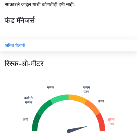
साकारले जाईल याची कोणतीही हमी नाही.
फंड मॅनेजर्स
अनिल घेलानी
रिस्क-ओ-मीटर
मध्यम
मध्यम
उच्च
कमी ते
उच्च
मध्यम
कमी
खूपच
उच्च