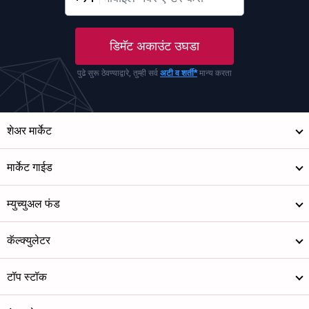
डिमॅट अकाउंट उघडा
पुढे सुरू ठेवण्याद्वारे, तुम्ही सर्व
अटी व शर्ती*
मान्य करता
शेअर मार्केट
मार्केट गाईड
म्युच्युअल फंड
कॅल्क्युलेटर
टॉप स्टॉक