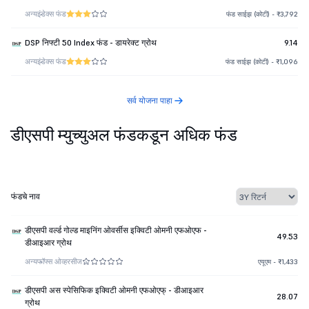
अन्य
इंडेक्स फंड
फंड साईझ (कोटी) - ₹3,792
DSP निफ्टी 50 Index फंड - डायरेक्ट ग्रोथ
9.14
अन्य
इंडेक्स फंड
फंड साईझ (कोटी) - ₹1,096
सर्व योजना पाहा
डीएसपी म्युच्युअल फंडकडून अधिक फंड
फंडचे नाव
डीएसपी वर्ल्ड गोल्ड माइनिंग ओवर्सीस इक्विटी ओमनी एफओएफ -
49.53
डीआइआर ग्रोथ
अन्य
फॉफ्स ओव्हरसीज
एयूएम - ₹1,433
डीएसपी अस स्पेसिफिक इक्विटी ओमनी एफओएफ् - डीआइआर
28.07
ग्रोथ