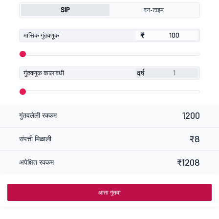
SIP
वन-टाइम
₹
₹
मासिक गुंतवणूक
वर्ष
गुंतवणूक कालावधी
1200
गुंतवलेली रक्कम
₹8
संपत्ती मिळाली
₹1208
अपेक्षित रक्कम
आता गुंतवा