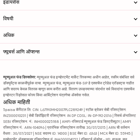
इंडायसेस
विषयी
अधिक
फ्यूचर्स आणि ऑप्शन्स
म्युच्युअल फंड डिस्क्लेमर:
म्युच्युअल फंड इन्व्हेस्टमेंट मार्केट रिस्कच्या अधीन आहेत, स्कीम संबंधित सर्व
डॉक्युमेंट्स काळजीपूर्वक वाचा. म्युच्युअल फंड, म्युच्युअल फंड-SIP हे एक्सचेंज ट्रेडेड प्रॉडक्ट्स नाहीत
आणि सदस्य केवळ वितरक म्हणून काम करीत आहे. वितरण उपक्रमाच्या संदर्भात सर्व विवादांना एक्सचेंज
इन्व्हेस्टर रिड्रेसल फोरम किंवा आर्बिट्रेशन यंत्रणेचा ॲक्सेस नसेल.
अधिक माहिती
5paisa कॅपिटल लि. CIN: L67190MH2007PLC289249 | स्टॉक ब्रोकर सेबी रजिस्ट्रेशन:
INZ000010231 | सेबी डिपॉझिटरी रजिस्ट्रेशन: IN DP CDSL: IN-DP-192-2016 | रिसर्च ॲनालिस्ट
SEBI रजिस्ट्रेशन. नं.: INH000025188 | AMFI-रजिस्टर्ड म्युच्युअल फंड डिस्ट्रीब्यूटर | AMFI
रजिस्ट्रेशन नं.: ARN-104096 | प्रारंभिक रजिस्ट्रेशन तारीख: 30/07/2015 | ARN ची वर्तमान
वैधता : 30/07/2027 | NSE सदस्य ID: 14300 | BSE मेंबर ID: 6363 | MCX मेंबर ID: 55945 |
इन्व्हेस्टमेंट ॲडव्हायजर रजिस्ट्रेशन नं: INA000014252 | रजिस्टर्ड ॲड्रेस - IIFL हाऊस, सन