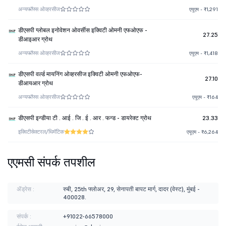
अन्य
फॉफ्स ओव्हरसीज
एयूएम - ₹1,291
डीएसपी ग्लोबल इनोवेशन ओवर्सीस इक्विटी ओमनी एफओएफ -
27.25
डीआइआर ग्रोथ
अन्य
फॉफ्स ओव्हरसीज
एयूएम - ₹1,418
डीएसपी वर्ल्ड मायनिंग ओव्हरसीज इक्विटी ओमनी एफओएफ-
27.10
डीआयआर ग्रोथ
अन्य
फॉफ्स ओव्हरसीज
एयूएम - ₹164
डीएसपी इन्डीया टी . आई . जि . ई . आर . फन्ड - डायरेक्ट ग्रोथ
23.33
इक्विटी
सेक्टरल/थिमॅटिक
एयूएम - ₹6,264
एएमसी संपर्क तपशील
ॲड्रेस :
रुबी, 25th फ्लोअर, 29, सेनापती बापट मार्ग, दादर (वेस्ट), मुंबई -
400028.
संपर्क :
+91022-66578000