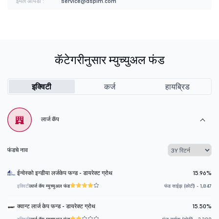
ईमेल आयडी :
service@dspim.com
कॅटेगरीनुसार म्युच्युअल फंड
इक्विटी
कर्ज
हायब्रिड
लार्ज कॅप
फंडचे नाव
ईन्वेस्को इन्डीया लर्जकेप फन्ड - डायरेक्ट ग्रोथ
15.96%
इक्विटी
लार्ज कॅप म्युच्युअल फंड
फंड साईझ (कोटी) - 1,847
क्वान्ट लार्ज केप फन्ड - डायरेक्ट ग्रोथ
15.50%