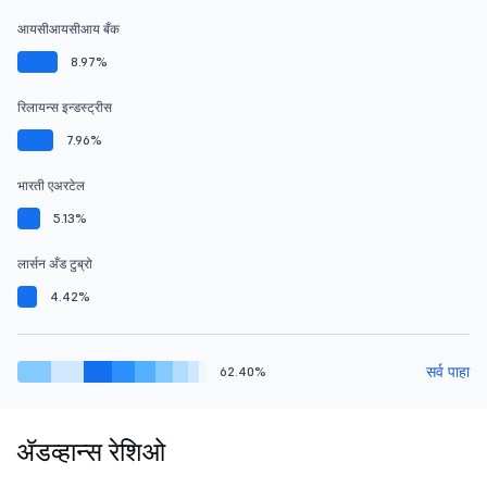
आयसीआयसीआय बँक
8.97%
रिलायन्स इन्डस्ट्रीस
7.96%
भारती एअरटेल
5.13%
लार्सन अँड टुब्रो
4.42%
सर्व पाहा
62.40%
ॲडव्हान्स रेशिओ