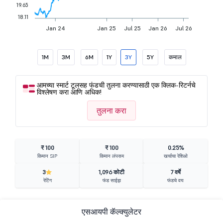
19.65
18.11
Jan 24
Jan 25
Jul 25
Jan 26
Jul 26
1M
3M
6M
1Y
3Y
5Y
कमाल
आमच्या स्मार्ट टूलसह फंडची तुलना करण्यासाठी एक क्लिक-रिटर्नचे
विश्लेषण करा आणि अधिक!
तुलना करा
₹ 100
₹ 100
0.25%
किमान SIP
किमान लंपसम
खर्चाचा रेशिओ
3
1,096 कोटी
7 वर्षे
रेटिंग
फंड साईझ
फंडचे वय
एसआयपी कॅल्क्युलेटर