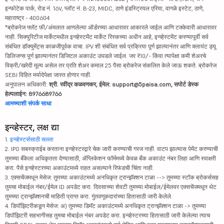
इन्फोटेक पार्क, रोड नं. 16V, प्लॉट नं. B-23, MIDC, ठाणे इंडस्ट्रियल एरिया, वागळे इस्टेट, ठाणे,
महाराष्ट्र - 400604
*ब्रोकरेज फ्लॅट फी/अंमलात आणलेल्या ऑर्डरच्या आधारावर आकारले जाईल आणि टक्केवारी आधारावर
नाही. सिक्युरिटीज मार्केटमधील इन्व्हेस्टमेंट मार्केट रिस्कच्या अधीन आहे, इन्व्हेस्टमेंट करण्यापूर्वी सर्व
संबंधित डॉक्युमेंट्स काळजीपूर्वक वाचा. IPV शी संबंधित सर्व प्रक्रिया पूर्ण झाल्यानंतर आणि क्लायंट ड्यू
डिलिजन्स पूर्ण झाल्यानंतर डिजिटल अकाउंट उघडले जाईल. जर ₹10/- किंवा त्यापेक्षा कमी शेअरचे
विक्री/खरेदी मूल्य असेल तर प्रति शेअर कमाल 25 पैसा ब्रोकरेज संकलित केले जाऊ शकते. ब्रोकरेज
SEBI विहित मर्यादेपेक्षा जास्त होणार नाही.
अनुपालन अधिकारी:
श्री. रवींद्र कळवणकर, ईमेल: support@5paisa.com, सपोर्ट डेस्क
हेल्पलाईन: 8976689766
आमच्याशी संपर्क साधा
इन्व्हेस्टर, लक्ष द्या
1.
इन्व्हेस्टर्ससाठी सल्ला
2. IPO सबस्क्राईब करताना इन्व्हेस्टरद्वारे चेक जारी करण्याची गरज नाही. वाटप झाल्यास पेमेंट करण्याची
तुमच्या बँकेला अधिकृतता देण्यासाठी, ॲप्लिकेशन फॉर्ममध्ये केवळ बँक अकाउंट नंबर लिहा आणि स्वाक्षरी
करा. पैसे इन्व्हेस्टरच्या अकाउंटमध्ये राहत असल्याने रिफंडची चिंता नाही.
3. एक्सचेंजमधून मेसेज: तुमच्या अकाउंटमध्ये अनधिकृत ट्रान्झॅक्शन टाळा --> तुमच्या स्टॉक ब्रोकर्ससह
तुमचा मोबाईल नंबर/ईमेल ID अपडेट करा. दिवसाच्या शेवटी तुमच्या मोबाईल/ईमेलवर एक्सचेंजमधून थेट
तुमच्या ट्रान्झॅक्शनची माहिती प्राप्त करा. गुंतवणूकदारांच्या हितासाठी जारी केलेले.
4. डिपॉझिटरीकडून मेसेज: अ) तुमच्या डिमॅट अकाउंटमध्ये अनधिकृत ट्रान्झॅक्शन टाळा -> तुमच्या
डिपॉझिटरी सहभागीसह तुमचा मोबाईल नंबर अपडेट करा. इन्व्हेस्टरच्या हितासाठी जारी केलेल्या त्याच