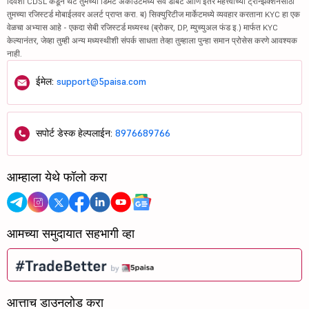
दिवशी CDSL कडून थेट तुमच्या डिमॅट अकाउंटमध्ये सर्व डेबिट आणि इतर महत्त्वाच्या ट्रान्झॅक्शनसाठी
तुमच्या रजिस्टर्ड मोबाईलवर अलर्ट प्राप्त करा. ब) सिक्युरिटीज मार्केटमध्ये व्यवहार करताना KYC हा एक
वेळचा अभ्यास आहे - एकदा सेबी रजिस्टर्ड मध्यस्थ (ब्रोकर, DP, म्युच्युअल फंड इ.) मार्फत KYC
केल्यानंतर, जेव्हा तुम्ही अन्य मध्यस्थीशी संपर्क साधता तेव्हा तुम्हाला पुन्हा समान प्रोसेस करणे आवश्यक
नाही.
ईमेल:
support@5paisa.com
सपोर्ट डेस्क हेल्पलाईन:
8976689766
आम्हाला येथे फॉलो करा
आमच्या समुदायात सहभागी व्हा
आत्ताच डाउनलोड करा