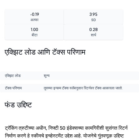
-0.19
3.95
अल्फा
SD
1.00
0.28
बीटा
शार्प
एक्झिट लोड आणि टॅक्स परिणाम
एक्झिट लोड
शून्य
टॅक्स परिणाम
तुमच्या इन्कम टॅक्स स्लॅबनुसार रिटर्नवर टॅक्स आकारला जातो.
फंड उद्दिष्ट
ट्रॅकिंग त्रुटीच्या अधीन, निफ्टी 50 इंडेक्सच्या कामगिरीशी सुसंगत रिटर्न
निर्माण करणे हे स्कीमचे इन्व्हेस्टमेंट उद्देश आहे. योजनेचे गुंतवणूक उद्दिष्ट