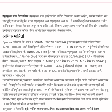
म्युच्युअल फंड डिस्क्लेमर:
म्युच्युअल फंड इन्व्हेस्टमेंट मार्केट रिस्कच्या अधीन आहेत, स्कीम संबंधित सर्व
डॉक्युमेंट्स काळजीपूर्वक वाचा. म्युच्युअल फंड, म्युच्युअल फंड-SIP हे एक्सचेंज ट्रेडेड प्रॉडक्ट्स नाहीत
आणि सदस्य केवळ वितरक म्हणून काम करीत आहे. वितरण उपक्रमाच्या संदर्भात सर्व विवादांना एक्सचेंज
इन्व्हेस्टर रिड्रेसल फोरम किंवा आर्बिट्रेशन यंत्रणेचा ॲक्सेस नसेल.
अधिक माहिती
5paisa कॅपिटल लि. CIN: L67190MH2007PLC289249 | स्टॉक ब्रोकर सेबी रजिस्ट्रेशन:
INZ000010231 | सेबी डिपॉझिटरी रजिस्ट्रेशन: IN DP CDSL: IN-DP-192-2016 | रिसर्च ॲनालिस्ट
SEBI रजिस्ट्रेशन. नं.: INH000025188 | AMFI-रजिस्टर्ड म्युच्युअल फंड डिस्ट्रीब्यूटर | AMFI
रजिस्ट्रेशन नं.: ARN-104096 | प्रारंभिक रजिस्ट्रेशन तारीख: 30/07/2015 | ARN ची वर्तमान
वैधता : 30/07/2027 | NSE सदस्य ID: 14300 | BSE मेंबर ID: 6363 | MCX मेंबर ID: 55945 |
इन्व्हेस्टमेंट ॲडव्हायजर रजिस्ट्रेशन नं: INA000014252 | रजिस्टर्ड ॲड्रेस - IIFL हाऊस, सन
इन्फोटेक पार्क, रोड नं. 16V, प्लॉट नं. B-23, MIDC, ठाणे इंडस्ट्रियल एरिया, वागळे इस्टेट, ठाणे,
महाराष्ट्र - 400604
*ब्रोकरेज फ्लॅट फी/अंमलात आणलेल्या ऑर्डरच्या आधारावर आकारले जाईल आणि टक्केवारी आधारावर
नाही. सिक्युरिटीज मार्केटमधील इन्व्हेस्टमेंट मार्केट रिस्कच्या अधीन आहे, इन्व्हेस्टमेंट करण्यापूर्वी सर्व
संबंधित डॉक्युमेंट्स काळजीपूर्वक वाचा. IPV शी संबंधित सर्व प्रक्रिया पूर्ण झाल्यानंतर आणि क्लायंट ड्यू
डिलिजन्स पूर्ण झाल्यानंतर डिजिटल अकाउंट उघडले जाईल. जर ₹10/- किंवा त्यापेक्षा कमी शेअरचे
विक्री/खरेदी मूल्य असेल तर प्रति शेअर कमाल 25 पैसा ब्रोकरेज संकलित केले जाऊ शकते. ब्रोकरेज
SEBI विहित मर्यादेपेक्षा जास्त होणार नाही.
अनुपालन अधिकारी:
श्री. रवींद्र कळवणकर, ईमेल: support@5paisa.com, सपोर्ट डेस्क