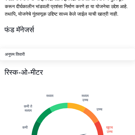
करून दीर्घकालीन भांडवली प्रशंसा निर्माण करणे हा या योजनेचा उद्देश आहे.
तथापि, योजनेचे गुंतवणूक उद्दिष्ट साध्य केले जाईल याची खात्री नाही.
फंड मॅनेजर्स
अनुपम तिवारी
रिस्क-ओ-मीटर
मध्यम
मध्यम
उच्च
कमी ते
उच्च
मध्यम
कमी
खूपच
उच्च