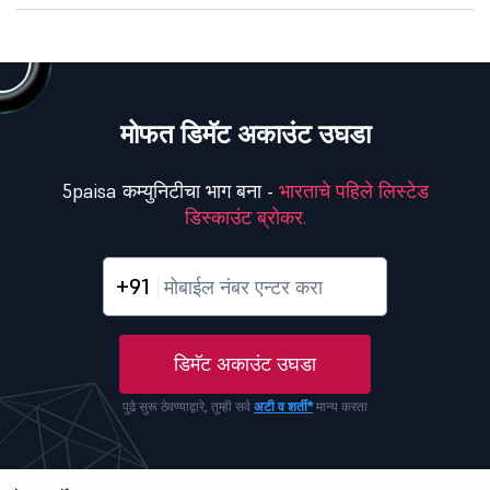
मोफत डिमॅट अकाउंट उघडा
5paisa कम्युनिटीचा भाग बना -
भारताचे पहिले लिस्टेड
डिस्काउंट ब्रोकर.
+91
डिमॅट अकाउंट उघडा
पुढे सुरू ठेवण्याद्वारे, तुम्ही सर्व
अटी व शर्ती*
मान्य करता