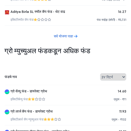
Aditya Birla SL स्मॉल कॅप फंड - थेट वाढ
16.27
इक्विटी
स्मॉल कॅप फंड
फंड साईझ (कोटी) - ₹5,731
सर्व योजना पाहा
ग्रो म्युच्युअल फंडकडून अधिक फंड
फंडचे नाव
ग्रो वॅल्यू फंड - डायरेक्ट ग्रोथ
14.60
इक्विटी
वॅल्यू फंड
एयूएम - ₹71
ग्रो लार्ज कॅप फंड - डायरेक्ट ग्रोथ
11.93
इक्विटी
लार्ज कॅप म्युच्युअल फंड
एयूएम - ₹132