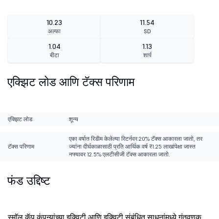
10.23
11.54
अल्फा
SD
1.04
1.13
बीटा
शार्प
एक्झिट लोड आणि टॅक्स परिणाम
एक्झिट लोड
शून्य
एका वर्षात रिडीम केलेल्या रिटर्नवर 20% टॅक्स आकारला जातो, तर
टॅक्स परिणाम
ज्यांना दीर्घकाळासाठी प्रति आर्थिक वर्ष ₹1.25 लाखांपेक्षा जास्त
नफ्यावर 12.5% एलटीसीजी टॅक्स आकारला जातो.
फंड उद्दिष्ट
स्मॉल कॅप कंपन्यांच्या इक्विटी आणि इक्विटी संबंधित साधनांमध्ये गुंतवणूक