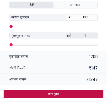
SIP
वन-टाइम
₹
₹
मासिक गुंतवणूक
वर्ष
गुंतवणूक कालावधी
1200
गुंतवलेली रक्कम
₹147
संपत्ती मिळाली
₹1347
अपेक्षित रक्कम
आता गुंतवा