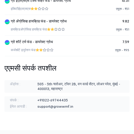
ग्रो ईएलएसएस टॅक्स सेव्हर फंड - डायरेक्ट ग्रोथ
10.51
इक्विटी
ईएलएसएस
एयूएम - ₹51
ग्रो ॲग्रेसिव्ह हायब्रिड फंड - डायरेक्ट ग्रोथ
9.82
हायब्रिड
ॲग्रेसिव्ह हायब्रिड फंड
एयूएम - ₹51
ग्रो शॉर्ट टर्म फंड - डायरेक्ट ग्रोथ
7.59
कर्ज
शॉर्ट ड्युरेशन फंड
एयूएम - ₹95
एएमसी संपर्क तपशील
ॲड्रेस :
505 - 5th फ्लोअर, टॉवर 2B, वन वर्ल्ड सेंटर, लोअर परेल, मुंबई -
400013, महाराष्ट्र
संपर्क :
+91022-69744435
ईमेल आयडी :
support@growwmf.in