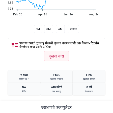
9.85
9.23
Feb 26
Apr 26
Jun 26
Aug 26
1M
3M
6M
कमाल
आमच्या स्मार्ट टूलसह फंडची तुलना करण्यासाठी एक क्लिक-रिटर्नचे
विश्लेषण करा आणि अधिक!
तुलना करा
₹ 500
₹ 500
1.17%
किमान SIP
किमान लंपसम
खर्चाचा रेशिओ
NA
440 कोटी
0 वर्षे
रेटिंग
फंड साईझ
फंडचे वय
एसआयपी कॅल्क्युलेटर