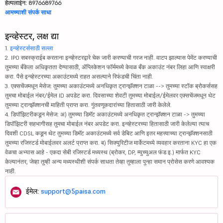
हेल्पलाईन: 8976689766
आमच्याशी संपर्क साधा
इन्व्हेस्टर, लक्ष द्या
1.
इन्व्हेस्टर्ससाठी सल्ला
2. IPO सबस्क्राईब करताना इन्व्हेस्टरद्वारे चेक जारी करण्याची गरज नाही. वाटप झाल्यास पेमेंट करण्याची
तुमच्या बँकेला अधिकृतता देण्यासाठी, ॲप्लिकेशन फॉर्ममध्ये केवळ बँक अकाउंट नंबर लिहा आणि स्वाक्षरी
करा. पैसे इन्व्हेस्टरच्या अकाउंटमध्ये राहत असल्याने रिफंडची चिंता नाही.
3. एक्सचेंजमधून मेसेज: तुमच्या अकाउंटमध्ये अनधिकृत ट्रान्झॅक्शन टाळा --> तुमच्या स्टॉक ब्रोकर्ससह
तुमचा मोबाईल नंबर/ईमेल ID अपडेट करा. दिवसाच्या शेवटी तुमच्या मोबाईल/ईमेलवर एक्सचेंजमधून थेट
तुमच्या ट्रान्झॅक्शनची माहिती प्राप्त करा. गुंतवणूकदारांच्या हितासाठी जारी केलेले.
4. डिपॉझिटरीकडून मेसेज: अ) तुमच्या डिमॅट अकाउंटमध्ये अनधिकृत ट्रान्झॅक्शन टाळा -> तुमच्या
डिपॉझिटरी सहभागीसह तुमचा मोबाईल नंबर अपडेट करा. इन्व्हेस्टरच्या हितासाठी जारी केलेल्या त्याच
दिवशी CDSL कडून थेट तुमच्या डिमॅट अकाउंटमध्ये सर्व डेबिट आणि इतर महत्त्वाच्या ट्रान्झॅक्शनसाठी
तुमच्या रजिस्टर्ड मोबाईलवर अलर्ट प्राप्त करा. ब) सिक्युरिटीज मार्केटमध्ये व्यवहार करताना KYC हा एक
वेळचा अभ्यास आहे - एकदा सेबी रजिस्टर्ड मध्यस्थ (ब्रोकर, DP, म्युच्युअल फंड इ.) मार्फत KYC
केल्यानंतर, जेव्हा तुम्ही अन्य मध्यस्थीशी संपर्क साधता तेव्हा तुम्हाला पुन्हा समान प्रोसेस करणे आवश्यक
नाही.
ईमेल:
support@5paisa.com