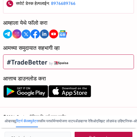
सपोर्ट डेस्क हेल्पलाईन:
8976689766
आम्हाला येथे फॉलो करा
आमच्या समुदायात सहभागी व्हा
आत्ताच डाउनलोड करा
©2026, 5paisa कॅपिटल लि. सर्व हक्क राखीव.
ओव्हरव्ह्यू
रिटर्न कॅल्क्युलेटर
स्कीम परफॉर्मन्स
योजना वाटप
ॲडव्हान्स रेशिओ
एक्झिट लोड
फंड उद्दिष्ट
रिस्क-ओ
आम्ही ISO 27001:2022 प्रमाणित आहोत.