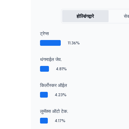
होल्डिंगद्वारे
सेक
ट्रेप्स
11.36%
थंगमाईल जेव.
4.81%
किर्लोस्कर ऑईल
4.23%
लुमॅक्स ऑटो टेक.
4.17%