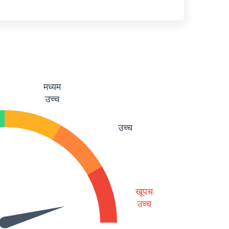
मध्यम
उच्च
उच्च
खूपच
उच्च