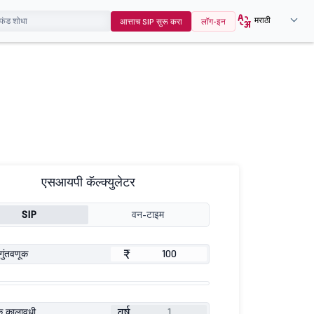
मराठी
आत्ताच SIP सुरू करा
लॉग-इन
एसआयपी कॅल्क्युलेटर
SIP
वन-टाइम
₹
गुंतवणूक
वर्ष
ूक कालावधी