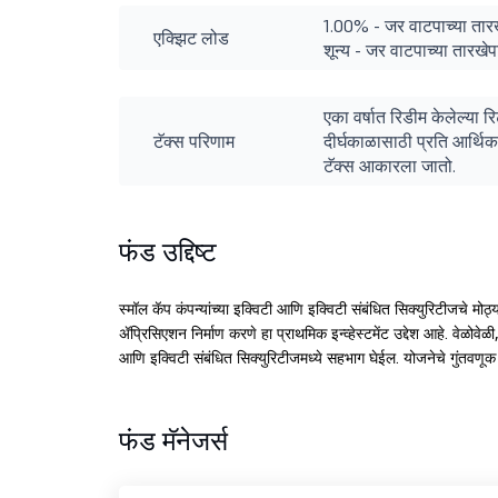
1.00% - जर वाटपाच्या तारख
एक्झिट लोड
शून्य - जर वाटपाच्या तारख
एका वर्षात रिडीम केलेल्या 
टॅक्स परिणाम
दीर्घकाळासाठी प्रति आर्थिक
टॅक्स आकारला जातो.
फंड उद्दिष्ट
स्मॉल कॅप कंपन्यांच्या इक्विटी आणि इक्विटी संबंधित सिक्युरिटीजचे मो
ॲप्रिसिएशन निर्माण करणे हा प्राथमिक इन्व्हेस्टमेंट उद्देश आहे. वेळोवे
आणि इक्विटी संबंधित सिक्युरिटीजमध्ये सहभाग घेईल. योजनेचे गुंतवणूक
फंड मॅनेजर्स