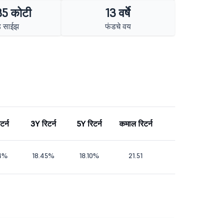
35 कोटी
13 वर्षे
ड साईझ
फंडचे वय
टर्न
3Y रिटर्न
5Y रिटर्न
कमाल रिटर्न
24%
18.45%
18.10%
21.51