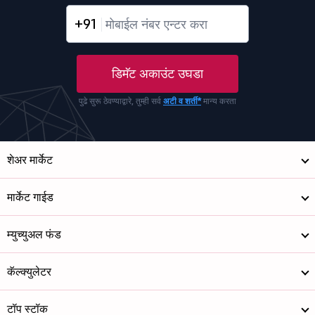
+91
डिमॅट अकाउंट उघडा
पुढे सुरू ठेवण्याद्वारे, तुम्ही सर्व
अटी व शर्ती*
मान्य करता
शेअर मार्केट
मार्केट गाईड
म्युच्युअल फंड
कॅल्क्युलेटर
टॉप स्टॉक