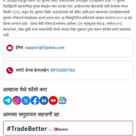
4. डिपॉझिटरीकडून मेसेज: अ) तुमच्या डिमॅट अकाउंटमध्ये अनधिकृत ट्रान्झॅक्शन टाळा -> तुमच्या
डिपॉझिटरी सहभागीसह तुमचा मोबाईल नंबर अपडेट करा. इन्व्हेस्टरच्या हितासाठी जारी केलेल्या त्याच
दिवशी CDSL कडून थेट तुमच्या डिमॅट अकाउंटमध्ये सर्व डेबिट आणि इतर महत्त्वाच्या ट्रान्झॅक्शनसाठी
तुमच्या रजिस्टर्ड मोबाईलवर अलर्ट प्राप्त करा. ब) सिक्युरिटीज मार्केटमध्ये व्यवहार करताना KYC हा एक
वेळचा अभ्यास आहे - एकदा सेबी रजिस्टर्ड मध्यस्थ (ब्रोकर, DP, म्युच्युअल फंड इ.) मार्फत KYC
केल्यानंतर, जेव्हा तुम्ही अन्य मध्यस्थीशी संपर्क साधता तेव्हा तुम्हाला पुन्हा समान प्रोसेस करणे आवश्यक
नाही.
ईमेल:
support@5paisa.com
सपोर्ट डेस्क हेल्पलाईन:
8976689766
आम्हाला येथे फॉलो करा
आमच्या समुदायात सहभागी व्हा