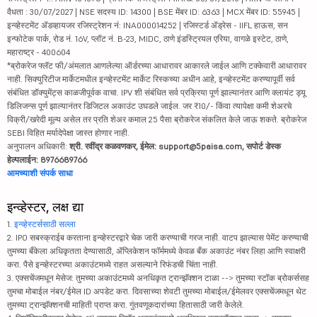
वैधता : 30/07/2027 | NSE सदस्य ID: 14300 | BSE मेंबर ID: 6363 | MCX मेंबर ID: 55945 |
इन्व्हेस्टमेंट ॲडव्हायजर रजिस्ट्रेशन नं: INA000014252 | रजिस्टर्ड ॲड्रेस - IIFL हाऊस, सन
इन्फोटेक पार्क, रोड नं. 16V, प्लॉट नं. B-23, MIDC, ठाणे इंडस्ट्रियल एरिया, वागळे इस्टेट, ठाणे,
महाराष्ट्र - 400604
*ब्रोकरेज फ्लॅट फी/अंमलात आणलेल्या ऑर्डरच्या आधारावर आकारले जाईल आणि टक्केवारी आधारावर
नाही. सिक्युरिटीज मार्केटमधील इन्व्हेस्टमेंट मार्केट रिस्कच्या अधीन आहे, इन्व्हेस्टमेंट करण्यापूर्वी सर्व
संबंधित डॉक्युमेंट्स काळजीपूर्वक वाचा. IPV शी संबंधित सर्व प्रक्रिया पूर्ण झाल्यानंतर आणि क्लायंट ड्यू
डिलिजन्स पूर्ण झाल्यानंतर डिजिटल अकाउंट उघडले जाईल. जर ₹10/- किंवा त्यापेक्षा कमी शेअरचे
विक्री/खरेदी मूल्य असेल तर प्रति शेअर कमाल 25 पैसा ब्रोकरेज संकलित केले जाऊ शकते. ब्रोकरेज
SEBI विहित मर्यादेपेक्षा जास्त होणार नाही.
अनुपालन अधिकारी:
श्री. रवींद्र कळवणकर, ईमेल: support@5paisa.com, सपोर्ट डेस्क
हेल्पलाईन: 8976689766
आमच्याशी संपर्क साधा
इन्व्हेस्टर, लक्ष द्या
1.
इन्व्हेस्टर्ससाठी सल्ला
2. IPO सबस्क्राईब करताना इन्व्हेस्टरद्वारे चेक जारी करण्याची गरज नाही. वाटप झाल्यास पेमेंट करण्याची
तुमच्या बँकेला अधिकृतता देण्यासाठी, ॲप्लिकेशन फॉर्ममध्ये केवळ बँक अकाउंट नंबर लिहा आणि स्वाक्षरी
करा. पैसे इन्व्हेस्टरच्या अकाउंटमध्ये राहत असल्याने रिफंडची चिंता नाही.
3. एक्सचेंजमधून मेसेज: तुमच्या अकाउंटमध्ये अनधिकृत ट्रान्झॅक्शन टाळा --> तुमच्या स्टॉक ब्रोकर्ससह
तुमचा मोबाईल नंबर/ईमेल ID अपडेट करा. दिवसाच्या शेवटी तुमच्या मोबाईल/ईमेलवर एक्सचेंजमधून थेट
तुमच्या ट्रान्झॅक्शनची माहिती प्राप्त करा. गुंतवणूकदारांच्या हितासाठी जारी केलेले.