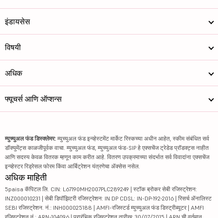
इंडायसेस
विषयी
अधिक
फ्यूचर्स आणि ऑप्शन्स
म्युच्युअल फंड डिस्क्लेमर:
म्युच्युअल फंड इन्व्हेस्टमेंट मार्केट रिस्कच्या अधीन आहेत, स्कीम संबंधित सर्व
डॉक्युमेंट्स काळजीपूर्वक वाचा. म्युच्युअल फंड, म्युच्युअल फंड-SIP हे एक्सचेंज ट्रेडेड प्रॉडक्ट्स नाहीत
आणि सदस्य केवळ वितरक म्हणून काम करीत आहे. वितरण उपक्रमाच्या संदर्भात सर्व विवादांना एक्सचेंज
इन्व्हेस्टर रिड्रेसल फोरम किंवा आर्बिट्रेशन यंत्रणेचा ॲक्सेस नसेल.
अधिक माहिती
5paisa कॅपिटल लि. CIN: L67190MH2007PLC289249 | स्टॉक ब्रोकर सेबी रजिस्ट्रेशन:
INZ000010231 | सेबी डिपॉझिटरी रजिस्ट्रेशन: IN DP CDSL: IN-DP-192-2016 | रिसर्च ॲनालिस्ट
SEBI रजिस्ट्रेशन. नं.: INH000025188 | AMFI-रजिस्टर्ड म्युच्युअल फंड डिस्ट्रीब्यूटर | AMFI
रजिस्ट्रेशन नं.: ARN-104096 | प्रारंभिक रजिस्ट्रेशन तारीख: 30/07/2015 | ARN ची वर्तमान