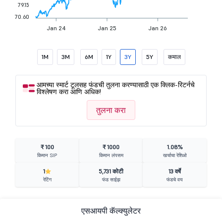
79.15
70.60
Jan 24
Jan 25
Jan 26
1M
3M
6M
1Y
3Y
5Y
कमाल
आमच्या स्मार्ट टूलसह फंडची तुलना करण्यासाठी एक क्लिक-रिटर्नचे
विश्लेषण करा आणि अधिक!
तुलना करा
₹ 100
₹ 1000
1.08%
किमान SIP
किमान लंपसम
खर्चाचा रेशिओ
1
5,731 कोटी
13 वर्षे
रेटिंग
फंड साईझ
फंडचे वय
एसआयपी कॅल्क्युलेटर