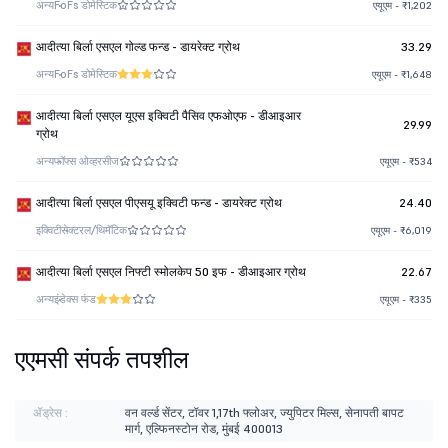
अन्य
FoFs डोमेस्टिक
एयूएम - ₹1,202
आदीत्या बिर्ला एसएल गोल्ड फन्ड - डायरेक्ट ग्रोथ
33.29
अन्य
FoFs डोमेस्टिक
एयूएम - ₹1,648
आदीत्या बिर्ला एसएल यूएस इक्विटी पैसिव एफओएफ - डीआइआर
29.99
ग्रोथ
अन्य
फॉफ्स ओव्हरसीज
एयूएम - ₹534
आदीत्या बिर्ला एसएल पीएसयू इक्विटी फन्ड - डायरेक्ट ग्रोथ
24.40
इक्विटी
सेक्टरल/थिमॅटिक
एयूएम - ₹6,019
आदीत्या बिर्ला एसएल निफ्टी स्मोलकेप 50 इफ - डीआइआर ग्रोथ
22.67
अन्य
इंडेक्स फंड
एयूएम - ₹335
एएमसी संपर्क तपशील
ॲड्रेस :
वन वर्ल्ड सेंटर, टॉवर 1,17th फ्लोअर, ज्युपिटर मिल्स, सेनापती बापट
मार्ग, एल्फिनस्टोन रोड, मुंबई 400013