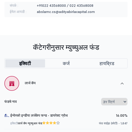
संपर्क :
+91022 43568000 / 022 43568008
ईमेल आयडी :
abslamc.cs@adityabirlacapital.com
कॅटेगरीनुसार म्युच्युअल फंड
इक्विटी
कर्ज
हायब्रिड
लार्ज कॅप
फंडचे नाव
ईन्वेस्को इन्डीया लर्जकेप फन्ड - डायरेक्ट ग्रोथ
16.00%
इक्विटी
लार्ज कॅप म्युच्युअल फंड
फंड साईझ (कोटी) - 1,847