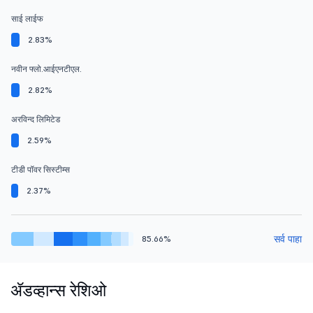
साई लाईफ
2.83%
नवीन फ्लो.आईएनटीएल.
2.82%
अरविन्द लिमिटेड
2.59%
टीडी पॉवर सिस्टीम्स
2.37%
सर्व पाहा
85.66%
ॲडव्हान्स रेशिओ