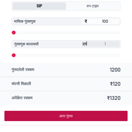
SIP
वन-टाइम
₹
₹
मासिक गुंतवणूक
वर्ष
गुंतवणूक कालावधी
1200
गुंतवलेली रक्कम
₹120
संपत्ती मिळाली
₹1320
अपेक्षित रक्कम
आता गुंतवा