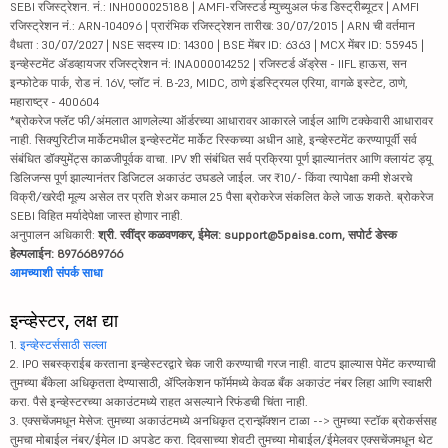
SEBI रजिस्ट्रेशन. नं.: INH000025188 | AMFI-रजिस्टर्ड म्युच्युअल फंड डिस्ट्रीब्यूटर | AMFI
रजिस्ट्रेशन नं.: ARN-104096 | प्रारंभिक रजिस्ट्रेशन तारीख: 30/07/2015 | ARN ची वर्तमान
वैधता : 30/07/2027 | NSE सदस्य ID: 14300 | BSE मेंबर ID: 6363 | MCX मेंबर ID: 55945 |
इन्व्हेस्टमेंट ॲडव्हायजर रजिस्ट्रेशन नं: INA000014252 | रजिस्टर्ड ॲड्रेस - IIFL हाऊस, सन
इन्फोटेक पार्क, रोड नं. 16V, प्लॉट नं. B-23, MIDC, ठाणे इंडस्ट्रियल एरिया, वागळे इस्टेट, ठाणे,
महाराष्ट्र - 400604
*ब्रोकरेज फ्लॅट फी/अंमलात आणलेल्या ऑर्डरच्या आधारावर आकारले जाईल आणि टक्केवारी आधारावर
नाही. सिक्युरिटीज मार्केटमधील इन्व्हेस्टमेंट मार्केट रिस्कच्या अधीन आहे, इन्व्हेस्टमेंट करण्यापूर्वी सर्व
संबंधित डॉक्युमेंट्स काळजीपूर्वक वाचा. IPV शी संबंधित सर्व प्रक्रिया पूर्ण झाल्यानंतर आणि क्लायंट ड्यू
डिलिजन्स पूर्ण झाल्यानंतर डिजिटल अकाउंट उघडले जाईल. जर ₹10/- किंवा त्यापेक्षा कमी शेअरचे
विक्री/खरेदी मूल्य असेल तर प्रति शेअर कमाल 25 पैसा ब्रोकरेज संकलित केले जाऊ शकते. ब्रोकरेज
SEBI विहित मर्यादेपेक्षा जास्त होणार नाही.
अनुपालन अधिकारी:
श्री. रवींद्र कळवणकर, ईमेल: support@5paisa.com, सपोर्ट डेस्क
हेल्पलाईन: 8976689766
आमच्याशी संपर्क साधा
इन्व्हेस्टर, लक्ष द्या
1.
इन्व्हेस्टर्ससाठी सल्ला
2. IPO सबस्क्राईब करताना इन्व्हेस्टरद्वारे चेक जारी करण्याची गरज नाही. वाटप झाल्यास पेमेंट करण्याची
तुमच्या बँकेला अधिकृतता देण्यासाठी, ॲप्लिकेशन फॉर्ममध्ये केवळ बँक अकाउंट नंबर लिहा आणि स्वाक्षरी
करा. पैसे इन्व्हेस्टरच्या अकाउंटमध्ये राहत असल्याने रिफंडची चिंता नाही.
3. एक्सचेंजमधून मेसेज: तुमच्या अकाउंटमध्ये अनधिकृत ट्रान्झॅक्शन टाळा --> तुमच्या स्टॉक ब्रोकर्ससह
तुमचा मोबाईल नंबर/ईमेल ID अपडेट करा. दिवसाच्या शेवटी तुमच्या मोबाईल/ईमेलवर एक्सचेंजमधून थेट