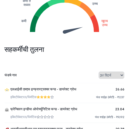
कमी ते
उच्च
मध्यम
कमी
खूपच
उच्च
सहकर्मींची तुलना
फंडचे नाव
एलआईसी एमएफ इन्फ्रास्ट्रक्चर फन्ड - डायरेक्ट ग्रोथ
26.66
इक्विटी
सेक्टरल/थिमॅटिक
फंड साईझ (कोटी) - ₹1,137
फ्रेन्क्लिन इन्डीया ओपोर्च्युनिटिस फन्ड - डायरेक्ट ग्रोथ
23.04
इक्विटी
सेक्टरल/थिमॅटिक
फंड साईझ (कोटी) - ₹9,192
आयसीआयसीआय प्रु इन्फ्रास्ट्रक्चर फन्ड - डायरेक्ट ग्रोथ
20.38