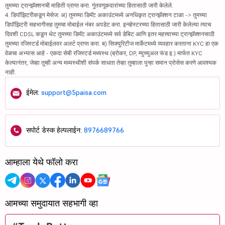
तुमच्या ट्रान्झॅक्शनची माहिती प्राप्त करा. गुंतवणूकदारांच्या हितासाठी जारी केलेले.
4. डिपॉझिटरीकडून मेसेज: अ) तुमच्या डिमॅट अकाउंटमध्ये अनधिकृत ट्रान्झॅक्शन टाळा -> तुमच्या
डिपॉझिटरी सहभागीसह तुमचा मोबाईल नंबर अपडेट करा. इन्व्हेस्टरच्या हितासाठी जारी केलेल्या त्याच
दिवशी CDSL कडून थेट तुमच्या डिमॅट अकाउंटमध्ये सर्व डेबिट आणि इतर महत्त्वाच्या ट्रान्झॅक्शनसाठी
तुमच्या रजिस्टर्ड मोबाईलवर अलर्ट प्राप्त करा. ब) सिक्युरिटीज मार्केटमध्ये व्यवहार करताना KYC हा एक
वेळचा अभ्यास आहे - एकदा सेबी रजिस्टर्ड मध्यस्थ (ब्रोकर, DP, म्युच्युअल फंड इ.) मार्फत KYC
केल्यानंतर, जेव्हा तुम्ही अन्य मध्यस्थीशी संपर्क साधता तेव्हा तुम्हाला पुन्हा समान प्रोसेस करणे आवश्यक
नाही.
ईमेल:
support@5paisa.com
सपोर्ट डेस्क हेल्पलाईन:
8976689766
आम्हाला येथे फॉलो करा
आमच्या समुदायात सहभागी व्हा