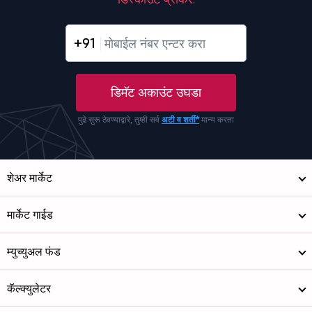
+91
डिमॅट अकाउंट उघडा
पुढे सुरू ठेवण्याद्वारे, तुम्ही सर्व
अटी व शर्ती*
मान्य करता
शेअर मार्केट
मार्केट गाईड
म्युच्युअल फंड
कॅल्क्युलेटर