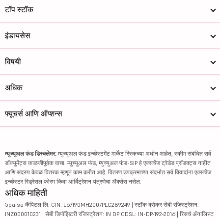
टॉप स्टॉक
इंडायसेस
विषयी
अधिक
फ्यूचर्स आणि ऑप्शन्स
म्युच्युअल फंड डिस्क्लेमर:
म्युच्युअल फंड इन्व्हेस्टमेंट मार्केट रिस्कच्या अधीन आहेत, स्कीम संबंधित सर्व
डॉक्युमेंट्स काळजीपूर्वक वाचा. म्युच्युअल फंड, म्युच्युअल फंड-SIP हे एक्सचेंज ट्रेडेड प्रॉडक्ट्स नाहीत
आणि सदस्य केवळ वितरक म्हणून काम करीत आहे. वितरण उपक्रमाच्या संदर्भात सर्व विवादांना एक्सचेंज
इन्व्हेस्टर रिड्रेसल फोरम किंवा आर्बिट्रेशन यंत्रणेचा ॲक्सेस नसेल.
अधिक माहिती
5paisa कॅपिटल लि. CIN: L67190MH2007PLC289249 | स्टॉक ब्रोकर सेबी रजिस्ट्रेशन:
INZ000010231 | सेबी डिपॉझिटरी रजिस्ट्रेशन: IN DP CDSL: IN-DP-192-2016 | रिसर्च ॲनालिस्ट