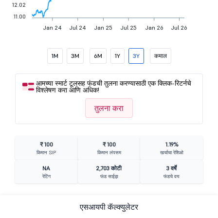
12.02
11.00
Jan 24
Jul 24
Jan 25
Jul 25
Jan 26
Jul 26
1M
3M
6M
1Y
3Y
कमाल
आमच्या स्मार्ट टूलसह फंडची तुलना करण्यासाठी एक क्लिक-रिटर्नचे
विश्लेषण करा आणि अधिक!
तुलना करा
₹ 100
₹ 100
1.19%
किमान SIP
किमान लंपसम
खर्चाचा रेशिओ
NA
2,703 कोटी
3 वर्षे
रेटिंग
फंड साईझ
फंडचे वय
एसआयपी कॅल्क्युलेटर