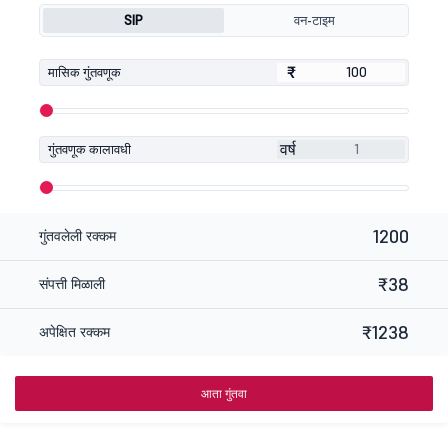
SIP
वन-टाइम
₹
₹
मासिक गुंतवणूक
वर्ष
गुंतवणूक कालावधी
1200
गुंतवलेली रक्कम
₹38
संपत्ती मिळाली
₹1238
अपेक्षित रक्कम
आता गुंतवा