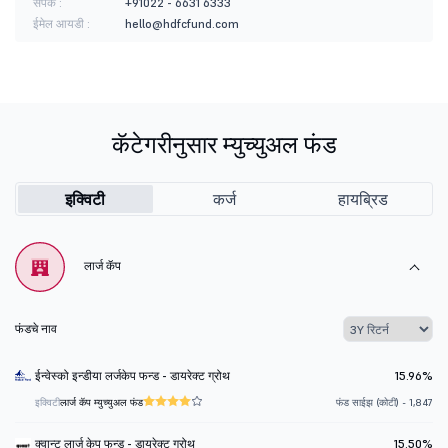
संपर्क :
+91022 - 6631 6333
ईमेल आयडी :
hello@hdfcfund.com
कॅटेगरीनुसार म्युच्युअल फंड
इक्विटी
कर्ज
हायब्रिड
लार्ज कॅप
फंडचे नाव
ईन्वेस्को इन्डीया लर्जकेप फन्ड - डायरेक्ट ग्रोथ
15.96%
इक्विटी
लार्ज कॅप म्युच्युअल फंड
फंड साईझ (कोटी) - 1,847
क्वान्ट लार्ज केप फन्ड - डायरेक्ट ग्रोथ
15.50%