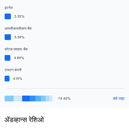
इटर्नल
5.35%
आयसीआयसीआय बँक
5.30%
कोटक एमएएच. बँक
4.89%
टायटन कंपनी
4.19%
सर्व पाहा
74.40%
ॲडव्हान्स रेशिओ