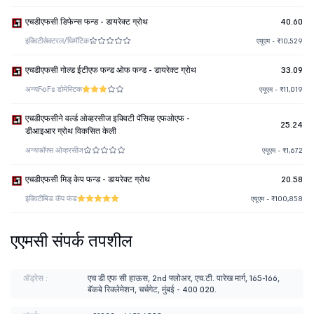
एचडीएफसी डिफेन्स फन्ड - डायरेक्ट ग्रोथ
40.60
इक्विटी
सेक्टरल/थिमॅटिक
एयूएम - ₹10,529
एचडीएफसी गोल्ड ईटीएफ फन्ड ओफ फन्ड - डायरेक्ट ग्रोथ
33.09
अन्य
FoFs डोमेस्टिक
एयूएम - ₹11,019
एचडीएफसीने वर्ल्ड ओव्हरसीज इक्विटी पॅसिव्ह एफओएफ -
25.24
डीआइआर ग्रोथ विकसित केली
अन्य
फॉफ्स ओव्हरसीज
एयूएम - ₹1,672
एचडीएफसी मिड् केप फन्ड - डायरेक्ट ग्रोथ
20.58
इक्विटी
मिड कॅप फंड
एयूएम - ₹100,858
एएमसी संपर्क तपशील
ॲड्रेस :
एच डी एफ सी हाऊस, 2nd फ्लोअर, एच.टी. पारेख मार्ग, 165-166,
बॅकबे रिक्लेमेशन, चर्चगेट, मुंबई - 400 020.