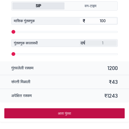
SIP
वन-टाइम
₹
₹
मासिक गुंतवणूक
वर्ष
गुंतवणूक कालावधी
1200
गुंतवलेली रक्कम
₹43
संपत्ती मिळाली
₹1243
अपेक्षित रक्कम
आता गुंतवा