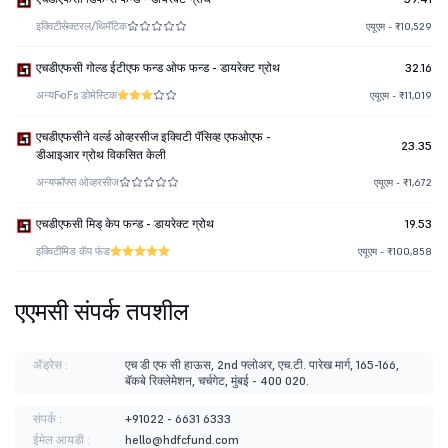
इक्विटी
सेक्टरल/थिमॅटिक
एयूएम - ₹10,529
एचडीएफसी गोल्ड ईटीएफ फन्ड ओफ फन्ड - डायरेक्ट ग्रोथ
32.16
अन्य
FoFs डोमेस्टिक
एयूएम - ₹11,019
एचडीएफसीने वर्ल्ड ओव्हरसीज इक्विटी पॅसिव्ह एफओएफ -
23.35
डीआइआर ग्रोथ विकसित केली
अन्य
फॉफ्स ओव्हरसीज
एयूएम - ₹1,672
एचडीएफसी मिड् केप फन्ड - डायरेक्ट ग्रोथ
19.53
इक्विटी
मिड कॅप फंड
एयूएम - ₹100,858
एएमसी संपर्क तपशील
ॲड्रेस :
एच डी एफ सी हाऊस, 2nd फ्लोअर, एच.टी. पारेख मार्ग, 165-166,
बॅकबे रिक्लेमेशन, चर्चगेट, मुंबई - 400 020.
संपर्क :
+91022 - 6631 6333
ईमेल आयडी :
hello@hdfcfund.com