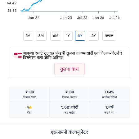
64.47
58.83
Jan 24
Jan 25
Jul 25
Jan 26
Jul 26
1M
3M
6M
1Y
3Y
5Y
कमाल
आमच्या स्मार्ट टूलसह फंडची तुलना करण्यासाठी एक क्लिक-रिटर्नचे
विश्लेषण करा आणि अधिक!
तुलना करा
₹ 100
₹ 100
1.04%
किमान SIP
किमान लंपसम
खर्चाचा रेशिओ
4
5,881 कोटी
13 वर्षे
रेटिंग
फंड साईझ
फंडचे वय
एसआयपी कॅल्क्युलेटर