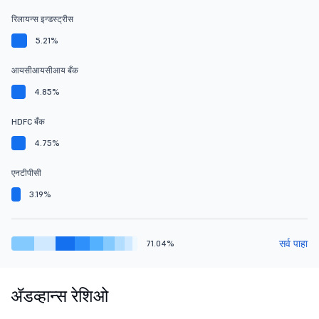
रिलायन्स इन्डस्ट्रीस
5.21%
आयसीआयसीआय बँक
4.85%
HDFC बँक
4.75%
एनटीपीसी
3.19%
सर्व पाहा
71.04%
ॲडव्हान्स रेशिओ