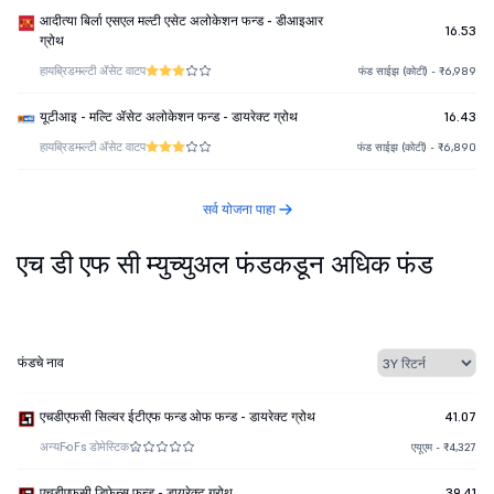
आदीत्या बिर्ला एसएल मल्टी एसेट अलोकेशन फन्ड - डीआइआर
16.53
ग्रोथ
हायब्रिड
मल्टी ॲसेट वाटप
फंड साईझ (कोटी) - ₹6,989
यूटीआइ - मल्टि ॲसेट अलोकेशन फन्ड - डायरेक्ट ग्रोथ
16.43
हायब्रिड
मल्टी ॲसेट वाटप
फंड साईझ (कोटी) - ₹6,890
सर्व योजना पाहा
एच डी एफ सी म्युच्युअल फंडकडून अधिक फंड
फंडचे नाव
एचडीएफसी सिल्वर ईटीएफ फन्ड ओफ फन्ड - डायरेक्ट ग्रोथ
41.07
अन्य
FoFs डोमेस्टिक
एयूएम - ₹4,327
एचडीएफसी डिफेन्स फन्ड - डायरेक्ट ग्रोथ
39.41