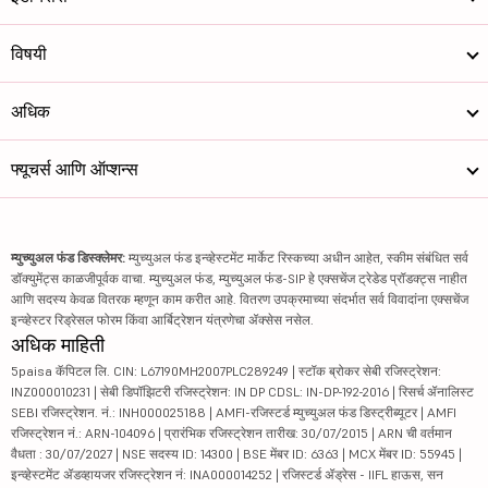
विषयी
अधिक
फ्यूचर्स आणि ऑप्शन्स
म्युच्युअल फंड डिस्क्लेमर:
म्युच्युअल फंड इन्व्हेस्टमेंट मार्केट रिस्कच्या अधीन आहेत, स्कीम संबंधित सर्व
डॉक्युमेंट्स काळजीपूर्वक वाचा. म्युच्युअल फंड, म्युच्युअल फंड-SIP हे एक्सचेंज ट्रेडेड प्रॉडक्ट्स नाहीत
आणि सदस्य केवळ वितरक म्हणून काम करीत आहे. वितरण उपक्रमाच्या संदर्भात सर्व विवादांना एक्सचेंज
इन्व्हेस्टर रिड्रेसल फोरम किंवा आर्बिट्रेशन यंत्रणेचा ॲक्सेस नसेल.
अधिक माहिती
5paisa कॅपिटल लि. CIN: L67190MH2007PLC289249 | स्टॉक ब्रोकर सेबी रजिस्ट्रेशन:
INZ000010231 | सेबी डिपॉझिटरी रजिस्ट्रेशन: IN DP CDSL: IN-DP-192-2016 | रिसर्च ॲनालिस्ट
SEBI रजिस्ट्रेशन. नं.: INH000025188 | AMFI-रजिस्टर्ड म्युच्युअल फंड डिस्ट्रीब्यूटर | AMFI
रजिस्ट्रेशन नं.: ARN-104096 | प्रारंभिक रजिस्ट्रेशन तारीख: 30/07/2015 | ARN ची वर्तमान
वैधता : 30/07/2027 | NSE सदस्य ID: 14300 | BSE मेंबर ID: 6363 | MCX मेंबर ID: 55945 |
इन्व्हेस्टमेंट ॲडव्हायजर रजिस्ट्रेशन नं: INA000014252 | रजिस्टर्ड ॲड्रेस - IIFL हाऊस, सन