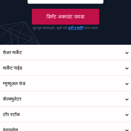
डिमॅट अकाउंट उघडा
पुढे सुरू ठेवण्याद्वारे, तुम्ही सर्व
अटी व शर्ती*
मान्य करता
शेअर मार्केट
मार्केट गाईड
म्युच्युअल फंड
कॅल्क्युलेटर
टॉप स्टॉक
इंडायसेस