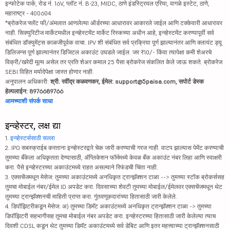
इन्फोटेक पार्क, रोड नं. 16V, प्लॉट नं. B-23, MIDC, ठाणे इंडस्ट्रियल एरिया, वागळे इस्टेट, ठाणे,
महाराष्ट्र - 400604
*ब्रोकरेज फ्लॅट फी/अंमलात आणलेल्या ऑर्डरच्या आधारावर आकारले जाईल आणि टक्केवारी आधारावर
नाही. सिक्युरिटीज मार्केटमधील इन्व्हेस्टमेंट मार्केट रिस्कच्या अधीन आहे, इन्व्हेस्टमेंट करण्यापूर्वी सर्व
संबंधित डॉक्युमेंट्स काळजीपूर्वक वाचा. IPV शी संबंधित सर्व प्रक्रिया पूर्ण झाल्यानंतर आणि क्लायंट ड्यू
डिलिजन्स पूर्ण झाल्यानंतर डिजिटल अकाउंट उघडले जाईल. जर ₹10/- किंवा त्यापेक्षा कमी शेअरचे
विक्री/खरेदी मूल्य असेल तर प्रति शेअर कमाल 25 पैसा ब्रोकरेज संकलित केले जाऊ शकते. ब्रोकरेज
SEBI विहित मर्यादेपेक्षा जास्त होणार नाही.
अनुपालन अधिकारी:
श्री. रवींद्र कळवणकर, ईमेल: support@5paisa.com, सपोर्ट डेस्क
हेल्पलाईन: 8976689766
आमच्याशी संपर्क साधा
इन्व्हेस्टर, लक्ष द्या
1.
इन्व्हेस्टर्ससाठी सल्ला
2. IPO सबस्क्राईब करताना इन्व्हेस्टरद्वारे चेक जारी करण्याची गरज नाही. वाटप झाल्यास पेमेंट करण्याची
तुमच्या बँकेला अधिकृतता देण्यासाठी, ॲप्लिकेशन फॉर्ममध्ये केवळ बँक अकाउंट नंबर लिहा आणि स्वाक्षरी
करा. पैसे इन्व्हेस्टरच्या अकाउंटमध्ये राहत असल्याने रिफंडची चिंता नाही.
3. एक्सचेंजमधून मेसेज: तुमच्या अकाउंटमध्ये अनधिकृत ट्रान्झॅक्शन टाळा --> तुमच्या स्टॉक ब्रोकर्ससह
तुमचा मोबाईल नंबर/ईमेल ID अपडेट करा. दिवसाच्या शेवटी तुमच्या मोबाईल/ईमेलवर एक्सचेंजमधून थेट
तुमच्या ट्रान्झॅक्शनची माहिती प्राप्त करा. गुंतवणूकदारांच्या हितासाठी जारी केलेले.
4. डिपॉझिटरीकडून मेसेज: अ) तुमच्या डिमॅट अकाउंटमध्ये अनधिकृत ट्रान्झॅक्शन टाळा -> तुमच्या
डिपॉझिटरी सहभागीसह तुमचा मोबाईल नंबर अपडेट करा. इन्व्हेस्टरच्या हितासाठी जारी केलेल्या त्याच
दिवशी CDSL कडून थेट तुमच्या डिमॅट अकाउंटमध्ये सर्व डेबिट आणि इतर महत्त्वाच्या ट्रान्झॅक्शनसाठी