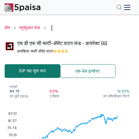
होम
म्युच्युअल फंड
एच डी एफ सी मल्टी-ॲसेट वाटप फंड - डायरेक्ट (G)
हायब्रिड .
मल्टी ॲसेट वाटप
SIP सह सुरू करा
एक-वेळ इन्व्हेस्ट
एनएव्ही
84.75
0.11%
12.57%
31 जुलै 2026
1 दिवस
3Y सीएजीआर रिटर्न
87.01
81.37
75.74
70.10