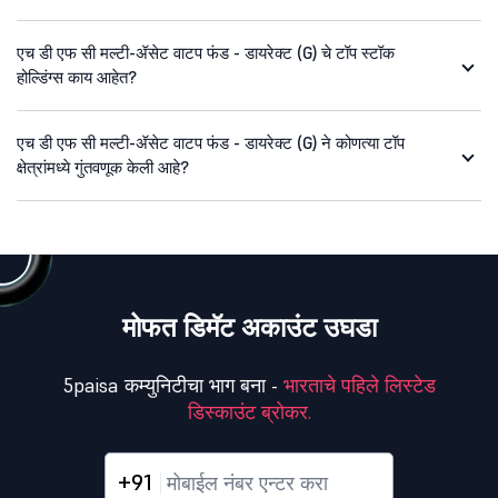
एच डी एफ सी मल्टी-ॲसेट वाटप फंड - डायरेक्ट (G) चे टॉप स्टॉक
होल्डिंग्स काय आहेत?
एच डी एफ सी मल्टी-ॲसेट वाटप फंड - डायरेक्ट (G) ने कोणत्या टॉप
क्षेत्रांमध्ये गुंतवणूक केली आहे?
मोफत डिमॅट अकाउंट उघडा
5paisa कम्युनिटीचा भाग बना -
भारताचे पहिले लिस्टेड
डिस्काउंट ब्रोकर.
+91