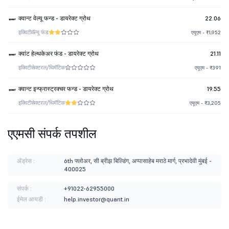
क्वान्ट वेल्यू फन्ड - डायरेक्ट ग्रोथ
22.06
इक्विटी
वॅल्यू फंड
एयूएम - ₹1,952
क्वांट हेल्थकेअर फंड - डायरेक्ट ग्रोथ
21.11
इक्विटी
सेक्टरल/थिमॅटिक
एयूएम - ₹391
क्वान्ट इन्फ्रास्ट्रक्चर फन्ड - डायरेक्ट ग्रोथ
19.55
इक्विटी
सेक्टरल/थिमॅटिक
एयूएम - ₹3,205
एएमसी संपर्क तपशील
ॲड्रेस :
6th फ्लोअर, सी ब्रीझ बिल्डिंग, अप्पासाहेब मराठे मार्ग, प्रभादेवी मुंबई -
400025
संपर्क :
+91022-62955000
ईमेल आयडी :
help.investor@quant.in