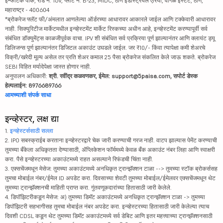
इन्फोटेक पार्क, रोड नं. 16V, प्लॉट नं. B-23, MIDC, ठाणे इंडस्ट्रियल एरिया, वागळे इस्टेट, ठाणे,
महाराष्ट्र - 400604
*ब्रोकरेज फ्लॅट फी/अंमलात आणलेल्या ऑर्डरच्या आधारावर आकारले जाईल आणि टक्केवारी आधारावर
नाही. सिक्युरिटीज मार्केटमधील इन्व्हेस्टमेंट मार्केट रिस्कच्या अधीन आहे, इन्व्हेस्टमेंट करण्यापूर्वी सर्व
संबंधित डॉक्युमेंट्स काळजीपूर्वक वाचा. IPV शी संबंधित सर्व प्रक्रिया पूर्ण झाल्यानंतर आणि क्लायंट ड्यू
डिलिजन्स पूर्ण झाल्यानंतर डिजिटल अकाउंट उघडले जाईल. जर ₹10/- किंवा त्यापेक्षा कमी शेअरचे
विक्री/खरेदी मूल्य असेल तर प्रति शेअर कमाल 25 पैसा ब्रोकरेज संकलित केले जाऊ शकते. ब्रोकरेज
SEBI विहित मर्यादेपेक्षा जास्त होणार नाही.
अनुपालन अधिकारी:
श्री. रवींद्र कळवणकर, ईमेल: support@5paisa.com, सपोर्ट डेस्क
हेल्पलाईन: 8976689766
आमच्याशी संपर्क साधा
इन्व्हेस्टर, लक्ष द्या
1.
इन्व्हेस्टर्ससाठी सल्ला
2. IPO सबस्क्राईब करताना इन्व्हेस्टरद्वारे चेक जारी करण्याची गरज नाही. वाटप झाल्यास पेमेंट करण्याची
तुमच्या बँकेला अधिकृतता देण्यासाठी, ॲप्लिकेशन फॉर्ममध्ये केवळ बँक अकाउंट नंबर लिहा आणि स्वाक्षरी
करा. पैसे इन्व्हेस्टरच्या अकाउंटमध्ये राहत असल्याने रिफंडची चिंता नाही.
3. एक्सचेंजमधून मेसेज: तुमच्या अकाउंटमध्ये अनधिकृत ट्रान्झॅक्शन टाळा --> तुमच्या स्टॉक ब्रोकर्ससह
तुमचा मोबाईल नंबर/ईमेल ID अपडेट करा. दिवसाच्या शेवटी तुमच्या मोबाईल/ईमेलवर एक्सचेंजमधून थेट
तुमच्या ट्रान्झॅक्शनची माहिती प्राप्त करा. गुंतवणूकदारांच्या हितासाठी जारी केलेले.
4. डिपॉझिटरीकडून मेसेज: अ) तुमच्या डिमॅट अकाउंटमध्ये अनधिकृत ट्रान्झॅक्शन टाळा -> तुमच्या
डिपॉझिटरी सहभागीसह तुमचा मोबाईल नंबर अपडेट करा. इन्व्हेस्टरच्या हितासाठी जारी केलेल्या त्याच
दिवशी CDSL कडून थेट तुमच्या डिमॅट अकाउंटमध्ये सर्व डेबिट आणि इतर महत्त्वाच्या ट्रान्झॅक्शनसाठी