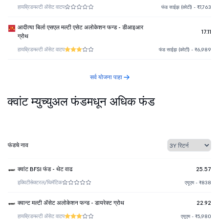
हायब्रिड
मल्टी ॲसेट वाटप
फंड साईझ (कोटी) - ₹7,763
आदीत्या बिर्ला एसएल मल्टी एसेट अलोकेशन फन्ड - डीआइआर
17.11
ग्रोथ
हायब्रिड
मल्टी ॲसेट वाटप
फंड साईझ (कोटी) - ₹6,989
सर्व योजना पाहा
क्वांट म्युच्युअल फंडमधून अधिक फंड
फंडचे नाव
क्वांट BFSI फंड - थेट वाढ
25.57
इक्विटी
सेक्टरल/थिमॅटिक
एयूएम - ₹838
क्वान्ट मल्टी ॲसेट अलोकेशन फन्ड - डायरेक्ट ग्रोथ
22.92
हायब्रिड
मल्टी ॲसेट वाटप
एयूएम - ₹5,980