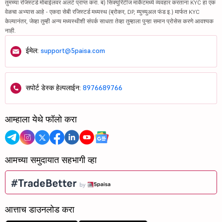
तुमच्या रजिस्टर्ड मोबाईलवर अलर्ट प्राप्त करा. ब) सिक्युरिटीज मार्केटमध्ये व्यवहार करताना KYC हा एक
वेळचा अभ्यास आहे - एकदा सेबी रजिस्टर्ड मध्यस्थ (ब्रोकर, DP, म्युच्युअल फंड इ.) मार्फत KYC
केल्यानंतर, जेव्हा तुम्ही अन्य मध्यस्थीशी संपर्क साधता तेव्हा तुम्हाला पुन्हा समान प्रोसेस करणे आवश्यक
नाही.
ईमेल:
support@5paisa.com
सपोर्ट डेस्क हेल्पलाईन:
8976689766
आम्हाला येथे फॉलो करा
आमच्या समुदायात सहभागी व्हा
आत्ताच डाउनलोड करा