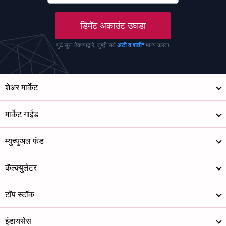
डिमॅट अकाउंट उघडा
पुढे सुरू ठेवण्याद्वारे, तुम्ही सर्व
अटी व शर्ती*
मान्य करता
शेअर मार्केट
मार्केट गाईड
म्युच्युअल फंड
कॅल्क्युलेटर
टॉप स्टॉक
इंडायसेस