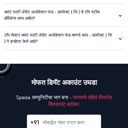
क्वांट मल्टी ॲसेट अलोकेशन फंड - डायरेक्ट ( जि ) चे टॉप स्टॉक
होल्डिंग्स काय आहेत?
टॉप सेक्टर क्वांट मल्टी ॲसेट अलोकेशन फंड म्हणजे काय - डायरेक्ट ( जि
) ने इन्व्हेस्ट केले आहे?
मोफत डिमॅट अकाउंट उघडा
5paisa कम्युनिटीचा भाग बना -
भारताचे पहिले लिस्टेड
डिस्काउंट ब्रोकर.
+91