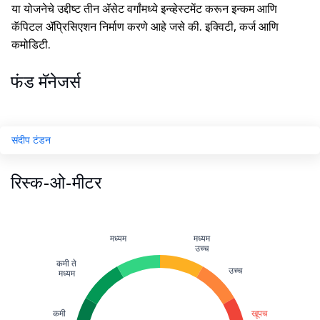
या योजनेचे उद्दीष्ट तीन ॲसेट वर्गांमध्ये इन्व्हेस्टमेंट करून इन्कम आणि
कॅपिटल ॲप्रिसिएशन निर्माण करणे आहे जसे की. इक्विटी, कर्ज आणि
कमोडिटी.
फंड मॅनेजर्स
संदीप टंडन
रिस्क-ओ-मीटर
मध्यम
मध्यम
उच्च
कमी ते
उच्च
मध्यम
कमी
खूपच