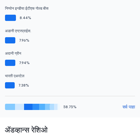
निप्पोन इन्डीया ईटीएफ गोल्ड बीस
8.44%
अडानी एन्टरप्राईस.
7.96%
अदानी ग्रीन
7.94%
भारती एअरटेल
7.38%
सर्व पाहा
58.75%
ॲडव्हान्स रेशिओ