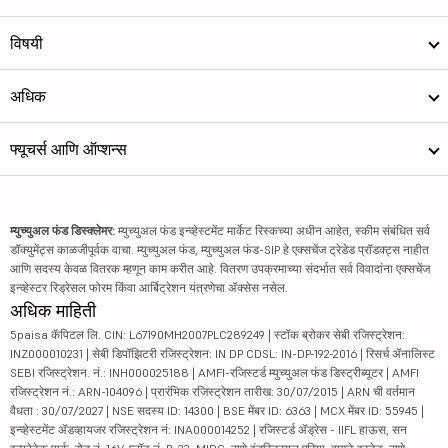
विषयी
अधिक
फ्यूचर्स आणि ऑप्शन्स
म्युच्युअल फंड डिस्क्लेमर:
म्युच्युअल फंड इन्व्हेस्टमेंट मार्केट रिस्कच्या अधीन आहेत, स्कीम संबंधित सर्व
डॉक्युमेंट्स काळजीपूर्वक वाचा. म्युच्युअल फंड, म्युच्युअल फंड-SIP हे एक्सचेंज ट्रेडेड प्रॉडक्ट्स नाहीत
आणि सदस्य केवळ वितरक म्हणून काम करीत आहे. वितरण उपक्रमाच्या संदर्भात सर्व विवादांना एक्सचेंज
इन्व्हेस्टर रिड्रेसल फोरम किंवा आर्बिट्रेशन यंत्रणेचा ॲक्सेस नसेल.
अधिक माहिती
5paisa कॅपिटल लि. CIN: L67190MH2007PLC289249 | स्टॉक ब्रोकर सेबी रजिस्ट्रेशन:
INZ000010231 | सेबी डिपॉझिटरी रजिस्ट्रेशन: IN DP CDSL: IN-DP-192-2016 | रिसर्च ॲनालिस्ट
SEBI रजिस्ट्रेशन. नं.: INH000025188 | AMFI-रजिस्टर्ड म्युच्युअल फंड डिस्ट्रीब्यूटर | AMFI
रजिस्ट्रेशन नं.: ARN-104096 | प्रारंभिक रजिस्ट्रेशन तारीख: 30/07/2015 | ARN ची वर्तमान
वैधता : 30/07/2027 | NSE सदस्य ID: 14300 | BSE मेंबर ID: 6363 | MCX मेंबर ID: 55945 |
इन्व्हेस्टमेंट ॲडव्हायजर रजिस्ट्रेशन नं: INA000014252 | रजिस्टर्ड ॲड्रेस - IIFL हाऊस, सन