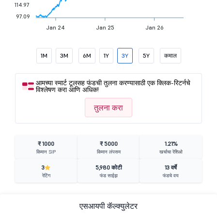
114.97
97.09
Jan 24
Jan 25
Jan 26
1M
3M
6M
1Y
3Y
5Y
कमाल
आमच्या स्मार्ट टूलसह फंडची तुलना करण्यासाठी एक क्लिक-रिटर्नचे
विश्लेषण करा आणि अधिक!
तुलना करा
₹ 1000
₹ 5000
1.21%
किमान SIP
किमान लंपसम
खर्चाचा रेशिओ
3
5,980 कोटी
13 वर्षे
रेटिंग
फंड साईझ
फंडचे वय
एसआयपी कॅल्क्युलेटर