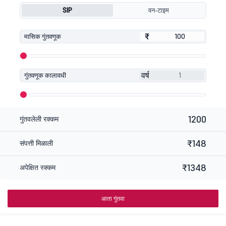
SIP
वन-टाइम
₹
₹
मासिक गुंतवणूक
वर्ष
गुंतवणूक कालावधी
1200
गुंतवलेली रक्कम
₹148
संपत्ती मिळाली
₹1348
अपेक्षित रक्कम
आता गुंतवा