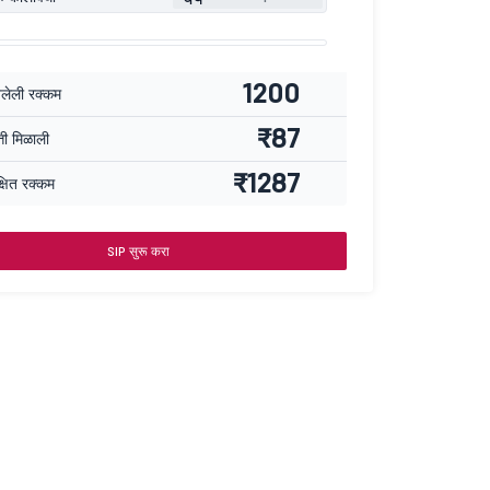
1200
वलेली रक्कम
₹87
्ती मिळाली
₹1287
्षित रक्कम
SIP सुरू करा