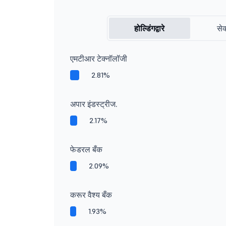
होल्डिंगद्वारे
सेक
एमटीआर टेक्नॉलॉजी
2.81%
अपार इंडस्ट्रीज.
2.17%
फेडरल बँक
2.09%
करूर वैश्य बँक
1.93%