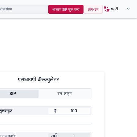
मराठी
आत्ताच SIP सुरू करा
लॉग-इन
एसआयपी कॅल्क्युलेटर
SIP
वन-टाइम
₹
गुंतवणूक
वर्ष
ूक कालावधी