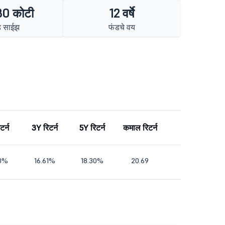
30 कोटी
12 वर्षे
ड साईझ
फंडचे वय
टर्न
3Y रिटर्न
5Y रिटर्न
कमाल रिटर्न
80%
16.61%
18.30%
20.69