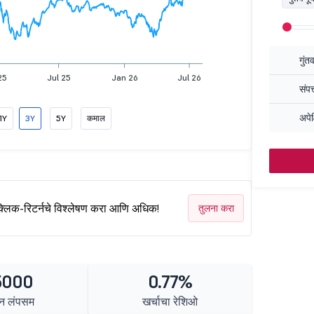
गुंत
25
Jul 25
Jan 26
Jul 26
संपत
अपेक
1Y
3Y
5Y
कमाल
क्लिक-रिटर्नचे विश्लेषण करा आणि अधिक!
तुलना करा
5000
0.77%
न लंपसम
खर्चाचा रेशिओ