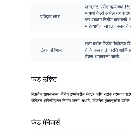
लागू नेट ॲसेट मूल्याच्या 
मागणी केली असेल तर वाटप शून
एक्झिट लोड
जर रक्कम रिडीम करायची अस
महिन्यांपेक्षा जास्त कालावधी
एका वर्षात रिडीम केलेल्या 
टॅक्स परिणाम
दीर्घकाळासाठी प्रति आर्थिक
टॅक्स आकारला जातो.
फंड उद्दिष्ट
बिझनेस सायकलच्या विविध टप्प्यांवरील सेक्टर आणि स्टॉक दरम्यान वा
कॅपिटल ॲप्रिसिएशन निर्माण करणे. तथापि, योजनेचे गुंतवणूकीचे उद्दीष
फंड मॅनेजर्स