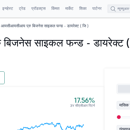
इन्व्हेस्ट
ट्रेड
प्रॉडक्ट्स
किंमत
मार्केट
शिका
पार्टनर
आयसीआयसीआय प्रु बिजनेस साइकल फन्ड - डायरेक्ट ( जि )
िजनेस साइकल फन्ड - डायरेक्ट (
17.56%
मासिक 
3Y सीएजीआर रिटर्न
गुंतवण