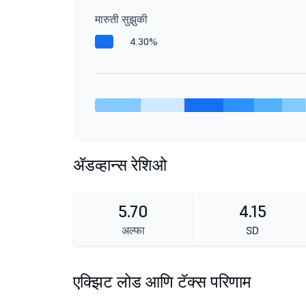
मारुती सुझुकी
4.30%
ॲडव्हान्स रेशिओ
5.70
4.15
अल्फा
SD
एक्झिट लोड आणि टॅक्स परिणाम