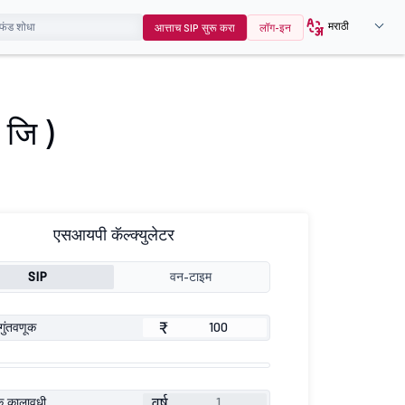
मराठी
आत्ताच SIP सुरू करा
लॉग-इन
 जि )
एसआयपी कॅल्क्युलेटर
SIP
वन-टाइम
₹
गुंतवणूक
वर्ष
ूक कालावधी