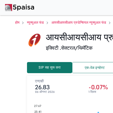
होम
म्युच्युअल फंड
आयसीआयसीआय प्रुडेन्शियल म्युच्युअल फंड
आयसीआयसीआय प्रु ब
इक्विटी .
सेक्टरल/थिमॅटिक
SIP सह सुरू करा
एक-वेळ इन्व्हेस्ट
एनएव्ही
26.83
-0.07%
06 ऑगस्ट 2026
1 दिवस
27.67
25.41