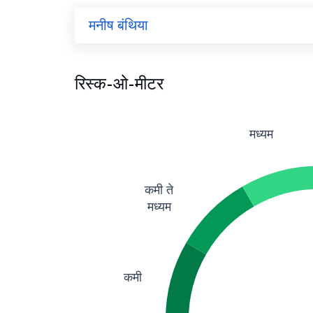
मनीष बंथिया
रिस्क-ओ-मीटर
मध्यम
कमी ते
मध्यम
कमी