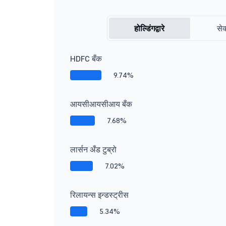
होल्डिंगद्वारे
सेक
HDFC बँक
9.74%
आयसीआयसीआय बँक
7.68%
लार्सन अँड टुब्रो
7.02%
रिलायन्स इन्डस्ट्रीस
5.34%