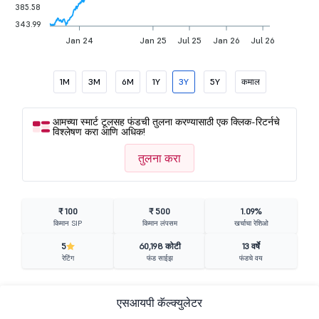
385.58
343.99
Jan 24
Jan 25
Jul 25
Jan 26
Jul 26
1M
3M
6M
1Y
3Y
5Y
कमाल
आमच्या स्मार्ट टूलसह फंडची तुलना करण्यासाठी एक क्लिक-रिटर्नचे
विश्लेषण करा आणि अधिक!
तुलना करा
₹ 100
₹ 500
1.09%
किमान SIP
किमान लंपसम
खर्चाचा रेशिओ
5
60,198 कोटी
13 वर्षे
रेटिंग
फंड साईझ
फंडचे वय
एसआयपी कॅल्क्युलेटर