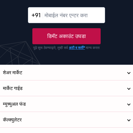
+91
डिमॅट अकाउंट उघडा
पुढे सुरू ठेवण्याद्वारे, तुम्ही सर्व
अटी व शर्ती*
मान्य करता
शेअर मार्केट
मार्केट गाईड
म्युच्युअल फंड
कॅल्क्युलेटर