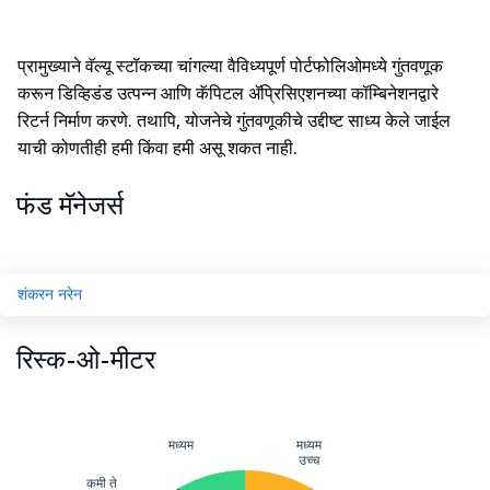
प्रामुख्याने वॅल्यू स्टॉकच्या चांगल्या वैविध्यपूर्ण पोर्टफोलिओमध्ये गुंतवणूक
करून डिव्हिडंड उत्पन्न आणि कॅपिटल ॲप्रिसिएशनच्या कॉम्बिनेशनद्वारे
रिटर्न निर्माण करणे. तथापि, योजनेचे गुंतवणूकीचे उद्दीष्ट साध्य केले जाईल
याची कोणतीही हमी किंवा हमी असू शकत नाही.
फंड मॅनेजर्स
शंकरन नरेन
रिस्क-ओ-मीटर
मध्यम
मध्यम
उच्च
कमी ते