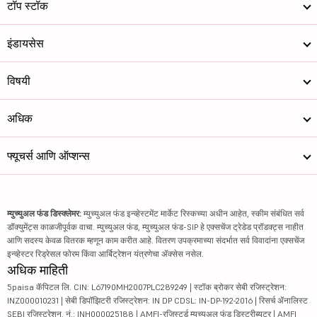
टॉप स्टॉक
इंडायसेस
विषयी
अधिक
फ्यूचर्स आणि ऑप्शन्स
म्युच्युअल फंड डिस्क्लेमर:
म्युच्युअल फंड इन्व्हेस्टमेंट मार्केट रिस्कच्या अधीन आहेत, स्कीम संबंधित सर्व
डॉक्युमेंट्स काळजीपूर्वक वाचा. म्युच्युअल फंड, म्युच्युअल फंड-SIP हे एक्सचेंज ट्रेडेड प्रॉडक्ट्स नाहीत
आणि सदस्य केवळ वितरक म्हणून काम करीत आहे. वितरण उपक्रमाच्या संदर्भात सर्व विवादांना एक्सचेंज
इन्व्हेस्टर रिड्रेसल फोरम किंवा आर्बिट्रेशन यंत्रणेचा ॲक्सेस नसेल.
अधिक माहिती
5paisa कॅपिटल लि. CIN: L67190MH2007PLC289249 | स्टॉक ब्रोकर सेबी रजिस्ट्रेशन:
INZ000010231 | सेबी डिपॉझिटरी रजिस्ट्रेशन: IN DP CDSL: IN-DP-192-2016 | रिसर्च ॲनालिस्ट
SEBI रजिस्ट्रेशन. नं.: INH000025188 | AMFI-रजिस्टर्ड म्युच्युअल फंड डिस्ट्रीब्यूटर | AMFI