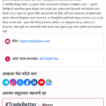
4. डिपॉझिटरीकडून मेसेज: अ) तुमच्या डिमॅट अकाउंटमध्ये अनधिकृत ट्रान्झॅक्शन टाळा -> तुमच्या
डिपॉझिटरी सहभागीसह तुमचा मोबाईल नंबर अपडेट करा. इन्व्हेस्टरच्या हितासाठी जारी केलेल्या त्याच
दिवशी CDSL कडून थेट तुमच्या डिमॅट अकाउंटमध्ये सर्व डेबिट आणि इतर महत्त्वाच्या ट्रान्झॅक्शनसाठी
तुमच्या रजिस्टर्ड मोबाईलवर अलर्ट प्राप्त करा. ब) सिक्युरिटीज मार्केटमध्ये व्यवहार करताना KYC हा एक
वेळचा अभ्यास आहे - एकदा सेबी रजिस्टर्ड मध्यस्थ (ब्रोकर, DP, म्युच्युअल फंड इ.) मार्फत KYC
केल्यानंतर, जेव्हा तुम्ही अन्य मध्यस्थीशी संपर्क साधता तेव्हा तुम्हाला पुन्हा समान प्रोसेस करणे आवश्यक
नाही.
ईमेल:
support@5paisa.com
सपोर्ट डेस्क हेल्पलाईन:
8976689766
आम्हाला येथे फॉलो करा
आमच्या समुदायात सहभागी व्हा