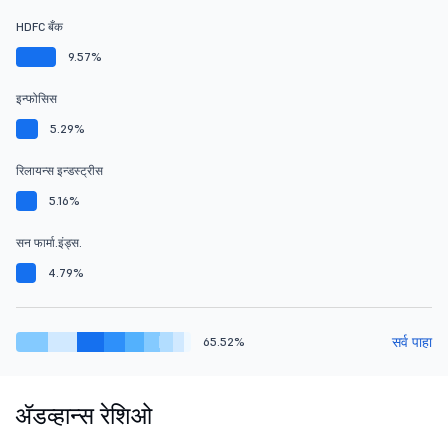
HDFC बँक
9.57%
इन्फोसिस
5.29%
रिलायन्स इन्डस्ट्रीस
5.16%
सन फार्मा.इंड्स.
4.79%
सर्व पाहा
65.52%
ॲडव्हान्स रेशिओ