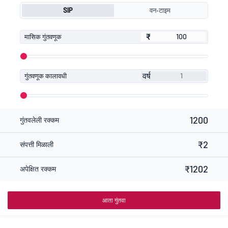
SIP
वन-टाइम
₹
₹
मासिक गुंतवणूक
वर्ष
गुंतवणूक कालावधी
1200
गुंतवलेली रक्कम
₹2
संपत्ती मिळाली
₹1202
अपेक्षित रक्कम
आता गुंतवा