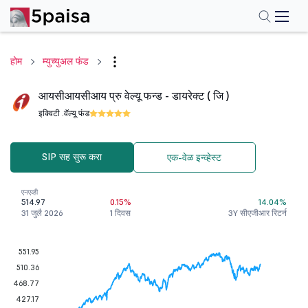
होम
म्युच्युअल फंड
आयसीआयसीआय प्रु वेल्यू फन्ड - डायरेक्ट ( जि )
इक्विटी .
वॅल्यू फंड
SIP सह सुरू करा
एक-वेळ इन्व्हेस्ट
एनएव्ही
514.97
0.15%
14.04%
31 जुलै 2026
1 दिवस
3Y सीएजीआर रिटर्न
551.95
510.36
468.77
427.17