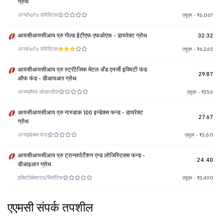
ग्रोथ
अन्य
FoFs डोमेस्टिक
एयूएम - ₹6,067
आयसीआयसीआय प्रु गोल्ड ईटीएफ एफओएफ - डायरेक्ट ग्रोथ
32.32
अन्य
FoFs डोमेस्टिक
एयूएम - ₹6,265
आयसीआयसीआय प्रु स्ट्रॅटेजिक मेटल अँड एनर्जी इक्विटी फंड
29.87
ऑफ फंड - डीआयआर ग्रोथ
अन्य
फॉफ्स ओव्हरसीज
एयूएम - ₹256
आयसीआयसीआय प्रु नास्डाक 100 इन्डेक्स फन्ड - डायरेक्ट
27.67
ग्रोथ
अन्य
इंडेक्स फंड
एयूएम - ₹3,611
आयसीआयसीआय प्रु ट्रान्सपोर्टेशन एन्ड लोजिस्टिक्स फन्ड -
24.40
डीआइआर ग्रोथ
इक्विटी
सेक्टरल/थिमॅटिक
एयूएम - ₹3,490
एएमसी संपर्क तपशील