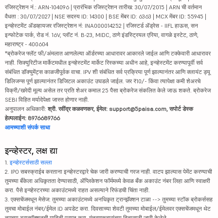
रजिस्ट्रेशन नं.: ARN-104096 | प्रारंभिक रजिस्ट्रेशन तारीख: 30/07/2015 | ARN ची वर्तमान
वैधता : 30/07/2027 | NSE सदस्य ID: 14300 | BSE मेंबर ID: 6363 | MCX मेंबर ID: 55945 |
इन्व्हेस्टमेंट ॲडव्हायजर रजिस्ट्रेशन नं: INA000014252 | रजिस्टर्ड ॲड्रेस - IIFL हाऊस, सन
इन्फोटेक पार्क, रोड नं. 16V, प्लॉट नं. B-23, MIDC, ठाणे इंडस्ट्रियल एरिया, वागळे इस्टेट, ठाणे,
महाराष्ट्र - 400604
*ब्रोकरेज फ्लॅट फी/अंमलात आणलेल्या ऑर्डरच्या आधारावर आकारले जाईल आणि टक्केवारी आधारावर
नाही. सिक्युरिटीज मार्केटमधील इन्व्हेस्टमेंट मार्केट रिस्कच्या अधीन आहे, इन्व्हेस्टमेंट करण्यापूर्वी सर्व
संबंधित डॉक्युमेंट्स काळजीपूर्वक वाचा. IPV शी संबंधित सर्व प्रक्रिया पूर्ण झाल्यानंतर आणि क्लायंट ड्यू
डिलिजन्स पूर्ण झाल्यानंतर डिजिटल अकाउंट उघडले जाईल. जर ₹10/- किंवा त्यापेक्षा कमी शेअरचे
विक्री/खरेदी मूल्य असेल तर प्रति शेअर कमाल 25 पैसा ब्रोकरेज संकलित केले जाऊ शकते. ब्रोकरेज
SEBI विहित मर्यादेपेक्षा जास्त होणार नाही.
अनुपालन अधिकारी:
श्री. रवींद्र कळवणकर, ईमेल: support@5paisa.com, सपोर्ट डेस्क
हेल्पलाईन: 8976689766
आमच्याशी संपर्क साधा
इन्व्हेस्टर, लक्ष द्या
1.
इन्व्हेस्टर्ससाठी सल्ला
2. IPO सबस्क्राईब करताना इन्व्हेस्टरद्वारे चेक जारी करण्याची गरज नाही. वाटप झाल्यास पेमेंट करण्याची
तुमच्या बँकेला अधिकृतता देण्यासाठी, ॲप्लिकेशन फॉर्ममध्ये केवळ बँक अकाउंट नंबर लिहा आणि स्वाक्षरी
करा. पैसे इन्व्हेस्टरच्या अकाउंटमध्ये राहत असल्याने रिफंडची चिंता नाही.
3. एक्सचेंजमधून मेसेज: तुमच्या अकाउंटमध्ये अनधिकृत ट्रान्झॅक्शन टाळा --> तुमच्या स्टॉक ब्रोकर्ससह
तुमचा मोबाईल नंबर/ईमेल ID अपडेट करा. दिवसाच्या शेवटी तुमच्या मोबाईल/ईमेलवर एक्सचेंजमधून थेट
तुमच्या ट्रान्झॅक्शनची माहिती प्राप्त करा. गुंतवणूकदारांच्या हितासाठी जारी केलेले.