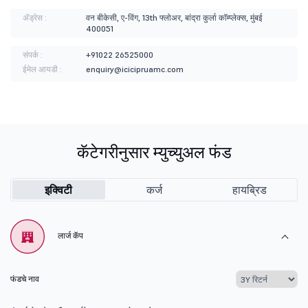
ॲड्रेस :
वन बीकेसी, ए-विंग, 13th फ्लोअर, बांद्रा कुर्ला कॉम्प्लेक्स, मुंबई
400051
संपर्क :
+91022 26525000
ईमेल आयडी :
enquiry@icicipruamc.com
कॅटेगरीनुसार म्युच्युअल फंड
इक्विटी
कर्ज
हायब्रिड
लार्ज कॅप
फंडचे नाव