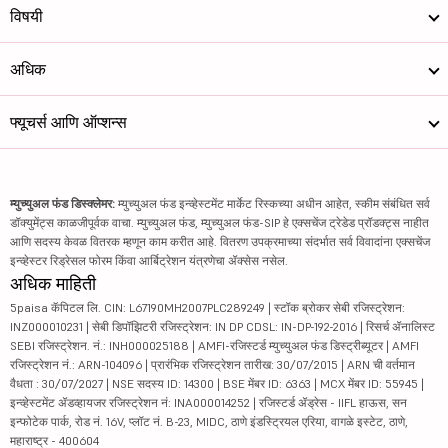
विषयी
अधिक
फ्यूचर्स आणि ऑप्शन्स
म्युच्युअल फंड डिस्क्लेमर:
म्युच्युअल फंड इन्व्हेस्टमेंट मार्केट रिस्कच्या अधीन आहेत, स्कीम संबंधित सर्व
डॉक्युमेंट्स काळजीपूर्वक वाचा. म्युच्युअल फंड, म्युच्युअल फंड-SIP हे एक्सचेंज ट्रेडेड प्रॉडक्ट्स नाहीत
आणि सदस्य केवळ वितरक म्हणून काम करीत आहे. वितरण उपक्रमाच्या संदर्भात सर्व विवादांना एक्सचेंज
इन्व्हेस्टर रिड्रेसल फोरम किंवा आर्बिट्रेशन यंत्रणेचा ॲक्सेस नसेल.
अधिक माहिती
5paisa कॅपिटल लि. CIN: L67190MH2007PLC289249 | स्टॉक ब्रोकर सेबी रजिस्ट्रेशन:
INZ000010231 | सेबी डिपॉझिटरी रजिस्ट्रेशन: IN DP CDSL: IN-DP-192-2016 | रिसर्च ॲनालिस्ट
SEBI रजिस्ट्रेशन. नं.: INH000025188 | AMFI-रजिस्टर्ड म्युच्युअल फंड डिस्ट्रीब्यूटर | AMFI
रजिस्ट्रेशन नं.: ARN-104096 | प्रारंभिक रजिस्ट्रेशन तारीख: 30/07/2015 | ARN ची वर्तमान
वैधता : 30/07/2027 | NSE सदस्य ID: 14300 | BSE मेंबर ID: 6363 | MCX मेंबर ID: 55945 |
इन्व्हेस्टमेंट ॲडव्हायजर रजिस्ट्रेशन नं: INA000014252 | रजिस्टर्ड ॲड्रेस - IIFL हाऊस, सन
इन्फोटेक पार्क, रोड नं. 16V, प्लॉट नं. B-23, MIDC, ठाणे इंडस्ट्रियल एरिया, वागळे इस्टेट, ठाणे,
महाराष्ट्र - 400604