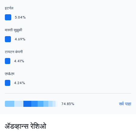
इटर्नल
5.04%
मारुती सुझुकी
4.69%
टायटन कंपनी
4.41%
एम&एम
4.24%
सर्व पाहा
74.85%
ॲडव्हान्स रेशिओ