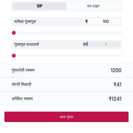
SIP
वन-टाइम
₹
₹
मासिक गुंतवणूक
वर्ष
गुंतवणूक कालावधी
1200
गुंतवलेली रक्कम
₹41
संपत्ती मिळाली
₹1241
अपेक्षित रक्कम
आता गुंतवा