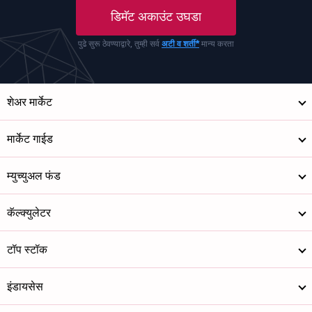
डिमॅट अकाउंट उघडा
पुढे सुरू ठेवण्याद्वारे, तुम्ही सर्व
अटी व शर्ती*
मान्य करता
शेअर मार्केट
मार्केट गाईड
म्युच्युअल फंड
कॅल्क्युलेटर
टॉप स्टॉक
इंडायसेस