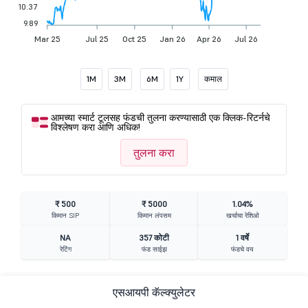
10.37
9.89
Mar 25
Jul 25
Oct 25
Jan 26
Apr 26
Jul 26
1M
3M
6M
1Y
कमाल
आमच्या स्मार्ट टूलसह फंडची तुलना करण्यासाठी एक क्लिक-रिटर्नचे
विश्लेषण करा आणि अधिक!
तुलना करा
₹ 500
₹ 5000
1.04%
किमान SIP
किमान लंपसम
खर्चाचा रेशिओ
NA
357 कोटी
1 वर्षे
रेटिंग
फंड साईझ
फंडचे वय
एसआयपी कॅल्क्युलेटर