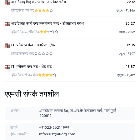
आइटिआइ मिड् केप फन्ड - डायरेक्ट ग्रोथ
22.12
इक्विटी
मिड कॅप फंड
एयूएम - ₹1,446
आइटिआइ फार्मा एन्ड हेल्थकेयर फन्ड - डीआइआर ग्रोथ
20.27
इक्विटी
सेक्टरल/थिमॅटिक
एयूएम - ₹252
ITI फोकस्ड फंड - डायरेक्ट ग्रोथ
19.05
इक्विटी
फोकस्ड फंड
एयूएम - ₹597
ITI फ्लेक्सी कॅप फंड - थेट वाढ
18.87
इक्विटी
फ्लेक्सी कॅप फंड
एयूएम - ₹1,412
एएमसी संपर्क तपशील
ॲड्रेस :
आयटीआय हाऊस 36, डॉ.आर.के.शिरोडकर मार्ग, परेल मुंबई -
400012.
संपर्क :
+91022-66214999
ईमेल आयडी :
mfassist@itiorg.com