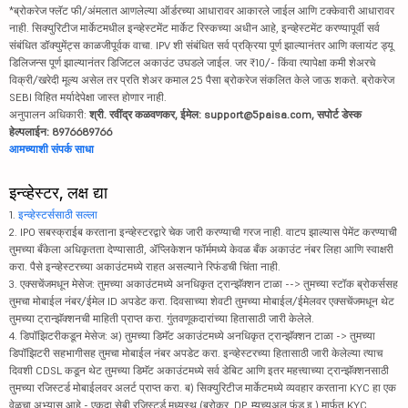
*ब्रोकरेज फ्लॅट फी/अंमलात आणलेल्या ऑर्डरच्या आधारावर आकारले जाईल आणि टक्केवारी आधारावर
नाही. सिक्युरिटीज मार्केटमधील इन्व्हेस्टमेंट मार्केट रिस्कच्या अधीन आहे, इन्व्हेस्टमेंट करण्यापूर्वी सर्व
संबंधित डॉक्युमेंट्स काळजीपूर्वक वाचा. IPV शी संबंधित सर्व प्रक्रिया पूर्ण झाल्यानंतर आणि क्लायंट ड्यू
डिलिजन्स पूर्ण झाल्यानंतर डिजिटल अकाउंट उघडले जाईल. जर ₹10/- किंवा त्यापेक्षा कमी शेअरचे
विक्री/खरेदी मूल्य असेल तर प्रति शेअर कमाल 25 पैसा ब्रोकरेज संकलित केले जाऊ शकते. ब्रोकरेज
SEBI विहित मर्यादेपेक्षा जास्त होणार नाही.
अनुपालन अधिकारी:
श्री. रवींद्र कळवणकर, ईमेल: support@5paisa.com, सपोर्ट डेस्क
हेल्पलाईन: 8976689766
आमच्याशी संपर्क साधा
इन्व्हेस्टर, लक्ष द्या
1.
इन्व्हेस्टर्ससाठी सल्ला
2. IPO सबस्क्राईब करताना इन्व्हेस्टरद्वारे चेक जारी करण्याची गरज नाही. वाटप झाल्यास पेमेंट करण्याची
तुमच्या बँकेला अधिकृतता देण्यासाठी, ॲप्लिकेशन फॉर्ममध्ये केवळ बँक अकाउंट नंबर लिहा आणि स्वाक्षरी
करा. पैसे इन्व्हेस्टरच्या अकाउंटमध्ये राहत असल्याने रिफंडची चिंता नाही.
3. एक्सचेंजमधून मेसेज: तुमच्या अकाउंटमध्ये अनधिकृत ट्रान्झॅक्शन टाळा --> तुमच्या स्टॉक ब्रोकर्ससह
तुमचा मोबाईल नंबर/ईमेल ID अपडेट करा. दिवसाच्या शेवटी तुमच्या मोबाईल/ईमेलवर एक्सचेंजमधून थेट
तुमच्या ट्रान्झॅक्शनची माहिती प्राप्त करा. गुंतवणूकदारांच्या हितासाठी जारी केलेले.
4. डिपॉझिटरीकडून मेसेज: अ) तुमच्या डिमॅट अकाउंटमध्ये अनधिकृत ट्रान्झॅक्शन टाळा -> तुमच्या
डिपॉझिटरी सहभागीसह तुमचा मोबाईल नंबर अपडेट करा. इन्व्हेस्टरच्या हितासाठी जारी केलेल्या त्याच
दिवशी CDSL कडून थेट तुमच्या डिमॅट अकाउंटमध्ये सर्व डेबिट आणि इतर महत्त्वाच्या ट्रान्झॅक्शनसाठी
तुमच्या रजिस्टर्ड मोबाईलवर अलर्ट प्राप्त करा. ब) सिक्युरिटीज मार्केटमध्ये व्यवहार करताना KYC हा एक
वेळचा अभ्यास आहे - एकदा सेबी रजिस्टर्ड मध्यस्थ (ब्रोकर, DP, म्युच्युअल फंड इ.) मार्फत KYC