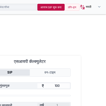
मराठी
आत्ताच SIP सुरू करा
लॉग-इन
एसआयपी कॅल्क्युलेटर
SIP
वन-टाइम
₹
गुंतवणूक
वर्ष
ूक कालावधी