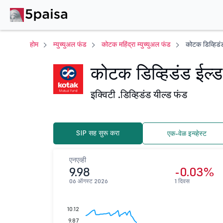
होम
म्युच्युअल फंड
कोटक महिंद्रा म्युच्युअल फंड
कोटक डिव्हिडं
कोटक डिव्हिडंड ईल्ड
इक्विटी .
डिव्हिडंड यील्ड फंड
SIP सह सुरू करा
एक-वेळ इन्व्हेस्ट
एनएव्ही
9.98
-0.03%
06 ऑगस्ट 2026
1 दिवस
10.12
9.87