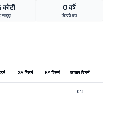
 कोटी
0 वर्षे
ड साईझ
फंडचे वय
टर्न
3Y रिटर्न
5Y रिटर्न
कमाल रिटर्न
-0.13