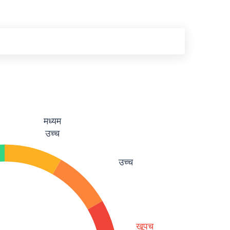
मध्यम
उच्च
उच्च
खूपच