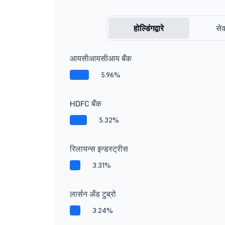
होल्डिंगद्वारे
सेक
आयसीआयसीआय बँक
5.96%
HDFC बँक
5.32%
रिलायन्स इन्डस्ट्रीस
3.31%
लार्सन अँड टुब्रो
3.24%