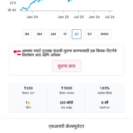
21.11
18.45
Jan 24
Jan 25
Jul 25
Jan 26
Jul 26
1M
3M
6M
1Y
3Y
5Y
कमाल
आमच्या स्मार्ट टूलसह फंडची तुलना करण्यासाठी एक क्लिक-रिटर्नचे
विश्लेषण करा आणि अधिक!
तुलना करा
₹ 200
₹ 5000
1.85%
किमान SIP
किमान लंपसम
खर्चाचा रेशिओ
1
235 कोटी
8 वर्षे
रेटिंग
फंड साईझ
फंडचे वय
एसआयपी कॅल्क्युलेटर