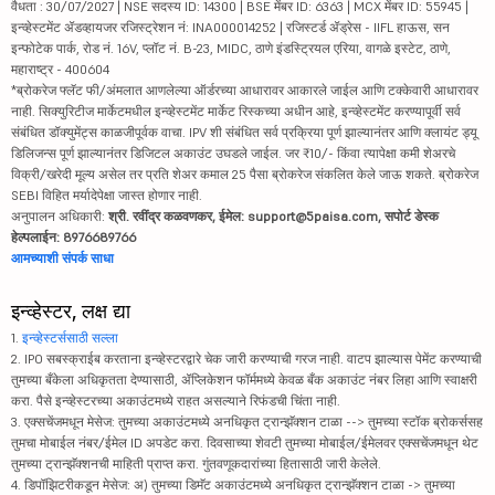
वैधता : 30/07/2027 | NSE सदस्य ID: 14300 | BSE मेंबर ID: 6363 | MCX मेंबर ID: 55945 |
इन्व्हेस्टमेंट ॲडव्हायजर रजिस्ट्रेशन नं: INA000014252 | रजिस्टर्ड ॲड्रेस - IIFL हाऊस, सन
इन्फोटेक पार्क, रोड नं. 16V, प्लॉट नं. B-23, MIDC, ठाणे इंडस्ट्रियल एरिया, वागळे इस्टेट, ठाणे,
महाराष्ट्र - 400604
*ब्रोकरेज फ्लॅट फी/अंमलात आणलेल्या ऑर्डरच्या आधारावर आकारले जाईल आणि टक्केवारी आधारावर
नाही. सिक्युरिटीज मार्केटमधील इन्व्हेस्टमेंट मार्केट रिस्कच्या अधीन आहे, इन्व्हेस्टमेंट करण्यापूर्वी सर्व
संबंधित डॉक्युमेंट्स काळजीपूर्वक वाचा. IPV शी संबंधित सर्व प्रक्रिया पूर्ण झाल्यानंतर आणि क्लायंट ड्यू
डिलिजन्स पूर्ण झाल्यानंतर डिजिटल अकाउंट उघडले जाईल. जर ₹10/- किंवा त्यापेक्षा कमी शेअरचे
विक्री/खरेदी मूल्य असेल तर प्रति शेअर कमाल 25 पैसा ब्रोकरेज संकलित केले जाऊ शकते. ब्रोकरेज
SEBI विहित मर्यादेपेक्षा जास्त होणार नाही.
अनुपालन अधिकारी:
श्री. रवींद्र कळवणकर, ईमेल: support@5paisa.com, सपोर्ट डेस्क
हेल्पलाईन: 8976689766
आमच्याशी संपर्क साधा
इन्व्हेस्टर, लक्ष द्या
1.
इन्व्हेस्टर्ससाठी सल्ला
2. IPO सबस्क्राईब करताना इन्व्हेस्टरद्वारे चेक जारी करण्याची गरज नाही. वाटप झाल्यास पेमेंट करण्याची
तुमच्या बँकेला अधिकृतता देण्यासाठी, ॲप्लिकेशन फॉर्ममध्ये केवळ बँक अकाउंट नंबर लिहा आणि स्वाक्षरी
करा. पैसे इन्व्हेस्टरच्या अकाउंटमध्ये राहत असल्याने रिफंडची चिंता नाही.
3. एक्सचेंजमधून मेसेज: तुमच्या अकाउंटमध्ये अनधिकृत ट्रान्झॅक्शन टाळा --> तुमच्या स्टॉक ब्रोकर्ससह
तुमचा मोबाईल नंबर/ईमेल ID अपडेट करा. दिवसाच्या शेवटी तुमच्या मोबाईल/ईमेलवर एक्सचेंजमधून थेट
तुमच्या ट्रान्झॅक्शनची माहिती प्राप्त करा. गुंतवणूकदारांच्या हितासाठी जारी केलेले.
4. डिपॉझिटरीकडून मेसेज: अ) तुमच्या डिमॅट अकाउंटमध्ये अनधिकृत ट्रान्झॅक्शन टाळा -> तुमच्या