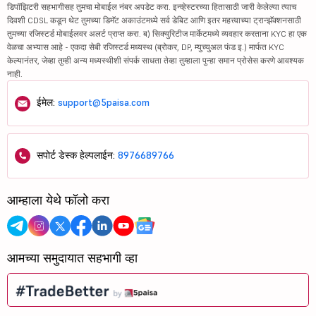
डिपॉझिटरी सहभागीसह तुमचा मोबाईल नंबर अपडेट करा. इन्व्हेस्टरच्या हितासाठी जारी केलेल्या त्याच
दिवशी CDSL कडून थेट तुमच्या डिमॅट अकाउंटमध्ये सर्व डेबिट आणि इतर महत्त्वाच्या ट्रान्झॅक्शनसाठी
तुमच्या रजिस्टर्ड मोबाईलवर अलर्ट प्राप्त करा. ब) सिक्युरिटीज मार्केटमध्ये व्यवहार करताना KYC हा एक
वेळचा अभ्यास आहे - एकदा सेबी रजिस्टर्ड मध्यस्थ (ब्रोकर, DP, म्युच्युअल फंड इ.) मार्फत KYC
केल्यानंतर, जेव्हा तुम्ही अन्य मध्यस्थीशी संपर्क साधता तेव्हा तुम्हाला पुन्हा समान प्रोसेस करणे आवश्यक
नाही.
ईमेल:
support@5paisa.com
सपोर्ट डेस्क हेल्पलाईन:
8976689766
आम्हाला येथे फॉलो करा
आमच्या समुदायात सहभागी व्हा