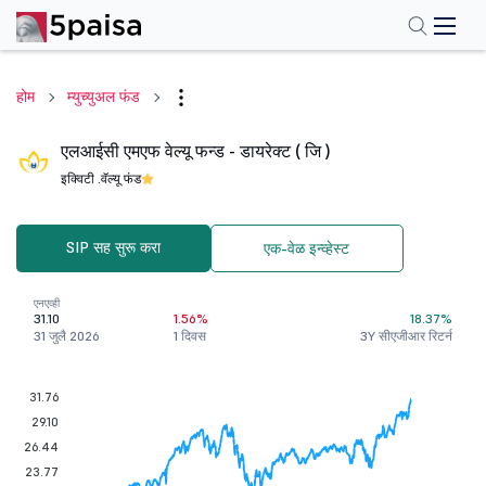
होम
म्युच्युअल फंड
एलआईसी एमएफ वेल्यू फन्ड - डायरेक्ट ( जि )
इक्विटी .
वॅल्यू फंड
SIP सह सुरू करा
एक-वेळ इन्व्हेस्ट
एनएव्ही
31.10
1.56%
18.37%
31 जुलै 2026
1 दिवस
3Y सीएजीआर रिटर्न
31.76
29.10
26.44
23.77