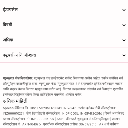
इंडायसेस
विषयी
अधिक
फ्यूचर्स आणि ऑप्शन्स
म्युच्युअल फंड डिस्क्लेमर:
म्युच्युअल फंड इन्व्हेस्टमेंट मार्केट रिस्कच्या अधीन आहेत, स्कीम संबंधित सर्व
डॉक्युमेंट्स काळजीपूर्वक वाचा. म्युच्युअल फंड, म्युच्युअल फंड-SIP हे एक्सचेंज ट्रेडेड प्रॉडक्ट्स नाहीत
आणि सदस्य केवळ वितरक म्हणून काम करीत आहे. वितरण उपक्रमाच्या संदर्भात सर्व विवादांना एक्सचेंज
इन्व्हेस्टर रिड्रेसल फोरम किंवा आर्बिट्रेशन यंत्रणेचा ॲक्सेस नसेल.
अधिक माहिती
5paisa कॅपिटल लि. CIN: L67190MH2007PLC289249 | स्टॉक ब्रोकर सेबी रजिस्ट्रेशन:
INZ000010231 | सेबी डिपॉझिटरी रजिस्ट्रेशन: IN DP CDSL: IN-DP-192-2016 | रिसर्च ॲनालिस्ट
SEBI रजिस्ट्रेशन. नं.: INH000025188 | AMFI-रजिस्टर्ड म्युच्युअल फंड डिस्ट्रीब्यूटर | AMFI
रजिस्ट्रेशन नं.: ARN-104096 | प्रारंभिक रजिस्ट्रेशन तारीख: 30/07/2015 | ARN ची वर्तमान