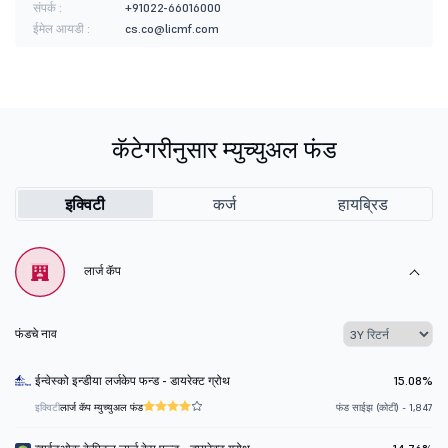
संपर्क :
+91022-66016000
ईमेल आयडी :
cs.co@licmf.com
कॅटेगरीनुसार म्युच्युअल फंड
इक्विटी
कर्ज
हायब्रिड
लार्ज कॅप
फंडचे नाव
ईन्वेस्को इन्डीया लर्जकेप फन्ड - डायरेक्ट ग्रोथ
15.08%
इक्विटी
लार्ज कॅप म्युच्युअल फंड
फंड साईझ (कोटी) - 1,847