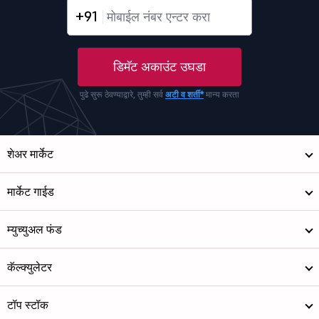
+91
डिमॅट अकाउंट उघडा
पुढे सुरू ठेवण्याद्वारे, तुम्ही सर्व
अटी व शर्ती*
मान्य करता
शेअर मार्केट
मार्केट गाईड
म्युच्युअल फंड
कॅल्क्युलेटर
टॉप स्टॉक