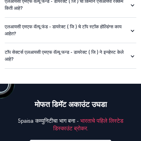
एलआयसी एमएफ वॅल्यू फन्ड - डायरेक्ट ( जि ) ची किमान एसआयपी रक्कम
किती आहे?
एलआयसी एमएफ वॅल्यू फंड - डायरेक्ट ( जि ) चे टॉप स्टॉक होल्डिंग्स काय
आहेत?
टॉप सेक्टर्स एलआयसी एमएफ वॅल्यू फन्ड - डायरेक्ट ( जि ) ने इन्व्हेस्ट केले
आहे?
मोफत डिमॅट अकाउंट उघडा
5paisa कम्युनिटीचा भाग बना -
भारताचे पहिले लिस्टेड
डिस्काउंट ब्रोकर.