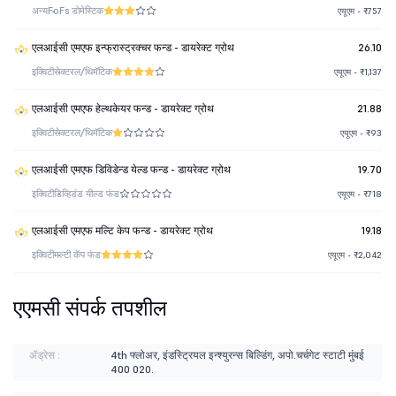
अन्य
FoFs डोमेस्टिक
एयूएम - ₹757
एलआईसी एमएफ इन्फ्रास्ट्रक्चर फन्ड - डायरेक्ट ग्रोथ
26.10
इक्विटी
सेक्टरल/थिमॅटिक
एयूएम - ₹1,137
एलआईसी एमएफ हेल्थकेयर फन्ड - डायरेक्ट ग्रोथ
21.88
इक्विटी
सेक्टरल/थिमॅटिक
एयूएम - ₹93
एलआईसी एमएफ डिविडेन्ड येल्ड फन्ड - डायरेक्ट ग्रोथ
19.70
इक्विटी
डिव्हिडंड यील्ड फंड
एयूएम - ₹718
एलआईसी एमएफ मल्टि केप फन्ड - डायरेक्ट ग्रोथ
19.18
इक्विटी
मल्टी कॅप फंड
एयूएम - ₹2,042
एएमसी संपर्क तपशील
ॲड्रेस :
4th फ्लोअर, इंडस्ट्रियल इन्श्युरन्स बिल्डिंग, अपो.चर्चगेट स्टाटी मुंबई
400 020.