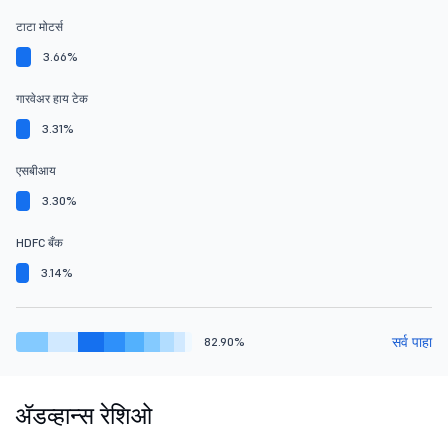
टाटा मोटर्स
3.66%
गारवेअर हाय टेक
3.31%
एसबीआय
3.30%
HDFC बँक
3.14%
सर्व पाहा
82.90%
ॲडव्हान्स रेशिओ