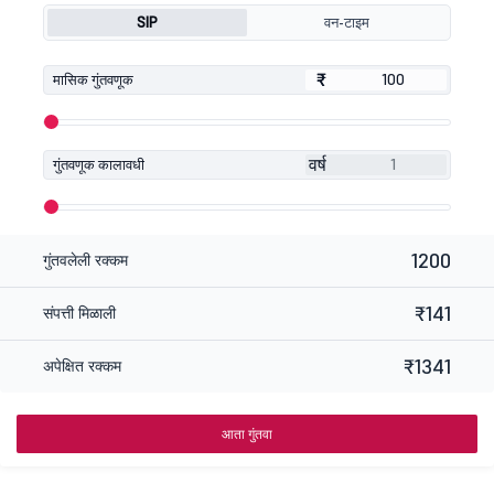
SIP
वन-टाइम
₹
₹
मासिक गुंतवणूक
वर्ष
गुंतवणूक कालावधी
1200
गुंतवलेली रक्कम
₹141
संपत्ती मिळाली
₹1341
अपेक्षित रक्कम
आता गुंतवा