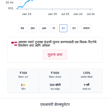
20.46
19.12
Jan 24
Jan 25
Jul 25
Jan 26
Jul 26
1M
3M
6M
1Y
3Y
5Y
कमाल
आमच्या स्मार्ट टूलसह फंडची तुलना करण्यासाठी एक क्लिक-रिटर्नचे
विश्लेषण करा आणि अधिक!
तुलना करा
₹ 500
₹ 1000
1.25%
किमान SIP
किमान लंपसम
खर्चाचा रेशिओ
2
530 कोटी
9 वर्षे
रेटिंग
फंड साईझ
फंडचे वय
एसआयपी कॅल्क्युलेटर