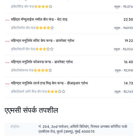
इक्विटी
मिड कॅप फंड
एयूएम - ₹5,076
महिंद्रा मॅन्युलाईफ स्मॉल कॅप फंड - थेट वाढ
22.50
इक्विटी
स्मॉल कॅप फंड
एयूएम - ₹4,930
महिन्द्रा मनुलिफे मल्टि केप फन्ड - डायरेक्ट ग्रोथ
19.22
इक्विटी
मल्टी कॅप फंड
एयूएम - ₹6,926
महिन्द्रा मनुलिफे फोकस्ड फन्ड - डायरेक्ट ग्रोथ
16.40
इक्विटी
फोकस्ड फंड
एयूएम - ₹2,198
महिन्द्रा मनुलिफे लार्ज एन्ड मिड् केप फन्ड - डीआइआर ग्रोथ
14.73
इक्विटी
लार्ज आणि मिड कॅप फंड
एयूएम - ₹2,763
एएमसी संपर्क तपशील
ॲड्रेस :
नं. 204, 2nd फ्लोअर, अमिती बिल्डिंग, पिरमल अगस्त्य कॉर्पोरेट पार्क
एलबीएस रोड, कुर्ला (डब्ल्यू), मुंबई 400070