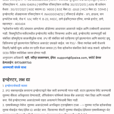
रजिस्ट्रेशन नं.: ARN-104096 | प्रारंभिक रजिस्ट्रेशन तारीख: 30/07/2015 | ARN ची वर्तमान
वैधता : 30/07/2027 | NSE सदस्य ID: 14300 | BSE मेंबर ID: 6363 | MCX मेंबर ID: 55945 |
इन्व्हेस्टमेंट ॲडव्हायजर रजिस्ट्रेशन नं: INA000014252 | रजिस्टर्ड ॲड्रेस - IIFL हाऊस, सन
इन्फोटेक पार्क, रोड नं. 16V, प्लॉट नं. B-23, MIDC, ठाणे इंडस्ट्रियल एरिया, वागळे इस्टेट, ठाणे,
महाराष्ट्र - 400604
*ब्रोकरेज फ्लॅट फी/अंमलात आणलेल्या ऑर्डरच्या आधारावर आकारले जाईल आणि टक्केवारी आधारावर
नाही. सिक्युरिटीज मार्केटमधील इन्व्हेस्टमेंट मार्केट रिस्कच्या अधीन आहे, इन्व्हेस्टमेंट करण्यापूर्वी सर्व
संबंधित डॉक्युमेंट्स काळजीपूर्वक वाचा. IPV शी संबंधित सर्व प्रक्रिया पूर्ण झाल्यानंतर आणि क्लायंट ड्यू
डिलिजन्स पूर्ण झाल्यानंतर डिजिटल अकाउंट उघडले जाईल. जर ₹10/- किंवा त्यापेक्षा कमी शेअरचे
विक्री/खरेदी मूल्य असेल तर प्रति शेअर कमाल 25 पैसा ब्रोकरेज संकलित केले जाऊ शकते. ब्रोकरेज
SEBI विहित मर्यादेपेक्षा जास्त होणार नाही.
अनुपालन अधिकारी:
श्री. रवींद्र कळवणकर, ईमेल: support@5paisa.com, सपोर्ट डेस्क
हेल्पलाईन: 8976689766
आमच्याशी संपर्क साधा
इन्व्हेस्टर, लक्ष द्या
1.
इन्व्हेस्टर्ससाठी सल्ला
2. IPO सबस्क्राईब करताना इन्व्हेस्टरद्वारे चेक जारी करण्याची गरज नाही. वाटप झाल्यास पेमेंट करण्याची
तुमच्या बँकेला अधिकृतता देण्यासाठी, ॲप्लिकेशन फॉर्ममध्ये केवळ बँक अकाउंट नंबर लिहा आणि स्वाक्षरी
करा. पैसे इन्व्हेस्टरच्या अकाउंटमध्ये राहत असल्याने रिफंडची चिंता नाही.
3. एक्सचेंजमधून मेसेज: तुमच्या अकाउंटमध्ये अनधिकृत ट्रान्झॅक्शन टाळा --> तुमच्या स्टॉक ब्रोकर्ससह
तुमचा मोबाईल नंबर/ईमेल ID अपडेट करा. दिवसाच्या शेवटी तुमच्या मोबाईल/ईमेलवर एक्सचेंजमधून थेट