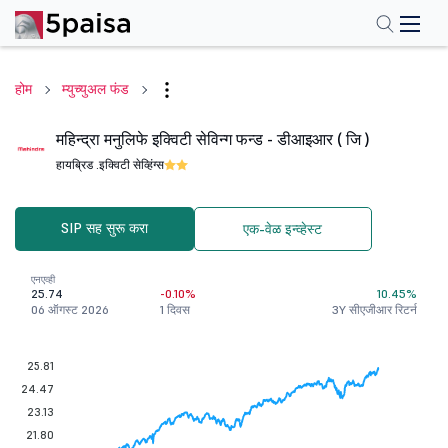
होम
म्युच्युअल फंड
महिन्द्रा मनुलिफे इक्विटी सेविन्ग फन्ड - डीआइआर ( जि )
हायब्रिड .
इक्विटी सेव्हिंग्स
SIP सह सुरू करा
एक-वेळ इन्व्हेस्ट
एनएव्ही
25.74
-0.10%
10.45%
06 ऑगस्ट 2026
1 दिवस
3Y सीएजीआर रिटर्न
25.81
24.47
23.13
21.80