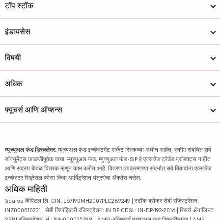
टॉप स्टॉक
इंडायसेस
विषयी
अधिक
फ्यूचर्स आणि ऑप्शन्स
म्युच्युअल फंड डिस्क्लेमर:
म्युच्युअल फंड इन्व्हेस्टमेंट मार्केट रिस्कच्या अधीन आहेत, स्कीम संबंधित सर्व
डॉक्युमेंट्स काळजीपूर्वक वाचा. म्युच्युअल फंड, म्युच्युअल फंड-SIP हे एक्सचेंज ट्रेडेड प्रॉडक्ट्स नाहीत
आणि सदस्य केवळ वितरक म्हणून काम करीत आहे. वितरण उपक्रमाच्या संदर्भात सर्व विवादांना एक्सचेंज
इन्व्हेस्टर रिड्रेसल फोरम किंवा आर्बिट्रेशन यंत्रणेचा ॲक्सेस नसेल.
अधिक माहिती
5paisa कॅपिटल लि. CIN: L67190MH2007PLC289249 | स्टॉक ब्रोकर सेबी रजिस्ट्रेशन:
INZ000010231 | सेबी डिपॉझिटरी रजिस्ट्रेशन: IN DP CDSL: IN-DP-192-2016 | रिसर्च ॲनालिस्ट
SEBI रजिस्ट्रेशन. नं.: INH000025188 | AMFI-रजिस्टर्ड म्युच्युअल फंड डिस्ट्रीब्यूटर | AMFI