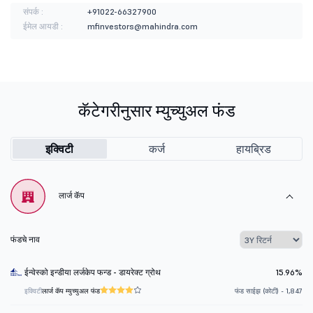
संपर्क :
+91022-66327900
ईमेल आयडी :
mfinvestors@mahindra.com
कॅटेगरीनुसार म्युच्युअल फंड
इक्विटी
कर्ज
हायब्रिड
लार्ज कॅप
फंडचे नाव
ईन्वेस्को इन्डीया लर्जकेप फन्ड - डायरेक्ट ग्रोथ
15.96%
इक्विटी
लार्ज कॅप म्युच्युअल फंड
फंड साईझ (कोटी) - 1,847