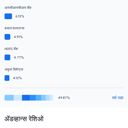
आयसीआयसीआय बँक
6.13%
बजाज फायनान्स
4.91%
HDFC बँक
4.77%
अंबुजा सिमेन्ट्स
4.12%
सर्व पाहा
49.87%
ॲडव्हान्स रेशिओ