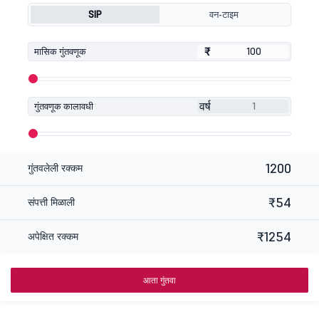
SIP
वन-टाइम
₹
₹
मासिक गुंतवणूक
वर्ष
गुंतवणूक कालावधी
1200
गुंतवलेली रक्कम
₹54
संपत्ती मिळाली
₹1254
अपेक्षित रक्कम
आता गुंतवा