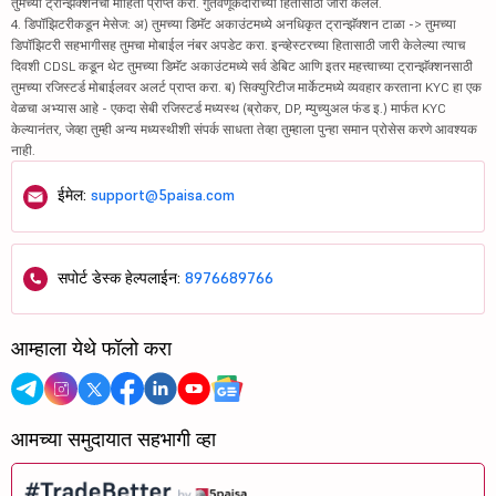
तुमच्या ट्रान्झॅक्शनची माहिती प्राप्त करा. गुंतवणूकदारांच्या हितासाठी जारी केलेले.
4. डिपॉझिटरीकडून मेसेज: अ) तुमच्या डिमॅट अकाउंटमध्ये अनधिकृत ट्रान्झॅक्शन टाळा -> तुमच्या
डिपॉझिटरी सहभागीसह तुमचा मोबाईल नंबर अपडेट करा. इन्व्हेस्टरच्या हितासाठी जारी केलेल्या त्याच
दिवशी CDSL कडून थेट तुमच्या डिमॅट अकाउंटमध्ये सर्व डेबिट आणि इतर महत्त्वाच्या ट्रान्झॅक्शनसाठी
तुमच्या रजिस्टर्ड मोबाईलवर अलर्ट प्राप्त करा. ब) सिक्युरिटीज मार्केटमध्ये व्यवहार करताना KYC हा एक
वेळचा अभ्यास आहे - एकदा सेबी रजिस्टर्ड मध्यस्थ (ब्रोकर, DP, म्युच्युअल फंड इ.) मार्फत KYC
केल्यानंतर, जेव्हा तुम्ही अन्य मध्यस्थीशी संपर्क साधता तेव्हा तुम्हाला पुन्हा समान प्रोसेस करणे आवश्यक
नाही.
ईमेल:
support@5paisa.com
सपोर्ट डेस्क हेल्पलाईन:
8976689766
आम्हाला येथे फॉलो करा
आमच्या समुदायात सहभागी व्हा