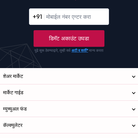
+91
डिमॅट अकाउंट उघडा
पुढे सुरू ठेवण्याद्वारे, तुम्ही सर्व
अटी व शर्ती*
मान्य करता
शेअर मार्केट
मार्केट गाईड
म्युच्युअल फंड
कॅल्क्युलेटर