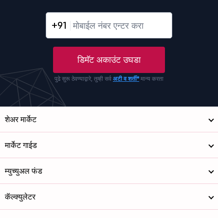
+91
डिमॅट अकाउंट उघडा
पुढे सुरू ठेवण्याद्वारे, तुम्ही सर्व
अटी व शर्ती*
मान्य करता
शेअर मार्केट
मार्केट गाईड
म्युच्युअल फंड
कॅल्क्युलेटर