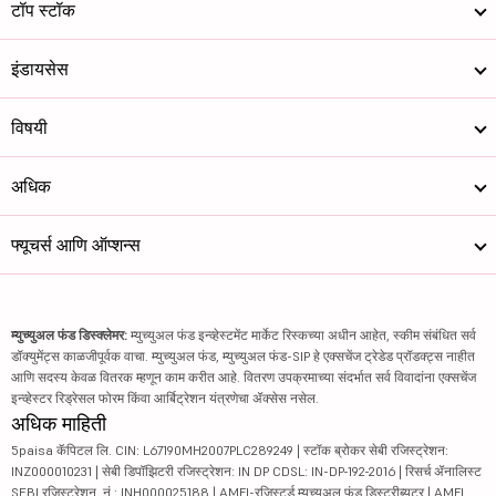
टॉप स्टॉक
इंडायसेस
विषयी
अधिक
फ्यूचर्स आणि ऑप्शन्स
म्युच्युअल फंड डिस्क्लेमर:
म्युच्युअल फंड इन्व्हेस्टमेंट मार्केट रिस्कच्या अधीन आहेत, स्कीम संबंधित सर्व
डॉक्युमेंट्स काळजीपूर्वक वाचा. म्युच्युअल फंड, म्युच्युअल फंड-SIP हे एक्सचेंज ट्रेडेड प्रॉडक्ट्स नाहीत
आणि सदस्य केवळ वितरक म्हणून काम करीत आहे. वितरण उपक्रमाच्या संदर्भात सर्व विवादांना एक्सचेंज
इन्व्हेस्टर रिड्रेसल फोरम किंवा आर्बिट्रेशन यंत्रणेचा ॲक्सेस नसेल.
अधिक माहिती
5paisa कॅपिटल लि. CIN: L67190MH2007PLC289249 | स्टॉक ब्रोकर सेबी रजिस्ट्रेशन:
INZ000010231 | सेबी डिपॉझिटरी रजिस्ट्रेशन: IN DP CDSL: IN-DP-192-2016 | रिसर्च ॲनालिस्ट
SEBI रजिस्ट्रेशन. नं.: INH000025188 | AMFI-रजिस्टर्ड म्युच्युअल फंड डिस्ट्रीब्यूटर | AMFI