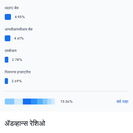
HDFC बँक
4.95%
आयसीआयसीआय बँक
4.61%
एसबीआय
2.78%
रिलायन्स इन्डस्ट्रीस
2.69%
सर्व पाहा
73.36%
ॲडव्हान्स रेशिओ