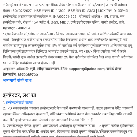
रजिस्ट्रेशन नं.: ARN-104096 | प्रारंभिक रजिस्ट्रेशन तारीख: 30/07/2015 | ARN ची वर्तमान
वैधता : 30/07/2027 | NSE सदस्य ID: 14300 | BSE मेंबर ID: 6363 | MCX मेंबर ID: 55945 |
इन्व्हेस्टमेंट ॲडव्हायजर रजिस्ट्रेशन नं: INA000014252 | रजिस्टर्ड ॲड्रेस - IIFL हाऊस, सन
इन्फोटेक पार्क, रोड नं. 16V, प्लॉट नं. B-23, MIDC, ठाणे इंडस्ट्रियल एरिया, वागळे इस्टेट, ठाणे,
महाराष्ट्र - 400604
*ब्रोकरेज फ्लॅट फी/अंमलात आणलेल्या ऑर्डरच्या आधारावर आकारले जाईल आणि टक्केवारी आधारावर
नाही. सिक्युरिटीज मार्केटमधील इन्व्हेस्टमेंट मार्केट रिस्कच्या अधीन आहे, इन्व्हेस्टमेंट करण्यापूर्वी सर्व
संबंधित डॉक्युमेंट्स काळजीपूर्वक वाचा. IPV शी संबंधित सर्व प्रक्रिया पूर्ण झाल्यानंतर आणि क्लायंट ड्यू
डिलिजन्स पूर्ण झाल्यानंतर डिजिटल अकाउंट उघडले जाईल. जर ₹10/- किंवा त्यापेक्षा कमी शेअरचे
विक्री/खरेदी मूल्य असेल तर प्रति शेअर कमाल 25 पैसा ब्रोकरेज संकलित केले जाऊ शकते. ब्रोकरेज
SEBI विहित मर्यादेपेक्षा जास्त होणार नाही.
अनुपालन अधिकारी:
श्री. रवींद्र कळवणकर, ईमेल: support@5paisa.com, सपोर्ट डेस्क
हेल्पलाईन: 8976689766
आमच्याशी संपर्क साधा
इन्व्हेस्टर, लक्ष द्या
1.
इन्व्हेस्टर्ससाठी सल्ला
2. IPO सबस्क्राईब करताना इन्व्हेस्टरद्वारे चेक जारी करण्याची गरज नाही. वाटप झाल्यास पेमेंट करण्याची
तुमच्या बँकेला अधिकृतता देण्यासाठी, ॲप्लिकेशन फॉर्ममध्ये केवळ बँक अकाउंट नंबर लिहा आणि स्वाक्षरी
करा. पैसे इन्व्हेस्टरच्या अकाउंटमध्ये राहत असल्याने रिफंडची चिंता नाही.
3. एक्सचेंजमधून मेसेज: तुमच्या अकाउंटमध्ये अनधिकृत ट्रान्झॅक्शन टाळा --> तुमच्या स्टॉक ब्रोकर्ससह
तुमचा मोबाईल नंबर/ईमेल ID अपडेट करा. दिवसाच्या शेवटी तुमच्या मोबाईल/ईमेलवर एक्सचेंजमधून थेट