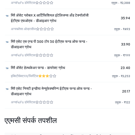
अन्य
FoFs डोमेस्टिक
एयूएम - ₹2,388
मिरै ॲसेट ग्लोबल X आर्टिफिशियल इंटेलिजन्स अँड टेक्नॉलॉजी
35.94
ईटीएफ एफओएफ - डीआइआर ग्रोथ
अन्य
फॉफ्स ओव्हरसीज
एयूएम - ₹493
मिरै एसेट एस एन्ड पी 500 टोप 50 ईटीएफ फन्ड ओफ फन्ड -
33.90
डीआइआर ग्रोथ
अन्य
FoFs डोमेस्टिक
एयूएम - ₹799
मिरै ॲसेट हेल्थकेअर फन्ड - डायरेक्ट ग्रोथ
23.40
इक्विटी
सेक्टरल/थिमॅटिक
एयूएम - ₹3,253
मिरै एसेट निफ्टी इन्डीया मेन्यूफेक्चरिन्ग ईटीएफ फन्ड ओफ फन्ड -
20.17
डीआइआर ग्रोथ
अन्य
FoFs डोमेस्टिक
एयूएम - ₹122
एएमसी संपर्क तपशील