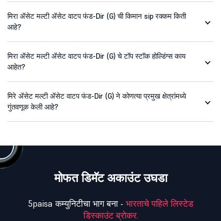
मिरा ॲसेट मल्टी ॲसेट वाटप फंड-Dir (G) ची किमान sip रक्कम किती
आहे?
मिरा ॲसेट मल्टी ॲसेट वाटप फंड-Dir (G) चे टॉप स्टॉक होल्डिंग्स काय
आहेत?
मिरे ॲसेट मल्टी ॲसेट वाटप फंड-Dir (G) ने कोणत्या प्रमुख क्षेत्रांमध्ये
गुंतवणूक केली आहे?
मोफत डिमॅट अकाउंट उघडा
5paisa कम्युनिटीचा भाग बना -
भारताचे पहिले लिस्टेड
डिस्काउंट ब्रोकर.