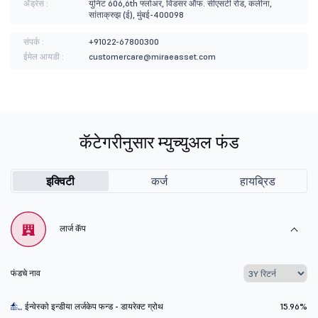
ॲड्रेस :
युनिट 606,6th फ्लोअर, विंडसर ऑफ. सीएसटी रोड, कलीना,
सांताक्रुझ (ई), मुंबई-400098
संपर्क :
+91022-67800300
ईमेल आयडी :
customercare@miraeasset.com
कॅटेगरीनुसार म्युच्युअल फंड
इक्विटी
कर्ज
हायब्रिड
लार्ज कॅप
फंडचे नाव
ईन्वेस्को इन्डीया लर्जकेप फन्ड - डायरेक्ट ग्रोथ
15.96%