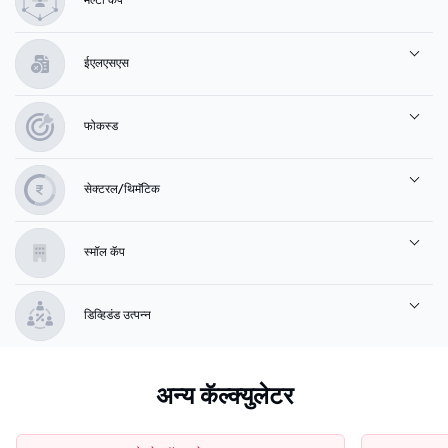
ईएलएसएस
फोकस्ड
सेक्टरल/थिमॅटिक
स्मॉल कॅप
डिव्हिडंड उत्पन्न
अन्य कॅल्क्युलेटर