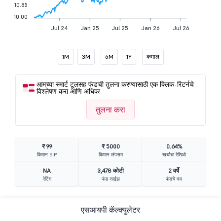
10.85
10.00
Jul 24
Jan 25
Jul 25
Jan 26
Jul 26
1M
3M
6M
1Y
कमाल
आमच्या स्मार्ट टूलसह फंडची तुलना करण्यासाठी एक क्लिक-रिटर्नचे
विश्लेषण करा आणि अधिक!
तुलना करा
₹ 99
₹ 5000
0.64%
किमान SIP
किमान लंपसम
खर्चाचा रेशिओ
NA
3,478 कोटी
2 वर्षे
रेटिंग
फंड साईझ
फंडचे वय
एसआयपी कॅल्क्युलेटर