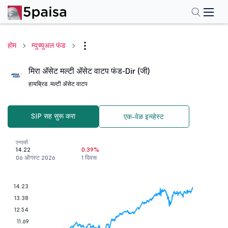
होम
म्युच्युअल फंड
मिरा ॲसेट मल्टी ॲसेट वाटप फंड-Dir (जी)
हायब्रिड .
मल्टी ॲसेट वाटप
SIP सह सुरू करा
एक-वेळ इन्व्हेस्ट
एनएव्ही
14.22
0.39%
06 ऑगस्ट 2026
1 दिवस
14.23
13.38
12.54
11.69