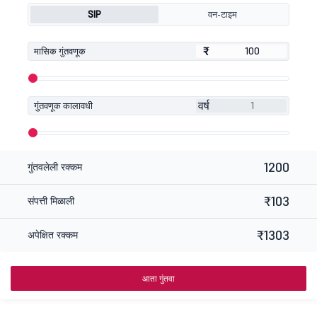
SIP
वन-टाइम
₹
₹
मासिक गुंतवणूक
वर्ष
गुंतवणूक कालावधी
1200
गुंतवलेली रक्कम
₹103
संपत्ती मिळाली
₹1303
अपेक्षित रक्कम
आता गुंतवा