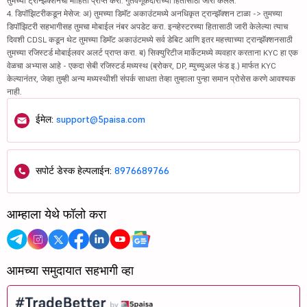
तुमच्या ट्रान्झॅक्शनची माहिती प्राप्त करा. गुंतवणूकदारांच्या हितासाठी जारी केलेले.
4. डिपॉझिटरीकडून मेसेज: अ) तुमच्या डिमॅट अकाउंटमध्ये अनधिकृत ट्रान्झॅक्शन टाळा -> तुमच्या
डिपॉझिटरी सहभागीसह तुमचा मोबाईल नंबर अपडेट करा. इन्व्हेस्टरच्या हितासाठी जारी केलेल्या त्याच
दिवशी CDSL कडून थेट तुमच्या डिमॅट अकाउंटमध्ये सर्व डेबिट आणि इतर महत्त्वाच्या ट्रान्झॅक्शनसाठी
तुमच्या रजिस्टर्ड मोबाईलवर अलर्ट प्राप्त करा. ब) सिक्युरिटीज मार्केटमध्ये व्यवहार करताना KYC हा एक
वेळचा अभ्यास आहे - एकदा सेबी रजिस्टर्ड मध्यस्थ (ब्रोकर, DP, म्युच्युअल फंड इ.) मार्फत KYC
केल्यानंतर, जेव्हा तुम्ही अन्य मध्यस्थीशी संपर्क साधता तेव्हा तुम्हाला पुन्हा समान प्रोसेस करणे आवश्यक
नाही.
ईमेल:
support@5paisa.com
सपोर्ट डेस्क हेल्पलाईन:
8976689766
आम्हाला येथे फॉलो करा
आमच्या समुदायात सहभागी व्हा