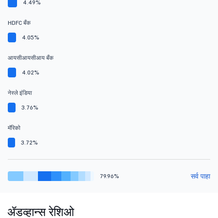
4.49%
HDFC बँक
4.05%
आयसीआयसीआय बँक
4.02%
नेस्ले इंडिया
3.76%
मॅरिको
3.72%
सर्व पाहा
79.96%
ॲडव्हान्स रेशिओ