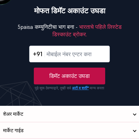
मोफत डिमॅट अकाउंट उघडा
5paisa कम्युनिटीचा भाग बना -
भारताचे पहिले लिस्टेड
डिस्काउंट ब्रोकर.
+91
डिमॅट अकाउंट उघडा
पुढे सुरू ठेवण्याद्वारे, तुम्ही सर्व
अटी व शर्ती*
मान्य करता
शेअर मार्केट
मार्केट गाईड