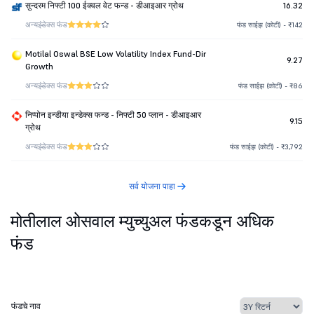
सुन्दरम निफ्टी 100 ईक्वल वेट फन्ड - डीआइआर ग्रोथ
16.32
अन्य
इंडेक्स फंड
फंड साईझ (कोटी) - ₹142
Motilal Oswal BSE Low Volatility Index Fund-Dir
9.27
Growth
अन्य
इंडेक्स फंड
फंड साईझ (कोटी) - ₹86
निप्पोन इन्डीया इन्डेक्स फन्ड - निफ्टी 50 प्लान - डीआइआर
9.15
ग्रोथ
अन्य
इंडेक्स फंड
फंड साईझ (कोटी) - ₹3,792
सर्व योजना पाहा
मोतीलाल ओसवाल म्युच्युअल फंडकडून अधिक
फंड
फंडचे नाव