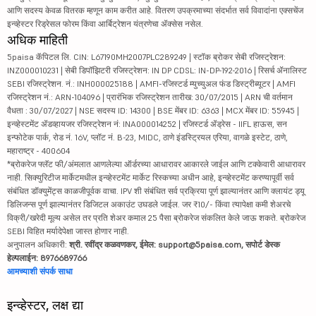
आणि सदस्य केवळ वितरक म्हणून काम करीत आहे. वितरण उपक्रमाच्या संदर्भात सर्व विवादांना एक्सचेंज
इन्व्हेस्टर रिड्रेसल फोरम किंवा आर्बिट्रेशन यंत्रणेचा ॲक्सेस नसेल.
अधिक माहिती
5paisa कॅपिटल लि. CIN: L67190MH2007PLC289249 | स्टॉक ब्रोकर सेबी रजिस्ट्रेशन:
INZ000010231 | सेबी डिपॉझिटरी रजिस्ट्रेशन: IN DP CDSL: IN-DP-192-2016 | रिसर्च ॲनालिस्ट
SEBI रजिस्ट्रेशन. नं.: INH000025188 | AMFI-रजिस्टर्ड म्युच्युअल फंड डिस्ट्रीब्यूटर | AMFI
रजिस्ट्रेशन नं.: ARN-104096 | प्रारंभिक रजिस्ट्रेशन तारीख: 30/07/2015 | ARN ची वर्तमान
वैधता : 30/07/2027 | NSE सदस्य ID: 14300 | BSE मेंबर ID: 6363 | MCX मेंबर ID: 55945 |
इन्व्हेस्टमेंट ॲडव्हायजर रजिस्ट्रेशन नं: INA000014252 | रजिस्टर्ड ॲड्रेस - IIFL हाऊस, सन
इन्फोटेक पार्क, रोड नं. 16V, प्लॉट नं. B-23, MIDC, ठाणे इंडस्ट्रियल एरिया, वागळे इस्टेट, ठाणे,
महाराष्ट्र - 400604
*ब्रोकरेज फ्लॅट फी/अंमलात आणलेल्या ऑर्डरच्या आधारावर आकारले जाईल आणि टक्केवारी आधारावर
नाही. सिक्युरिटीज मार्केटमधील इन्व्हेस्टमेंट मार्केट रिस्कच्या अधीन आहे, इन्व्हेस्टमेंट करण्यापूर्वी सर्व
संबंधित डॉक्युमेंट्स काळजीपूर्वक वाचा. IPV शी संबंधित सर्व प्रक्रिया पूर्ण झाल्यानंतर आणि क्लायंट ड्यू
डिलिजन्स पूर्ण झाल्यानंतर डिजिटल अकाउंट उघडले जाईल. जर ₹10/- किंवा त्यापेक्षा कमी शेअरचे
विक्री/खरेदी मूल्य असेल तर प्रति शेअर कमाल 25 पैसा ब्रोकरेज संकलित केले जाऊ शकते. ब्रोकरेज
SEBI विहित मर्यादेपेक्षा जास्त होणार नाही.
अनुपालन अधिकारी:
श्री. रवींद्र कळवणकर, ईमेल: support@5paisa.com, सपोर्ट डेस्क
हेल्पलाईन: 8976689766
आमच्याशी संपर्क साधा
इन्व्हेस्टर, लक्ष द्या