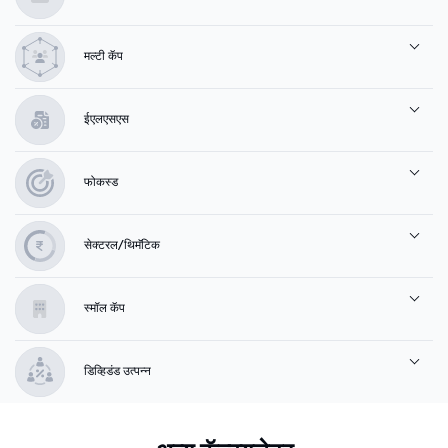
मल्टी कॅप
ईएलएसएस
फोकस्ड
सेक्टरल/थिमॅटिक
स्मॉल कॅप
डिव्हिडंड उत्पन्न