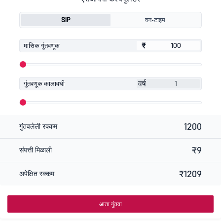
SIP
वन-टाइम
₹
₹
मासिक गुंतवणूक
वर्ष
गुंतवणूक कालावधी
1200
गुंतवलेली रक्कम
₹9
संपत्ती मिळाली
₹1209
अपेक्षित रक्कम
आता गुंतवा