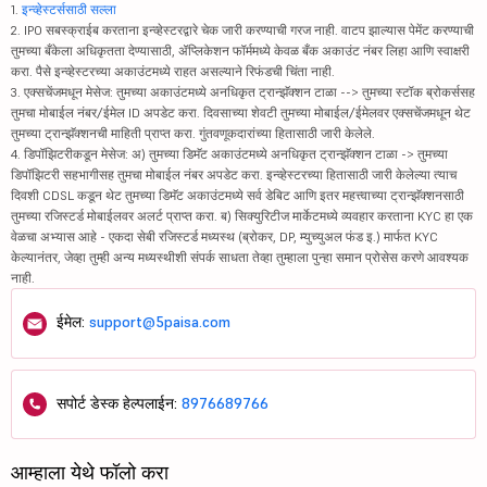
1.
इन्व्हेस्टर्ससाठी सल्ला
2. IPO सबस्क्राईब करताना इन्व्हेस्टरद्वारे चेक जारी करण्याची गरज नाही. वाटप झाल्यास पेमेंट करण्याची
तुमच्या बँकेला अधिकृतता देण्यासाठी, ॲप्लिकेशन फॉर्ममध्ये केवळ बँक अकाउंट नंबर लिहा आणि स्वाक्षरी
करा. पैसे इन्व्हेस्टरच्या अकाउंटमध्ये राहत असल्याने रिफंडची चिंता नाही.
3. एक्सचेंजमधून मेसेज: तुमच्या अकाउंटमध्ये अनधिकृत ट्रान्झॅक्शन टाळा --> तुमच्या स्टॉक ब्रोकर्ससह
तुमचा मोबाईल नंबर/ईमेल ID अपडेट करा. दिवसाच्या शेवटी तुमच्या मोबाईल/ईमेलवर एक्सचेंजमधून थेट
तुमच्या ट्रान्झॅक्शनची माहिती प्राप्त करा. गुंतवणूकदारांच्या हितासाठी जारी केलेले.
4. डिपॉझिटरीकडून मेसेज: अ) तुमच्या डिमॅट अकाउंटमध्ये अनधिकृत ट्रान्झॅक्शन टाळा -> तुमच्या
डिपॉझिटरी सहभागीसह तुमचा मोबाईल नंबर अपडेट करा. इन्व्हेस्टरच्या हितासाठी जारी केलेल्या त्याच
दिवशी CDSL कडून थेट तुमच्या डिमॅट अकाउंटमध्ये सर्व डेबिट आणि इतर महत्त्वाच्या ट्रान्झॅक्शनसाठी
तुमच्या रजिस्टर्ड मोबाईलवर अलर्ट प्राप्त करा. ब) सिक्युरिटीज मार्केटमध्ये व्यवहार करताना KYC हा एक
वेळचा अभ्यास आहे - एकदा सेबी रजिस्टर्ड मध्यस्थ (ब्रोकर, DP, म्युच्युअल फंड इ.) मार्फत KYC
केल्यानंतर, जेव्हा तुम्ही अन्य मध्यस्थीशी संपर्क साधता तेव्हा तुम्हाला पुन्हा समान प्रोसेस करणे आवश्यक
नाही.
ईमेल:
support@5paisa.com
सपोर्ट डेस्क हेल्पलाईन:
8976689766
आम्हाला येथे फॉलो करा