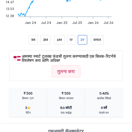
14.67
13.53
12.38
Jan 24
Jul 24
Jan 25
Jul 25
Jan 26
Jul 26
1M
3M
6M
1Y
3Y
कमाल
आमच्या स्मार्ट टूलसह फंडची तुलना करण्यासाठी एक क्लिक-रिटर्नचे
विश्लेषण करा आणि अधिक!
तुलना करा
₹ 500
₹ 500
0.46%
किमान SIP
किमान लंपसम
खर्चाचा रेशिओ
3
86 कोटी
4 वर्षे
रेटिंग
फंड साईझ
फंडचे वय
एसआयपी कॅल्क्युलेटर