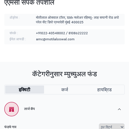
एएमसी संपर्क तपशील
ॲड्रेस :
मोतीलाल ओसवाल टॉवर, 10th फ्लोअर रहिमतू- लाह सयानी रोड अपो
परेल सेंट डिपो प्रभादेवी मुंबई 400025
संपर्क :
+91022-40548002 / 8108622222
ईमेल आयडी :
amc@motilaloswal.com
कॅटेगरीनुसार म्युच्युअल फंड
इक्विटी
कर्ज
हायब्रिड
लार्ज कॅप
फंडचे नाव