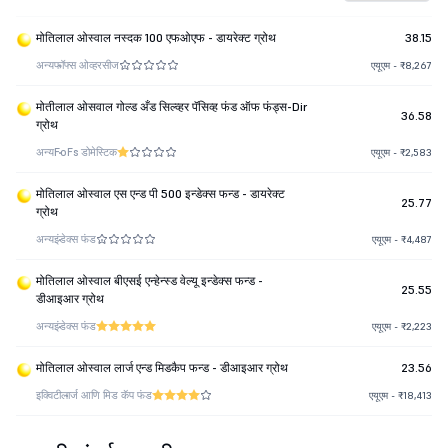
मोतिलाल ओस्वाल नस्दक 100 एफओएफ - डायरेक्ट ग्रोथ
38.15
अन्य
फॉफ्स ओव्हरसीज
एयूएम - ₹8,267
मोतीलाल ओसवाल गोल्ड अँड सिल्व्हर पॅसिव्ह फंड ऑफ फंड्स-Dir
36.58
ग्रोथ
अन्य
FoFs डोमेस्टिक
एयूएम - ₹2,583
मोतिलाल ओस्वाल एस एन्ड पी 500 इन्डेक्स फन्ड - डायरेक्ट
25.77
ग्रोथ
अन्य
इंडेक्स फंड
एयूएम - ₹4,487
मोतिलाल ओस्वाल बीएसई एन्हेन्स्ड वेल्यू इन्डेक्स फन्ड -
25.55
डीआइआर ग्रोथ
अन्य
इंडेक्स फंड
एयूएम - ₹2,223
मोतिलाल ओस्वाल लार्ज एन्ड मिडकैप फन्ड - डीआइआर ग्रोथ
23.56
इक्विटी
लार्ज आणि मिड कॅप फंड
एयूएम - ₹18,413