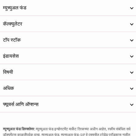
म्युच्युअल फंड
कॅल्क्युलेटर
टॉप स्टॉक
इंडायसेस
विषयी
अधिक
फ्यूचर्स आणि ऑप्शन्स
म्युच्युअल फंड डिस्क्लेमर:
म्युच्युअल फंड इन्व्हेस्टमेंट मार्केट रिस्कच्या अधीन आहेत, स्कीम संबंधित सर्व
डॉक्युमेंट्स काळजीपूर्वक वाचा. म्युच्युअल फंड, म्युच्युअल फंड-SIP हे एक्सचेंज ट्रेडेड प्रॉडक्ट्स नाहीत