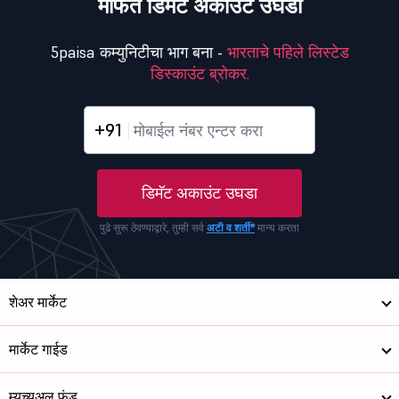
मोफत डिमॅट अकाउंट उघडा
5paisa कम्युनिटीचा भाग बना -
भारताचे पहिले लिस्टेड
डिस्काउंट ब्रोकर.
+91
डिमॅट अकाउंट उघडा
पुढे सुरू ठेवण्याद्वारे, तुम्ही सर्व
अटी व शर्ती*
मान्य करता
शेअर मार्केट
मार्केट गाईड
म्युच्युअल फंड