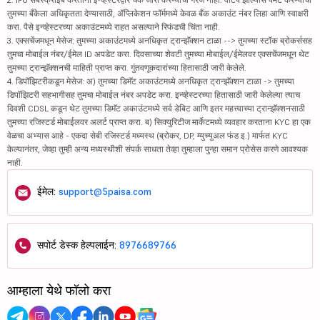
तुमच्या बँकेला अधिकृतता देण्यासाठी, ॲप्लिकेशन फॉर्ममध्ये केवळ बँक अकाउंट नंबर लिहा आणि स्वाक्षरी
करा. पैसे इन्व्हेस्टरच्या अकाउंटमध्ये राहत असल्याने रिफंडची चिंता नाही.
3. एक्सचेंजमधून मेसेज: तुमच्या अकाउंटमध्ये अनधिकृत ट्रान्झॅक्शन टाळा --> तुमच्या स्टॉक ब्रोकर्ससह
तुमचा मोबाईल नंबर/ईमेल ID अपडेट करा. दिवसाच्या शेवटी तुमच्या मोबाईल/ईमेलवर एक्सचेंजमधून थेट
तुमच्या ट्रान्झॅक्शनची माहिती प्राप्त करा. गुंतवणूकदारांच्या हितासाठी जारी केलेले.
4. डिपॉझिटरीकडून मेसेज: अ) तुमच्या डिमॅट अकाउंटमध्ये अनधिकृत ट्रान्झॅक्शन टाळा -> तुमच्या
डिपॉझिटरी सहभागीसह तुमचा मोबाईल नंबर अपडेट करा. इन्व्हेस्टरच्या हितासाठी जारी केलेल्या त्याच
दिवशी CDSL कडून थेट तुमच्या डिमॅट अकाउंटमध्ये सर्व डेबिट आणि इतर महत्त्वाच्या ट्रान्झॅक्शनसाठी
तुमच्या रजिस्टर्ड मोबाईलवर अलर्ट प्राप्त करा. ब) सिक्युरिटीज मार्केटमध्ये व्यवहार करताना KYC हा एक
वेळचा अभ्यास आहे - एकदा सेबी रजिस्टर्ड मध्यस्थ (ब्रोकर, DP, म्युच्युअल फंड इ.) मार्फत KYC
केल्यानंतर, जेव्हा तुम्ही अन्य मध्यस्थीशी संपर्क साधता तेव्हा तुम्हाला पुन्हा समान प्रोसेस करणे आवश्यक
नाही.
ईमेल:
support@5paisa.com
सपोर्ट डेस्क हेल्पलाईन:
8976689766
आम्हाला येथे फॉलो करा