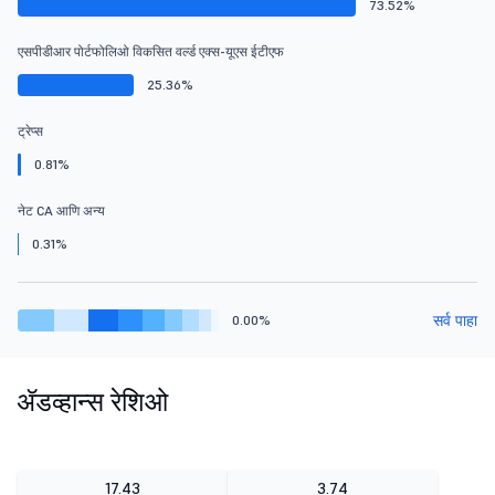
73.52%
एसपीडीआर पोर्टफोलिओ विकसित वर्ल्ड एक्स-यूएस ईटीएफ
25.36%
ट्रेप्स
0.81%
नेट CA आणि अन्य
0.31%
सर्व पाहा
0.00%
ॲडव्हान्स रेशिओ
17.43
3.74