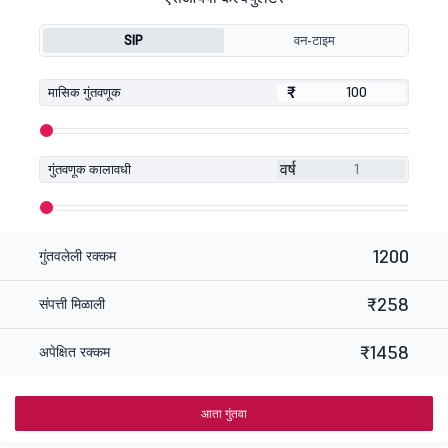
SIP
वन-टाइम
₹
₹
मासिक गुंतवणूक
वर्ष
गुंतवणूक कालावधी
1200
गुंतवलेली रक्कम
₹258
संपत्ती मिळाली
₹1458
अपेक्षित रक्कम
आता गुंतवा