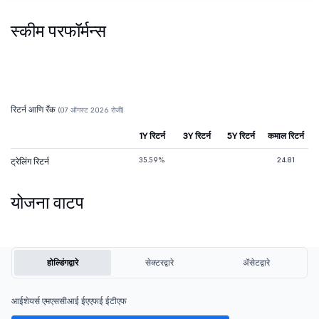
स्कीम परफॉर्मन्स
रिटर्न आणि रँक
(07 ऑगस्ट 2026 रोजी)
1Y रिटर्न
3Y रिटर्न
5Y रिटर्न
कमाल रिटर्न
35.59%
24.81
ट्रेलिंग रिटर्न
योजना वाटप
होल्डिंगद्वारे
सेक्टरद्वारे
ॲसेटद्वारे
आईशेयर्स एमएससीआई ईएएफई ईटीएफ