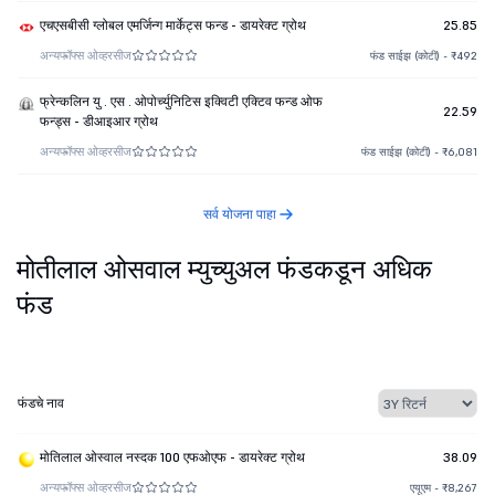
एचएसबीसी ग्लोबल एमर्जिन्ग मार्केट्स फन्ड - डायरेक्ट ग्रोथ
25.85
अन्य
फॉफ्स ओव्हरसीज
फंड साईझ (कोटी) - ₹492
फ्रेन्कलिन यु . एस . ओपोर्च्युनिटिस इक्विटी एक्टिव फन्ड ओफ
22.59
फन्ड्स - डीआइआर ग्रोथ
अन्य
फॉफ्स ओव्हरसीज
फंड साईझ (कोटी) - ₹6,081
सर्व योजना पाहा
मोतीलाल ओसवाल म्युच्युअल फंडकडून अधिक
फंड
फंडचे नाव
मोतिलाल ओस्वाल नस्दक 100 एफओएफ - डायरेक्ट ग्रोथ
38.09
अन्य
फॉफ्स ओव्हरसीज
एयूएम - ₹8,267