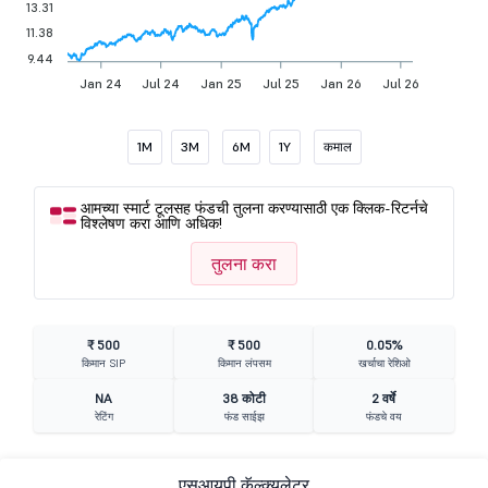
13.31
11.38
9.44
Jan 24
Jul 24
Jan 25
Jul 25
Jan 26
Jul 26
1M
3M
6M
1Y
कमाल
आमच्या स्मार्ट टूलसह फंडची तुलना करण्यासाठी एक क्लिक-रिटर्नचे
विश्लेषण करा आणि अधिक!
तुलना करा
₹ 500
₹ 500
0.05%
किमान SIP
किमान लंपसम
खर्चाचा रेशिओ
NA
38 कोटी
2 वर्षे
रेटिंग
फंड साईझ
फंडचे वय
एसआयपी कॅल्क्युलेटर