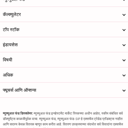
कॅल्क्युलेटर
टॉप स्टॉक
इंडायसेस
विषयी
अधिक
फ्यूचर्स आणि ऑप्शन्स
म्युच्युअल फंड डिस्क्लेमर:
म्युच्युअल फंड इन्व्हेस्टमेंट मार्केट रिस्कच्या अधीन आहेत, स्कीम संबंधित सर्व
डॉक्युमेंट्स काळजीपूर्वक वाचा. म्युच्युअल फंड, म्युच्युअल फंड-SIP हे एक्सचेंज ट्रेडेड प्रॉडक्ट्स नाहीत
आणि सदस्य केवळ वितरक म्हणून काम करीत आहे. वितरण उपक्रमाच्या संदर्भात सर्व विवादांना एक्सचेंज