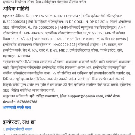
इन्व्हेस्टर रिड्रेसल फोरम किंवा आर्बिट्रेशन यंत्रणेचा ॲक्सेस नसेल.
अधिक माहिती
5paisa कॅपिटल लि. CIN: L67190MH2007PLC289249 | स्टॉक ब्रोकर सेबी रजिस्ट्रेशन:
INZ000010231 | सेबी डिपॉझिटरी रजिस्ट्रेशन: IN DP CDSL: IN-DP-192-2016 | रिसर्च ॲनालिस्ट
SEBI रजिस्ट्रेशन. नं.: INH000025188 | AMFI-रजिस्टर्ड म्युच्युअल फंड डिस्ट्रीब्यूटर | AMFI
रजिस्ट्रेशन नं.: ARN-104096 | प्रारंभिक रजिस्ट्रेशन तारीख: 30/07/2015 | ARN ची वर्तमान
वैधता : 30/07/2027 | NSE सदस्य ID: 14300 | BSE मेंबर ID: 6363 | MCX मेंबर ID: 55945 |
इन्व्हेस्टमेंट ॲडव्हायजर रजिस्ट्रेशन नं: INA000014252 | रजिस्टर्ड ॲड्रेस - IIFL हाऊस, सन
इन्फोटेक पार्क, रोड नं. 16V, प्लॉट नं. B-23, MIDC, ठाणे इंडस्ट्रियल एरिया, वागळे इस्टेट, ठाणे,
महाराष्ट्र - 400604
*ब्रोकरेज फ्लॅट फी/अंमलात आणलेल्या ऑर्डरच्या आधारावर आकारले जाईल आणि टक्केवारी आधारावर
नाही. सिक्युरिटीज मार्केटमधील इन्व्हेस्टमेंट मार्केट रिस्कच्या अधीन आहे, इन्व्हेस्टमेंट करण्यापूर्वी सर्व
संबंधित डॉक्युमेंट्स काळजीपूर्वक वाचा. IPV शी संबंधित सर्व प्रक्रिया पूर्ण झाल्यानंतर आणि क्लायंट ड्यू
डिलिजन्स पूर्ण झाल्यानंतर डिजिटल अकाउंट उघडले जाईल. जर ₹10/- किंवा त्यापेक्षा कमी शेअरचे
विक्री/खरेदी मूल्य असेल तर प्रति शेअर कमाल 25 पैसा ब्रोकरेज संकलित केले जाऊ शकते. ब्रोकरेज
SEBI विहित मर्यादेपेक्षा जास्त होणार नाही.
अनुपालन अधिकारी:
श्री. रवींद्र कळवणकर, ईमेल: support@5paisa.com, सपोर्ट डेस्क
हेल्पलाईन: 8976689766
आमच्याशी संपर्क साधा
इन्व्हेस्टर, लक्ष द्या
1.
इन्व्हेस्टर्ससाठी सल्ला
2. IPO सबस्क्राईब करताना इन्व्हेस्टरद्वारे चेक जारी करण्याची गरज नाही. वाटप झाल्यास पेमेंट करण्याची