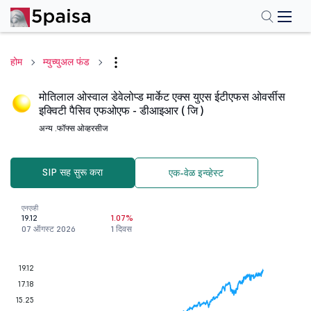
होम
म्युच्युअल फंड
मोतिलाल ओस्वाल डेवेलोप्ड मार्केट एक्स युएस ईटीएफस ओवर्सीस
इक्विटी पैसिव एफओएफ - डीआइआर ( जि )
अन्य .
फॉफ्स ओव्हरसीज
SIP सह सुरू करा
एक-वेळ इन्व्हेस्ट
एनएव्ही
19.12
1.07%
07 ऑगस्ट 2026
1 दिवस
19.12
17.18
15.25