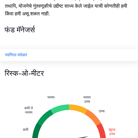
तथापि, योजनेचे गुंतवणूकीचे उद्दीष्ट साध्य केले जाईल याची कोणतीही हमी
किंवा हमी असू शकत नाही.
फंड मॅनेजर्स
स्वप्निल मयेकर
रिस्क-ओ-मीटर
मध्यम
मध्यम
उच्च
कमी ते
उच्च
मध्यम
कमी
खूपच
उच्च