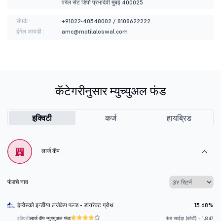
परेल सेंट डिपो प्रभादेवी मुंबई 400025
संपर्क :
+91022-40548002 / 8108622222
ईमेल आयडी :
amc@motilaloswal.com
कॅटेगरीनुसार म्युच्युअल फंड
इक्विटी
कर्ज
हायब्रिड
लार्ज कॅप
फंडचे नाव
ईन्वेस्को इन्डीया लर्जकेप फन्ड - डायरेक्ट ग्रोथ
15.68%
इक्विटी
लार्ज कॅप म्युच्युअल फंड
फंड साईझ (कोटी) - 1,847