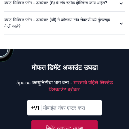
क्वांट लिक्विड प्लॅन - डायरेक्ट (G) चे टॉप स्टॉक होल्डिंग्स काय आहेत?
क्वांट लिक्विड प्लॅन - डायरेक्ट (जी) ने कोणत्या टॉप सेक्टर्समध्ये गुंतवणूक
केली आहे?
मोफत डिमॅट अकाउंट उघडा
5paisa कम्युनिटीचा भाग बना -
भारताचे पहिले लिस्टेड
डिस्काउंट ब्रोकर.
+91
डिमॅट अकाउंट उघडा