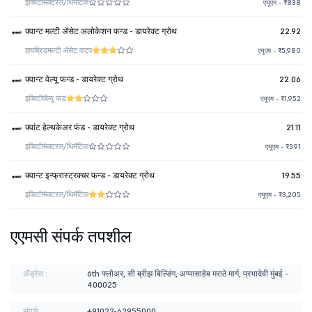
इक्विटी
सेक्टरल/थिमॅटिक
एयूएम - ₹838
क्वान्ट मल्टी ॲसेट अलोकेशन फन्ड - डायरेक्ट ग्रोथ
22.92
हायब्रिड
मल्टी ॲसेट वाटप
एयूएम - ₹5,980
क्वान्ट वेल्यू फन्ड - डायरेक्ट ग्रोथ
22.06
इक्विटी
वॅल्यू फंड
एयूएम - ₹1,952
क्वांट हेल्थकेअर फंड - डायरेक्ट ग्रोथ
21.11
इक्विटी
सेक्टरल/थिमॅटिक
एयूएम - ₹391
क्वान्ट इन्फ्रास्ट्रक्चर फन्ड - डायरेक्ट ग्रोथ
19.55
इक्विटी
सेक्टरल/थिमॅटिक
एयूएम - ₹3,205
एएमसी संपर्क तपशील
ॲड्रेस :
6th फ्लोअर, सी ब्रीझ बिल्डिंग, अप्पासाहेब मराठे मार्ग, प्रभादेवी मुंबई -
400025
संपर्क :
+91022-62955000