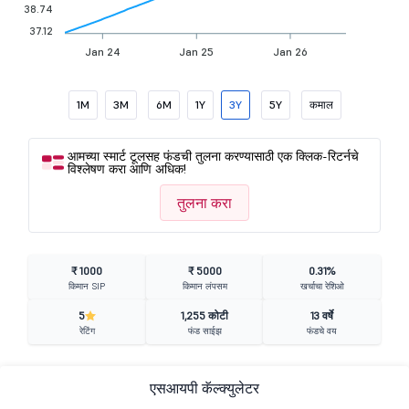
38.74
37.12
Jan 24
Jan 25
Jan 26
1M
3M
6M
1Y
3Y
5Y
कमाल
आमच्या स्मार्ट टूलसह फंडची तुलना करण्यासाठी एक क्लिक-रिटर्नचे
विश्लेषण करा आणि अधिक!
तुलना करा
₹ 1000
₹ 5000
0.31%
किमान SIP
किमान लंपसम
खर्चाचा रेशिओ
5
1,255 कोटी
13 वर्षे
रेटिंग
फंड साईझ
फंडचे वय
एसआयपी कॅल्क्युलेटर