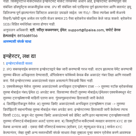
नाही. सिक्युरिटीज मार्केटमधील इन्व्हेस्टमेंट मार्केट रिस्कच्या अधीन आहे, इन्व्हेस्टमेंट करण्यापूर्वी सर्व
संबंधित डॉक्युमेंट्स काळजीपूर्वक वाचा. IPV शी संबंधित सर्व प्रक्रिया पूर्ण झाल्यानंतर आणि क्लायंट ड्यू
डिलिजन्स पूर्ण झाल्यानंतर डिजिटल अकाउंट उघडले जाईल. जर ₹10/- किंवा त्यापेक्षा कमी शेअरचे
विक्री/खरेदी मूल्य असेल तर प्रति शेअर कमाल 25 पैसा ब्रोकरेज संकलित केले जाऊ शकते. ब्रोकरेज
SEBI विहित मर्यादेपेक्षा जास्त होणार नाही.
अनुपालन अधिकारी:
श्री. रवींद्र कळवणकर, ईमेल: support@5paisa.com, सपोर्ट डेस्क
हेल्पलाईन: 8976689766
आमच्याशी संपर्क साधा
इन्व्हेस्टर, लक्ष द्या
1.
इन्व्हेस्टर्ससाठी सल्ला
2. IPO सबस्क्राईब करताना इन्व्हेस्टरद्वारे चेक जारी करण्याची गरज नाही. वाटप झाल्यास पेमेंट करण्याची
तुमच्या बँकेला अधिकृतता देण्यासाठी, ॲप्लिकेशन फॉर्ममध्ये केवळ बँक अकाउंट नंबर लिहा आणि स्वाक्षरी
करा. पैसे इन्व्हेस्टरच्या अकाउंटमध्ये राहत असल्याने रिफंडची चिंता नाही.
3. एक्सचेंजमधून मेसेज: तुमच्या अकाउंटमध्ये अनधिकृत ट्रान्झॅक्शन टाळा --> तुमच्या स्टॉक ब्रोकर्ससह
तुमचा मोबाईल नंबर/ईमेल ID अपडेट करा. दिवसाच्या शेवटी तुमच्या मोबाईल/ईमेलवर एक्सचेंजमधून थेट
तुमच्या ट्रान्झॅक्शनची माहिती प्राप्त करा. गुंतवणूकदारांच्या हितासाठी जारी केलेले.
4. डिपॉझिटरीकडून मेसेज: अ) तुमच्या डिमॅट अकाउंटमध्ये अनधिकृत ट्रान्झॅक्शन टाळा -> तुमच्या
डिपॉझिटरी सहभागीसह तुमचा मोबाईल नंबर अपडेट करा. इन्व्हेस्टरच्या हितासाठी जारी केलेल्या त्याच
दिवशी CDSL कडून थेट तुमच्या डिमॅट अकाउंटमध्ये सर्व डेबिट आणि इतर महत्त्वाच्या ट्रान्झॅक्शनसाठी
तुमच्या रजिस्टर्ड मोबाईलवर अलर्ट प्राप्त करा. ब) सिक्युरिटीज मार्केटमध्ये व्यवहार करताना KYC हा एक
वेळचा अभ्यास आहे - एकदा सेबी रजिस्टर्ड मध्यस्थ (ब्रोकर, DP, म्युच्युअल फंड इ.) मार्फत KYC
केल्यानंतर, जेव्हा तुम्ही अन्य मध्यस्थीशी संपर्क साधता तेव्हा तुम्हाला पुन्हा समान प्रोसेस करणे आवश्यक