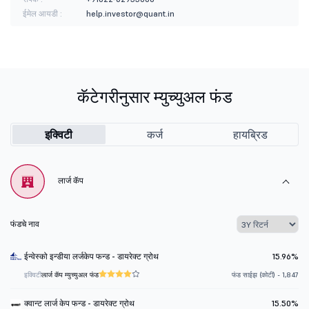
ईमेल आयडी :
help.investor@quant.in
कॅटेगरीनुसार म्युच्युअल फंड
इक्विटी
कर्ज
हायब्रिड
लार्ज कॅप
फंडचे नाव
ईन्वेस्को इन्डीया लर्जकेप फन्ड - डायरेक्ट ग्रोथ
15.96%
इक्विटी
लार्ज कॅप म्युच्युअल फंड
फंड साईझ (कोटी) - 1,847
क्वान्ट लार्ज केप फन्ड - डायरेक्ट ग्रोथ
15.50%