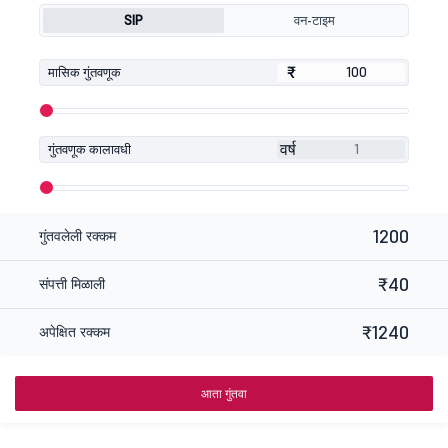
SIP
वन-टाइम
₹
₹
मासिक गुंतवणूक
वर्ष
गुंतवणूक कालावधी
1200
गुंतवलेली रक्कम
₹40
संपत्ती मिळाली
₹1240
अपेक्षित रक्कम
आता गुंतवा