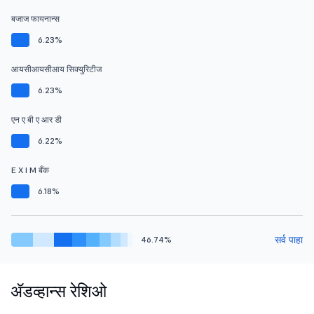
बजाज फायनान्स
6.23%
आयसीआयसीआय सिक्युरिटीज
6.23%
एन ए बी ए आर डी
6.22%
E X I M बँक
6.18%
सर्व पाहा
46.74%
ॲडव्हान्स रेशिओ