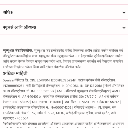
अधिक
फ्यूचर्स आणि ऑप्शन्स
म्युच्युअल फंड डिस्क्लेमर:
म्युच्युअल फंड इन्व्हेस्टमेंट मार्केट रिस्कच्या अधीन आहेत, स्कीम संबंधित सर्व
डॉक्युमेंट्स काळजीपूर्वक वाचा. म्युच्युअल फंड, म्युच्युअल फंड-SIP हे एक्सचेंज ट्रेडेड प्रॉडक्ट्स नाहीत
आणि सदस्य केवळ वितरक म्हणून काम करीत आहे. वितरण उपक्रमाच्या संदर्भात सर्व विवादांना एक्सचेंज
इन्व्हेस्टर रिड्रेसल फोरम किंवा आर्बिट्रेशन यंत्रणेचा ॲक्सेस नसेल.
अधिक माहिती
5paisa कॅपिटल लि. CIN: L67190MH2007PLC289249 | स्टॉक ब्रोकर सेबी रजिस्ट्रेशन:
INZ000010231 | सेबी डिपॉझिटरी रजिस्ट्रेशन: IN DP CDSL: IN-DP-192-2016 | रिसर्च ॲनालिस्ट
SEBI रजिस्ट्रेशन. नं.: INH000025188 | AMFI-रजिस्टर्ड म्युच्युअल फंड डिस्ट्रीब्यूटर | AMFI
रजिस्ट्रेशन नं.: ARN-104096 | प्रारंभिक रजिस्ट्रेशन तारीख: 30/07/2015 | ARN ची वर्तमान
वैधता : 30/07/2027 | NSE सदस्य ID: 14300 | BSE मेंबर ID: 6363 | MCX मेंबर ID: 55945 |
इन्व्हेस्टमेंट ॲडव्हायजर रजिस्ट्रेशन नं: INA000014252 | रजिस्टर्ड ॲड्रेस - IIFL हाऊस, सन
इन्फोटेक पार्क, रोड नं. 16V, प्लॉट नं. B-23, MIDC, ठाणे इंडस्ट्रियल एरिया, वागळे इस्टेट, ठाणे,
महाराष्ट्र - 400604
*ब्रोकरेज फ्लॅट फी/अंमलात आणलेल्या ऑर्डरच्या आधारावर आकारले जाईल आणि टक्केवारी आधारावर