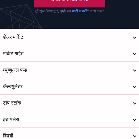
पुढे सुरू ठेवण्याद्वारे, तुम्ही सर्व
अटी व शर्ती*
मान्य करता
शेअर मार्केट
मार्केट गाईड
म्युच्युअल फंड
कॅल्क्युलेटर
टॉप स्टॉक
इंडायसेस
विषयी