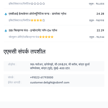
इक्विटी
सेक्टरल/थिमॅटिक
एयूएम - ₹6,684
एसबीआई हेल्थकेयर ओपोर्च्युनिटिस फन्ड - डायरेक्ट ग्रोथ
24.28
इक्विटी
सेक्टरल/थिमॅटिक
एयूएम - ₹4,998
SBI चिल्ड्रन्स फंड - इन्व्हेस्टमेंट प्लॅन-Dir ग्रोथ
22.29
सोल्यूशन ओरिएंटेड
चिल्ड्रन्स फंड
एयूएम - ₹6,944
एएमसी संपर्क तपशील
ॲड्रेस :
9th फ्लोअर, क्रेसेन्झो, सी-39&39, जी ब्लॉक, बांद्रा कुर्ला
कॉम्प्लेक्स, बांद्रा (पूर्व), मुंबई-400 051.
संपर्क :
+91022-61793000
ईमेल आयडी :
customer.delight@sbimf.com