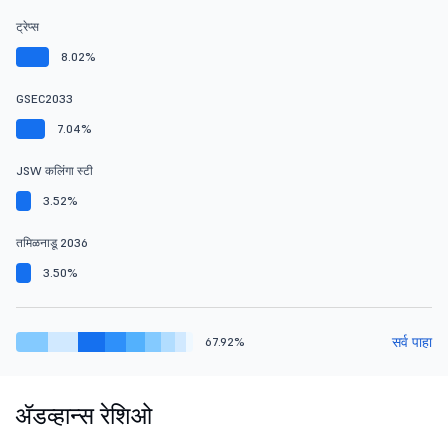
ट्रेप्स
8.02%
GSEC2033
7.04%
JSW कलिंगा स्टी
3.52%
तमिळनाडू 2036
3.50%
सर्व पाहा
67.92%
ॲडव्हान्स रेशिओ