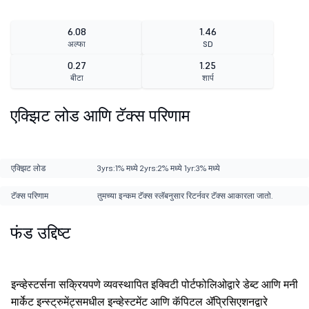
6.08
1.46
अल्फा
SD
0.27
1.25
बीटा
शार्प
एक्झिट लोड आणि टॅक्स परिणाम
एक्झिट लोड
3yrs:1% मध्ये 2yrs:2% मध्ये 1yr:3% मध्ये
टॅक्स परिणाम
तुमच्या इन्कम टॅक्स स्लॅबनुसार रिटर्नवर टॅक्स आकारला जातो.
फंड उद्दिष्ट
इन्व्हेस्टर्सना सक्रियपणे व्यवस्थापित इक्विटी पोर्टफोलिओद्वारे डेब्ट आणि मनी
मार्केट इन्स्ट्रुमेंट्समधील इन्व्हेस्टमेंट आणि कॅपिटल ॲप्रिसिएशनद्वारे