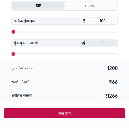
SIP
वन-टाइम
₹
₹
मासिक गुंतवणूक
वर्ष
गुंतवणूक कालावधी
1200
गुंतवलेली रक्कम
₹66
संपत्ती मिळाली
₹1266
अपेक्षित रक्कम
आता गुंतवा