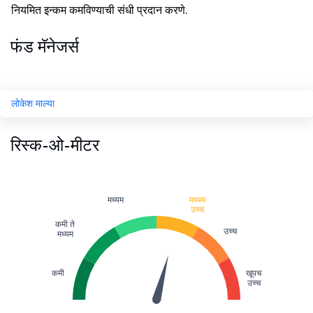
नियमित इन्कम कमविण्याची संधी प्रदान करणे.
फंड मॅनेजर्स
लोकेश माल्या
रिस्क-ओ-मीटर
मध्यम
मध्यम
उच्च
कमी ते
उच्च
मध्यम
कमी
खूपच
उच्च