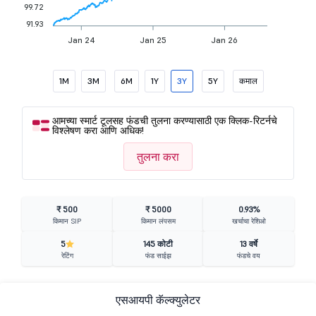
99.72
91.93
Jan 24
Jan 25
Jan 26
1M
3M
6M
1Y
3Y
5Y
कमाल
आमच्या स्मार्ट टूलसह फंडची तुलना करण्यासाठी एक क्लिक-रिटर्नचे
विश्लेषण करा आणि अधिक!
तुलना करा
₹ 500
₹ 5000
0.93%
किमान SIP
किमान लंपसम
खर्चाचा रेशिओ
5
145 कोटी
13 वर्षे
रेटिंग
फंड साईझ
फंडचे वय
एसआयपी कॅल्क्युलेटर