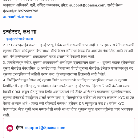
अनुपालन अधिकारी:
श्री. रवींद्र कळवणकर, ईमेल: support@5paisa.com, सपोर्ट डेस्क
हेल्पलाईन: 8976689766
आमच्याशी संपर्क साधा
इन्व्हेस्टर, लक्ष द्या
1.
इन्व्हेस्टर्ससाठी सल्ला
2. IPO सबस्क्राईब करताना इन्व्हेस्टरद्वारे चेक जारी करण्याची गरज नाही. वाटप झाल्यास पेमेंट करण्याची
तुमच्या बँकेला अधिकृतता देण्यासाठी, ॲप्लिकेशन फॉर्ममध्ये केवळ बँक अकाउंट नंबर लिहा आणि स्वाक्षरी
करा. पैसे इन्व्हेस्टरच्या अकाउंटमध्ये राहत असल्याने रिफंडची चिंता नाही.
3. एक्सचेंजमधून मेसेज: तुमच्या अकाउंटमध्ये अनधिकृत ट्रान्झॅक्शन टाळा --> तुमच्या स्टॉक ब्रोकर्ससह
तुमचा मोबाईल नंबर/ईमेल ID अपडेट करा. दिवसाच्या शेवटी तुमच्या मोबाईल/ईमेलवर एक्सचेंजमधून थेट
तुमच्या ट्रान्झॅक्शनची माहिती प्राप्त करा. गुंतवणूकदारांच्या हितासाठी जारी केलेले.
4. डिपॉझिटरीकडून मेसेज: अ) तुमच्या डिमॅट अकाउंटमध्ये अनधिकृत ट्रान्झॅक्शन टाळा -> तुमच्या
डिपॉझिटरी सहभागीसह तुमचा मोबाईल नंबर अपडेट करा. इन्व्हेस्टरच्या हितासाठी जारी केलेल्या त्याच
दिवशी CDSL कडून थेट तुमच्या डिमॅट अकाउंटमध्ये सर्व डेबिट आणि इतर महत्त्वाच्या ट्रान्झॅक्शनसाठी
तुमच्या रजिस्टर्ड मोबाईलवर अलर्ट प्राप्त करा. ब) सिक्युरिटीज मार्केटमध्ये व्यवहार करताना KYC हा एक
वेळचा अभ्यास आहे - एकदा सेबी रजिस्टर्ड मध्यस्थ (ब्रोकर, DP, म्युच्युअल फंड इ.) मार्फत KYC
केल्यानंतर, जेव्हा तुम्ही अन्य मध्यस्थीशी संपर्क साधता तेव्हा तुम्हाला पुन्हा समान प्रोसेस करणे आवश्यक
नाही.
ईमेल:
support@5paisa.com