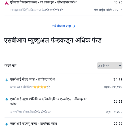
एक्सिस चिल्ड्रन्स फन्ड - नो लॉक इन - डीआइआर ग्रोथ
10.26
सोल्यूशन ओरिएंटेड
चिल्ड्रन्स फंड
फंड साईझ (कोटी) - ₹906
सर्व योजना पाहा
एसबीआय म्युच्युअल फंडकडून अधिक फंड
फंडचे नाव
एसबीआई गोल्ड फन्ड - डायरेक्ट ग्रोथ
34.79
अन्य
FoFs डोमेस्टिक
एयूएम - ₹15,294
एसबीआई युएस स्पेसिफिक इक्विटी एक्टिव एफओएफ् - डीआइआर
26.23
ग्रोथ
अन्य
फॉफ्स ओव्हरसीज
एयूएम - ₹1,238
एसबीआई पीएसयू फन्ड - डायरेक्ट ग्रोथ
25.26