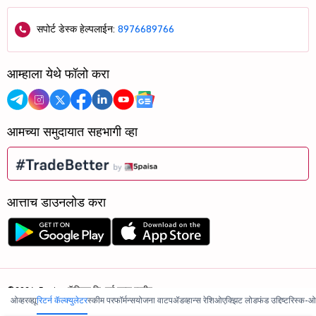
सपोर्ट डेस्क हेल्पलाईन:
8976689766
आम्हाला येथे फॉलो करा
आमच्या समुदायात सहभागी व्हा
आत्ताच डाउनलोड करा
©2026, 5paisa कॅपिटल लि. सर्व हक्क राखीव.
ओव्हरव्ह्यू
रिटर्न कॅल्क्युलेटर
स्कीम परफॉर्मन्स
योजना वाटप
ॲडव्हान्स रेशिओ
एक्झिट लोड
फंड उद्दिष्ट
रिस्क-ओ
आम्ही ISO 27001:2022 प्रमाणित आहोत.