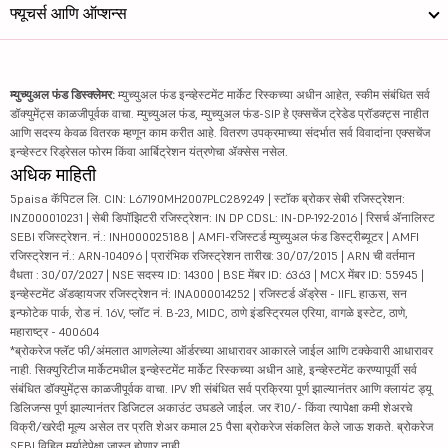
फ्यूचर्स आणि ऑप्शन्स
म्युच्युअल फंड डिस्क्लेमर:
म्युच्युअल फंड इन्व्हेस्टमेंट मार्केट रिस्कच्या अधीन आहेत, स्कीम संबंधित सर्व
डॉक्युमेंट्स काळजीपूर्वक वाचा. म्युच्युअल फंड, म्युच्युअल फंड-SIP हे एक्सचेंज ट्रेडेड प्रॉडक्ट्स नाहीत
आणि सदस्य केवळ वितरक म्हणून काम करीत आहे. वितरण उपक्रमाच्या संदर्भात सर्व विवादांना एक्सचेंज
इन्व्हेस्टर रिड्रेसल फोरम किंवा आर्बिट्रेशन यंत्रणेचा ॲक्सेस नसेल.
अधिक माहिती
5paisa कॅपिटल लि. CIN: L67190MH2007PLC289249 | स्टॉक ब्रोकर सेबी रजिस्ट्रेशन:
INZ000010231 | सेबी डिपॉझिटरी रजिस्ट्रेशन: IN DP CDSL: IN-DP-192-2016 | रिसर्च ॲनालिस्ट
SEBI रजिस्ट्रेशन. नं.: INH000025188 | AMFI-रजिस्टर्ड म्युच्युअल फंड डिस्ट्रीब्यूटर | AMFI
रजिस्ट्रेशन नं.: ARN-104096 | प्रारंभिक रजिस्ट्रेशन तारीख: 30/07/2015 | ARN ची वर्तमान
वैधता : 30/07/2027 | NSE सदस्य ID: 14300 | BSE मेंबर ID: 6363 | MCX मेंबर ID: 55945 |
इन्व्हेस्टमेंट ॲडव्हायजर रजिस्ट्रेशन नं: INA000014252 | रजिस्टर्ड ॲड्रेस - IIFL हाऊस, सन
इन्फोटेक पार्क, रोड नं. 16V, प्लॉट नं. B-23, MIDC, ठाणे इंडस्ट्रियल एरिया, वागळे इस्टेट, ठाणे,
महाराष्ट्र - 400604
*ब्रोकरेज फ्लॅट फी/अंमलात आणलेल्या ऑर्डरच्या आधारावर आकारले जाईल आणि टक्केवारी आधारावर
नाही. सिक्युरिटीज मार्केटमधील इन्व्हेस्टमेंट मार्केट रिस्कच्या अधीन आहे, इन्व्हेस्टमेंट करण्यापूर्वी सर्व
संबंधित डॉक्युमेंट्स काळजीपूर्वक वाचा. IPV शी संबंधित सर्व प्रक्रिया पूर्ण झाल्यानंतर आणि क्लायंट ड्यू
डिलिजन्स पूर्ण झाल्यानंतर डिजिटल अकाउंट उघडले जाईल. जर ₹10/- किंवा त्यापेक्षा कमी शेअरचे
विक्री/खरेदी मूल्य असेल तर प्रति शेअर कमाल 25 पैसा ब्रोकरेज संकलित केले जाऊ शकते. ब्रोकरेज
SEBI विहित मर्यादेपेक्षा जास्त होणार नाही.