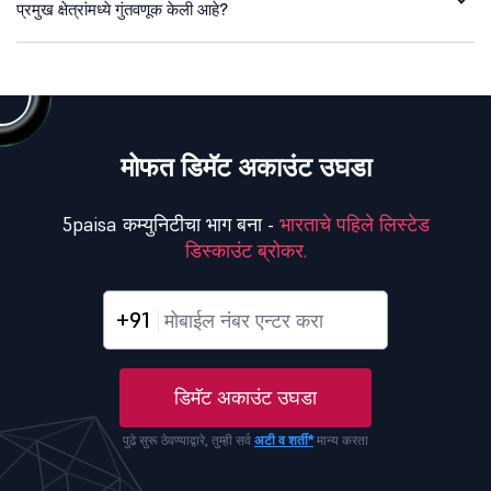
प्रमुख क्षेत्रांमध्ये गुंतवणूक केली आहे?
मोफत डिमॅट अकाउंट उघडा
5paisa कम्युनिटीचा भाग बना -
भारताचे पहिले लिस्टेड
डिस्काउंट ब्रोकर.
+91
डिमॅट अकाउंट उघडा
पुढे सुरू ठेवण्याद्वारे, तुम्ही सर्व
अटी व शर्ती*
मान्य करता