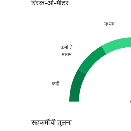
रिस्क-ओ-मीटर
मध्यम
कमी ते
मध्यम
कमी
सहकर्मींची तुलना