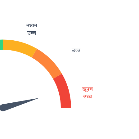
मध्यम
उच्च
उच्च
खूपच
उच्च