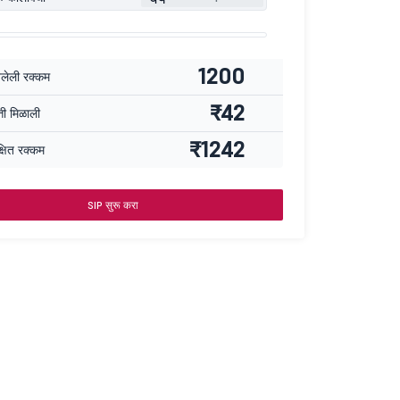
1200
वलेली रक्कम
₹42
्ती मिळाली
₹1242
्षित रक्कम
SIP सुरू करा