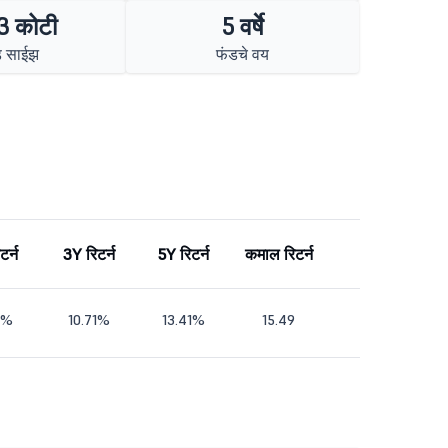
3 कोटी
5 वर्षे
ड साईझ
फंडचे वय
टर्न
3Y रिटर्न
5Y रिटर्न
कमाल रिटर्न
3%
10.71%
13.41%
15.49