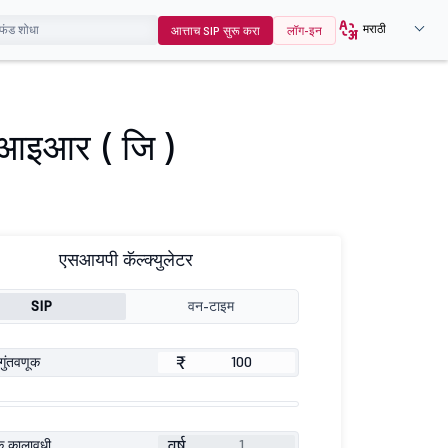
मराठी
आत्ताच SIP सुरू करा
लॉग-इन
डीआइआर ( जि )
एसआयपी कॅल्क्युलेटर
SIP
वन-टाइम
₹
गुंतवणूक
वर्ष
ूक कालावधी