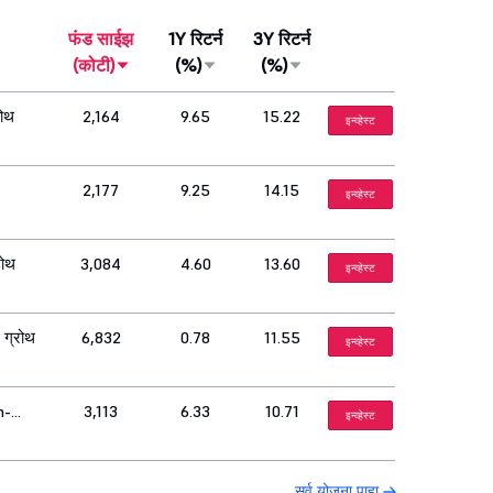
फंड साईझ
1Y रिटर्न
3Y रिटर्न
(कोटी)
(%)
(%)
रोथ
2,164
9.65
15.22
इन्व्हेस्ट
2,177
9.25
14.15
इन्व्हेस्ट
रोथ
3,084
4.60
13.60
इन्व्हेस्ट
 ग्रोथ
6,832
0.78
11.55
इन्व्हेस्ट
n-
3,113
6.33
10.71
इन्व्हेस्ट
सर्व योजना पाहा