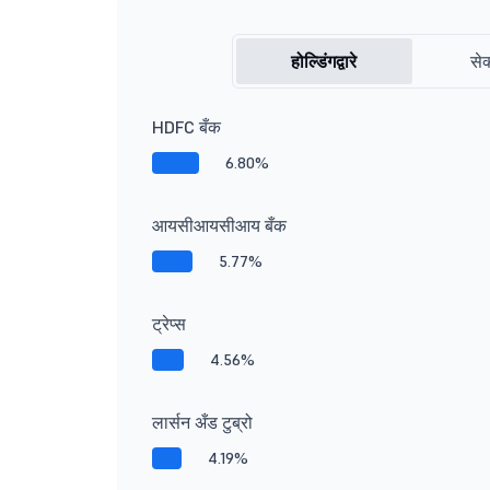
होल्डिंगद्वारे
सेक
HDFC बँक
6.80%
आयसीआयसीआय बँक
5.77%
ट्रेप्स
4.56%
लार्सन अँड टुब्रो
4.19%