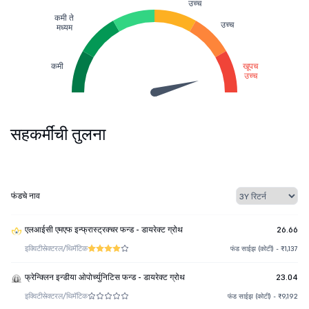
उच्च
कमी ते
उच्च
मध्यम
कमी
खूपच
उच्च
सहकर्मींची तुलना
फंडचे नाव
एलआईसी एमएफ इन्फ्रास्ट्रक्चर फन्ड - डायरेक्ट ग्रोथ
26.66
इक्विटी
सेक्टरल/थिमॅटिक
फंड साईझ (कोटी) - ₹1,137
फ्रेन्क्लिन इन्डीया ओपोर्च्युनिटिस फन्ड - डायरेक्ट ग्रोथ
23.04
इक्विटी
सेक्टरल/थिमॅटिक
फंड साईझ (कोटी) - ₹9,192