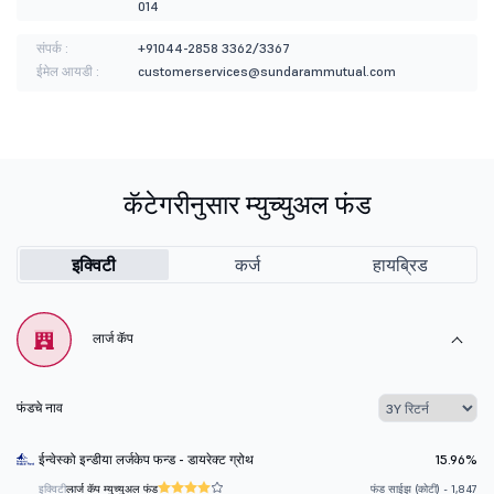
014
संपर्क :
+91044-2858 3362/3367
ईमेल आयडी :
customerservices@sundarammutual.com
कॅटेगरीनुसार म्युच्युअल फंड
इक्विटी
कर्ज
हायब्रिड
लार्ज कॅप
फंडचे नाव
ईन्वेस्को इन्डीया लर्जकेप फन्ड - डायरेक्ट ग्रोथ
15.96%
इक्विटी
लार्ज कॅप म्युच्युअल फंड
फंड साईझ (कोटी) - 1,847