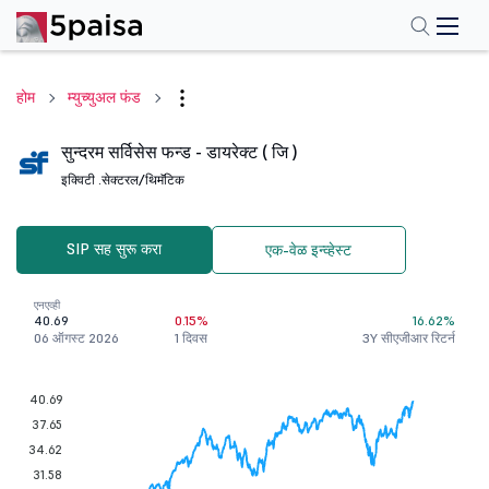
होम
म्युच्युअल फंड
सुन्दरम सर्विसेस फन्ड - डायरेक्ट ( जि )
इक्विटी .
सेक्टरल/थिमॅटिक
SIP सह सुरू करा
एक-वेळ इन्व्हेस्ट
एनएव्ही
40.69
0.15%
16.62%
06 ऑगस्ट 2026
1 दिवस
3Y सीएजीआर रिटर्न
40.69
37.65
34.62
31.58