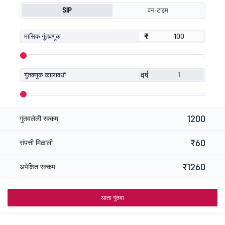
SIP
वन-टाइम
₹
₹
मासिक गुंतवणूक
वर्ष
गुंतवणूक कालावधी
1200
गुंतवलेली रक्कम
₹60
संपत्ती मिळाली
₹1260
अपेक्षित रक्कम
आता गुंतवा