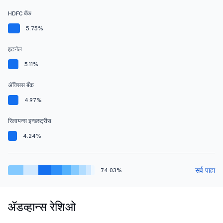
HDFC बँक
5.75%
इटर्नल
5.11%
ॲक्सिस बँक
4.97%
रिलायन्स इन्डस्ट्रीस
4.24%
सर्व पाहा
74.03%
ॲडव्हान्स रेशिओ