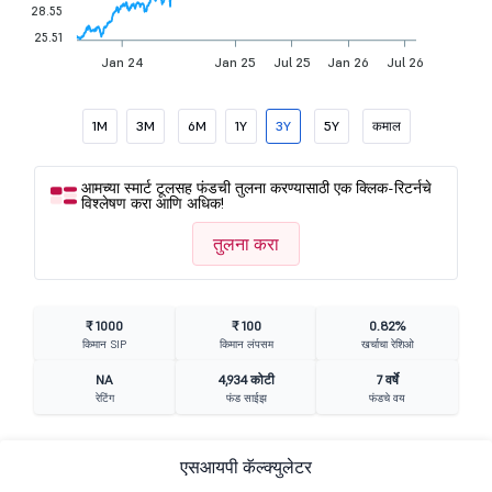
28.55
25.51
Jan 24
Jan 25
Jul 25
Jan 26
Jul 26
1M
3M
6M
1Y
3Y
5Y
कमाल
आमच्या स्मार्ट टूलसह फंडची तुलना करण्यासाठी एक क्लिक-रिटर्नचे
विश्लेषण करा आणि अधिक!
तुलना करा
₹ 1000
₹ 100
0.82%
किमान SIP
किमान लंपसम
खर्चाचा रेशिओ
NA
4,934 कोटी
7 वर्षे
रेटिंग
फंड साईझ
फंडचे वय
एसआयपी कॅल्क्युलेटर