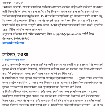
महाराष्ट्र - 400604
*ब्रोकरेज फ्लॅट फी/अंमलात आणलेल्या ऑर्डरच्या आधारावर आकारले जाईल आणि टक्केवारी आधारावर
नाही. सिक्युरिटीज मार्केटमधील इन्व्हेस्टमेंट मार्केट रिस्कच्या अधीन आहे, इन्व्हेस्टमेंट करण्यापूर्वी सर्व
संबंधित डॉक्युमेंट्स काळजीपूर्वक वाचा. IPV शी संबंधित सर्व प्रक्रिया पूर्ण झाल्यानंतर आणि क्लायंट ड्यू
डिलिजन्स पूर्ण झाल्यानंतर डिजिटल अकाउंट उघडले जाईल. जर ₹10/- किंवा त्यापेक्षा कमी शेअरचे
विक्री/खरेदी मूल्य असेल तर प्रति शेअर कमाल 25 पैसा ब्रोकरेज संकलित केले जाऊ शकते. ब्रोकरेज
SEBI विहित मर्यादेपेक्षा जास्त होणार नाही.
अनुपालन अधिकारी:
श्री. रवींद्र कळवणकर, ईमेल: support@5paisa.com, सपोर्ट डेस्क
हेल्पलाईन: 8976689766
आमच्याशी संपर्क साधा
इन्व्हेस्टर, लक्ष द्या
1.
इन्व्हेस्टर्ससाठी सल्ला
2. IPO सबस्क्राईब करताना इन्व्हेस्टरद्वारे चेक जारी करण्याची गरज नाही. वाटप झाल्यास पेमेंट करण्याची
तुमच्या बँकेला अधिकृतता देण्यासाठी, ॲप्लिकेशन फॉर्ममध्ये केवळ बँक अकाउंट नंबर लिहा आणि स्वाक्षरी
करा. पैसे इन्व्हेस्टरच्या अकाउंटमध्ये राहत असल्याने रिफंडची चिंता नाही.
3. एक्सचेंजमधून मेसेज: तुमच्या अकाउंटमध्ये अनधिकृत ट्रान्झॅक्शन टाळा --> तुमच्या स्टॉक ब्रोकर्ससह
तुमचा मोबाईल नंबर/ईमेल ID अपडेट करा. दिवसाच्या शेवटी तुमच्या मोबाईल/ईमेलवर एक्सचेंजमधून थेट
तुमच्या ट्रान्झॅक्शनची माहिती प्राप्त करा. गुंतवणूकदारांच्या हितासाठी जारी केलेले.
4. डिपॉझिटरीकडून मेसेज: अ) तुमच्या डिमॅट अकाउंटमध्ये अनधिकृत ट्रान्झॅक्शन टाळा -> तुमच्या
डिपॉझिटरी सहभागीसह तुमचा मोबाईल नंबर अपडेट करा. इन्व्हेस्टरच्या हितासाठी जारी केलेल्या त्याच
दिवशी CDSL कडून थेट तुमच्या डिमॅट अकाउंटमध्ये सर्व डेबिट आणि इतर महत्त्वाच्या ट्रान्झॅक्शनसाठी
तुमच्या रजिस्टर्ड मोबाईलवर अलर्ट प्राप्त करा. ब) सिक्युरिटीज मार्केटमध्ये व्यवहार करताना KYC हा एक