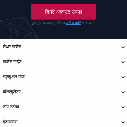
डिमॅट अकाउंट उघडा
पुढे सुरू ठेवण्याद्वारे, तुम्ही सर्व
अटी व शर्ती*
मान्य करता
शेअर मार्केट
मार्केट गाईड
म्युच्युअल फंड
कॅल्क्युलेटर
टॉप स्टॉक
इंडायसेस