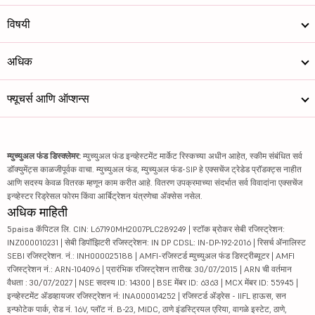
विषयी
अधिक
फ्यूचर्स आणि ऑप्शन्स
म्युच्युअल फंड डिस्क्लेमर:
म्युच्युअल फंड इन्व्हेस्टमेंट मार्केट रिस्कच्या अधीन आहेत, स्कीम संबंधित सर्व
डॉक्युमेंट्स काळजीपूर्वक वाचा. म्युच्युअल फंड, म्युच्युअल फंड-SIP हे एक्सचेंज ट्रेडेड प्रॉडक्ट्स नाहीत
आणि सदस्य केवळ वितरक म्हणून काम करीत आहे. वितरण उपक्रमाच्या संदर्भात सर्व विवादांना एक्सचेंज
इन्व्हेस्टर रिड्रेसल फोरम किंवा आर्बिट्रेशन यंत्रणेचा ॲक्सेस नसेल.
अधिक माहिती
5paisa कॅपिटल लि. CIN: L67190MH2007PLC289249 | स्टॉक ब्रोकर सेबी रजिस्ट्रेशन:
INZ000010231 | सेबी डिपॉझिटरी रजिस्ट्रेशन: IN DP CDSL: IN-DP-192-2016 | रिसर्च ॲनालिस्ट
SEBI रजिस्ट्रेशन. नं.: INH000025188 | AMFI-रजिस्टर्ड म्युच्युअल फंड डिस्ट्रीब्यूटर | AMFI
रजिस्ट्रेशन नं.: ARN-104096 | प्रारंभिक रजिस्ट्रेशन तारीख: 30/07/2015 | ARN ची वर्तमान
वैधता : 30/07/2027 | NSE सदस्य ID: 14300 | BSE मेंबर ID: 6363 | MCX मेंबर ID: 55945 |
इन्व्हेस्टमेंट ॲडव्हायजर रजिस्ट्रेशन नं: INA000014252 | रजिस्टर्ड ॲड्रेस - IIFL हाऊस, सन
इन्फोटेक पार्क, रोड नं. 16V, प्लॉट नं. B-23, MIDC, ठाणे इंडस्ट्रियल एरिया, वागळे इस्टेट, ठाणे,