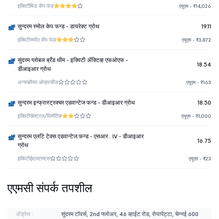
इक्विटी
मिड कॅप फंड
एयूएम - ₹14,026
सुन्दरम स्मोल केप फन्ड - डायरेक्ट ग्रोथ
19.11
इक्विटी
स्मॉल कॅप फंड
एयूएम - ₹3,872
सुंदरम ग्लोबल ब्रँड थीम - इक्विटी ॲक्टिव्ह एफओएफ -
18.54
डीआइआर ग्रोथ
अन्य
फॉफ्स ओव्हरसीज
एयूएम - ₹163
सुन्दरम इन्फ्रास्ट्रक्चर एडवान्टेज फन्ड - डीआइआर ग्रोथ
18.50
इक्विटी
सेक्टरल/थिमॅटिक
एयूएम - ₹1,000
सुन्दरम एलटि टेक्स एडवान्टेज फन्ड - एसआर . IV - डीआइआर
16.75
ग्रोथ
इक्विटी
ईएलएसएस
एयूएम - ₹23
एएमसी संपर्क तपशील
ॲड्रेस :
सुंदरम टॉवर्स, 2nd फ्लोअर, 46 व्हाईट रोड, रोयापेट्टा, चेन्नई 600