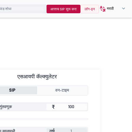
मराठी
आत्ताच SIP सुरू करा
लॉग-इन
एसआयपी कॅल्क्युलेटर
SIP
वन-टाइम
₹
गुंतवणूक
वर्ष
ूक कालावधी