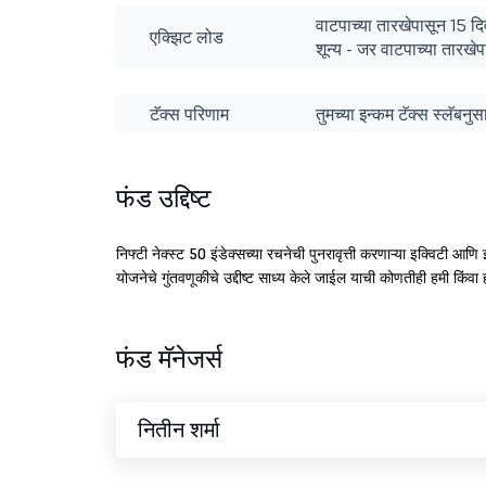
वाटपाच्या तारखेपासून 15 दिवस
एक्झिट लोड
शून्य - जर वाटपाच्या तारखेप
टॅक्स परिणाम
तुमच्या इन्कम टॅक्स स्लॅबन
फंड उद्दिष्ट
निफ्टी नेक्स्ट 50 इंडेक्सच्या रचनेची पुनरावृत्ती करणाऱ्या इक्विटी आणि इ
योजनेचे गुंतवणूकीचे उद्दीष्ट साध्य केले जाईल याची कोणतीही हमी किंवा ह
फंड मॅनेजर्स
नितीन शर्मा