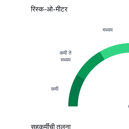
रिस्क-ओ-मीटर
मध्यम
कमी ते
मध्यम
कमी
सहकर्मींची तुलना