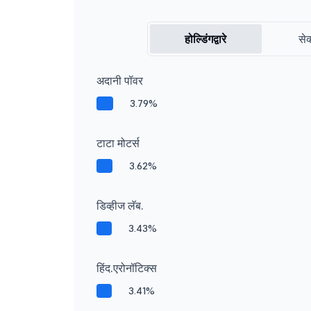
होल्डिंगद्वारे
सेक
अदानी पॉवर
3.79%
टाटा मोटर्स
3.62%
डिव्हीज लॅब.
3.43%
हिंद.एरोनॉटिक्स
3.41%