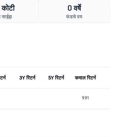
 कोटी
0 वर्षे
ड साईझ
फंडचे वय
टर्न
3Y रिटर्न
5Y रिटर्न
कमाल रिटर्न
9.91