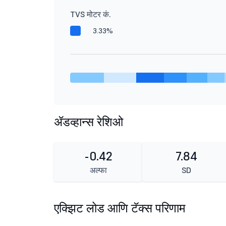
TVS मोटर कं.
3.33%
ॲडव्हान्स रेशिओ
-0.42
7.84
अल्फा
SD
एक्झिट लोड आणि टॅक्स परिणाम