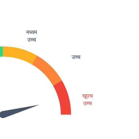
मध्यम
उच्च
उच्च
खूपच
उच्च