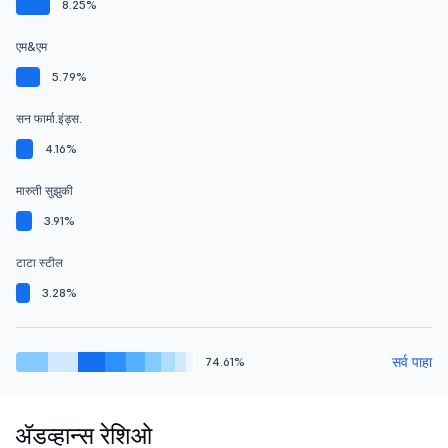
8.25%
एम&एम
5.79%
सन फार्मा.इंड्स.
4.16%
मारुती सुझुकी
3.91%
टाटा स्टील
3.28%
सर्व पाहा
74.61%
ॲडव्हान्स रेशिओ