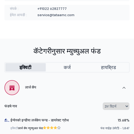
संपर्क :
+91022 62827777
ईमेल आयडी :
service@tataamc.com
कॅटेगरीनुसार म्युच्युअल फंड
इक्विटी
कर्ज
हायब्रिड
लार्ज कॅप
फंडचे नाव
ईन्वेस्को इन्डीया लर्जकेप फन्ड - डायरेक्ट ग्रोथ
15.68%
इक्विटी
लार्ज कॅप म्युच्युअल फंड
फंड साईझ (कोटी) - 1,847