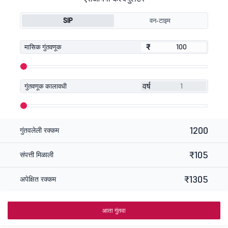
SIP
वन-टाइम
₹
₹
मासिक गुंतवणूक
वर्ष
गुंतवणूक कालावधी
1200
गुंतवलेली रक्कम
₹105
संपत्ती मिळाली
₹1305
अपेक्षित रक्कम
आता गुंतवा