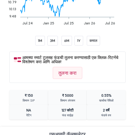
10.79
10.13
9.48
Jul 24
Jan 25
Jul 25
Jan 26
Jul 26
1M
3M
6M
1Y
कमाल
आमच्या स्मार्ट टूलसह फंडची तुलना करण्यासाठी एक क्लिक-रिटर्नचे
विश्लेषण करा आणि अधिक!
तुलना करा
₹ 150
₹ 5000
0.55%
किमान SIP
किमान लंपसम
खर्चाचा रेशिओ
NA
127 कोटी
2 वर्षे
रेटिंग
फंड साईझ
फंडचे वय
एसआयपी कॅल्क्युलेटर