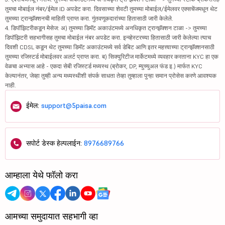
तुमचा मोबाईल नंबर/ईमेल ID अपडेट करा. दिवसाच्या शेवटी तुमच्या मोबाईल/ईमेलवर एक्सचेंजमधून थेट
तुमच्या ट्रान्झॅक्शनची माहिती प्राप्त करा. गुंतवणूकदारांच्या हितासाठी जारी केलेले.
4. डिपॉझिटरीकडून मेसेज: अ) तुमच्या डिमॅट अकाउंटमध्ये अनधिकृत ट्रान्झॅक्शन टाळा -> तुमच्या
डिपॉझिटरी सहभागीसह तुमचा मोबाईल नंबर अपडेट करा. इन्व्हेस्टरच्या हितासाठी जारी केलेल्या त्याच
दिवशी CDSL कडून थेट तुमच्या डिमॅट अकाउंटमध्ये सर्व डेबिट आणि इतर महत्त्वाच्या ट्रान्झॅक्शनसाठी
तुमच्या रजिस्टर्ड मोबाईलवर अलर्ट प्राप्त करा. ब) सिक्युरिटीज मार्केटमध्ये व्यवहार करताना KYC हा एक
वेळचा अभ्यास आहे - एकदा सेबी रजिस्टर्ड मध्यस्थ (ब्रोकर, DP, म्युच्युअल फंड इ.) मार्फत KYC
केल्यानंतर, जेव्हा तुम्ही अन्य मध्यस्थीशी संपर्क साधता तेव्हा तुम्हाला पुन्हा समान प्रोसेस करणे आवश्यक
नाही.
ईमेल:
support@5paisa.com
सपोर्ट डेस्क हेल्पलाईन:
8976689766
आम्हाला येथे फॉलो करा
आमच्या समुदायात सहभागी व्हा