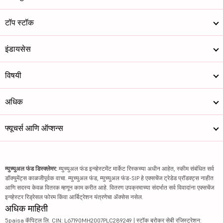
टॉप स्टॉक
इंडायसेस
विषयी
अधिक
फ्यूचर्स आणि ऑप्शन्स
म्युच्युअल फंड डिस्क्लेमर:
म्युच्युअल फंड इन्व्हेस्टमेंट मार्केट रिस्कच्या अधीन आहेत, स्कीम संबंधित सर्व
डॉक्युमेंट्स काळजीपूर्वक वाचा. म्युच्युअल फंड, म्युच्युअल फंड-SIP हे एक्सचेंज ट्रेडेड प्रॉडक्ट्स नाहीत
आणि सदस्य केवळ वितरक म्हणून काम करीत आहे. वितरण उपक्रमाच्या संदर्भात सर्व विवादांना एक्सचेंज
इन्व्हेस्टर रिड्रेसल फोरम किंवा आर्बिट्रेशन यंत्रणेचा ॲक्सेस नसेल.
अधिक माहिती
5paisa कॅपिटल लि. CIN: L67190MH2007PLC289249 | स्टॉक ब्रोकर सेबी रजिस्ट्रेशन: