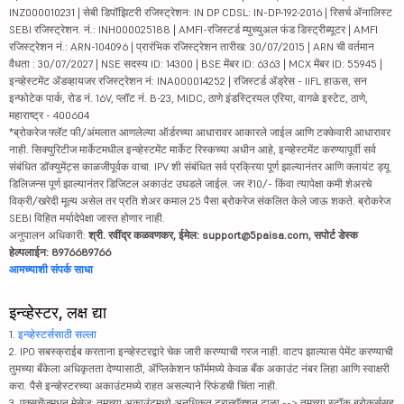
INZ000010231 | सेबी डिपॉझिटरी रजिस्ट्रेशन: IN DP CDSL: IN-DP-192-2016 | रिसर्च ॲनालिस्ट
SEBI रजिस्ट्रेशन. नं.: INH000025188 | AMFI-रजिस्टर्ड म्युच्युअल फंड डिस्ट्रीब्यूटर | AMFI
रजिस्ट्रेशन नं.: ARN-104096 | प्रारंभिक रजिस्ट्रेशन तारीख: 30/07/2015 | ARN ची वर्तमान
वैधता : 30/07/2027 | NSE सदस्य ID: 14300 | BSE मेंबर ID: 6363 | MCX मेंबर ID: 55945 |
इन्व्हेस्टमेंट ॲडव्हायजर रजिस्ट्रेशन नं: INA000014252 | रजिस्टर्ड ॲड्रेस - IIFL हाऊस, सन
इन्फोटेक पार्क, रोड नं. 16V, प्लॉट नं. B-23, MIDC, ठाणे इंडस्ट्रियल एरिया, वागळे इस्टेट, ठाणे,
महाराष्ट्र - 400604
*ब्रोकरेज फ्लॅट फी/अंमलात आणलेल्या ऑर्डरच्या आधारावर आकारले जाईल आणि टक्केवारी आधारावर
नाही. सिक्युरिटीज मार्केटमधील इन्व्हेस्टमेंट मार्केट रिस्कच्या अधीन आहे, इन्व्हेस्टमेंट करण्यापूर्वी सर्व
संबंधित डॉक्युमेंट्स काळजीपूर्वक वाचा. IPV शी संबंधित सर्व प्रक्रिया पूर्ण झाल्यानंतर आणि क्लायंट ड्यू
डिलिजन्स पूर्ण झाल्यानंतर डिजिटल अकाउंट उघडले जाईल. जर ₹10/- किंवा त्यापेक्षा कमी शेअरचे
विक्री/खरेदी मूल्य असेल तर प्रति शेअर कमाल 25 पैसा ब्रोकरेज संकलित केले जाऊ शकते. ब्रोकरेज
SEBI विहित मर्यादेपेक्षा जास्त होणार नाही.
अनुपालन अधिकारी:
श्री. रवींद्र कळवणकर, ईमेल: support@5paisa.com, सपोर्ट डेस्क
हेल्पलाईन: 8976689766
आमच्याशी संपर्क साधा
इन्व्हेस्टर, लक्ष द्या
1.
इन्व्हेस्टर्ससाठी सल्ला
2. IPO सबस्क्राईब करताना इन्व्हेस्टरद्वारे चेक जारी करण्याची गरज नाही. वाटप झाल्यास पेमेंट करण्याची
तुमच्या बँकेला अधिकृतता देण्यासाठी, ॲप्लिकेशन फॉर्ममध्ये केवळ बँक अकाउंट नंबर लिहा आणि स्वाक्षरी
करा. पैसे इन्व्हेस्टरच्या अकाउंटमध्ये राहत असल्याने रिफंडची चिंता नाही.
3. एक्सचेंजमधून मेसेज: तुमच्या अकाउंटमध्ये अनधिकृत ट्रान्झॅक्शन टाळा --> तुमच्या स्टॉक ब्रोकर्ससह