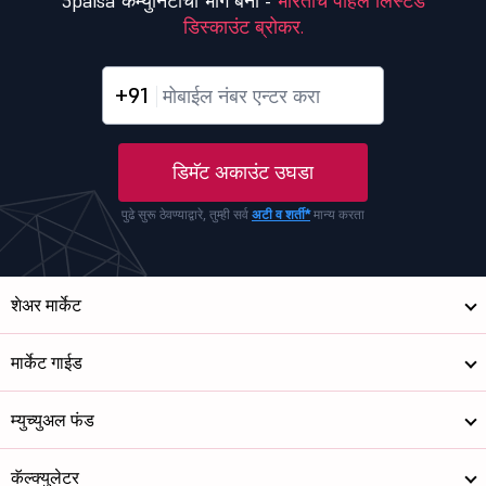
5paisa कम्युनिटीचा भाग बना -
भारताचे पहिले लिस्टेड
डिस्काउंट ब्रोकर.
+91
डिमॅट अकाउंट उघडा
पुढे सुरू ठेवण्याद्वारे, तुम्ही सर्व
अटी व शर्ती*
मान्य करता
शेअर मार्केट
मार्केट गाईड
म्युच्युअल फंड
कॅल्क्युलेटर