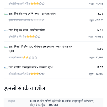
इक्विटी
सेक्टरल/थिमॅटिक
एयूएम - ₹1,455
टाटा रिसोर्सेस एन्ड एनर्जि फन्ड - डायरेक्ट ग्रोथ
18.26
इक्विटी
सेक्टरल/थिमॅटिक
एयूएम - ₹1,361
टाटा मिड् केप फन्ड - डायरेक्ट ग्रोथ
17.62
इक्विटी
मिड कॅप फंड
एयूएम - ₹5,868
टाटा निफ्टी मिडकैप 150 मोमेन्टम 50 इन्डेक्स फन्ड - डीआइआर
17.60
ग्रोथ
अन्य
इंडेक्स फंड
एयूएम - ₹1,202
टाटा इन्डीया कन्स्युमर फन्ड - डायरेक्ट ग्रोथ
17.05
इक्विटी
सेक्टरल/थिमॅटिक
एयूएम - ₹2,703
एएमसी संपर्क तपशील
ॲड्रेस :
1903, B-विंग, परिणी क्रेसेन्झो, G-ब्लॉक, बांद्रा कुर्ला कॉम्प्लेक्स,
बांद्रा ईस्ट मुंबई - 400051