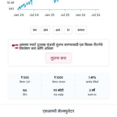
10.68
9.97
Jan 24
Jul 24
Jan 25
Jul 25
Jan 26
Jul 26
1M
3M
6M
1Y
कमाल
आमच्या स्मार्ट टूलसह फंडची तुलना करण्यासाठी एक क्लिक-रिटर्नचे
विश्लेषण करा आणि अधिक!
तुलना करा
₹ 500
₹ 1000
1.49%
किमान SIP
किमान लंपसम
खर्चाचा रेशिओ
NA
90 कोटी
2 वर्षे
रेटिंग
फंड साईझ
फंडचे वय
एसआयपी कॅल्क्युलेटर