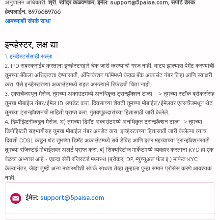
अनुपालन अधिकारी:
श्री. रवींद्र कळवणकर, ईमेल: support@5paisa.com, सपोर्ट डेस्क
हेल्पलाईन: 8976689766
आमच्याशी संपर्क साधा
इन्व्हेस्टर, लक्ष द्या
1.
इन्व्हेस्टर्ससाठी सल्ला
2. IPO सबस्क्राईब करताना इन्व्हेस्टरद्वारे चेक जारी करण्याची गरज नाही. वाटप झाल्यास पेमेंट करण्याची
तुमच्या बँकेला अधिकृतता देण्यासाठी, ॲप्लिकेशन फॉर्ममध्ये केवळ बँक अकाउंट नंबर लिहा आणि स्वाक्षरी
करा. पैसे इन्व्हेस्टरच्या अकाउंटमध्ये राहत असल्याने रिफंडची चिंता नाही.
3. एक्सचेंजमधून मेसेज: तुमच्या अकाउंटमध्ये अनधिकृत ट्रान्झॅक्शन टाळा --> तुमच्या स्टॉक ब्रोकर्ससह
तुमचा मोबाईल नंबर/ईमेल ID अपडेट करा. दिवसाच्या शेवटी तुमच्या मोबाईल/ईमेलवर एक्सचेंजमधून थेट
तुमच्या ट्रान्झॅक्शनची माहिती प्राप्त करा. गुंतवणूकदारांच्या हितासाठी जारी केलेले.
4. डिपॉझिटरीकडून मेसेज: अ) तुमच्या डिमॅट अकाउंटमध्ये अनधिकृत ट्रान्झॅक्शन टाळा -> तुमच्या
डिपॉझिटरी सहभागीसह तुमचा मोबाईल नंबर अपडेट करा. इन्व्हेस्टरच्या हितासाठी जारी केलेल्या त्याच
दिवशी CDSL कडून थेट तुमच्या डिमॅट अकाउंटमध्ये सर्व डेबिट आणि इतर महत्त्वाच्या ट्रान्झॅक्शनसाठी
तुमच्या रजिस्टर्ड मोबाईलवर अलर्ट प्राप्त करा. ब) सिक्युरिटीज मार्केटमध्ये व्यवहार करताना KYC हा एक
वेळचा अभ्यास आहे - एकदा सेबी रजिस्टर्ड मध्यस्थ (ब्रोकर, DP, म्युच्युअल फंड इ.) मार्फत KYC
केल्यानंतर, जेव्हा तुम्ही अन्य मध्यस्थीशी संपर्क साधता तेव्हा तुम्हाला पुन्हा समान प्रोसेस करणे आवश्यक
नाही.
ईमेल:
support@5paisa.com