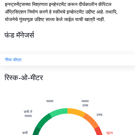
इन्स्ट्रुमेंट्सच्या मिश्रणात इन्व्हेस्टमेंट करून दीर्घकालीन कॅपिटल
ॲप्रिसिएशन निर्माण करणे हे स्कीमचे इन्व्हेस्टमेंट उद्दीष्ट आहे. तथापि,
योजनेचे गुंतवणूक उद्दिष्ट साध्य केले जाईल याची खात्री नाही.
फंड मॅनेजर्स
गौरव चोप्रा
रिस्क-ओ-मीटर
मध्यम
मध्यम
उच्च
कमी ते
उच्च
मध्यम
कमी
खूपच