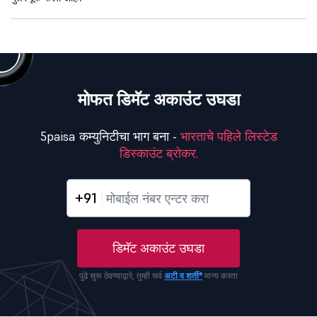
मोफत डिमॅट अकाउंट उघडा
5paisa कम्युनिटीचा भाग बना -
भारताचे पहिले लिस्टेड
डिस्काउंट ब्रोकर.
+91
डिमॅट अकाउंट उघडा
पुढे सुरू ठेवण्याद्वारे, तुम्ही सर्व
अटी व शर्ती*
मान्य करता