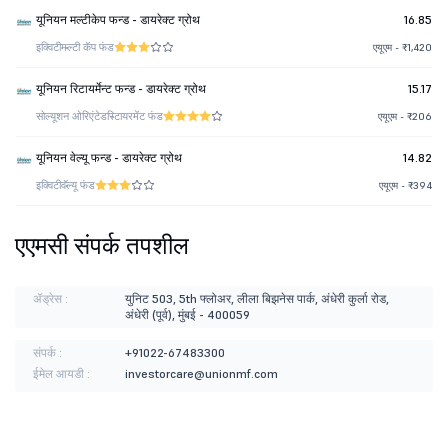
यूनियन मल्टीकेप फन्ड - डायरेक्ट ग्रोथ
16.85
इक्विटी
मल्टी कॅप फंड
एयूएम - ₹1,420
यूनियन रिटायर्मेन्ट फन्ड - डायरेक्ट ग्रोथ
15.17
सोल्यूशन ओरिएंटेड
रिटायरमेंट फंड
एयूएम - ₹206
यूनियन वेल्यू फन्ड - डायरेक्ट ग्रोथ
14.82
इक्विटी
वॅल्यू फंड
एयूएम - ₹394
एएमसी संपर्क तपशील
ॲड्रेस :
युनिट 503, 5th फ्लोअर, लीला बिझनेस पार्क, अंधेरी कुर्ला रोड,
अंधेरी (पूर्व), मुंबई - 400059
संपर्क :
+91022-67483300
ईमेल आयडी :
investorcare@unionmf.com