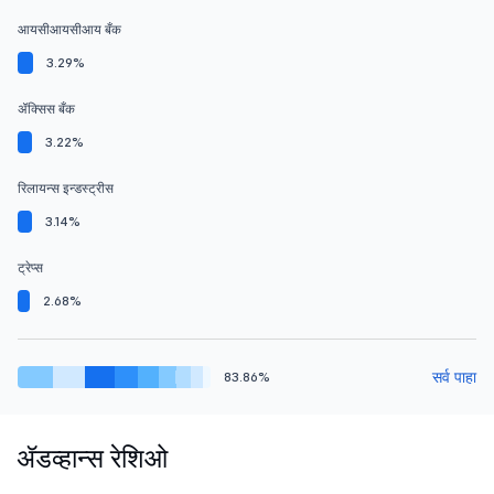
आयसीआयसीआय बँक
3.29%
ॲक्सिस बँक
3.22%
रिलायन्स इन्डस्ट्रीस
3.14%
ट्रेप्स
2.68%
सर्व पाहा
83.86%
ॲडव्हान्स रेशिओ