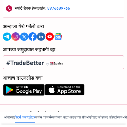
सपोर्ट डेस्क हेल्पलाईन:
8976689766
आम्हाला येथे फॉलो करा
आमच्या समुदायात सहभागी व्हा
आत्ताच डाउनलोड करा
©2026, 5paisa कॅपिटल लि. सर्व हक्क राखीव.
ओव्हरव्ह्यू
रिटर्न कॅल्क्युलेटर
स्कीम परफॉर्मन्स
योजना वाटप
ॲडव्हान्स रेशिओ
एक्झिट लोड
फंड उद्दिष्ट
रिस्क-ओ
आम्ही ISO 27001:2022 प्रमाणित आहोत.