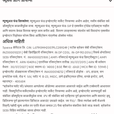
फ्यूचर्स आणि ऑप्शन्स
म्युच्युअल फंड डिस्क्लेमर:
म्युच्युअल फंड इन्व्हेस्टमेंट मार्केट रिस्कच्या अधीन आहेत, स्कीम संबंधित सर्व
डॉक्युमेंट्स काळजीपूर्वक वाचा. म्युच्युअल फंड, म्युच्युअल फंड-SIP हे एक्सचेंज ट्रेडेड प्रॉडक्ट्स नाहीत
आणि सदस्य केवळ वितरक म्हणून काम करीत आहे. वितरण उपक्रमाच्या संदर्भात सर्व विवादांना एक्सचेंज
इन्व्हेस्टर रिड्रेसल फोरम किंवा आर्बिट्रेशन यंत्रणेचा ॲक्सेस नसेल.
अधिक माहिती
5paisa कॅपिटल लि. CIN: L67190MH2007PLC289249 | स्टॉक ब्रोकर सेबी रजिस्ट्रेशन:
INZ000010231 | सेबी डिपॉझिटरी रजिस्ट्रेशन: IN DP CDSL: IN-DP-192-2016 | रिसर्च ॲनालिस्ट
SEBI रजिस्ट्रेशन. नं.: INH000025188 | AMFI-रजिस्टर्ड म्युच्युअल फंड डिस्ट्रीब्यूटर | AMFI
रजिस्ट्रेशन नं.: ARN-104096 | प्रारंभिक रजिस्ट्रेशन तारीख: 30/07/2015 | ARN ची वर्तमान
वैधता : 30/07/2027 | NSE सदस्य ID: 14300 | BSE मेंबर ID: 6363 | MCX मेंबर ID: 55945 |
इन्व्हेस्टमेंट ॲडव्हायजर रजिस्ट्रेशन नं: INA000014252 | रजिस्टर्ड ॲड्रेस - IIFL हाऊस, सन
इन्फोटेक पार्क, रोड नं. 16V, प्लॉट नं. B-23, MIDC, ठाणे इंडस्ट्रियल एरिया, वागळे इस्टेट, ठाणे,
महाराष्ट्र - 400604
*ब्रोकरेज फ्लॅट फी/अंमलात आणलेल्या ऑर्डरच्या आधारावर आकारले जाईल आणि टक्केवारी आधारावर
नाही. सिक्युरिटीज मार्केटमधील इन्व्हेस्टमेंट मार्केट रिस्कच्या अधीन आहे, इन्व्हेस्टमेंट करण्यापूर्वी सर्व
संबंधित डॉक्युमेंट्स काळजीपूर्वक वाचा. IPV शी संबंधित सर्व प्रक्रिया पूर्ण झाल्यानंतर आणि क्लायंट ड्यू
डिलिजन्स पूर्ण झाल्यानंतर डिजिटल अकाउंट उघडले जाईल. जर ₹10/- किंवा त्यापेक्षा कमी शेअरचे
विक्री/खरेदी मूल्य असेल तर प्रति शेअर कमाल 25 पैसा ब्रोकरेज संकलित केले जाऊ शकते. ब्रोकरेज
SEBI विहित मर्यादेपेक्षा जास्त होणार नाही.