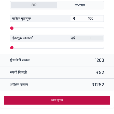
SIP
वन-टाइम
₹
₹
मासिक गुंतवणूक
वर्ष
गुंतवणूक कालावधी
1200
गुंतवलेली रक्कम
₹52
संपत्ती मिळाली
₹1252
अपेक्षित रक्कम
आता गुंतवा