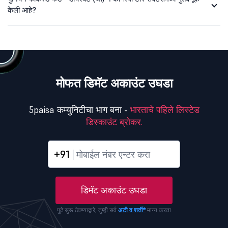
केली आहे?
मोफत डिमॅट अकाउंट उघडा
5paisa कम्युनिटीचा भाग बना -
भारताचे पहिले लिस्टेड
डिस्काउंट ब्रोकर.
+91
डिमॅट अकाउंट उघडा
पुढे सुरू ठेवण्याद्वारे, तुम्ही सर्व
अटी व शर्ती*
मान्य करता