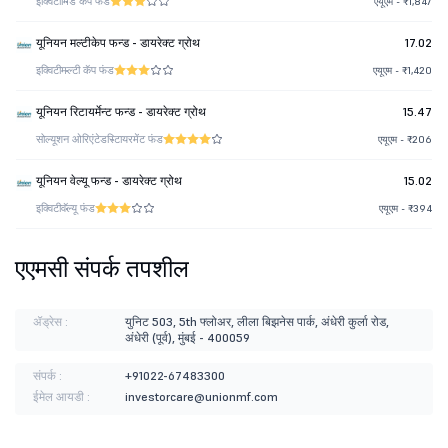
इक्विटी
मिड कॅप फंड
एयूएम - ₹1,847
यूनियन मल्टीकेप फन्ड - डायरेक्ट ग्रोथ
17.02
इक्विटी
मल्टी कॅप फंड
एयूएम - ₹1,420
यूनियन रिटायर्मेन्ट फन्ड - डायरेक्ट ग्रोथ
15.47
सोल्यूशन ओरिएंटेड
रिटायरमेंट फंड
एयूएम - ₹206
यूनियन वेल्यू फन्ड - डायरेक्ट ग्रोथ
15.02
इक्विटी
वॅल्यू फंड
एयूएम - ₹394
एएमसी संपर्क तपशील
ॲड्रेस :
युनिट 503, 5th फ्लोअर, लीला बिझनेस पार्क, अंधेरी कुर्ला रोड,
अंधेरी (पूर्व), मुंबई - 400059
संपर्क :
+91022-67483300
ईमेल आयडी :
investorcare@unionmf.com