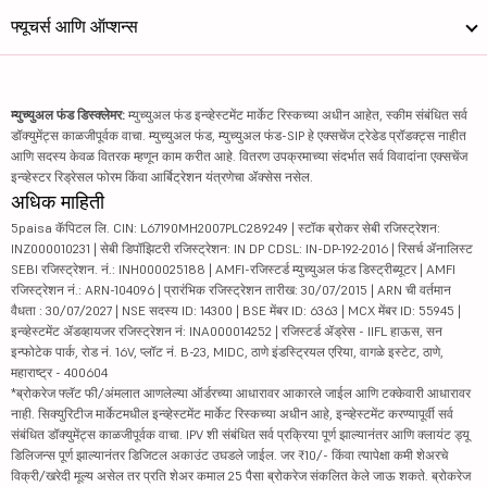
फ्यूचर्स आणि ऑप्शन्स
म्युच्युअल फंड डिस्क्लेमर:
म्युच्युअल फंड इन्व्हेस्टमेंट मार्केट रिस्कच्या अधीन आहेत, स्कीम संबंधित सर्व
डॉक्युमेंट्स काळजीपूर्वक वाचा. म्युच्युअल फंड, म्युच्युअल फंड-SIP हे एक्सचेंज ट्रेडेड प्रॉडक्ट्स नाहीत
आणि सदस्य केवळ वितरक म्हणून काम करीत आहे. वितरण उपक्रमाच्या संदर्भात सर्व विवादांना एक्सचेंज
इन्व्हेस्टर रिड्रेसल फोरम किंवा आर्बिट्रेशन यंत्रणेचा ॲक्सेस नसेल.
अधिक माहिती
5paisa कॅपिटल लि. CIN: L67190MH2007PLC289249 | स्टॉक ब्रोकर सेबी रजिस्ट्रेशन:
INZ000010231 | सेबी डिपॉझिटरी रजिस्ट्रेशन: IN DP CDSL: IN-DP-192-2016 | रिसर्च ॲनालिस्ट
SEBI रजिस्ट्रेशन. नं.: INH000025188 | AMFI-रजिस्टर्ड म्युच्युअल फंड डिस्ट्रीब्यूटर | AMFI
रजिस्ट्रेशन नं.: ARN-104096 | प्रारंभिक रजिस्ट्रेशन तारीख: 30/07/2015 | ARN ची वर्तमान
वैधता : 30/07/2027 | NSE सदस्य ID: 14300 | BSE मेंबर ID: 6363 | MCX मेंबर ID: 55945 |
इन्व्हेस्टमेंट ॲडव्हायजर रजिस्ट्रेशन नं: INA000014252 | रजिस्टर्ड ॲड्रेस - IIFL हाऊस, सन
इन्फोटेक पार्क, रोड नं. 16V, प्लॉट नं. B-23, MIDC, ठाणे इंडस्ट्रियल एरिया, वागळे इस्टेट, ठाणे,
महाराष्ट्र - 400604
*ब्रोकरेज फ्लॅट फी/अंमलात आणलेल्या ऑर्डरच्या आधारावर आकारले जाईल आणि टक्केवारी आधारावर
नाही. सिक्युरिटीज मार्केटमधील इन्व्हेस्टमेंट मार्केट रिस्कच्या अधीन आहे, इन्व्हेस्टमेंट करण्यापूर्वी सर्व
संबंधित डॉक्युमेंट्स काळजीपूर्वक वाचा. IPV शी संबंधित सर्व प्रक्रिया पूर्ण झाल्यानंतर आणि क्लायंट ड्यू
डिलिजन्स पूर्ण झाल्यानंतर डिजिटल अकाउंट उघडले जाईल. जर ₹10/- किंवा त्यापेक्षा कमी शेअरचे
विक्री/खरेदी मूल्य असेल तर प्रति शेअर कमाल 25 पैसा ब्रोकरेज संकलित केले जाऊ शकते. ब्रोकरेज