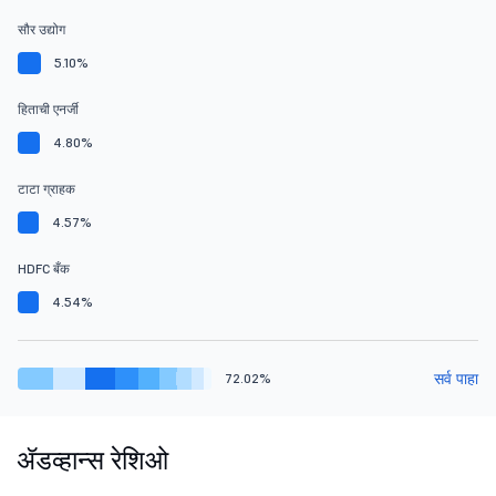
सौर उद्योग
5.10%
हिताची एनर्जी
4.80%
टाटा ग्राहक
4.57%
HDFC बँक
4.54%
सर्व पाहा
72.02%
ॲडव्हान्स रेशिओ