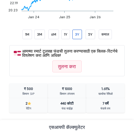
22.19
20.23
Jan 24
Jan 25
Jan 26
1M
3M
6M
1Y
3Y
5Y
कमाल
आमच्या स्मार्ट टूलसह फंडची तुलना करण्यासाठी एक क्लिक-रिटर्नचे
विश्लेषण करा आणि अधिक!
तुलना करा
₹ 500
₹ 1000
1.61%
किमान SIP
किमान लंपसम
खर्चाचा रेशिओ
2
440 कोटी
7 वर्षे
रेटिंग
फंड साईझ
फंडचे वय
एसआयपी कॅल्क्युलेटर