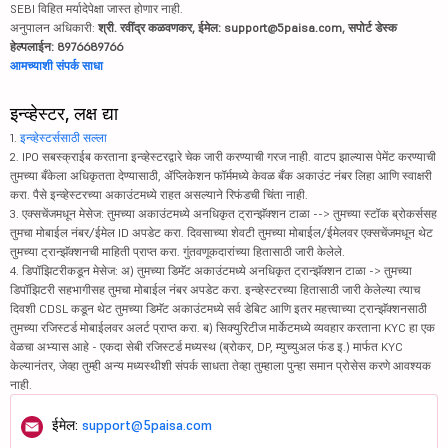
SEBI विहित मर्यादेपेक्षा जास्त होणार नाही.
अनुपालन अधिकारी:
श्री. रवींद्र कळवणकर, ईमेल: support@5paisa.com, सपोर्ट डेस्क
हेल्पलाईन: 8976689766
आमच्याशी संपर्क साधा
इन्व्हेस्टर, लक्ष द्या
1.
इन्व्हेस्टर्ससाठी सल्ला
2. IPO सबस्क्राईब करताना इन्व्हेस्टरद्वारे चेक जारी करण्याची गरज नाही. वाटप झाल्यास पेमेंट करण्याची
तुमच्या बँकेला अधिकृतता देण्यासाठी, ॲप्लिकेशन फॉर्ममध्ये केवळ बँक अकाउंट नंबर लिहा आणि स्वाक्षरी
करा. पैसे इन्व्हेस्टरच्या अकाउंटमध्ये राहत असल्याने रिफंडची चिंता नाही.
3. एक्सचेंजमधून मेसेज: तुमच्या अकाउंटमध्ये अनधिकृत ट्रान्झॅक्शन टाळा --> तुमच्या स्टॉक ब्रोकर्ससह
तुमचा मोबाईल नंबर/ईमेल ID अपडेट करा. दिवसाच्या शेवटी तुमच्या मोबाईल/ईमेलवर एक्सचेंजमधून थेट
तुमच्या ट्रान्झॅक्शनची माहिती प्राप्त करा. गुंतवणूकदारांच्या हितासाठी जारी केलेले.
4. डिपॉझिटरीकडून मेसेज: अ) तुमच्या डिमॅट अकाउंटमध्ये अनधिकृत ट्रान्झॅक्शन टाळा -> तुमच्या
डिपॉझिटरी सहभागीसह तुमचा मोबाईल नंबर अपडेट करा. इन्व्हेस्टरच्या हितासाठी जारी केलेल्या त्याच
दिवशी CDSL कडून थेट तुमच्या डिमॅट अकाउंटमध्ये सर्व डेबिट आणि इतर महत्त्वाच्या ट्रान्झॅक्शनसाठी
तुमच्या रजिस्टर्ड मोबाईलवर अलर्ट प्राप्त करा. ब) सिक्युरिटीज मार्केटमध्ये व्यवहार करताना KYC हा एक
वेळचा अभ्यास आहे - एकदा सेबी रजिस्टर्ड मध्यस्थ (ब्रोकर, DP, म्युच्युअल फंड इ.) मार्फत KYC
केल्यानंतर, जेव्हा तुम्ही अन्य मध्यस्थीशी संपर्क साधता तेव्हा तुम्हाला पुन्हा समान प्रोसेस करणे आवश्यक
नाही.
ईमेल:
support@5paisa.com