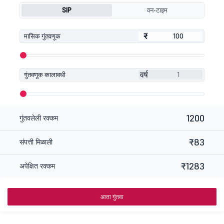
SIP
वन-टाइम
₹
₹
मासिक गुंतवणूक
वर्ष
गुंतवणूक कालावधी
1200
गुंतवलेली रक्कम
₹83
संपत्ती मिळाली
₹1283
अपेक्षित रक्कम
आता गुंतवा