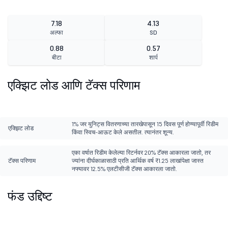
7.18
4.13
अल्फा
SD
0.88
0.57
बीटा
शार्प
एक्झिट लोड आणि टॅक्स परिणाम
1% जर युनिट्स वितरणाच्या तारखेपासून 15 दिवस पूर्ण होण्यापूर्वी रिडीम
एक्झिट लोड
किंवा स्विच-आऊट केले असतील. त्यानंतर शून्य.
एका वर्षात रिडीम केलेल्या रिटर्नवर 20% टॅक्स आकारला जातो, तर
टॅक्स परिणाम
ज्यांना दीर्घकाळासाठी प्रति आर्थिक वर्ष ₹1.25 लाखांपेक्षा जास्त
नफ्यावर 12.5% एलटीसीजी टॅक्स आकारला जातो.
फंड उद्दिष्ट