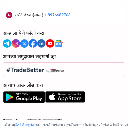
सपोर्ट डेस्क हेल्पलाईन:
8976689766
आम्हाला येथे फॉलो करा
आमच्या समुदायात सहभागी व्हा
आत्ताच डाउनलोड करा
©2026, 5paisa कॅपिटल लि. सर्व हक्क राखीव.
ओव्हरव्ह्यू
रिटर्न कॅल्क्युलेटर
स्कीम परफॉर्मन्स
योजना वाटप
ॲडव्हान्स रेशिओ
एक्झिट लोड
फंड उद्दिष्ट
रिस्क-ओ
आम्ही ISO 27001:2022 प्रमाणित आहोत.