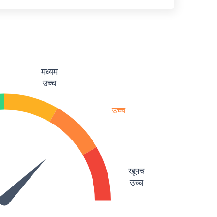
मध्यम
उच्च
उच्च
खूपच
उच्च