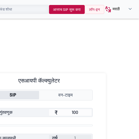
मराठी
आत्ताच SIP सुरू करा
लॉग-इन
एसआयपी कॅल्क्युलेटर
SIP
वन-टाइम
₹
गुंतवणूक
वर्ष
ूक कालावधी