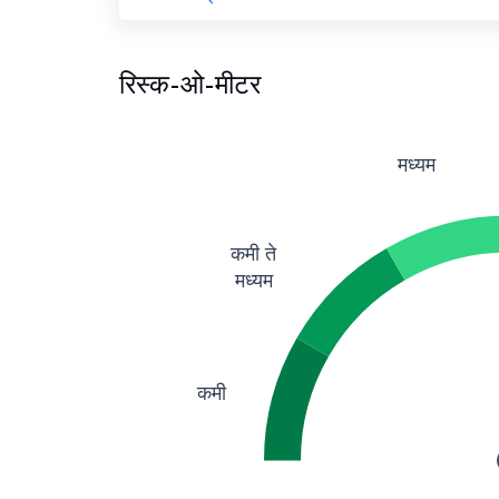
रिस्क-ओ-मीटर
मध्यम
कमी ते
मध्यम
कमी