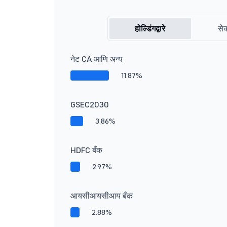
होल्डिंगद्वारे
सेक
नेट CA आणि अन्य
11.87%
GSEC2030
3.86%
HDFC बँक
2.97%
आयसीआयसीआय बँक
2.88%