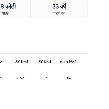
8 कोटी
33 वर्षे
ड साईझ
फंडचे वय
टर्न
3Y रिटर्न
5Y रिटर्न
कमाल रिटर्न
5%
7.76%
7.52%
9.06