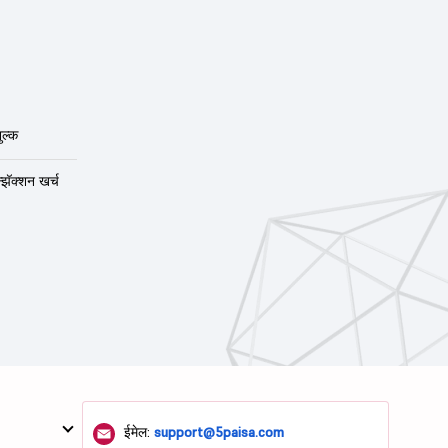
ुल्क
न्झॅक्शन खर्च
ईमेल:
support@5paisa.com