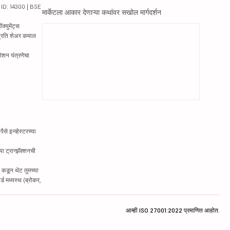
य ID: 14300 | BSE
मार्केटला आकार देणाऱ्या कथांवर सखोल मार्गदर्शन
्युमेंट्स
 प्रति शेअर कमाल
रेशन यंत्रणेचा
े इन्व्हेस्टरच्या
ा ट्रान्झॅक्शनची
 कडून थेट तुमच्या
्ड मध्यस्थ (ब्रोकर,
आम्ही ISO 27001:2022 प्रमाणित आहोत.