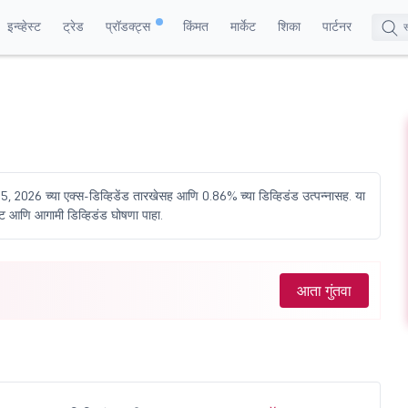
इन्व्हेस्ट
ट्रेड
प्रॉडक्ट्स
किंमत
मार्केट
शिका
पार्टनर
05, 2026 च्या एक्स-डिव्हिडेंड तारखेसह आणि 0.86% च्या डिव्हिडंड उत्पन्नासह. या
ेआऊट आणि आगामी डिव्हिडंड घोषणा पाहा.
आता गुंतवा