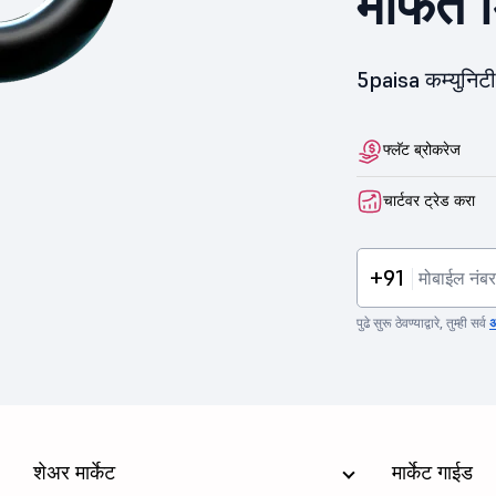
मोफत ड
5paisa कम्युनिट
फ्लॅट ब्रोकरेज
चार्टवर ट्रेड करा
+91
पुढे सुरू ठेवण्याद्वारे, तुम्ही सर्व
अ
शेअर मार्केट
मार्केट गाईड