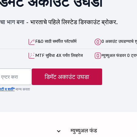
िमॅट अकाउंट उघडा
ीचा भाग बना -
भारताचे पहिले लिस्टेड डिस्काउंट ब्रोकर.
F&O साठी समर्पित प्लॅटफॉर्म
0 अकाउंट उघडण्याचे श
MTF सुविधा 4X पर्यंत लिव्हरेज
म्युच्युअल फंडवर 0 ट्रा
डिमॅट अकाउंट उघडा
टी व शर्ती*
मान्य करता
म्युच्युअल फंड