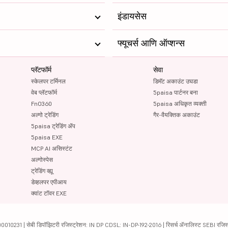
इंडायसेस
फ्यूचर्स आणि ऑप्शन्स
प्लॅटफॉर्म
सेवा
स्केलपर टर्मिनल
डिमॅट अकाउंट उघडा
वेब प्लॅटफॉर्म
5paisa पार्टनर बना
FnO360
5paisa अधिकृत व्यक्ती
अल्गो ट्रेडिंग
गैर-वैयक्तिक अकाउंट
5paisa ट्रेडिंग ॲप
5paisa EXE
MCP AI असिस्टंट
अल्गोस्पेस
ट्रेडिंग व्ह्यू
डेव्हलपर एपीआय
क्वांट टॉवर EXE
231 | सेबी डिपॉझिटरी रजिस्ट्रेशन: IN DP CDSL: IN-DP-192-2016 | रिसर्च ॲनालिस्ट SEBI रजिस्ट्