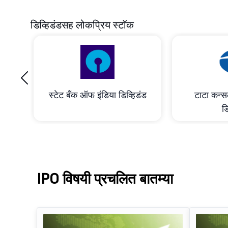
डिव्हिडंडसह लोकप्रिय स्टॉक
‹
ाभांश
स्टेट बँक ऑफ इंडिया डिव्हिडंड
टाटा कन्सल
डि
IPO विषयी प्रचलित बातम्या