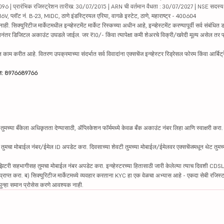
04096 | प्रारंभिक रजिस्ट्रेशन तारीख: 30/07/2015 | ARN ची वर्तमान वैधता : 30/07/2027 | NSE सदस्
6V, प्लॉट नं. B-23, MIDC, ठाणे इंडस्ट्रियल एरिया, वागळे इस्टेट, ठाणे, महाराष्ट्र - 400604
रिटीज मार्केटमधील इन्व्हेस्टमेंट मार्केट रिस्कच्या अधीन आहे, इन्व्हेस्टमेंट करण्यापूर्वी सर्व संबंधित डॉक
 झाल्यानंतर डिजिटल अकाउंट उघडले जाईल. जर ₹10/- किंवा त्यापेक्षा कमी शेअरचे विक्री/खरेदी मूल्य असेल तर
काम करीत आहे. वितरण उपक्रमाच्या संदर्भात सर्व विवादांना एक्सचेंज इन्व्हेस्टर रिड्रेसल फोरम किंवा आर्बिट्
ाईन: 8976689766
तुमच्या बँकेला अधिकृतता देण्यासाठी, ॲप्लिकेशन फॉर्ममध्ये केवळ बँक अकाउंट नंबर लिहा आणि स्वाक्षरी करा. पैस
ह तुमचा मोबाईल नंबर/ईमेल ID अपडेट करा. दिवसाच्या शेवटी तुमच्या मोबाईल/ईमेलवर एक्सचेंजमधून थेट तुमच्य
झिटरी सहभागीसह तुमचा मोबाईल नंबर अपडेट करा. इन्व्हेस्टरच्या हितासाठी जारी केलेल्या त्याच दिवशी CDSL
ट प्राप्त करा. ब) सिक्युरिटीज मार्केटमध्ये व्यवहार करताना KYC हा एक वेळचा अभ्यास आहे - एकदा सेबी रजिस्टर
ला पुन्हा समान प्रोसेस करणे आवश्यक नाही.