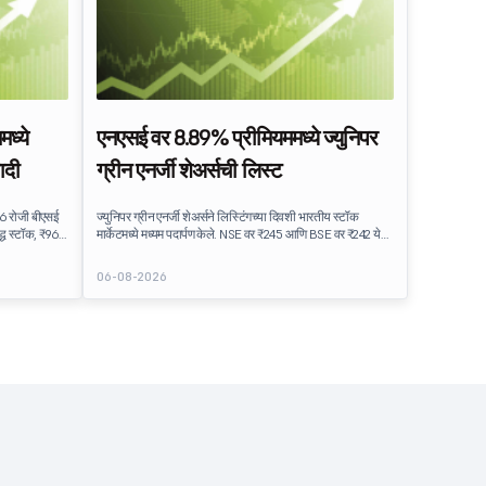
ध्ये
एनएसई वर 8.89% प्रीमियममध्ये ज्युनिपर
ादी
ग्रीन एनर्जी शेअर्सची लिस्ट
26 रोजी बीएसई
ज्युनिपर ग्रीन एनर्जी शेअर्सने लिस्टिंगच्या दिवशी भारतीय स्टॉक
द्ध स्टॉक, ₹96
मार्केटमध्ये मध्यम पदार्पण केले. NSE वर ₹245 आणि BSE वर ₹242 येथे
्य एकूण
सूचीबद्ध स्टॉक, ₹225 च्या IPO इश्यू किंमतीपेक्षा जवळपास 8.89%
कदार भावना
प्रीमियम डिलिव्हर करते. लिस्टिंगने IPO इन्व्हेस्टरना सामान्य लाभ ऑफर
06-08-2026
स्टिंगचा
केले, जे वाजवी सबस्क्राईब केलेल्या पब्लिक इश्यू नंतर स्थिर मार्केट
ोटीचा BSE SME
भावना दर्शविते.