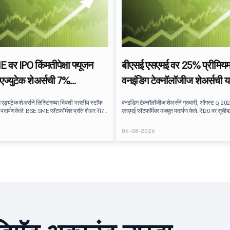
वर IPO किंमतीपेक्षा फ्यूजन
बीएसई एसएमई वर 25% प्रीमियमम
एज्युटेक शेअर्सची 7%
वनइंडिग टेक्नॉलॉजीज शेअर्सची य
ध्ये लिस्ट
 एड्युटेक शेअर्सने लिस्टिंगच्या दिवशी भारतीय स्टॉक
वनइंडिग टेक्नॉलॉजीज शेअर्सने गुरुवारी, ऑगस्ट 6, 20
यम पदार्पण केले. BSE SME प्लॅटफॉर्मवर प्रति शेअर ₹170
एसएमई प्लॅटफॉर्मवर मजबूत पदार्पण केले. ₹120 वर सूचीब
क, त्याच्या IPO इश्यू किंमती ₹159 पेक्षा जवळपास 7%
च्या इश्यू किंमतीपेक्षा 25% प्रीमियम, आयपीओला सामान
हर करते. लिस्टिंगने IPO गुंतवणूकदारांना सामान्य लाभ
सबस्क्रिप्शन प्राप्त झाल्यानंतरही सकारात्मक गुंतवणू
6
06-08-2026
्षण टेक्नॉलॉजी कंपनीबद्दल मोजलेल्या गुंतवणूकदारांच्या
प्रतिबिंबित करते. Oneindig Technologies IPO लि
ित करते.
तपशील 'वनइंडिग टेक्नॉलॉजीज'ने आपला ₹27.65 क
IPO लाँच केला आहे.