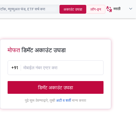
मराठी
अकाउंट उघडा
लॉग-इन
मोफत
डिमॅट अकाउंट उघडा
+91
डिमॅट अकाउंट उघडा
पुढे सुरू ठेवण्याद्वारे, तुम्ही
अटी व शर्ती
मान्य करता