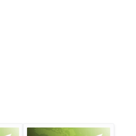
इन्फोसिस लिमिटेड डिव्हिडंड
ऑईल अँड नॅचरल गॅस कॉर्प
डिव्हिडंड