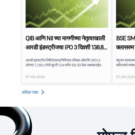
QIB आणि NII च्या मागणीच्या नेतृत्वाखाली
BSE SME 
आरडी इंडस्ट्रीजचा IPO 3 दिवशी 138.83
क्लासरुम 
वेळा सबस्क्राईब करण्यात आला
प्रीमियमम
आरडी इंडस्ट्रीज लिमिटेडचा इनिशियल पब्लिक ऑफरिंग (IPO) 3
फ्यूजन क्लासरुम
ऑगस्ट 7, 2026 रोजी दुपारी 5:24 पर्यंत 138.83 वेळा सबस्क्राईब
मार्केटमध्ये मध्
करण्यात आला. पब्लिक इश्यूला सबस्क्रिप्शनसाठी उपलब्ध
वर सूचीबद्ध स्टॉ
5,62,46,366 शेअर्स सापेक्ष 7,80,88,05,383 शेअर्ससाठी बिड प्राप्त
प्रीमियम डिलिव्
07-08-2026
07-08-202
झाली.
ऑफर केले, जे शिक
भावना प्रतिबिंब
अधिक पाहा