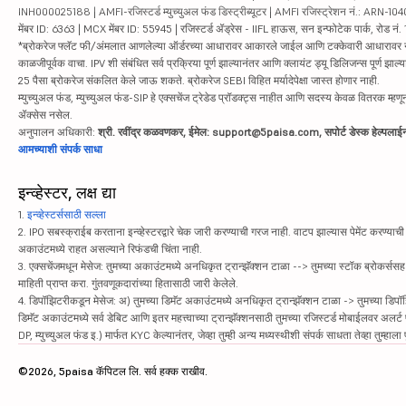
INH000025188 | AMFI-रजिस्टर्ड म्युच्युअल फंड डिस्ट्रीब्यूटर | AMFI रजिस्ट्रेशन नं.: ARN-1
मेंबर ID: 6363 | MCX मेंबर ID: 55945 | रजिस्टर्ड ॲड्रेस - IIFL हाऊस, सन इन्फोटेक पार्क, रोड नं. 1
*ब्रोकरेज फ्लॅट फी/अंमलात आणलेल्या ऑर्डरच्या आधारावर आकारले जाईल आणि टक्केवारी आधारावर नाही. सिक्यु
काळजीपूर्वक वाचा. IPV शी संबंधित सर्व प्रक्रिया पूर्ण झाल्यानंतर आणि क्लायंट ड्यू डिलिजन्स पूर्ण
25 पैसा ब्रोकरेज संकलित केले जाऊ शकते. ब्रोकरेज SEBI विहित मर्यादेपेक्षा जास्त होणार नाही.
म्युच्युअल फंड, म्युच्युअल फंड-SIP हे एक्सचेंज ट्रेडेड प्रॉडक्ट्स नाहीत आणि सदस्य केवळ वितरक म्हणून 
ॲक्सेस नसेल.
अनुपालन अधिकारी:
श्री. रवींद्र कळवणकर, ईमेल: support@5paisa.com, सपोर्ट डेस्क हेल्पल
आमच्याशी संपर्क साधा
इन्व्हेस्टर, लक्ष द्या
1.
इन्व्हेस्टर्ससाठी सल्ला
2. IPO सबस्क्राईब करताना इन्व्हेस्टरद्वारे चेक जारी करण्याची गरज नाही. वाटप झाल्यास पेमेंट करण्याची 
अकाउंटमध्ये राहत असल्याने रिफंडची चिंता नाही.
3. एक्सचेंजमधून मेसेज: तुमच्या अकाउंटमध्ये अनधिकृत ट्रान्झॅक्शन टाळा --> तुमच्या स्टॉक ब्रोकर्सस
माहिती प्राप्त करा. गुंतवणूकदारांच्या हितासाठी जारी केलेले.
4. डिपॉझिटरीकडून मेसेज: अ) तुमच्या डिमॅट अकाउंटमध्ये अनधिकृत ट्रान्झॅक्शन टाळा -> तुमच्या डिपॉ
डिमॅट अकाउंटमध्ये सर्व डेबिट आणि इतर महत्त्वाच्या ट्रान्झॅक्शनसाठी तुमच्या रजिस्टर्ड मोबाईलवर अलर्
DP, म्युच्युअल फंड इ.) मार्फत KYC केल्यानंतर, जेव्हा तुम्ही अन्य मध्यस्थीशी संपर्क साधता तेव्हा तुम्हा
©2026, 5paisa कॅपिटल लि. सर्व हक्क राखीव.