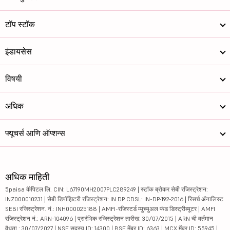
टॉप स्टॉक
इंडायसेस
विषयी
अधिक
फ्यूचर्स आणि ऑप्शन्स
अधिक माहिती
5paisa कॅपिटल लि. CIN: L67190MH2007PLC289249 | स्टॉक ब्रोकर सेबी रजिस्ट्रेशन:
INZ000010231 | सेबी डिपॉझिटरी रजिस्ट्रेशन: IN DP CDSL: IN-DP-192-2016 | रिसर्च ॲनालिस्ट
SEBI रजिस्ट्रेशन. नं.: INH000025188 | AMFI-रजिस्टर्ड म्युच्युअल फंड डिस्ट्रीब्यूटर | AMFI
रजिस्ट्रेशन नं.: ARN-104096 | प्रारंभिक रजिस्ट्रेशन तारीख: 30/07/2015 | ARN ची वर्तमान
वैधता : 30/07/2027 | NSE सदस्य ID: 14300 | BSE मेंबर ID: 6363 | MCX मेंबर ID: 55945 |