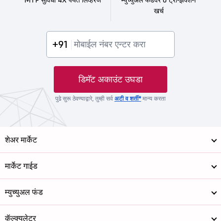
खर्च
+91
डिमॅट अकाउंट उघडा
पुढे सुरू ठेवण्याद्वारे, तुम्ही सर्व
अटी व शर्ती*
मान्य करता
शेअर मार्केट
मार्केट गाईड
म्युच्युअल फंड
कॅल्क्युलेटर