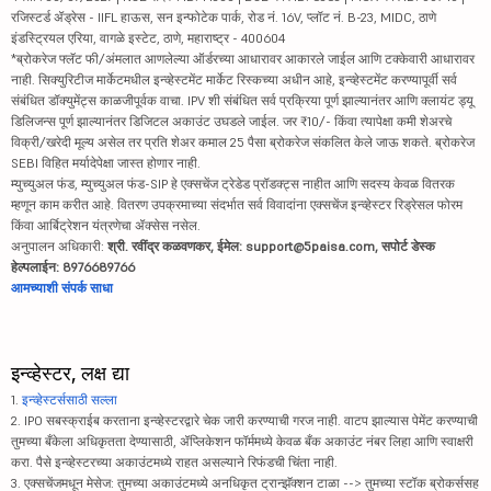
रजिस्टर्ड ॲड्रेस - IIFL हाऊस, सन इन्फोटेक पार्क, रोड नं. 16V, प्लॉट नं. B-23, MIDC, ठाणे
इंडस्ट्रियल एरिया, वागळे इस्टेट, ठाणे, महाराष्ट्र - 400604
*ब्रोकरेज फ्लॅट फी/अंमलात आणलेल्या ऑर्डरच्या आधारावर आकारले जाईल आणि टक्केवारी आधारावर
नाही. सिक्युरिटीज मार्केटमधील इन्व्हेस्टमेंट मार्केट रिस्कच्या अधीन आहे, इन्व्हेस्टमेंट करण्यापूर्वी सर्व
संबंधित डॉक्युमेंट्स काळजीपूर्वक वाचा. IPV शी संबंधित सर्व प्रक्रिया पूर्ण झाल्यानंतर आणि क्लायंट ड्यू
डिलिजन्स पूर्ण झाल्यानंतर डिजिटल अकाउंट उघडले जाईल. जर ₹10/- किंवा त्यापेक्षा कमी शेअरचे
विक्री/खरेदी मूल्य असेल तर प्रति शेअर कमाल 25 पैसा ब्रोकरेज संकलित केले जाऊ शकते. ब्रोकरेज
SEBI विहित मर्यादेपेक्षा जास्त होणार नाही.
म्युच्युअल फंड, म्युच्युअल फंड-SIP हे एक्सचेंज ट्रेडेड प्रॉडक्ट्स नाहीत आणि सदस्य केवळ वितरक
म्हणून काम करीत आहे. वितरण उपक्रमाच्या संदर्भात सर्व विवादांना एक्सचेंज इन्व्हेस्टर रिड्रेसल फोरम
किंवा आर्बिट्रेशन यंत्रणेचा ॲक्सेस नसेल.
अनुपालन अधिकारी:
श्री. रवींद्र कळवणकर, ईमेल: support@5paisa.com, सपोर्ट डेस्क
हेल्पलाईन: 8976689766
आमच्याशी संपर्क साधा
इन्व्हेस्टर, लक्ष द्या
1.
इन्व्हेस्टर्ससाठी सल्ला
2. IPO सबस्क्राईब करताना इन्व्हेस्टरद्वारे चेक जारी करण्याची गरज नाही. वाटप झाल्यास पेमेंट करण्याची
तुमच्या बँकेला अधिकृतता देण्यासाठी, ॲप्लिकेशन फॉर्ममध्ये केवळ बँक अकाउंट नंबर लिहा आणि स्वाक्षरी
करा. पैसे इन्व्हेस्टरच्या अकाउंटमध्ये राहत असल्याने रिफंडची चिंता नाही.
3. एक्सचेंजमधून मेसेज: तुमच्या अकाउंटमध्ये अनधिकृत ट्रान्झॅक्शन टाळा --> तुमच्या स्टॉक ब्रोकर्ससह