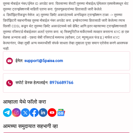
तुमचा मोबाईल नंबर/ईमेल ID अपडेट करा. दिवसाच्या शेवटी तुमच्या मोबाईल/ईमेलवर एक्सचेंजमधून थेट
तुमच्या ट्रान्झॅक्शनची माहिती प्राप्त करा. गुंतवणूकदारांच्या हितासाठी जारी केलेले.
4. डिपॉझिटरीकडून मेसेज: अ) तुमच्या डिमॅट अकाउंटमध्ये अनधिकृत ट्रान्झॅक्शन टाळा -> तुमच्या
डिपॉझिटरी सहभागीसह तुमचा मोबाईल नंबर अपडेट करा. इन्व्हेस्टरच्या हितासाठी जारी केलेल्या त्याच
दिवशी CDSL कडून थेट तुमच्या डिमॅट अकाउंटमध्ये सर्व डेबिट आणि इतर महत्त्वाच्या ट्रान्झॅक्शनसाठी
तुमच्या रजिस्टर्ड मोबाईलवर अलर्ट प्राप्त करा. ब) सिक्युरिटीज मार्केटमध्ये व्यवहार करताना KYC हा एक
वेळचा अभ्यास आहे - एकदा सेबी रजिस्टर्ड मध्यस्थ (ब्रोकर, DP, म्युच्युअल फंड इ.) मार्फत KYC
केल्यानंतर, जेव्हा तुम्ही अन्य मध्यस्थीशी संपर्क साधता तेव्हा तुम्हाला पुन्हा समान प्रोसेस करणे आवश्यक
नाही.
ईमेल:
support@5paisa.com
सपोर्ट डेस्क हेल्पलाईन:
8976689766
आम्हाला येथे फॉलो करा
आमच्या समुदायात सहभागी व्हा