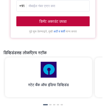
+91
डिमॅट अकाउंट उघडा
पुढे सुरू ठेवण्याद्वारे, तुम्ही
अटी व शर्ती
मान्य करता
डिव्हिडंडसह लोकप्रिय स्टॉक
स्टेट बँक ऑफ इंडिया डिव्हिडंड