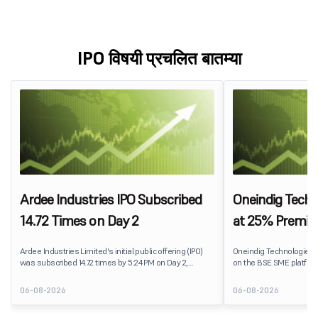
IPO विषयी प्रचलित बातम्या
Ardee Industries IPO Subscribed
Oneindig Techn
14.72 Times on Day 2
at 25% Premi
Ardee Industries Limited's initial public offering (IPO)
Oneindig Technologies 
was subscribed 14.72 times by 5:24 PM on Day 2,
on the BSE SME platform
August 7, 2026. The public issue received bids for
The stock listed at ₹120
82,78,20,099 shares against 5,62,46,366 shares
price of ₹96, reflecting 
06-08-2026
06-08-2026
available for subscription.
despite the IPO receivin
subscription. Oneindig T