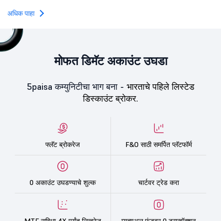
Oneindig Technologies l
SME IPO, comprising an e
अधिक पाहा
shares.
मोफत डिमॅट अकाउंट उघडा
5paisa कम्युनिटीचा भाग बना -
भारताचे पहिले लिस्टेड
डिस्काउंट ब्रोकर.
फ्लॅट ब्रोकरेज
F&O साठी समर्पित प्लॅटफॉर्म
0 अकाउंट उघडण्याचे शुल्क
चार्टवर ट्रेड करा
MTF सुविधा 4X पर्यंत लिव्हरेज
म्युच्युअल फंडवर 0 ट्रान्झॅक्शन