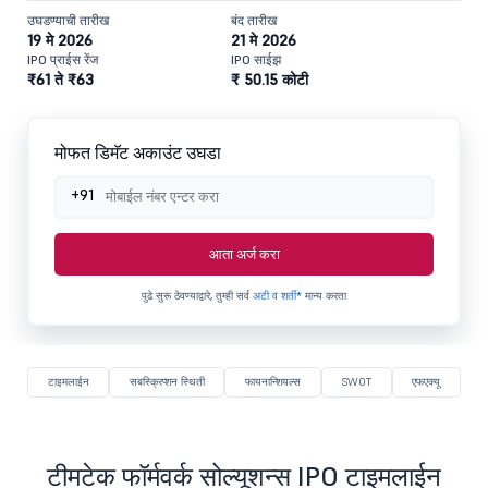
उघडण्याची तारीख
बंद तारीख
19 मे 2026
21 मे 2026
IPO प्राईस रेंज
IPO साईझ
₹61 ते ₹63
₹ 50.15 कोटी
मोफत डिमॅट अकाउंट उघडा
+91
आता अर्ज करा
पुढे सुरू ठेवण्याद्वारे, तुम्ही सर्व
अटी व शर्ती*
मान्य करता
टाइमलाईन
सबस्क्रिप्शन स्थिती
फायनान्शियल्स
SWOT
एफएक्यू
टीमटेक फॉर्मवर्क सोल्यूशन्स IPO टाइमलाईन