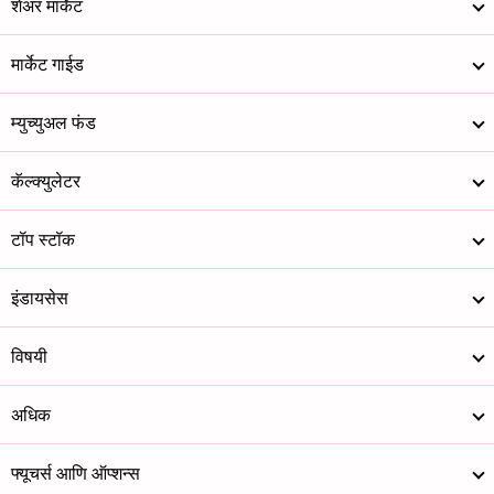
शेअर मार्केट
मार्केट गाईड
म्युच्युअल फंड
कॅल्क्युलेटर
टॉप स्टॉक
इंडायसेस
विषयी
अधिक
फ्यूचर्स आणि ऑप्शन्स