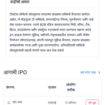
वाढीची क्षमता
टीमटेक फॉर्मवर्क सोल्यूशन्स भारताच्या बांधकाम फॉर्मवर्क विभागात कार्यरत
आहेत, जे मॉड्युलर टी-फॉर्मवर्क, कस्टमाईज्ड पॅनेल्स, नूतनीकरण आणि भाडे
सेवा प्रदान करतात. त्याचे B2B मॉडेल कंत्राटदारांना भिंती, शॉफ्ट, टँक,
ब्रिज, फाऊंडेशन्स आणि सर्क्युलर स्ट्रक्चर्स तयार करण्यास सहाय्य करते.
इन-हाऊस तेलंगणा सुविधा, मशीनरी-नेतृत्वाखालील उत्पादन आणि विशेष
नियोजन सॉफ्टवेअरसह, कंपनी पायाभूत सुविधा विस्तार, वाढत्या बांधकाम
कार्यक्षमतेच्या गरजा आणि पुन्हा वापरण्यायोग्य, अभियांत्रिकी फॉर्मवर्क
सोल्यूशन्सची वाढती मागणी याचा लाभ घेऊ शकते.
आगामी IPO
सर्व IPO पाहा
ओपनिंग
कंपन्या
प्रकार
तारीख
शॅम फोम
एसएमई
11 ऑगस्ट
प्री-बुक