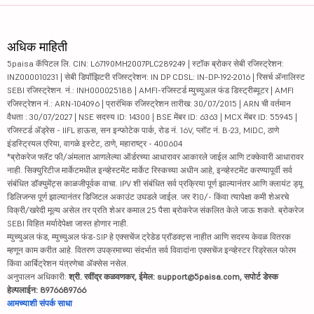
अधिक माहिती
5paisa कॅपिटल लि. CIN: L67190MH2007PLC289249 | स्टॉक ब्रोकर सेबी रजिस्ट्रेशन:
INZ000010231 | सेबी डिपॉझिटरी रजिस्ट्रेशन: IN DP CDSL: IN-DP-192-2016 | रिसर्च ॲनालिस्ट
SEBI रजिस्ट्रेशन. नं.: INH000025188 | AMFI-रजिस्टर्ड म्युच्युअल फंड डिस्ट्रीब्यूटर | AMFI
रजिस्ट्रेशन नं.: ARN-104096 | प्रारंभिक रजिस्ट्रेशन तारीख: 30/07/2015 | ARN ची वर्तमान
वैधता : 30/07/2027 | NSE सदस्य ID: 14300 | BSE मेंबर ID: 6363 | MCX मेंबर ID: 55945 |
रजिस्टर्ड ॲड्रेस - IIFL हाऊस, सन इन्फोटेक पार्क, रोड नं. 16V, प्लॉट नं. B-23, MIDC, ठाणे
इंडस्ट्रियल एरिया, वागळे इस्टेट, ठाणे, महाराष्ट्र - 400604
*ब्रोकरेज फ्लॅट फी/अंमलात आणलेल्या ऑर्डरच्या आधारावर आकारले जाईल आणि टक्केवारी आधारावर
नाही. सिक्युरिटीज मार्केटमधील इन्व्हेस्टमेंट मार्केट रिस्कच्या अधीन आहे, इन्व्हेस्टमेंट करण्यापूर्वी सर्व
संबंधित डॉक्युमेंट्स काळजीपूर्वक वाचा. IPV शी संबंधित सर्व प्रक्रिया पूर्ण झाल्यानंतर आणि क्लायंट ड्यू
डिलिजन्स पूर्ण झाल्यानंतर डिजिटल अकाउंट उघडले जाईल. जर ₹10/- किंवा त्यापेक्षा कमी शेअरचे
विक्री/खरेदी मूल्य असेल तर प्रति शेअर कमाल 25 पैसा ब्रोकरेज संकलित केले जाऊ शकते. ब्रोकरेज
SEBI विहित मर्यादेपेक्षा जास्त होणार नाही.
म्युच्युअल फंड, म्युच्युअल फंड-SIP हे एक्सचेंज ट्रेडेड प्रॉडक्ट्स नाहीत आणि सदस्य केवळ वितरक
म्हणून काम करीत आहे. वितरण उपक्रमाच्या संदर्भात सर्व विवादांना एक्सचेंज इन्व्हेस्टर रिड्रेसल फोरम
किंवा आर्बिट्रेशन यंत्रणेचा ॲक्सेस नसेल.
अनुपालन अधिकारी:
श्री. रवींद्र कळवणकर, ईमेल: support@5paisa.com, सपोर्ट डेस्क
हेल्पलाईन: 8976689766
आमच्याशी संपर्क साधा