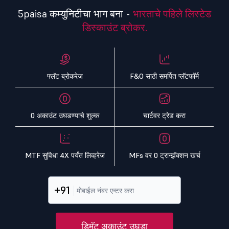
5paisa कम्युनिटीचा भाग बना -
भारताचे पहिले लिस्टेड
डिस्काउंट ब्रोकर.
फ्लॅट ब्रोकरेज
F&O साठी समर्पित प्लॅटफॉर्म
0 अकाउंट उघडण्याचे शुल्क
चार्टवर ट्रेड करा
MTF सुविधा 4X पर्यंत लिव्हरेज
MFs वर 0 ट्रान्झॅक्शन खर्च
+91
डिमॅट अकाउंट उघडा