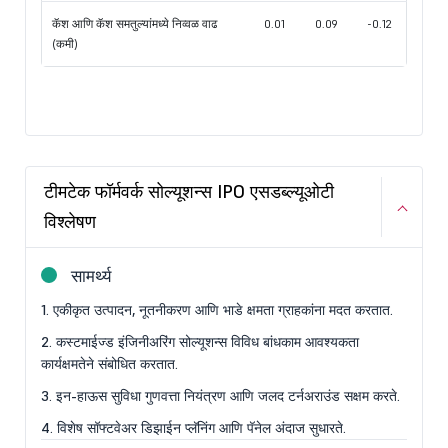
कॅश आणि कॅश समतुल्यांमध्ये निव्वळ वाढ
0.01
0.09
-0.12
(कमी)
टीमटेक फॉर्मवर्क सोल्यूशन्स IPO एसडब्ल्यूओटी
विश्लेषण
सामर्थ्य
1. एकीकृत उत्पादन, नूतनीकरण आणि भाडे क्षमता ग्राहकांना मदत करतात.
2. कस्टमाईज्ड इंजिनीअरिंग सोल्यूशन्स विविध बांधकाम आवश्यकता
कार्यक्षमतेने संबोधित करतात.
3. इन-हाऊस सुविधा गुणवत्ता नियंत्रण आणि जलद टर्नअराउंड सक्षम करते.
4. विशेष सॉफ्टवेअर डिझाईन प्लॅनिंग आणि पॅनेल अंदाज सुधारते.