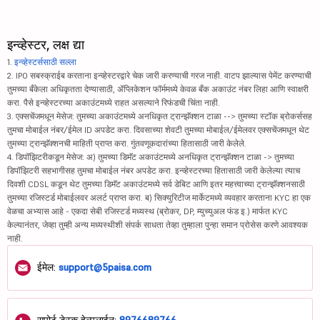
इन्व्हेस्टर, लक्ष द्या
1.
इन्व्हेस्टर्ससाठी सल्ला
2. IPO सबस्क्राईब करताना इन्व्हेस्टरद्वारे चेक जारी करण्याची गरज नाही. वाटप झाल्यास पेमेंट करण्याची
तुमच्या बँकेला अधिकृतता देण्यासाठी, ॲप्लिकेशन फॉर्ममध्ये केवळ बँक अकाउंट नंबर लिहा आणि स्वाक्षरी
करा. पैसे इन्व्हेस्टरच्या अकाउंटमध्ये राहत असल्याने रिफंडची चिंता नाही.
3. एक्सचेंजमधून मेसेज: तुमच्या अकाउंटमध्ये अनधिकृत ट्रान्झॅक्शन टाळा --> तुमच्या स्टॉक ब्रोकर्ससह
तुमचा मोबाईल नंबर/ईमेल ID अपडेट करा. दिवसाच्या शेवटी तुमच्या मोबाईल/ईमेलवर एक्सचेंजमधून थेट
तुमच्या ट्रान्झॅक्शनची माहिती प्राप्त करा. गुंतवणूकदारांच्या हितासाठी जारी केलेले.
4. डिपॉझिटरीकडून मेसेज: अ) तुमच्या डिमॅट अकाउंटमध्ये अनधिकृत ट्रान्झॅक्शन टाळा -> तुमच्या
डिपॉझिटरी सहभागीसह तुमचा मोबाईल नंबर अपडेट करा. इन्व्हेस्टरच्या हितासाठी जारी केलेल्या त्याच
दिवशी CDSL कडून थेट तुमच्या डिमॅट अकाउंटमध्ये सर्व डेबिट आणि इतर महत्त्वाच्या ट्रान्झॅक्शनसाठी
तुमच्या रजिस्टर्ड मोबाईलवर अलर्ट प्राप्त करा. ब) सिक्युरिटीज मार्केटमध्ये व्यवहार करताना KYC हा एक
वेळचा अभ्यास आहे - एकदा सेबी रजिस्टर्ड मध्यस्थ (ब्रोकर, DP, म्युच्युअल फंड इ.) मार्फत KYC
केल्यानंतर, जेव्हा तुम्ही अन्य मध्यस्थीशी संपर्क साधता तेव्हा तुम्हाला पुन्हा समान प्रोसेस करणे आवश्यक
नाही.
ईमेल:
support@5paisa.com