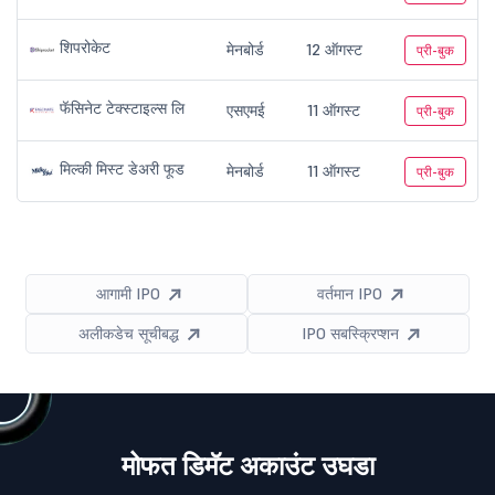
शिपरोकेट
मेनबोर्ड
12 ऑगस्ट
प्री-बुक
फॅसिनेट टेक्स्टाइल्स लि
एसएमई
11 ऑगस्ट
प्री-बुक
मिल्की मिस्ट डेअरी फूड
मेनबोर्ड
11 ऑगस्ट
प्री-बुक
आगामी IPO
वर्तमान IPO
अलीकडेच सूचीबद्ध
IPO सबस्क्रिप्शन
मोफत डिमॅट अकाउंट उघडा