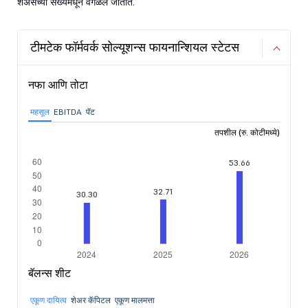
शेअर्सच्या संख्येमधून वगळले जातात.
टीमटेक फॉर्मवर्क सोल्यूशन्स फायनान्शियल स्टेटस
नफा आणि तोटा
महसूल
EBITDA
पॅट
तपशील (रु. कोटीमध्ये)
बॅलन्स शीट
एकूण दायित्व
शेअर कॅपिटल
एकूण मालमत्ता