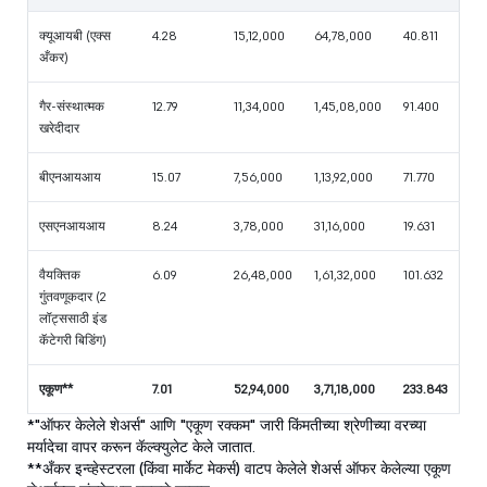
क्यूआयबी (एक्स
4.28
15,12,000
64,78,000
40.811
अँकर)
गैर-संस्थात्मक
12.79
11,34,000
1,45,08,000
91.400
खरेदीदार
बीएनआयआय
15.07
7,56,000
1,13,92,000
71.770
एसएनआयआय
8.24
3,78,000
31,16,000
19.631
वैयक्तिक
6.09
26,48,000
1,61,32,000
101.632
गुंतवणूकदार (2
लॉट्ससाठी इंड
कॅटेगरी बिडिंग)
एकूण**
7.01
52,94,000
3,71,18,000
233.843
*"ऑफर केलेले शेअर्स" आणि "एकूण रक्कम" जारी किंमतीच्या श्रेणीच्या वरच्या
मर्यादेचा वापर करून कॅल्क्युलेट केले जातात.
**अँकर इन्व्हेस्टरला (किंवा मार्केट मेकर्स) वाटप केलेले शेअर्स ऑफर केलेल्या एकूण