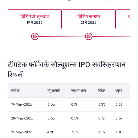
बिडिंगची सुरुवात
बिडिंग समाप्त
वाटप
19 मे 2026
21 मे 2026
22
टीमटेक फॉर्मवर्क सोल्यूशन्स IPO सबस्क्रिप्शन
स्थिती
तारीख
क्यूआयबी
एनआयआय
रिटेल
एकूण
19-May-2026
0.66
0.79
0.35
0.53
20-May-2026
0.66
0.59
0.72
0.67
21-May-2026
4.28
12.79
6.09
7.01