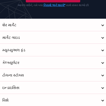
આગળ વધીને, તમે બધા
નિયમો અને શરતો*
સાથે સંમત થાઓ છો
શેર માર્કેટ
માર્કેટ ગાઇડ
મ્યુચ્યુઅલ ફંડ
કેલ્ક્યુલેટર
ટોચના સ્ટૉક્સ
ઇન્ડાઇસિસ
વિશે