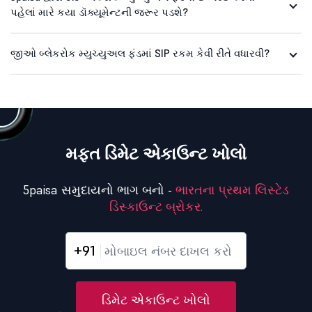
પહેલાં મારે કયા ડૉક્યૂમેન્ટની જરૂર પડશે?
જીઓ બ્લેકરોક મ્યુચ્યુઅલ ફંડમાં SIP રકમ કેવી રીતે વધારવી?
મફત ડિમેટ એકાઉન્ટ ખોલો
5paisa સમુદાયનો ભાગ બનો -
ભારતના પ્રથમ લિસ્ટેડ
ડિસ્કાઉન્ટ બ્રોકર.
+91
ડિમેટ એકાઉન્ટ ખોલો