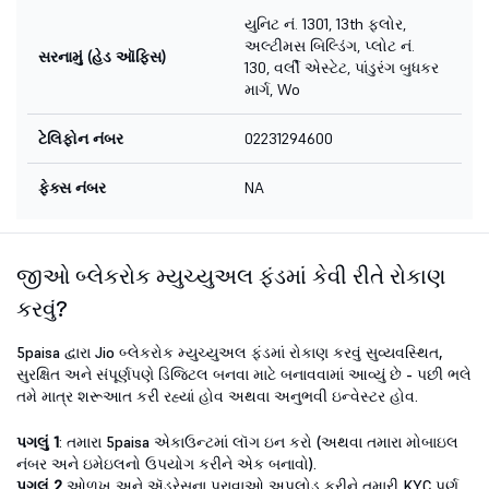
યુનિટ નં. 1301, 13th ફ્લોર,
અલ્ટીમસ બિલ્ડિંગ, પ્લોટ નં.
સરનામું (હેડ ઑફિસ)
130, વર્લી એસ્ટેટ, પાંડુરંગ બુધકર
માર્ગ, Wo
ટેલિફોન નંબર
02231294600
ફેક્સ નંબર
NA
જીઓ બ્લેકરોક મ્યુચ્યુઅલ ફંડમાં કેવી રીતે રોકાણ
કરવું?
5paisa દ્વારા Jio બ્લેકરોક મ્યુચ્યુઅલ ફંડમાં રોકાણ કરવું સુવ્યવસ્થિત,
સુરક્ષિત અને સંપૂર્ણપણે ડિજિટલ બનવા માટે બનાવવામાં આવ્યું છે - પછી ભલે
તમે માત્ર શરૂઆત કરી રહ્યાં હોવ અથવા અનુભવી ઇન્વેસ્ટર હોવ.
પગલું 1
: તમારા 5paisa એકાઉન્ટમાં લૉગ ઇન કરો (અથવા તમારા મોબાઇલ
નંબર અને ઇમેઇલનો ઉપયોગ કરીને એક બનાવો).
પગલું 2
ઓળખ અને ઍડ્રેસના પુરાવાઓ અપલોડ કરીને તમારી KYC પૂર્ણ