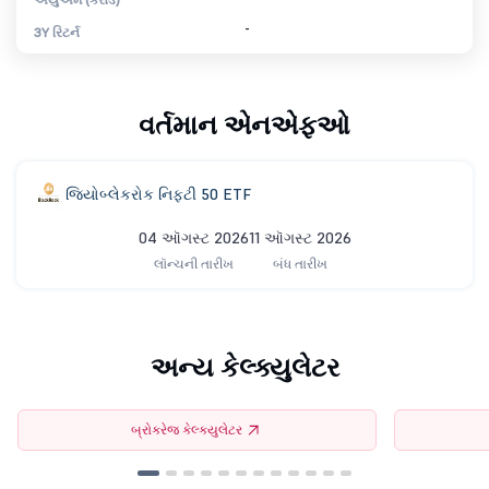
-
3Y રિટર્ન
વર્તમાન એનએફઓ
જિયોબ્લેકરોક નિફ્ટી 50 ETF
04 ઑગસ્ટ 2026
11 ઑગસ્ટ 2026
લૉન્ચની તારીખ
બંધ તારીખ
અન્ય કેલ્ક્યુલેટર
બ્રોકરેજ કેલ્ક્યુલેટર