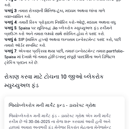
કરો.
પગલું 3
: તમારા રોકાણની ક્ષિતિજ-ટૂંકા, મધ્યમ અથવા લાંબા ગાળે
વ્યાખ્યાયિત કરો.
પગલું 4
: તમારી રિસ્ક પ્રોફાઇલ નિર્ધારિત કરો-ઓછું, મધ્યમ અથવા વધુ.
પગલું 5
: 5paisa પર સૂચિબદ્ધ Jio બ્લેકરોક મ્યુચ્યુઅલ ફંડ સ્કીમને
બ્રાઉઝ કરો અને તમારા લક્ષ્યો સાથે સંરેખિત હોય તે પસંદ કરો.
પગલું 6
: SIP (માસિક હપ્તા) અથવા લમ્પસમ ઇન્વેસ્ટમેન્ટ પસંદ કરો, પછી
તમારો ઑર્ડર સબમિટ કરો.
પગલું 7
: એકવાર પ્રક્રિયા થયા પછી, તમારું ઇન્વેસ્ટમેન્ટ તમારા portfolio-
5paisa માં દેખાશે જે તમારા હોલ્ડિંગ્સનું સંપૂર્ણ પારદર્શિતા અને ડિજિટલ
ટ્રેકિંગ પ્રદાન કરે છે.
રોકાણ કરવા માટે ટોચના 10 જીઓ બ્લેકરોક
મ્યુચ્યુઅલ ફંડ
જિયોબ્લેકરોક મની માર્કેટ ફન્ડ - ડાયરેક્ટ ગ્રોથ
જિયોબ્લેકરોક મની માર્કેટ ફંડ - ડાયરેક્ટ ગ્રોથ એક મની માર્કેટ
સ્કીમ છે જે 30-06-2025 ના રોજ શરૂ કરવામાં આવી હતી અને
હાલમાં અમારા અનુભવી ફંડ મેનેજર વિક્રાંત મેહતાના મેનેજમેન્ટ