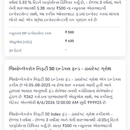
વર્ષમાં 5.33 % રિટર્ન પરફોર્મન્સ ડિલિવર કર્યું છે, - છેલ્લા 3 વર્ષમાં, અને
તેની શરૂઆતથી 5.38. માત્ર ₹500 ના ન્યૂનતમ એસઆઇપી
ઇન્વેસ્ટમેન્ટ સાથે, આ સ્કીમ ઓવરનાઇટ ફંડમાં ઇન્વેસ્ટ કરવા માંગતા
લોકો માટે એક શ્રેષ્ઠ ઇન્વેસ્ટમેન્ટની તક પ્રદાન કરે છે.
₹ 500
ન્યૂનતમ SIP ઇન્વેસ્ટમેન્ટ રકમ
₹ 635
એયુએમ (કરોડ)
-
3Y રિટર્ન
જિયોબ્લૅકરૉક નિફ્ટી 50 ઇન્ડેક્સ ફન્ડ - ડાયરેક્ટ ગ્રોથ
જિયોબ્લેકરોક નિફ્ટી 50 ઇન્ડેક્સ ફંડ - ડાયરેક્ટ ગ્રોથ એક ઇન્ડેક્સ
સ્કીમ છે જે 05-08-2025 ના રોજ શરૂ કરવામાં આવી હતી અને
હાલમાં અમારા અનુભવી ફંડ મેનેજર તનવી કચેરિયાના મેનેજમેન્ટ
હેઠળ છે. ₹262 કરોડના પ્રભાવશાળી એયુએમ સાથે, આ સ્કીમનું
લેટેસ્ટ એનએવી 8/6/2026 12:00:00 AM સુધી ₹9.9925 છે.
જિયોબ્લેકરોક નિફ્ટી 50 Index ફંડ - ડાયરેક્ટ ગ્રોથ સ્કીમએ -
છેલ્લા 1 વર્ષમાં - છેલ્લા 3 વર્ષોમાં અને તેની શરૂઆતથી -0.05નું રિટર્ન
પરફોર્મન્સ ડિલિવર કર્યું છે. માત્ર ₹500 ના ન્યૂનતમ એસઆઇપી