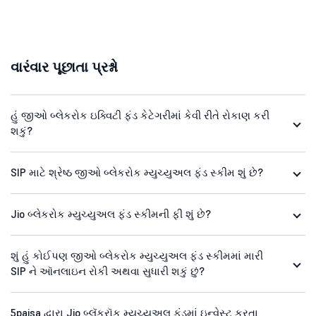
વારંવાર પૂછાતા પ્રશ્નો
હું જીઓ બ્લેકરોક ઇક્વિટી ફંડ કેટેગરીમાં કેવી રીતે રોકાણ કરી
શકું?
SIP માટે શ્રેષ્ઠ જીઓ બ્લેકરોક મ્યુચ્યુઅલ ફંડ સ્કીમ શું છે?
Jio બ્લેકરોક મ્યુચ્યુઅલ ફંડ સ્કીમની ફી શું છે?
શું હું કોઈપણ જીઓ બ્લેકરોક મ્યુચ્યુઅલ ફંડ સ્કીમમાં મારી
SIP ને ઑનલાઇન રોકી અથવા સુધારી શકું છું?
5paisa દ્વારા Jio બ્લૅકરૉક મ્યુચ્યુઅલ ફંડમાં ઇન્વેસ્ટ કરતા