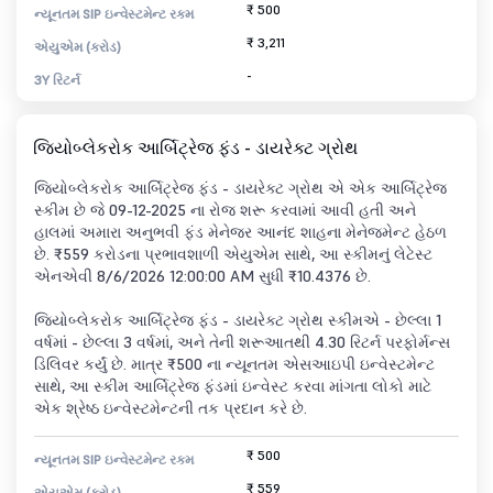
₹ 500
ન્યૂનતમ SIP ઇન્વેસ્ટમેન્ટ રકમ
₹ 3,211
એયુએમ (કરોડ)
-
3Y રિટર્ન
જિયોબ્લેકરોક આર્બિટ્રેજ ફંડ - ડાયરેક્ટ ગ્રોથ
જિયોબ્લેકરોક આર્બિટ્રેજ ફંડ - ડાયરેક્ટ ગ્રોથ એ એક આર્બિટ્રેજ
સ્કીમ છે જે 09-12-2025 ના રોજ શરૂ કરવામાં આવી હતી અને
હાલમાં અમારા અનુભવી ફંડ મેનેજર આનંદ શાહના મેનેજમેન્ટ હેઠળ
છે. ₹559 કરોડના પ્રભાવશાળી એયુએમ સાથે, આ સ્કીમનું લેટેસ્ટ
એનએવી 8/6/2026 12:00:00 AM સુધી ₹10.4376 છે.
જિયોબ્લેકરોક આર્બિટ્રેજ ફંડ - ડાયરેક્ટ ગ્રોથ સ્કીમએ - છેલ્લા 1
વર્ષમાં - છેલ્લા 3 વર્ષમાં, અને તેની શરૂઆતથી 4.30 રિટર્ન પરફોર્મન્સ
ડિલિવર કર્યું છે. માત્ર ₹500 ના ન્યૂનતમ એસઆઇપી ઇન્વેસ્ટમેન્ટ
સાથે, આ સ્કીમ આર્બિટ્રેજ ફંડમાં ઇન્વેસ્ટ કરવા માંગતા લોકો માટે
એક શ્રેષ્ઠ ઇન્વેસ્ટમેન્ટની તક પ્રદાન કરે છે.
₹ 500
ન્યૂનતમ SIP ઇન્વેસ્ટમેન્ટ રકમ
₹ 559
એયુએમ (કરોડ)