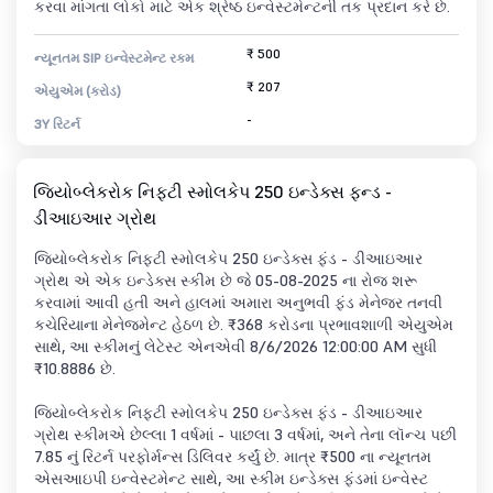
કરવા માંગતા લોકો માટે એક શ્રેષ્ઠ ઇન્વેસ્ટમેન્ટની તક પ્રદાન કરે છે.
₹ 500
ન્યૂનતમ SIP ઇન્વેસ્ટમેન્ટ રકમ
₹ 207
એયુએમ (કરોડ)
-
3Y રિટર્ન
જિયોબ્લેકરોક નિફ્ટી સ્મોલકેપ 250 ઇન્ડેક્સ ફન્ડ -
ડીઆઇઆર ગ્રોથ
જિયોબ્લેકરોક નિફ્ટી સ્મોલકેપ 250 ઇન્ડેક્સ ફંડ - ડીઆઇઆર
ગ્રોથ એ એક ઇન્ડેક્સ સ્કીમ છે જે 05-08-2025 ના રોજ શરૂ
કરવામાં આવી હતી અને હાલમાં અમારા અનુભવી ફંડ મેનેજર તનવી
કચેરિયાના મેનેજમેન્ટ હેઠળ છે. ₹368 કરોડના પ્રભાવશાળી એયુએમ
સાથે, આ સ્કીમનું લેટેસ્ટ એનએવી 8/6/2026 12:00:00 AM સુધી
₹10.8886 છે.
જિયોબ્લેકરોક નિફ્ટી સ્મોલકેપ 250 ઇન્ડેક્સ ફંડ - ડીઆઇઆર
ગ્રોથ સ્કીમએ છેલ્લા 1 વર્ષમાં - પાછલા 3 વર્ષમાં, અને તેના લૉન્ચ પછી
7.85 નું રિટર્ન પરફોર્મન્સ ડિલિવર કર્યું છે. માત્ર ₹500 ના ન્યૂનતમ
એસઆઇપી ઇન્વેસ્ટમેન્ટ સાથે, આ સ્કીમ ઇન્ડેક્સ ફંડમાં ઇન્વેસ્ટ