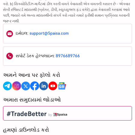
કરો. b) સિક્યોરિટીઝ માર્કેટમાં ડીલ કરતી વખતે કેવાયસી એક વખતની કસરત છે - એકવાર
સેબી રજિસ્ટર્ડ મધ્યસ્થી (બ્રોકર, ડીપી, મ્યુચ્યુઅલ ફંડ વગેરે) દ્વારા કેવાયસી કરવામાં આવે
પછી, જ્યારે તમે અન્ય મધ્યસ્થીનો સંપર્ક કરો ત્યારે તમારે ફરીથી સમાન પ્રક્રિયા કરવાની
જરૂર નથી.
ઇમેઇલ:
support@5paisa.com
સપોર્ટ ડેસ્ક હેલ્પલાઇન:
8976689766
અમને આના પર ફૉલો કરો
અમારા સમુદાયમાં જોડાઓ
હમણાં ડાઉનલોડ કરો