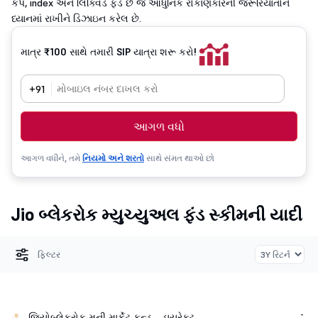
કેપ, index અને લિક્વિડ ફંડ છે જે આધુનિક રોકાણકારની જરૂરિયાતોને
ધ્યાનમાં રાખીને ડિઝાઇન કરેલ છે.
માત્ર ₹100 સાથે તમારી SIP યાત્રા શરૂ કરો!
+91
આગળ વધો
આગળ વધીને, તમે
નિયમો અને શરતો
સાથે સંમત થાઓ છો
Jio બ્લેકરોક મ્યુચ્યુઅલ ફંડ સ્કીમની યાદી
ફિલ્ટર
-
જિયોબ્લેકરોક મની માર્કેટ ફન્ડ - ડાયરેક્ટ