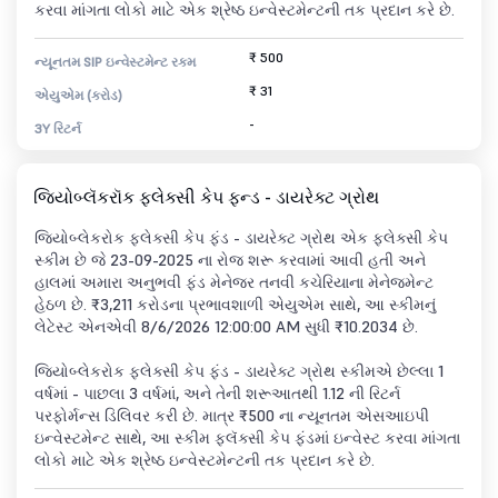
કરવા માંગતા લોકો માટે એક શ્રેષ્ઠ ઇન્વેસ્ટમેન્ટની તક પ્રદાન કરે છે.
₹ 500
ન્યૂનતમ SIP ઇન્વેસ્ટમેન્ટ રકમ
₹ 31
એયુએમ (કરોડ)
-
3Y રિટર્ન
જિયોબ્લૅકરૉક ફ્લેક્સી કેપ ફન્ડ - ડાયરેક્ટ ગ્રોથ
જિયોબ્લેકરોક ફ્લેક્સી કેપ ફંડ - ડાયરેક્ટ ગ્રોથ એક ફ્લેક્સી કેપ
સ્કીમ છે જે 23-09-2025 ના રોજ શરૂ કરવામાં આવી હતી અને
હાલમાં અમારા અનુભવી ફંડ મેનેજર તનવી કચેરિયાના મેનેજમેન્ટ
હેઠળ છે. ₹3,211 કરોડના પ્રભાવશાળી એયુએમ સાથે, આ સ્કીમનું
લેટેસ્ટ એનએવી 8/6/2026 12:00:00 AM સુધી ₹10.2034 છે.
જિયોબ્લેકરોક ફ્લેક્સી કેપ ફંડ - ડાયરેક્ટ ગ્રોથ સ્કીમએ છેલ્લા 1
વર્ષમાં - પાછલા 3 વર્ષમાં, અને તેની શરૂઆતથી 1.12 ની રિટર્ન
પરફોર્મન્સ ડિલિવર કરી છે. માત્ર ₹500 ના ન્યૂનતમ એસઆઇપી
ઇન્વેસ્ટમેન્ટ સાથે, આ સ્કીમ ફ્લૅક્સી કેપ ફંડમાં ઇન્વેસ્ટ કરવા માંગતા
લોકો માટે એક શ્રેષ્ઠ ઇન્વેસ્ટમેન્ટની તક પ્રદાન કરે છે.