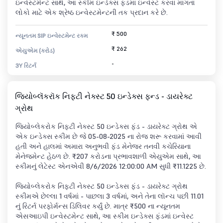
ઇન્વેસ્ટમેન્ટ સાથે, આ સ્કીમ ઇન્ડેક્સ ફંડમાં ઇન્વેસ્ટ કરવા માંગતા
લોકો માટે એક શ્રેષ્ઠ ઇન્વેસ્ટમેન્ટની તક પ્રદાન કરે છે.
₹ 500
ન્યૂનતમ SIP ઇન્વેસ્ટમેન્ટ રકમ
₹ 262
એયુએમ (કરોડ)
-
3Y રિટર્ન
જિયોબ્લૅકરૉક નિફ્ટી નેક્સ્ટ 50 ઇન્ડેક્સ ફન્ડ - ડાયરેક્ટ
ગ્રોથ
જિયોબ્લેકરોક નિફ્ટી નેક્સ્ટ 50 ઇન્ડેક્સ ફંડ - ડાયરેક્ટ ગ્રોથ એ
એક ઇન્ડેક્સ સ્કીમ છે જે 05-08-2025 ના રોજ શરૂ કરવામાં આવી
હતી અને હાલમાં અમારા અનુભવી ફંડ મેનેજર તનવી કચેરિયાના
મેનેજમેન્ટ હેઠળ છે. ₹207 કરોડના પ્રભાવશાળી એયુએમ સાથે, આ
સ્કીમનું લેટેસ્ટ એનએવી 8/6/2026 12:00:00 AM સુધી ₹11.1225 છે.
જિયોબ્લેકરોક નિફ્ટી નેક્સ્ટ 50 ઇન્ડેક્સ ફંડ - ડાયરેક્ટ ગ્રોથ
સ્કીમએ છેલ્લા 1 વર્ષમાં - પાછલા 3 વર્ષમાં, અને તેના લૉન્ચ પછી 11.01
નું રિટર્ન પરફોર્મન્સ ડિલિવર કર્યું છે. માત્ર ₹500 ના ન્યૂનતમ
એસઆઇપી ઇન્વેસ્ટમેન્ટ સાથે, આ સ્કીમ ઇન્ડેક્સ ફંડમાં ઇન્વેસ્ટ