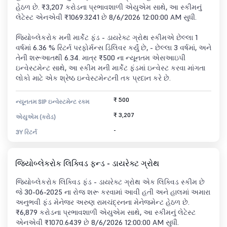
હેઠળ છે. ₹3,207 કરોડના પ્રભાવશાળી એયુએમ સાથે, આ સ્કીમનું
લેટેસ્ટ એનએવી ₹1069.3241 છે 8/6/2026 12:00:00 AM સુધી.
જિયોબ્લેકરોક મની માર્કેટ ફંડ - ડાયરેક્ટ ગ્રોથ સ્કીમએ છેલ્લા 1
વર્ષમાં 6.36 % રિટર્ન પરફોર્મન્સ ડિલિવર કર્યું છે, - છેલ્લા 3 વર્ષમાં, અને
તેની શરૂઆતથી 6.34. માત્ર ₹500 ના ન્યૂનતમ એસઆઇપી
ઇન્વેસ્ટમેન્ટ સાથે, આ સ્કીમ મની માર્કેટ ફંડમાં ઇન્વેસ્ટ કરવા માંગતા
લોકો માટે એક શ્રેષ્ઠ ઇન્વેસ્ટમેન્ટની તક પ્રદાન કરે છે.
₹ 500
ન્યૂનતમ SIP ઇન્વેસ્ટમેન્ટ રકમ
₹ 3,207
એયુએમ (કરોડ)
-
3Y રિટર્ન
જિયોબ્લેકરોક લિક્વિડ ફન્ડ - ડાયરેક્ટ ગ્રોથ
જિયોબ્લેકરોક લિક્વિડ ફંડ - ડાયરેક્ટ ગ્રોથ એક લિક્વિડ સ્કીમ છે
જે 30-06-2025 ના રોજ શરૂ કરવામાં આવી હતી અને હાલમાં અમારા
અનુભવી ફંડ મેનેજર અરુણ રામચંદ્રનના મેનેજમેન્ટ હેઠળ છે.
₹6,879 કરોડના પ્રભાવશાળી એયુએમ સાથે, આ સ્કીમનું લેટેસ્ટ
એનએવી ₹1070.6439 છે 8/6/2026 12:00:00 AM સુધી.