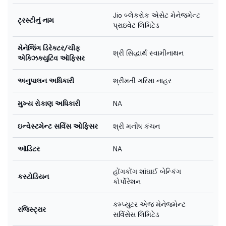
Jio બ્લેકરોક એસેટ મેનેજમેન્ટ
ટ્રસ્ટીનું નામ
પ્રાઇવેટ લિમિટેડ
મેનેજિંગ ડિરેક્ટર/ચીફ
શ્રી સિદ્ધાર્થ સ્વામીનાથન
એક્ઝિક્યુટિવ ઑફિસર
અનુપાલન અધિકારી
શ્રીમતી ગરિમા નાહર
મુખ્ય રોકાણ અધિકારી
NA
ઇન્વેસ્ટમેન્ટ સર્વિસ ઓફિસર
શ્રી મનીષ કંચન
ઑડિટર
NA
હોંગકોંગ શાંઘાઈ બેન્કિંગ
કસ્ટોડિયન
કોર્પોરેશન
કમ્પ્યુટર એજ મેનેજમેન્ટ
રજિસ્ટ્રાર
સર્વિસેસ લિમિટેડ