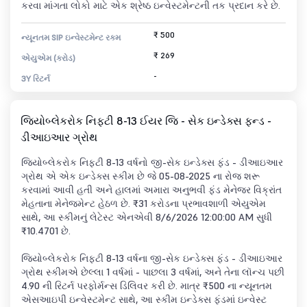
કરવા માંગતા લોકો માટે એક શ્રેષ્ઠ ઇન્વેસ્ટમેન્ટની તક પ્રદાન કરે છે.
₹ 500
ન્યૂનતમ SIP ઇન્વેસ્ટમેન્ટ રકમ
₹ 269
એયુએમ (કરોડ)
-
3Y રિટર્ન
જિયોબ્લેકરોક નિફ્ટી 8-13 ઈયર જિ - સેક ઇન્ડેક્સ ફન્ડ -
ડીઆઇઆર ગ્રોથ
જિયોબ્લેકરોક નિફ્ટી 8-13 વર્ષનો જી-સેક ઇન્ડેક્સ ફંડ - ડીઆઇઆર
ગ્રોથ એ એક ઇન્ડેક્સ સ્કીમ છે જે 05-08-2025 ના રોજ શરૂ
કરવામાં આવી હતી અને હાલમાં અમારા અનુભવી ફંડ મેનેજર વિક્રાંત
મેહતાના મેનેજમેન્ટ હેઠળ છે. ₹31 કરોડના પ્રભાવશાળી એયુએમ
સાથે, આ સ્કીમનું લેટેસ્ટ એનએવી 8/6/2026 12:00:00 AM સુધી
₹10.4701 છે.
જિયોબ્લેકરોક નિફ્ટી 8-13 વર્ષના જી-સેક ઇન્ડેક્સ ફંડ - ડીઆઇઆર
ગ્રોથ સ્કીમએ છેલ્લા 1 વર્ષમાં - પાછલા 3 વર્ષમાં, અને તેના લૉન્ચ પછી
4.90 ની રિટર્ન પરફોર્મન્સ ડિલિવર કરી છે. માત્ર ₹500 ના ન્યૂનતમ
એસઆઇપી ઇન્વેસ્ટમેન્ટ સાથે, આ સ્કીમ ઇન્ડેક્સ ફંડમાં ઇન્વેસ્ટ