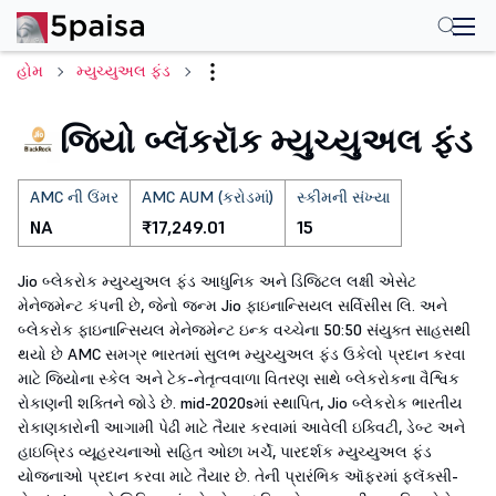
હોમ
મ્યુચ્યુઅલ ફંડ
જિયો બ્લૅકરૉક મ્યુચ્યુઅલ ફંડ
AMC ની ઉંમર
AMC AUM (કરોડમાં)
સ્કીમની સંખ્યા
NA
₹17,249.01
15
Jio બ્લેકરોક મ્યુચ્યુઅલ ફંડ આધુનિક અને ડિજિટલ લક્ષી એસેટ
મેનેજમેન્ટ કંપની છે, જેનો જન્મ Jio ફાઇનાન્સિયલ સર્વિસીસ લિ. અને
બ્લેકરોક ફાઇનાન્સિયલ મેનેજમેન્ટ ઇન્ક વચ્ચેના 50:50 સંયુક્ત સાહસથી
થયો છે AMC સમગ્ર ભારતમાં સુલભ મ્યુચ્યુઅલ ફંડ ઉકેલો પ્રદાન કરવા
માટે જિયોના સ્કેલ અને ટેક-નેતૃત્વવાળા વિતરણ સાથે બ્લેકરોકના વૈશ્વિક
રોકાણની શક્તિને જોડે છે. mid-2020sમાં સ્થાપિત, Jio બ્લેકરોક ભારતીય
રોકાણકારોની આગામી પેઢી માટે તૈયાર કરવામાં આવેલી ઇક્વિટી, ડેબ્ટ અને
હાઇબ્રિડ વ્યૂહરચનાઓ સહિત ઓછા ખર્ચે, પારદર્શક મ્યુચ્યુઅલ ફંડ
યોજનાઓ પ્રદાન કરવા માટે તૈયાર છે. તેની પ્રારંભિક ઑફરમાં ફ્લૅક્સી-