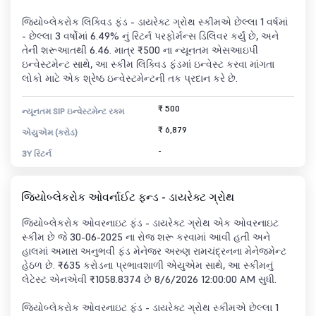
જિયોબ્લેકરોક લિક્વિડ ફંડ - ડાયરેક્ટ ગ્રોથ સ્કીમએ છેલ્લા 1 વર્ષમાં
- છેલ્લા 3 વર્ષોમાં 6.49% નું રિટર્ન પરફોર્મન્સ ડિલિવર કર્યું છે, અને
તેની શરૂઆતથી 6.46. માત્ર ₹500 ના ન્યૂનતમ એસઆઇપી
ઇન્વેસ્ટમેન્ટ સાથે, આ સ્કીમ લિક્વિડ ફંડમાં ઇન્વેસ્ટ કરવા માંગતા
લોકો માટે એક શ્રેષ્ઠ ઇન્વેસ્ટમેન્ટની તક પ્રદાન કરે છે.
₹ 500
ન્યૂનતમ SIP ઇન્વેસ્ટમેન્ટ રકમ
₹ 6,879
એયુએમ (કરોડ)
-
3Y રિટર્ન
જિયોબ્લેકરોક ઓવર્નાઈટ ફન્ડ - ડાયરેક્ટ ગ્રોથ
જિયોબ્લેકરોક ઓવરનાઇટ ફંડ - ડાયરેક્ટ ગ્રોથ એક ઓવરનાઇટ
સ્કીમ છે જે 30-06-2025 ના રોજ શરૂ કરવામાં આવી હતી અને
હાલમાં અમારા અનુભવી ફંડ મેનેજર અરુણ રામચંદ્રનના મેનેજમેન્ટ
હેઠળ છે. ₹635 કરોડના પ્રભાવશાળી એયુએમ સાથે, આ સ્કીમનું
લેટેસ્ટ એનએવી ₹1058.8374 છે 8/6/2026 12:00:00 AM સુધી.
જિયોબ્લેકરોક ઓવરનાઇટ ફંડ - ડાયરેક્ટ ગ્રોથ સ્કીમએ છેલ્લા 1