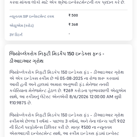
કરવા માંગતા લોકો માટે એક શ્રેષ્ઠ ઇન્વેસ્ટમેન્ટની તક પ્રદાન કરે છે.
₹ 500
ન્યૂનતમ SIP ઇન્વેસ્ટમેન્ટ રકમ
₹ 368
એયુએમ (કરોડ)
-
3Y રિટર્ન
જિયોબ્લેકરોક નિફ્ટી મિડકૈપ 150 ઇન્ડેક્સ ફન્ડ -
ડીઆઇઆર ગ્રોથ
જિયોબ્લેકરોક નિફ્ટી મિડકેપ 150 ઇન્ડેક્સ ફંડ - ડીઆઇઆર ગ્રોથ
એ એક ઇન્ડેક્સ સ્કીમ છે જે 05-08-2025 ના રોજ શરૂ કરવામાં
આવી હતી અને હાલમાં અમારા અનુભવી ફંડ મેનેજર તનવી
કચેરિયાના મેનેજમેન્ટ હેઠળ છે. ₹269 કરોડના પ્રભાવશાળી એયુએમ
સાથે, આ સ્કીમનું લેટેસ્ટ એનએવી 8/6/2026 12:00:00 AM સુધી
₹10.9875 છે.
જિયોબ્લેકરોક નિફ્ટી મિડકેપ 150 ઇન્ડેક્સ ફંડ - ડીઆઇઆર ગ્રોથ
સ્કીમએ છેલ્લા 1 વર્ષમાં - પાછલા 3 વર્ષમાં, અને તેના લૉન્ચ પછી 9.02
ની રિટર્ન પરફોર્મન્સ ડિલિવર કરી છે. માત્ર ₹500 ના ન્યૂનતમ
એસઆઇપી ઇન્વેસ્ટમેન્ટ સાથે, આ સ્કીમ ઇન્ડેક્સ ફંડમાં ઇન્વેસ્ટ