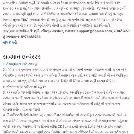
ટકાવારીના આધારે નહીં. સિક્યોરિટીઝ માર્કેટમાં ઇન્વેસ્ટમેન્ટ માર્કેટ રિસ્કને આધિન છે,
ઇન્વેસ્ટ કરતા પહેલાં તમામ સંબંધિત ડૉક્યૂમેન્ટ કાળજીપૂર્વક વાંચો. IPV અને ક્લાયન્ટની
યોગ્ય ચકાસણી પૂર્ણ થયા પછી ડિજિટલ એકાઉન્ટ ખોલવામાં આવશે. જો શેરનું વેચાણ/
ખરીદી મૂલ્ય ₹10/- અથવા તેનાથી ઓછું હોય, તો પ્રતિ શેર મહત્તમ 25 પૈસા બ્રોકરેજ
એકત્રિત કરી શકાય છે. બ્રોકરેજ સેબી દ્વારા નિર્ધારિત મર્યાદાને વટાવશે નહીં.
અનુપાલન અધિકારી:
શ્રી. રવિન્દ્ર કલ્વંકર, ઇમેઇલ: support@5paisa.com, સપોર્ટ ડેસ્ક
હેલ્પલાઇન: 8976689766
સંપર્ક કરો
સાવધાન ઇન્વેસ્ટર
1.
રોકાણકારો માટે સલાહ
2. IPO સબસ્ક્રાઇબ કરતી વખતે ઇન્વેસ્ટર દ્વારા ચેક જારી કરવાની જરૂર નથી. ફક્ત બેંક
એકાઉન્ટ નંબર લખો અને ફાળવણીના કિસ્સામાં ચુકવણી કરવા માટે તમારી બેંકને અધિકૃત
કરવા માટે અરજી ફોર્મમાં સાઇન ઇન કરો. રિફંડની ચિંતા કરશો નહીં કારણ કે પૈસા
ઇન્વેસ્ટરના એકાઉન્ટમાં રહે છે.
3. એક્સચેન્જમાંથી મેસેજ: તમારા એકાઉન્ટમાં અનધિકૃત ટ્રાન્ઝૅક્શનને રોકો -> તમારા
સ્ટૉક બ્રોકર્સ સાથે તમારા મોબાઇલ નંબર/ઇમેઇલ આઇડી અપડેટ કરો. દિવસના અંતે તમારા
મોબાઇલ/ઇમેઇલ પર એક્સચેન્જથી સીધા તમારા ટ્રાન્ઝૅક્શનની માહિતી પ્રાપ્ત કરો.
રોકાણકારોના હિતમાં જારી.
4. ડિપોઝિટરીમાંથી મેસેજ: a) તમારા ડિમેટ એકાઉન્ટમાં અનધિકૃત ટ્રાન્ઝૅક્શનને રોકો ->
તમારા ડિપોઝિટરી સહભાગી સાથે તમારો મોબાઇલ નંબર અપડેટ કરો. રોકાણકારોના હિતમાં
જારી કરવામાં આવેલા તે જ દિવસે સીધા CDSL તરફથી તમારા ડિમેટ એકાઉન્ટમાં તમામ
ડેબિટ અને અન્ય મહત્વપૂર્ણ ટ્રાન્ઝૅક્શન માટે તમારા રજિસ્ટર્ડ મોબાઇલ પર ઍલર્ટ પ્રાપ્ત