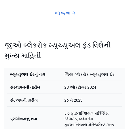
વધુ જુઓ
જીઓ બ્લેકરોક મ્યુચ્યુઅલ ફંડ વિશેની
મુખ્ય માહિતી
મ્યુચ્યુઅલ ફંડનું નામ
જિયો બ્લૅકરૉક મ્યુચ્યુઅલ ફંડ
સંસ્થાપનની તારીખ
28 ઑક્ટોબર 2024
સેટઅપની તારીખ
26 મે 2025
Jio ફાઇનાન્શિયલ સર્વિસિસ
પ્રાયોજકનું નામ
લિમિટેડ, બ્લેકરોક
ફાઇનાન્શિયલ મેનેજમેન્ટ ઇન્ક.