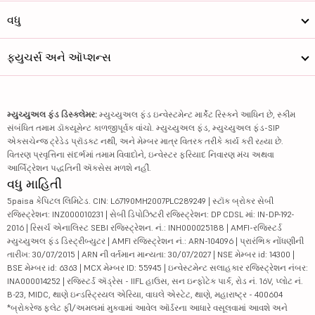
વધુ
ફ્યુચર્સ અને ઑપ્શન્સ
મ્યુચ્યુઅલ ફંડ ડિસ્ક્લેમર:
મ્યુચ્યુઅલ ફંડ ઇન્વેસ્ટમેન્ટ માર્કેટ રિસ્કને આધિન છે, સ્કીમ
સંબંધિત તમામ ડૉક્યૂમેન્ટ કાળજીપૂર્વક વાંચો. મ્યુચ્યુઅલ ફંડ, મ્યુચ્યુઅલ ફંડ-SIP
એક્સચેન્જ ટ્રેડેડ પ્રૉડક્ટ નથી, અને મેમ્બર માત્ર વિતરક તરીકે કાર્ય કરી રહ્યા છે.
વિતરણ પ્રવૃત્તિના સંદર્ભમાં તમામ વિવાદોને, ઇન્વેસ્ટર ફરિયાદ નિવારણ મંચ અથવા
આર્બિટ્રેશન પદ્ધતિની ઍક્સેસ મળશે નહીં.
વધુ માહિતી
5paisa કેપિટલ લિમિટેડ. CIN: L67190MH2007PLC289249 | સ્ટૉક બ્રોકર સેબી
રજિસ્ટ્રેશન: INZ000010231 | સેબી ડિપોઝિટરી રજિસ્ટ્રેશન: DP CDSL માં: IN-DP-192-
2016 | રિસર્ચ એનાલિસ્ટ SEBI રજિસ્ટ્રેશન. નં.: INH000025188 | AMFI-રજિસ્ટર્ડ
મ્યુચ્યુઅલ ફંડ ડિસ્ટ્રીબ્યુટર | AMFI રજિસ્ટ્રેશન નં.: ARN-104096 | પ્રારંભિક નોંધણીની
તારીખ: 30/07/2015 | ARN ની વર્તમાન માન્યતા: 30/07/2027 | NSE મેમ્બર id: 14300 |
BSE મેમ્બર id: 6363 | MCX મેમ્બર ID: 55945 | ઇન્વેસ્ટમેન્ટ સલાહકાર રજિસ્ટ્રેશન નંબર:
INA000014252 | રજિસ્ટર્ડ ઍડ્રેસ - IIFL હાઉસ, સન ઇન્ફોટેક પાર્ક, રોડ નં. 16V, પ્લોટ નં.
B-23, MIDC, થાણે ઇન્ડસ્ટ્રિયલ એરિયા, વાઘલે એસ્ટેટ, થાણે, મહારાષ્ટ્ર - 400604
*બ્રોકરેજ ફ્લેટ ફી/અમલમાં મુકવામાં આવેલ ઑર્ડરના આધારે વસૂલવામાં આવશે અને