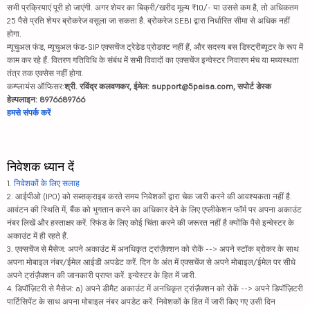
सभी प्रक्रियाएं पूरी हो जाएंगी. अगर शेयर का बिक्री/खरीद मूल्य ₹10/- या उससे कम है, तो अधिकतम
25 पैसे प्रति शेयर ब्रोकरेज वसूला जा सकता है. ब्रोकरेज SEBI द्वारा निर्धारित सीमा से अधिक नहीं
होगा.
म्यूचुअल फंड, म्यूचुअल फंड-SIP एक्सचेंज ट्रेडेड प्रोडक्ट नहीं हैं, और सदस्य बस डिस्ट्रीब्यूटर के रूप में
काम कर रहे हैं. वितरण गतिविधि के संबंध में सभी विवादों का एक्सचेंज इन्वेस्टर निवारण मंच या मध्यस्थता
तंत्र तक एक्सेस नहीं होगा.
कम्प्लायंस ऑफिसर:
श्री. रविंद्र कलवणकर, ईमेल: support@5paisa.com, सपोर्ट डेस्क
हेल्पलाइन: 8976689766
हमसे संपर्क करें
निवेशक ध्यान दें
1.
निवेशकों के लिए सलाह
2. आईपीओ (IPO) को सब्सक्राइब करते समय निवेशकों द्वारा चेक जारी करने की आवश्यकता नहीं है.
आवंटन की स्थिति में, बैंक को भुगतान करने का अधिकार देने के लिए एप्लीकेशन फॉर्म पर अपना अकाउंट
नंबर लिखें और हस्ताक्षर करें. रिफंड के लिए कोई चिंता करने की जरूरत नहीं है क्योंकि पैसे इन्वेस्टर के
अकाउंट में ही रहते हैं.
3. एक्सचेंज से मैसेज: अपने अकाउंट में अनधिकृत ट्रांज़ैक्शन को रोकें --> अपने स्टॉक ब्रोकर के साथ
अपना मोबाइल नंबर/ईमेल आईडी अपडेट करें. दिन के अंत में एक्सचेंज से अपने मोबाइल/ईमेल पर सीधे
अपने ट्रांज़ैक्शन की जानकारी प्राप्त करें. इन्वेस्टर के हित में जारी.
4. डिपॉज़िटरी से मैसेज: a) अपने डीमैट अकाउंट में अनधिकृत ट्रांज़ैक्शन को रोकें --> अपने डिपॉज़िटरी
पार्टिसिपेंट के साथ अपना मोबाइल नंबर अपडेट करें. निवेशकों के हित में जारी किए गए उसी दिन