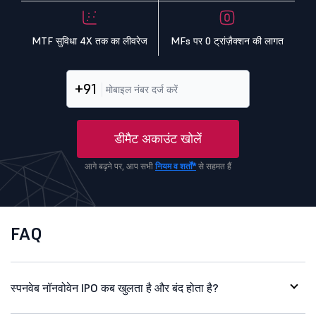
MTF सुविधा 4X तक का लीवरेज
MFs पर 0 ट्रांज़ैक्शन की लागत
+91
डीमैट अकाउंट खोलें
आगे बढ़ने पर, आप सभी
नियम व शर्तों*
से सहमत हैं
FAQ
स्पनवेब नॉनवोवेन IPO कब खुलता है और बंद होता है?