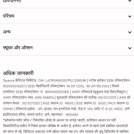
परिचय
अन्य
फ्यूचर और ऑप्शन
अधिक जानकारी
5paisa कैपिटल लिमिटेड. CIN: L67190MH2007PLC289249 | स्टॉक ब्रोकर SEBI रजिस्ट्रेशन:
INZ000010231 | SEBI डिपॉजिटरी रजिस्ट्रेशन: IN DP CDSL: IN-DP-192-2016 | रिसर्च
एनालिस्ट SEBI रजिस्ट्रेशन. नं.: INH000025188 | AMFI-रजिस्टर्ड म्यूचुअल फंड डिस्ट्रीब्यूटर |
AMFI रजिस्ट्रेशन नंबर: ARN-104096 | शुरुआती रजिस्ट्रेशन की तारीख: 30/07/2015 | ARN की
वर्तमान वैधता : 30/07/2027 | NSE सदस्य ID: 14300 | BSE सदस्य ID: 6363 | MCX सदस्य ID:
55945 | रजिस्टर्ड एड्रेस - IIFL हाउस, सन इन्फोटेक पार्क, रोड नं. 16V, प्लॉट नं. B-23, MIDC, ठाणे
इंडस्ट्रियल एरिया, वाघले एस्टेट, ठाणे, महाराष्ट्र - 400604
*ब्रोकरेज फ्लैट फीस / निष्पादित ऑर्डर के आधार पर लगाई जाएगी, प्रतिशत आधार पर नहीं.
सिक्योरिटीज़ मार्केट में निवेश बाजार जोखिम के अधीन है, इन्वेस्ट करने से पहले सभी संबंधित दस्तावेज़ों
को ध्यान से पढ़ें. डिजिटल अकाउंट तभी खोला जाएगा जब IPV और ग्राहक की ड्यू डिलिजेंस से संबंधित