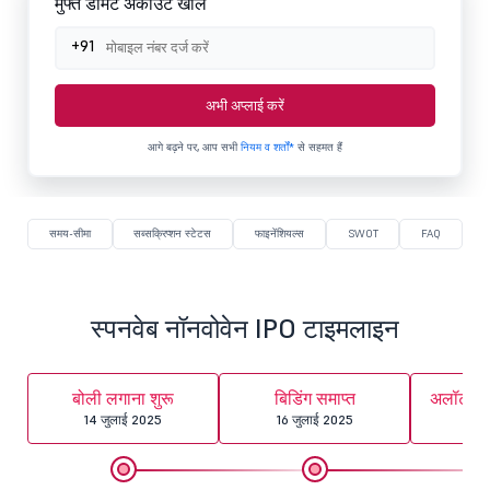
मुफ्त डीमैट अकाउंट खोलें
+91
अभी अप्लाई करें
आगे बढ़ने पर, आप सभी
नियम व शर्तों*
से सहमत हैं
समय-सीमा
सब्सक्रिप्शन स्टेटस
फाइनेंशियल्स
SWOT
FAQ
स्पनवेब नॉनवोवेन IPO टाइमलाइन
बोली लगाना शुरू
बिडिंग समाप्त
अलॉटमेंट
14 जुलाई 2025
16 जुलाई 2025
17 