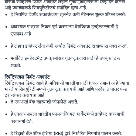
बेसिक सर्व्हिसेस डिमॅट अकाउंट लहान गुंतवणूकदारांसाठी डिझाईन केलेले
आहे ज्यांच्याकडे सिक्युरिटीजचे मर्यादित मूल्य आहे.
हे नियमित डिमॅट अकाउंटच्या तुलनेत कमी मेंटेनन्स शुल्क ऑफर करते.
आवश्यक पात्रता निकष पूर्ण करणाऱ्या वैयक्तिक इन्व्हेस्टरसाठी हे
उपलब्ध आहे
हे लहान इन्व्हेस्टर्सना कमी खर्चात डिमॅट अकाउंट राखण्यास मदत करते.
मर्यादित इन्व्हेस्टमेंट उपक्रमांसह गुंतवणूकदारांसाठी हे उपयुक्त ठरू
शकते.
रिपॅट्रिएबल डिमॅट अकाउंट
रिपॅट्रिएबल डिमॅट खाते हे अनिवासी भारतीयांसाठी (एनआरआय) आहे ज्यांना
भारतीय सिक्युरिटीजमध्ये गुंतवणूक करायची आहे आणि परदेशात पात्र फंड
ट्रान्सफर करायचा आहे.
ते एनआरई बँक खात्याशी जोडलेले असते.
हे एनआरआयला भारतीय फायनान्शियल मार्केटमध्ये इन्व्हेस्ट करण्याची
परवानगी देते.
हे रिझर्व्ह बँक ऑफ इंडिया (RBI) द्वारे निर्धारित नियमांचे पालन करते.