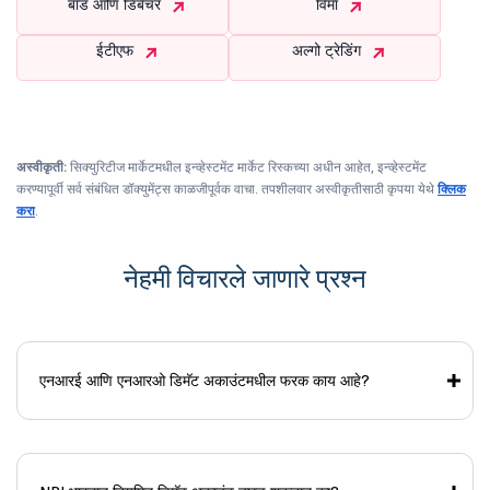
बाँड आणि डिबेंचर
विमा
ईटीएफ
अल्गो ट्रेडिंग
अस्वीकृती:
सिक्युरिटीज मार्केटमधील इन्व्हेस्टमेंट मार्केट रिस्कच्या अधीन आहेत, इन्व्हेस्टमेंट
करण्यापूर्वी सर्व संबंधित डॉक्युमेंट्स काळजीपूर्वक वाचा. तपशीलवार अस्वीकृतीसाठी कृपया येथे
क्लिक
करा
.
नेहमी विचारले जाणारे प्रश्न
एनआरई आणि एनआरओ डिमॅट अकाउंटमधील फरक काय आहे?