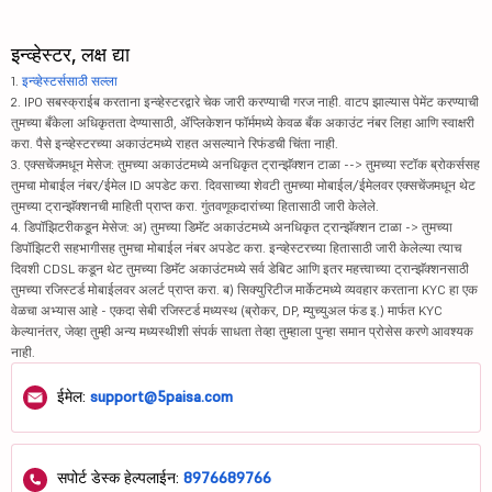
इन्व्हेस्टर, लक्ष द्या
1.
इन्व्हेस्टर्ससाठी सल्ला
2. IPO सबस्क्राईब करताना इन्व्हेस्टरद्वारे चेक जारी करण्याची गरज नाही. वाटप झाल्यास पेमेंट करण्याची
तुमच्या बँकेला अधिकृतता देण्यासाठी, ॲप्लिकेशन फॉर्ममध्ये केवळ बँक अकाउंट नंबर लिहा आणि स्वाक्षरी
करा. पैसे इन्व्हेस्टरच्या अकाउंटमध्ये राहत असल्याने रिफंडची चिंता नाही.
3. एक्सचेंजमधून मेसेज: तुमच्या अकाउंटमध्ये अनधिकृत ट्रान्झॅक्शन टाळा --> तुमच्या स्टॉक ब्रोकर्ससह
तुमचा मोबाईल नंबर/ईमेल ID अपडेट करा. दिवसाच्या शेवटी तुमच्या मोबाईल/ईमेलवर एक्सचेंजमधून थेट
तुमच्या ट्रान्झॅक्शनची माहिती प्राप्त करा. गुंतवणूकदारांच्या हितासाठी जारी केलेले.
4. डिपॉझिटरीकडून मेसेज: अ) तुमच्या डिमॅट अकाउंटमध्ये अनधिकृत ट्रान्झॅक्शन टाळा -> तुमच्या
डिपॉझिटरी सहभागीसह तुमचा मोबाईल नंबर अपडेट करा. इन्व्हेस्टरच्या हितासाठी जारी केलेल्या त्याच
दिवशी CDSL कडून थेट तुमच्या डिमॅट अकाउंटमध्ये सर्व डेबिट आणि इतर महत्त्वाच्या ट्रान्झॅक्शनसाठी
तुमच्या रजिस्टर्ड मोबाईलवर अलर्ट प्राप्त करा. ब) सिक्युरिटीज मार्केटमध्ये व्यवहार करताना KYC हा एक
वेळचा अभ्यास आहे - एकदा सेबी रजिस्टर्ड मध्यस्थ (ब्रोकर, DP, म्युच्युअल फंड इ.) मार्फत KYC
केल्यानंतर, जेव्हा तुम्ही अन्य मध्यस्थीशी संपर्क साधता तेव्हा तुम्हाला पुन्हा समान प्रोसेस करणे आवश्यक
नाही.
ईमेल:
support@5paisa.com
सपोर्ट डेस्क हेल्पलाईन:
8976689766