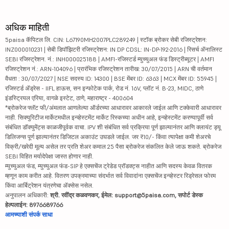
अधिक माहिती
5paisa कॅपिटल लि. CIN: L67190MH2007PLC289249 | स्टॉक ब्रोकर सेबी रजिस्ट्रेशन:
INZ000010231 | सेबी डिपॉझिटरी रजिस्ट्रेशन: IN DP CDSL: IN-DP-192-2016 | रिसर्च ॲनालिस्ट
SEBI रजिस्ट्रेशन. नं.: INH000025188 | AMFI-रजिस्टर्ड म्युच्युअल फंड डिस्ट्रीब्यूटर | AMFI
रजिस्ट्रेशन नं.: ARN-104096 | प्रारंभिक रजिस्ट्रेशन तारीख: 30/07/2015 | ARN ची वर्तमान
वैधता : 30/07/2027 | NSE सदस्य ID: 14300 | BSE मेंबर ID: 6363 | MCX मेंबर ID: 55945 |
रजिस्टर्ड ॲड्रेस - IIFL हाऊस, सन इन्फोटेक पार्क, रोड नं. 16V, प्लॉट नं. B-23, MIDC, ठाणे
इंडस्ट्रियल एरिया, वागळे इस्टेट, ठाणे, महाराष्ट्र - 400604
*ब्रोकरेज फ्लॅट फी/अंमलात आणलेल्या ऑर्डरच्या आधारावर आकारले जाईल आणि टक्केवारी आधारावर
नाही. सिक्युरिटीज मार्केटमधील इन्व्हेस्टमेंट मार्केट रिस्कच्या अधीन आहे, इन्व्हेस्टमेंट करण्यापूर्वी सर्व
संबंधित डॉक्युमेंट्स काळजीपूर्वक वाचा. IPV शी संबंधित सर्व प्रक्रिया पूर्ण झाल्यानंतर आणि क्लायंट ड्यू
डिलिजन्स पूर्ण झाल्यानंतर डिजिटल अकाउंट उघडले जाईल. जर ₹10/- किंवा त्यापेक्षा कमी शेअरचे
विक्री/खरेदी मूल्य असेल तर प्रति शेअर कमाल 25 पैसा ब्रोकरेज संकलित केले जाऊ शकते. ब्रोकरेज
SEBI विहित मर्यादेपेक्षा जास्त होणार नाही.
म्युच्युअल फंड, म्युच्युअल फंड-SIP हे एक्सचेंज ट्रेडेड प्रॉडक्ट्स नाहीत आणि सदस्य केवळ वितरक
म्हणून काम करीत आहे. वितरण उपक्रमाच्या संदर्भात सर्व विवादांना एक्सचेंज इन्व्हेस्टर रिड्रेसल फोरम
किंवा आर्बिट्रेशन यंत्रणेचा ॲक्सेस नसेल.
अनुपालन अधिकारी:
श्री. रवींद्र कळवणकर, ईमेल: support@5paisa.com, सपोर्ट डेस्क
हेल्पलाईन: 8976689766
आमच्याशी संपर्क साधा