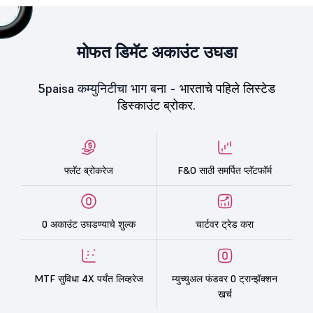
मोफत डिमॅट अकाउंट उघडा
5paisa कम्युनिटीचा भाग बना -
भारताचे पहिले लिस्टेड
डिस्काउंट ब्रोकर.
फ्लॅट ब्रोकरेज
F&O साठी समर्पित प्लॅटफॉर्म
0 अकाउंट उघडण्याचे शुल्क
चार्टवर ट्रेड करा
MTF सुविधा 4X पर्यंत लिव्हरेज
म्युच्युअल फंडवर 0 ट्रान्झॅक्शन
खर्च