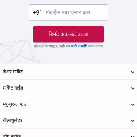
+91
डिमॅट अकाउंट उघडा
पुढे सुरू ठेवण्याद्वारे, तुम्ही सर्व
अटी व शर्ती*
मान्य करता
शेअर मार्केट
मार्केट गाईड
म्युच्युअल फंड
कॅल्क्युलेटर
टॉप स्टॉक