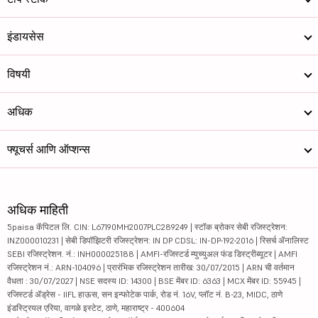
इंडायसेस
विषयी
अधिक
फ्यूचर्स आणि ऑप्शन्स
अधिक माहिती
5paisa कॅपिटल लि. CIN: L67190MH2007PLC289249 | स्टॉक ब्रोकर सेबी रजिस्ट्रेशन:
INZ000010231 | सेबी डिपॉझिटरी रजिस्ट्रेशन: IN DP CDSL: IN-DP-192-2016 | रिसर्च ॲनालिस्ट
SEBI रजिस्ट्रेशन. नं.: INH000025188 | AMFI-रजिस्टर्ड म्युच्युअल फंड डिस्ट्रीब्यूटर | AMFI
रजिस्ट्रेशन नं.: ARN-104096 | प्रारंभिक रजिस्ट्रेशन तारीख: 30/07/2015 | ARN ची वर्तमान
वैधता : 30/07/2027 | NSE सदस्य ID: 14300 | BSE मेंबर ID: 6363 | MCX मेंबर ID: 55945 |
रजिस्टर्ड ॲड्रेस - IIFL हाऊस, सन इन्फोटेक पार्क, रोड नं. 16V, प्लॉट नं. B-23, MIDC, ठाणे
इंडस्ट्रियल एरिया, वागळे इस्टेट, ठाणे, महाराष्ट्र - 400604