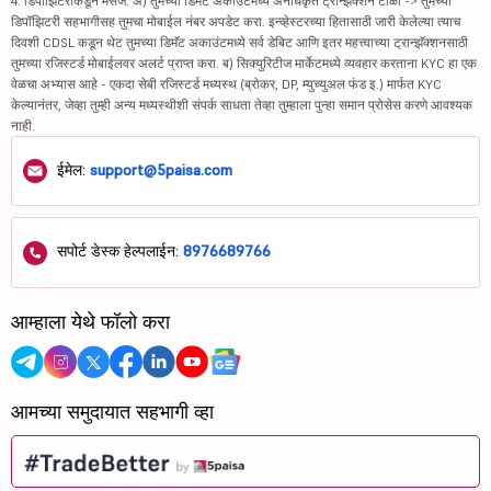
4. डिपॉझिटरीकडून मेसेज: अ) तुमच्या डिमॅट अकाउंटमध्ये अनधिकृत ट्रान्झॅक्शन टाळा -> तुमच्या
डिपॉझिटरी सहभागीसह तुमचा मोबाईल नंबर अपडेट करा. इन्व्हेस्टरच्या हितासाठी जारी केलेल्या त्याच
दिवशी CDSL कडून थेट तुमच्या डिमॅट अकाउंटमध्ये सर्व डेबिट आणि इतर महत्त्वाच्या ट्रान्झॅक्शनसाठी
तुमच्या रजिस्टर्ड मोबाईलवर अलर्ट प्राप्त करा. ब) सिक्युरिटीज मार्केटमध्ये व्यवहार करताना KYC हा एक
वेळचा अभ्यास आहे - एकदा सेबी रजिस्टर्ड मध्यस्थ (ब्रोकर, DP, म्युच्युअल फंड इ.) मार्फत KYC
केल्यानंतर, जेव्हा तुम्ही अन्य मध्यस्थीशी संपर्क साधता तेव्हा तुम्हाला पुन्हा समान प्रोसेस करणे आवश्यक
नाही.
ईमेल:
support@5paisa.com
सपोर्ट डेस्क हेल्पलाईन:
8976689766
आम्हाला येथे फॉलो करा
आमच्या समुदायात सहभागी व्हा