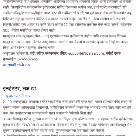
*ब्रोकरेज फ्लॅट फी/अंमलात आणलेल्या ऑर्डरच्या आधारावर आकारले जाईल आणि टक्केवारी आधारावर
नाही. सिक्युरिटीज मार्केटमधील इन्व्हेस्टमेंट मार्केट रिस्कच्या अधीन आहे, इन्व्हेस्टमेंट करण्यापूर्वी सर्व
संबंधित डॉक्युमेंट्स काळजीपूर्वक वाचा. IPV शी संबंधित सर्व प्रक्रिया पूर्ण झाल्यानंतर आणि क्लायंट ड्यू
डिलिजन्स पूर्ण झाल्यानंतर डिजिटल अकाउंट उघडले जाईल. जर ₹10/- किंवा त्यापेक्षा कमी शेअरचे
विक्री/खरेदी मूल्य असेल तर प्रति शेअर कमाल 25 पैसा ब्रोकरेज संकलित केले जाऊ शकते. ब्रोकरेज
SEBI विहित मर्यादेपेक्षा जास्त होणार नाही.
म्युच्युअल फंड, म्युच्युअल फंड-SIP हे एक्सचेंज ट्रेडेड प्रॉडक्ट्स नाहीत आणि सदस्य केवळ वितरक
म्हणून काम करीत आहे. वितरण उपक्रमाच्या संदर्भात सर्व विवादांना एक्सचेंज इन्व्हेस्टर रिड्रेसल फोरम
किंवा आर्बिट्रेशन यंत्रणेचा ॲक्सेस नसेल.
अनुपालन अधिकारी:
श्री. रवींद्र कळवणकर, ईमेल: support@5paisa.com, सपोर्ट डेस्क
हेल्पलाईन: 8976689766
आमच्याशी संपर्क साधा
इन्व्हेस्टर, लक्ष द्या
1.
इन्व्हेस्टर्ससाठी सल्ला
2. IPO सबस्क्राईब करताना इन्व्हेस्टरद्वारे चेक जारी करण्याची गरज नाही. वाटप झाल्यास पेमेंट करण्याची
तुमच्या बँकेला अधिकृतता देण्यासाठी, ॲप्लिकेशन फॉर्ममध्ये केवळ बँक अकाउंट नंबर लिहा आणि स्वाक्षरी
करा. पैसे इन्व्हेस्टरच्या अकाउंटमध्ये राहत असल्याने रिफंडची चिंता नाही.
3. एक्सचेंजमधून मेसेज: तुमच्या अकाउंटमध्ये अनधिकृत ट्रान्झॅक्शन टाळा --> तुमच्या स्टॉक ब्रोकर्ससह
तुमचा मोबाईल नंबर/ईमेल ID अपडेट करा. दिवसाच्या शेवटी तुमच्या मोबाईल/ईमेलवर एक्सचेंजमधून थेट
तुमच्या ट्रान्झॅक्शनची माहिती प्राप्त करा. गुंतवणूकदारांच्या हितासाठी जारी केलेले.