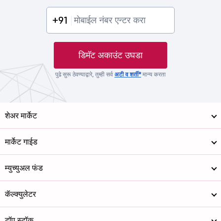
+91
डिमॅट अकाउंट उघडा
पुढे सुरू ठेवण्याद्वारे, तुम्ही सर्व
अटी व शर्ती*
मान्य करता
शेअर मार्केट
मार्केट गाईड
म्युच्युअल फंड
कॅल्क्युलेटर
टॉप स्टॉक