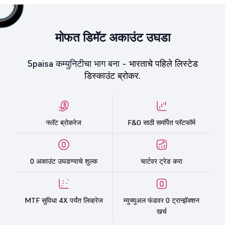
मोफत डिमॅट अकाउंट उघडा
5paisa कम्युनिटीचा भाग बना -
भारताचे पहिले लिस्टेड
डिस्काउंट ब्रोकर.
फ्लॅट ब्रोकरेज
F&O साठी समर्पित प्लॅटफॉर्म
0 अकाउंट उघडण्याचे शुल्क
चार्टवर ट्रेड करा
MTF सुविधा 4X पर्यंत लिव्हरेज
म्युच्युअल फंडवर 0 ट्रान्झॅक्शन
खर्च