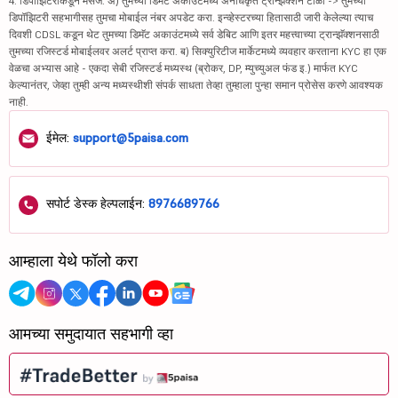
4. डिपॉझिटरीकडून मेसेज: अ) तुमच्या डिमॅट अकाउंटमध्ये अनधिकृत ट्रान्झॅक्शन टाळा -> तुमच्या
डिपॉझिटरी सहभागीसह तुमचा मोबाईल नंबर अपडेट करा. इन्व्हेस्टरच्या हितासाठी जारी केलेल्या त्याच
दिवशी CDSL कडून थेट तुमच्या डिमॅट अकाउंटमध्ये सर्व डेबिट आणि इतर महत्त्वाच्या ट्रान्झॅक्शनसाठी
तुमच्या रजिस्टर्ड मोबाईलवर अलर्ट प्राप्त करा. ब) सिक्युरिटीज मार्केटमध्ये व्यवहार करताना KYC हा एक
वेळचा अभ्यास आहे - एकदा सेबी रजिस्टर्ड मध्यस्थ (ब्रोकर, DP, म्युच्युअल फंड इ.) मार्फत KYC
केल्यानंतर, जेव्हा तुम्ही अन्य मध्यस्थीशी संपर्क साधता तेव्हा तुम्हाला पुन्हा समान प्रोसेस करणे आवश्यक
नाही.
ईमेल:
support@5paisa.com
सपोर्ट डेस्क हेल्पलाईन:
8976689766
आम्हाला येथे फॉलो करा
आमच्या समुदायात सहभागी व्हा