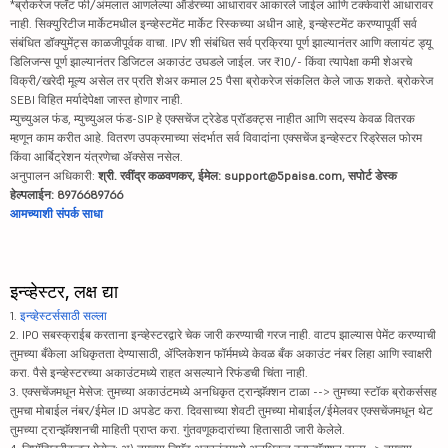
*ब्रोकरेज फ्लॅट फी/अंमलात आणलेल्या ऑर्डरच्या आधारावर आकारले जाईल आणि टक्केवारी आधारावर
नाही. सिक्युरिटीज मार्केटमधील इन्व्हेस्टमेंट मार्केट रिस्कच्या अधीन आहे, इन्व्हेस्टमेंट करण्यापूर्वी सर्व
संबंधित डॉक्युमेंट्स काळजीपूर्वक वाचा. IPV शी संबंधित सर्व प्रक्रिया पूर्ण झाल्यानंतर आणि क्लायंट ड्यू
डिलिजन्स पूर्ण झाल्यानंतर डिजिटल अकाउंट उघडले जाईल. जर ₹10/- किंवा त्यापेक्षा कमी शेअरचे
विक्री/खरेदी मूल्य असेल तर प्रति शेअर कमाल 25 पैसा ब्रोकरेज संकलित केले जाऊ शकते. ब्रोकरेज
SEBI विहित मर्यादेपेक्षा जास्त होणार नाही.
म्युच्युअल फंड, म्युच्युअल फंड-SIP हे एक्सचेंज ट्रेडेड प्रॉडक्ट्स नाहीत आणि सदस्य केवळ वितरक
म्हणून काम करीत आहे. वितरण उपक्रमाच्या संदर्भात सर्व विवादांना एक्सचेंज इन्व्हेस्टर रिड्रेसल फोरम
किंवा आर्बिट्रेशन यंत्रणेचा ॲक्सेस नसेल.
अनुपालन अधिकारी:
श्री. रवींद्र कळवणकर, ईमेल: support@5paisa.com, सपोर्ट डेस्क
हेल्पलाईन: 8976689766
आमच्याशी संपर्क साधा
इन्व्हेस्टर, लक्ष द्या
1.
इन्व्हेस्टर्ससाठी सल्ला
2. IPO सबस्क्राईब करताना इन्व्हेस्टरद्वारे चेक जारी करण्याची गरज नाही. वाटप झाल्यास पेमेंट करण्याची
तुमच्या बँकेला अधिकृतता देण्यासाठी, ॲप्लिकेशन फॉर्ममध्ये केवळ बँक अकाउंट नंबर लिहा आणि स्वाक्षरी
करा. पैसे इन्व्हेस्टरच्या अकाउंटमध्ये राहत असल्याने रिफंडची चिंता नाही.
3. एक्सचेंजमधून मेसेज: तुमच्या अकाउंटमध्ये अनधिकृत ट्रान्झॅक्शन टाळा --> तुमच्या स्टॉक ब्रोकर्ससह
तुमचा मोबाईल नंबर/ईमेल ID अपडेट करा. दिवसाच्या शेवटी तुमच्या मोबाईल/ईमेलवर एक्सचेंजमधून थेट
तुमच्या ट्रान्झॅक्शनची माहिती प्राप्त करा. गुंतवणूकदारांच्या हितासाठी जारी केलेले.