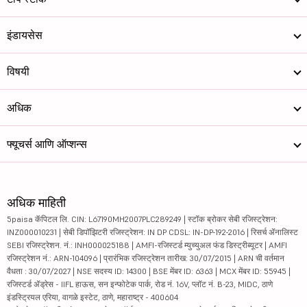
इंडायसेस
विषयी
अधिक
फ्यूचर्स आणि ऑप्शन्स
अधिक माहिती
5paisa कॅपिटल लि. CIN: L67190MH2007PLC289249 | स्टॉक ब्रोकर सेबी रजिस्ट्रेशन:
INZ000010231 | सेबी डिपॉझिटरी रजिस्ट्रेशन: IN DP CDSL: IN-DP-192-2016 | रिसर्च ॲनालिस्ट
SEBI रजिस्ट्रेशन. नं.: INH000025188 | AMFI-रजिस्टर्ड म्युच्युअल फंड डिस्ट्रीब्यूटर | AMFI
रजिस्ट्रेशन नं.: ARN-104096 | प्रारंभिक रजिस्ट्रेशन तारीख: 30/07/2015 | ARN ची वर्तमान
वैधता : 30/07/2027 | NSE सदस्य ID: 14300 | BSE मेंबर ID: 6363 | MCX मेंबर ID: 55945 |
रजिस्टर्ड ॲड्रेस - IIFL हाऊस, सन इन्फोटेक पार्क, रोड नं. 16V, प्लॉट नं. B-23, MIDC, ठाणे
इंडस्ट्रियल एरिया, वागळे इस्टेट, ठाणे, महाराष्ट्र - 400604