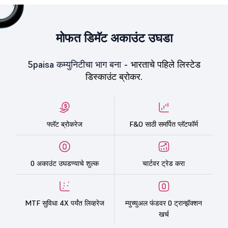
मोफत डिमॅट अकाउंट उघडा
5paisa कम्युनिटीचा भाग बना -
भारताचे पहिले लिस्टेड
डिस्काउंट ब्रोकर.
फ्लॅट ब्रोकरेज
F&O साठी समर्पित प्लॅटफॉर्म
0 अकाउंट उघडण्याचे शुल्क
चार्टवर ट्रेड करा
MTF सुविधा 4X पर्यंत लिव्हरेज
म्युच्युअल फंडवर 0 ट्रान्झॅक्शन
खर्च