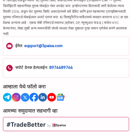
4. डिपॉझिटरीकडून मेसेज: अ) तुमच्या डिमॅट अकाउंटमध्ये अनधिकृत ट्रान्झॅक्शन टाळा -> तुमच्या
डिपॉझिटरी सहभागीसह तुमचा मोबाईल नंबर अपडेट करा. इन्व्हेस्टरच्या हितासाठी जारी केलेल्या त्याच
दिवशी CDSL कडून थेट तुमच्या डिमॅट अकाउंटमध्ये सर्व डेबिट आणि इतर महत्त्वाच्या ट्रान्झॅक्शनसाठी
तुमच्या रजिस्टर्ड मोबाईलवर अलर्ट प्राप्त करा. ब) सिक्युरिटीज मार्केटमध्ये व्यवहार करताना KYC हा एक
वेळचा अभ्यास आहे - एकदा सेबी रजिस्टर्ड मध्यस्थ (ब्रोकर, DP, म्युच्युअल फंड इ.) मार्फत KYC
केल्यानंतर, जेव्हा तुम्ही अन्य मध्यस्थीशी संपर्क साधता तेव्हा तुम्हाला पुन्हा समान प्रोसेस करणे आवश्यक
नाही.
ईमेल:
support@5paisa.com
सपोर्ट डेस्क हेल्पलाईन:
8976689766
आम्हाला येथे फॉलो करा
आमच्या समुदायात सहभागी व्हा