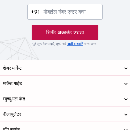
+91
डिमॅट अकाउंट उघडा
पुढे सुरू ठेवण्याद्वारे, तुम्ही सर्व
अटी व शर्ती*
मान्य करता
शेअर मार्केट
मार्केट गाईड
म्युच्युअल फंड
कॅल्क्युलेटर
टॉप स्टॉक