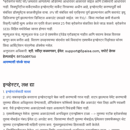
*ब्रोकरेज फ्लॅट फी/अंमलात आणलेल्या ऑर्डरच्या आधारावर आकारले जाईल आणि टक्केवारी आधारावर
नाही. सिक्युरिटीज मार्केटमधील इन्व्हेस्टमेंट मार्केट रिस्कच्या अधीन आहे, इन्व्हेस्टमेंट करण्यापूर्वी सर्व
संबंधित डॉक्युमेंट्स काळजीपूर्वक वाचा. IPV शी संबंधित सर्व प्रक्रिया पूर्ण झाल्यानंतर आणि क्लायंट ड्यू
डिलिजन्स पूर्ण झाल्यानंतर डिजिटल अकाउंट उघडले जाईल. जर ₹10/- किंवा त्यापेक्षा कमी शेअरचे
विक्री/खरेदी मूल्य असेल तर प्रति शेअर कमाल 25 पैसा ब्रोकरेज संकलित केले जाऊ शकते. ब्रोकरेज
SEBI विहित मर्यादेपेक्षा जास्त होणार नाही.
म्युच्युअल फंड, म्युच्युअल फंड-SIP हे एक्सचेंज ट्रेडेड प्रॉडक्ट्स नाहीत आणि सदस्य केवळ वितरक
म्हणून काम करीत आहे. वितरण उपक्रमाच्या संदर्भात सर्व विवादांना एक्सचेंज इन्व्हेस्टर रिड्रेसल फोरम
किंवा आर्बिट्रेशन यंत्रणेचा ॲक्सेस नसेल.
अनुपालन अधिकारी:
श्री. रवींद्र कळवणकर, ईमेल: support@5paisa.com, सपोर्ट डेस्क
हेल्पलाईन: 8976689766
आमच्याशी संपर्क साधा
इन्व्हेस्टर, लक्ष द्या
1.
इन्व्हेस्टर्ससाठी सल्ला
2. IPO सबस्क्राईब करताना इन्व्हेस्टरद्वारे चेक जारी करण्याची गरज नाही. वाटप झाल्यास पेमेंट करण्याची
तुमच्या बँकेला अधिकृतता देण्यासाठी, ॲप्लिकेशन फॉर्ममध्ये केवळ बँक अकाउंट नंबर लिहा आणि स्वाक्षरी
करा. पैसे इन्व्हेस्टरच्या अकाउंटमध्ये राहत असल्याने रिफंडची चिंता नाही.
3. एक्सचेंजमधून मेसेज: तुमच्या अकाउंटमध्ये अनधिकृत ट्रान्झॅक्शन टाळा --> तुमच्या स्टॉक ब्रोकर्ससह
तुमचा मोबाईल नंबर/ईमेल ID अपडेट करा. दिवसाच्या शेवटी तुमच्या मोबाईल/ईमेलवर एक्सचेंजमधून थेट
तुमच्या ट्रान्झॅक्शनची माहिती प्राप्त करा. गुंतवणूकदारांच्या हितासाठी जारी केलेले.