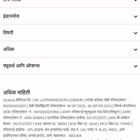
इंडायसेस
विषयी
अधिक
फ्यूचर्स आणि ऑप्शन्स
अधिक माहिती
5paisa कॅपिटल लि. CIN: L67190MH2007PLC289249 | स्टॉक ब्रोकर सेबी रजिस्ट्रेशन:
INZ000010231 | सेबी डिपॉझिटरी रजिस्ट्रेशन: IN DP CDSL: IN-DP-192-2016 | रिसर्च ॲनालिस्ट
SEBI रजिस्ट्रेशन. नं.: INH000025188 | AMFI-रजिस्टर्ड म्युच्युअल फंड डिस्ट्रीब्यूटर | AMFI
रजिस्ट्रेशन नं.: ARN-104096 | प्रारंभिक रजिस्ट्रेशन तारीख: 30/07/2015 | ARN ची वर्तमान
वैधता : 30/07/2027 | NSE सदस्य ID: 14300 | BSE मेंबर ID: 6363 | MCX मेंबर ID: 55945 |
रजिस्टर्ड ॲड्रेस - IIFL हाऊस, सन इन्फोटेक पार्क, रोड नं. 16V, प्लॉट नं. B-23, MIDC, ठाणे
इंडस्ट्रियल एरिया, वागळे इस्टेट, ठाणे, महाराष्ट्र - 400604