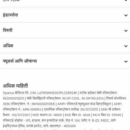
इंडायसेस
विषयी
अधिक
फ्यूचर्स आणि ऑप्शन्स
अधिक माहिती
5paisa कॅपिटल लि. CIN: L67190MH2007PLC289249 | स्टॉक ब्रोकर सेबी रजिस्ट्रेशन:
INZ000010231 | सेबी डिपॉझिटरी रजिस्ट्रेशन: IN DP CDSL: IN-DP-192-2016 | रिसर्च ॲनालिस्ट
SEBI रजिस्ट्रेशन. नं.: INH000025188 | AMFI-रजिस्टर्ड म्युच्युअल फंड डिस्ट्रीब्यूटर | AMFI
रजिस्ट्रेशन नं.: ARN-104096 | प्रारंभिक रजिस्ट्रेशन तारीख: 30/07/2015 | ARN ची वर्तमान
वैधता : 30/07/2027 | NSE सदस्य ID: 14300 | BSE मेंबर ID: 6363 | MCX मेंबर ID: 55945 |
रजिस्टर्ड ॲड्रेस - IIFL हाऊस, सन इन्फोटेक पार्क, रोड नं. 16V, प्लॉट नं. B-23, MIDC, ठाणे
इंडस्ट्रियल एरिया, वागळे इस्टेट, ठाणे, महाराष्ट्र - 400604