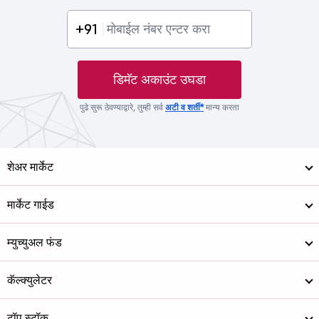
+91
डिमॅट अकाउंट उघडा
पुढे सुरू ठेवण्याद्वारे, तुम्ही सर्व
अटी व शर्ती*
मान्य करता
शेअर मार्केट
मार्केट गाईड
म्युच्युअल फंड
कॅल्क्युलेटर
टॉप स्टॉक