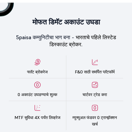
मोफत डिमॅट अकाउंट उघडा
5paisa कम्युनिटीचा भाग बना -
भारताचे पहिले लिस्टेड
डिस्काउंट ब्रोकर.
फ्लॅट ब्रोकरेज
F&O साठी समर्पित प्लॅटफॉर्म
0 अकाउंट उघडण्याचे शुल्क
चार्टवर ट्रेड करा
MTF सुविधा 4X पर्यंत लिव्हरेज
म्युच्युअल फंडवर 0 ट्रान्झॅक्शन
खर्च