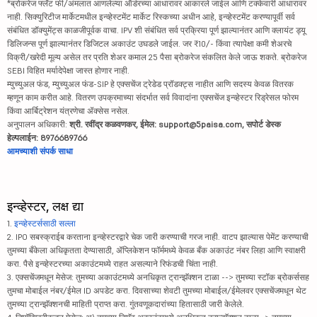
*ब्रोकरेज फ्लॅट फी/अंमलात आणलेल्या ऑर्डरच्या आधारावर आकारले जाईल आणि टक्केवारी आधारावर
नाही. सिक्युरिटीज मार्केटमधील इन्व्हेस्टमेंट मार्केट रिस्कच्या अधीन आहे, इन्व्हेस्टमेंट करण्यापूर्वी सर्व
संबंधित डॉक्युमेंट्स काळजीपूर्वक वाचा. IPV शी संबंधित सर्व प्रक्रिया पूर्ण झाल्यानंतर आणि क्लायंट ड्यू
डिलिजन्स पूर्ण झाल्यानंतर डिजिटल अकाउंट उघडले जाईल. जर ₹10/- किंवा त्यापेक्षा कमी शेअरचे
विक्री/खरेदी मूल्य असेल तर प्रति शेअर कमाल 25 पैसा ब्रोकरेज संकलित केले जाऊ शकते. ब्रोकरेज
SEBI विहित मर्यादेपेक्षा जास्त होणार नाही.
म्युच्युअल फंड, म्युच्युअल फंड-SIP हे एक्सचेंज ट्रेडेड प्रॉडक्ट्स नाहीत आणि सदस्य केवळ वितरक
म्हणून काम करीत आहे. वितरण उपक्रमाच्या संदर्भात सर्व विवादांना एक्सचेंज इन्व्हेस्टर रिड्रेसल फोरम
किंवा आर्बिट्रेशन यंत्रणेचा ॲक्सेस नसेल.
अनुपालन अधिकारी:
श्री. रवींद्र कळवणकर, ईमेल: support@5paisa.com, सपोर्ट डेस्क
हेल्पलाईन: 8976689766
आमच्याशी संपर्क साधा
इन्व्हेस्टर, लक्ष द्या
1.
इन्व्हेस्टर्ससाठी सल्ला
2. IPO सबस्क्राईब करताना इन्व्हेस्टरद्वारे चेक जारी करण्याची गरज नाही. वाटप झाल्यास पेमेंट करण्याची
तुमच्या बँकेला अधिकृतता देण्यासाठी, ॲप्लिकेशन फॉर्ममध्ये केवळ बँक अकाउंट नंबर लिहा आणि स्वाक्षरी
करा. पैसे इन्व्हेस्टरच्या अकाउंटमध्ये राहत असल्याने रिफंडची चिंता नाही.
3. एक्सचेंजमधून मेसेज: तुमच्या अकाउंटमध्ये अनधिकृत ट्रान्झॅक्शन टाळा --> तुमच्या स्टॉक ब्रोकर्ससह
तुमचा मोबाईल नंबर/ईमेल ID अपडेट करा. दिवसाच्या शेवटी तुमच्या मोबाईल/ईमेलवर एक्सचेंजमधून थेट
तुमच्या ट्रान्झॅक्शनची माहिती प्राप्त करा. गुंतवणूकदारांच्या हितासाठी जारी केलेले.