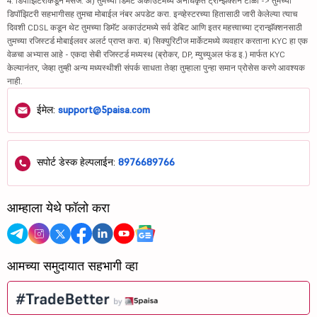
4. डिपॉझिटरीकडून मेसेज: अ) तुमच्या डिमॅट अकाउंटमध्ये अनधिकृत ट्रान्झॅक्शन टाळा -> तुमच्या
डिपॉझिटरी सहभागीसह तुमचा मोबाईल नंबर अपडेट करा. इन्व्हेस्टरच्या हितासाठी जारी केलेल्या त्याच
दिवशी CDSL कडून थेट तुमच्या डिमॅट अकाउंटमध्ये सर्व डेबिट आणि इतर महत्त्वाच्या ट्रान्झॅक्शनसाठी
तुमच्या रजिस्टर्ड मोबाईलवर अलर्ट प्राप्त करा. ब) सिक्युरिटीज मार्केटमध्ये व्यवहार करताना KYC हा एक
वेळचा अभ्यास आहे - एकदा सेबी रजिस्टर्ड मध्यस्थ (ब्रोकर, DP, म्युच्युअल फंड इ.) मार्फत KYC
केल्यानंतर, जेव्हा तुम्ही अन्य मध्यस्थीशी संपर्क साधता तेव्हा तुम्हाला पुन्हा समान प्रोसेस करणे आवश्यक
नाही.
ईमेल:
support@5paisa.com
सपोर्ट डेस्क हेल्पलाईन:
8976689766
आम्हाला येथे फॉलो करा
आमच्या समुदायात सहभागी व्हा