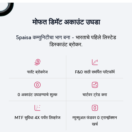
मोफत डिमॅट अकाउंट उघडा
5paisa कम्युनिटीचा भाग बना -
भारताचे पहिले लिस्टेड
डिस्काउंट ब्रोकर.
फ्लॅट ब्रोकरेज
F&O साठी समर्पित प्लॅटफॉर्म
0 अकाउंट उघडण्याचे शुल्क
चार्टवर ट्रेड करा
MTF सुविधा 4X पर्यंत लिव्हरेज
म्युच्युअल फंडवर 0 ट्रान्झॅक्शन
खर्च