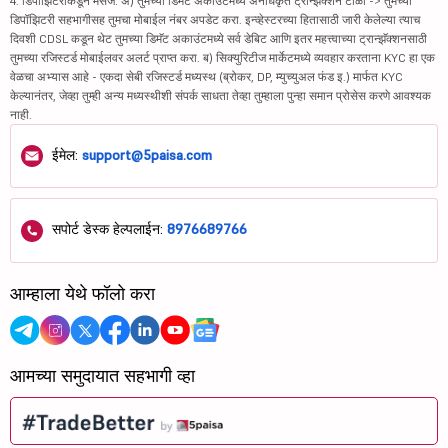
4. डिपॉझिटरीकडून मेसेज: अ) तुमच्या डिमॅट अकाउंटमध्ये अनधिकृत ट्रान्झॅक्शन टाळा -> तुमच्या
डिपॉझिटरी सहभागीसह तुमचा मोबाईल नंबर अपडेट करा. इन्व्हेस्टरच्या हितासाठी जारी केलेल्या त्याच
दिवशी CDSL कडून थेट तुमच्या डिमॅट अकाउंटमध्ये सर्व डेबिट आणि इतर महत्त्वाच्या ट्रान्झॅक्शनसाठी
तुमच्या रजिस्टर्ड मोबाईलवर अलर्ट प्राप्त करा. ब) सिक्युरिटीज मार्केटमध्ये व्यवहार करताना KYC हा एक
वेळचा अभ्यास आहे - एकदा सेबी रजिस्टर्ड मध्यस्थ (ब्रोकर, DP, म्युच्युअल फंड इ.) मार्फत KYC
केल्यानंतर, जेव्हा तुम्ही अन्य मध्यस्थीशी संपर्क साधता तेव्हा तुम्हाला पुन्हा समान प्रोसेस करणे आवश्यक
नाही.
ईमेल:
support@5paisa.com
सपोर्ट डेस्क हेल्पलाईन:
8976689766
आम्हाला येथे फॉलो करा
आमच्या समुदायात सहभागी व्हा