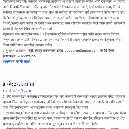
*ब्रोकरेज फ्लॅट फी/अंमलात आणलेल्या ऑर्डरच्या आधारावर आकारले जाईल आणि टक्केवारी आधारावर
नाही. सिक्युरिटीज मार्केटमधील इन्व्हेस्टमेंट मार्केट रिस्कच्या अधीन आहे, इन्व्हेस्टमेंट करण्यापूर्वी सर्व
संबंधित डॉक्युमेंट्स काळजीपूर्वक वाचा. IPV शी संबंधित सर्व प्रक्रिया पूर्ण झाल्यानंतर आणि क्लायंट ड्यू
डिलिजन्स पूर्ण झाल्यानंतर डिजिटल अकाउंट उघडले जाईल. जर ₹10/- किंवा त्यापेक्षा कमी शेअरचे
विक्री/खरेदी मूल्य असेल तर प्रति शेअर कमाल 25 पैसा ब्रोकरेज संकलित केले जाऊ शकते. ब्रोकरेज
SEBI विहित मर्यादेपेक्षा जास्त होणार नाही.
म्युच्युअल फंड, म्युच्युअल फंड-SIP हे एक्सचेंज ट्रेडेड प्रॉडक्ट्स नाहीत आणि सदस्य केवळ वितरक
म्हणून काम करीत आहे. वितरण उपक्रमाच्या संदर्भात सर्व विवादांना एक्सचेंज इन्व्हेस्टर रिड्रेसल फोरम
किंवा आर्बिट्रेशन यंत्रणेचा ॲक्सेस नसेल.
अनुपालन अधिकारी:
श्री. रवींद्र कळवणकर, ईमेल: support@5paisa.com, सपोर्ट डेस्क
हेल्पलाईन: 8976689766
आमच्याशी संपर्क साधा
इन्व्हेस्टर, लक्ष द्या
1.
इन्व्हेस्टर्ससाठी सल्ला
2. IPO सबस्क्राईब करताना इन्व्हेस्टरद्वारे चेक जारी करण्याची गरज नाही. वाटप झाल्यास पेमेंट करण्याची
तुमच्या बँकेला अधिकृतता देण्यासाठी, ॲप्लिकेशन फॉर्ममध्ये केवळ बँक अकाउंट नंबर लिहा आणि स्वाक्षरी
करा. पैसे इन्व्हेस्टरच्या अकाउंटमध्ये राहत असल्याने रिफंडची चिंता नाही.
3. एक्सचेंजमधून मेसेज: तुमच्या अकाउंटमध्ये अनधिकृत ट्रान्झॅक्शन टाळा --> तुमच्या स्टॉक ब्रोकर्ससह
तुमचा मोबाईल नंबर/ईमेल ID अपडेट करा. दिवसाच्या शेवटी तुमच्या मोबाईल/ईमेलवर एक्सचेंजमधून थेट
तुमच्या ट्रान्झॅक्शनची माहिती प्राप्त करा. गुंतवणूकदारांच्या हितासाठी जारी केलेले.