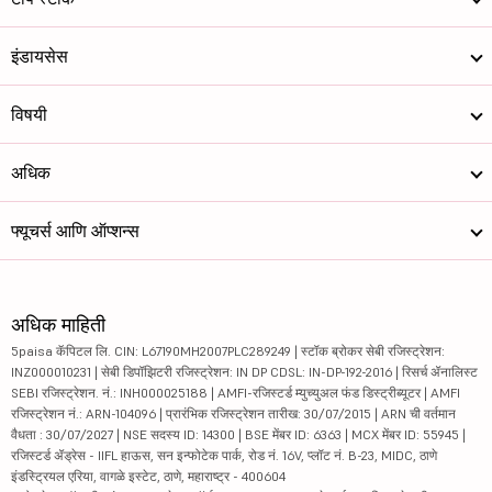
इंडायसेस
विषयी
अधिक
फ्यूचर्स आणि ऑप्शन्स
अधिक माहिती
5paisa कॅपिटल लि. CIN: L67190MH2007PLC289249 | स्टॉक ब्रोकर सेबी रजिस्ट्रेशन:
INZ000010231 | सेबी डिपॉझिटरी रजिस्ट्रेशन: IN DP CDSL: IN-DP-192-2016 | रिसर्च ॲनालिस्ट
SEBI रजिस्ट्रेशन. नं.: INH000025188 | AMFI-रजिस्टर्ड म्युच्युअल फंड डिस्ट्रीब्यूटर | AMFI
रजिस्ट्रेशन नं.: ARN-104096 | प्रारंभिक रजिस्ट्रेशन तारीख: 30/07/2015 | ARN ची वर्तमान
वैधता : 30/07/2027 | NSE सदस्य ID: 14300 | BSE मेंबर ID: 6363 | MCX मेंबर ID: 55945 |
रजिस्टर्ड ॲड्रेस - IIFL हाऊस, सन इन्फोटेक पार्क, रोड नं. 16V, प्लॉट नं. B-23, MIDC, ठाणे
इंडस्ट्रियल एरिया, वागळे इस्टेट, ठाणे, महाराष्ट्र - 400604