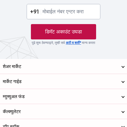
+91
डिमॅट अकाउंट उघडा
पुढे सुरू ठेवण्याद्वारे, तुम्ही सर्व
अटी व शर्ती*
मान्य करता
शेअर मार्केट
मार्केट गाईड
म्युच्युअल फंड
कॅल्क्युलेटर
टॉप स्टॉक