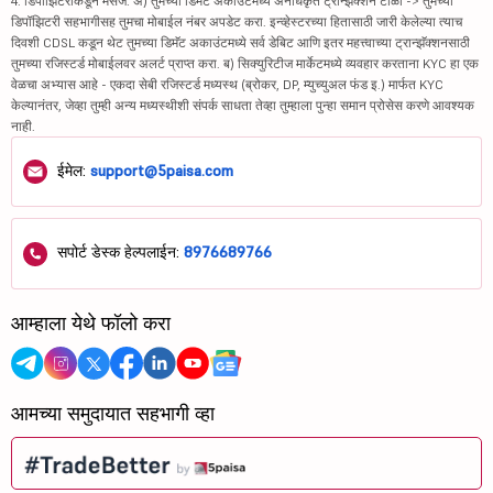
4. डिपॉझिटरीकडून मेसेज: अ) तुमच्या डिमॅट अकाउंटमध्ये अनधिकृत ट्रान्झॅक्शन टाळा -> तुमच्या
डिपॉझिटरी सहभागीसह तुमचा मोबाईल नंबर अपडेट करा. इन्व्हेस्टरच्या हितासाठी जारी केलेल्या त्याच
दिवशी CDSL कडून थेट तुमच्या डिमॅट अकाउंटमध्ये सर्व डेबिट आणि इतर महत्त्वाच्या ट्रान्झॅक्शनसाठी
तुमच्या रजिस्टर्ड मोबाईलवर अलर्ट प्राप्त करा. ब) सिक्युरिटीज मार्केटमध्ये व्यवहार करताना KYC हा एक
वेळचा अभ्यास आहे - एकदा सेबी रजिस्टर्ड मध्यस्थ (ब्रोकर, DP, म्युच्युअल फंड इ.) मार्फत KYC
केल्यानंतर, जेव्हा तुम्ही अन्य मध्यस्थीशी संपर्क साधता तेव्हा तुम्हाला पुन्हा समान प्रोसेस करणे आवश्यक
नाही.
ईमेल:
support@5paisa.com
सपोर्ट डेस्क हेल्पलाईन:
8976689766
आम्हाला येथे फॉलो करा
आमच्या समुदायात सहभागी व्हा