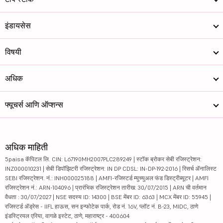
इंडायसेस
विषयी
अधिक
फ्यूचर्स आणि ऑप्शन्स
अधिक माहिती
5paisa कॅपिटल लि. CIN: L67190MH2007PLC289249 | स्टॉक ब्रोकर सेबी रजिस्ट्रेशन:
INZ000010231 | सेबी डिपॉझिटरी रजिस्ट्रेशन: IN DP CDSL: IN-DP-192-2016 | रिसर्च ॲनालिस्ट
SEBI रजिस्ट्रेशन. नं.: INH000025188 | AMFI-रजिस्टर्ड म्युच्युअल फंड डिस्ट्रीब्यूटर | AMFI
रजिस्ट्रेशन नं.: ARN-104096 | प्रारंभिक रजिस्ट्रेशन तारीख: 30/07/2015 | ARN ची वर्तमान
वैधता : 30/07/2027 | NSE सदस्य ID: 14300 | BSE मेंबर ID: 6363 | MCX मेंबर ID: 55945 |
रजिस्टर्ड ॲड्रेस - IIFL हाऊस, सन इन्फोटेक पार्क, रोड नं. 16V, प्लॉट नं. B-23, MIDC, ठाणे
इंडस्ट्रियल एरिया, वागळे इस्टेट, ठाणे, महाराष्ट्र - 400604