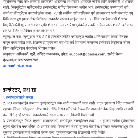
*ब्रोकरेज फ्लॅट फी/अंमलात आणलेल्या ऑर्डरच्या आधारावर आकारले जाईल आणि टक्केवारी आधारावर
नाही. सिक्युरिटीज मार्केटमधील इन्व्हेस्टमेंट मार्केट रिस्कच्या अधीन आहे, इन्व्हेस्टमेंट करण्यापूर्वी सर्व
संबंधित डॉक्युमेंट्स काळजीपूर्वक वाचा. IPV शी संबंधित सर्व प्रक्रिया पूर्ण झाल्यानंतर आणि क्लायंट ड्यू
डिलिजन्स पूर्ण झाल्यानंतर डिजिटल अकाउंट उघडले जाईल. जर ₹10/- किंवा त्यापेक्षा कमी शेअरचे
विक्री/खरेदी मूल्य असेल तर प्रति शेअर कमाल 25 पैसा ब्रोकरेज संकलित केले जाऊ शकते. ब्रोकरेज
SEBI विहित मर्यादेपेक्षा जास्त होणार नाही.
म्युच्युअल फंड, म्युच्युअल फंड-SIP हे एक्सचेंज ट्रेडेड प्रॉडक्ट्स नाहीत आणि सदस्य केवळ वितरक
म्हणून काम करीत आहे. वितरण उपक्रमाच्या संदर्भात सर्व विवादांना एक्सचेंज इन्व्हेस्टर रिड्रेसल फोरम
किंवा आर्बिट्रेशन यंत्रणेचा ॲक्सेस नसेल.
अनुपालन अधिकारी:
श्री. रवींद्र कळवणकर, ईमेल: support@5paisa.com, सपोर्ट डेस्क
हेल्पलाईन: 8976689766
आमच्याशी संपर्क साधा
इन्व्हेस्टर, लक्ष द्या
1.
इन्व्हेस्टर्ससाठी सल्ला
2. IPO सबस्क्राईब करताना इन्व्हेस्टरद्वारे चेक जारी करण्याची गरज नाही. वाटप झाल्यास पेमेंट करण्याची
तुमच्या बँकेला अधिकृतता देण्यासाठी, ॲप्लिकेशन फॉर्ममध्ये केवळ बँक अकाउंट नंबर लिहा आणि स्वाक्षरी
करा. पैसे इन्व्हेस्टरच्या अकाउंटमध्ये राहत असल्याने रिफंडची चिंता नाही.
3. एक्सचेंजमधून मेसेज: तुमच्या अकाउंटमध्ये अनधिकृत ट्रान्झॅक्शन टाळा --> तुमच्या स्टॉक ब्रोकर्ससह
तुमचा मोबाईल नंबर/ईमेल ID अपडेट करा. दिवसाच्या शेवटी तुमच्या मोबाईल/ईमेलवर एक्सचेंजमधून थेट
तुमच्या ट्रान्झॅक्शनची माहिती प्राप्त करा. गुंतवणूकदारांच्या हितासाठी जारी केलेले.