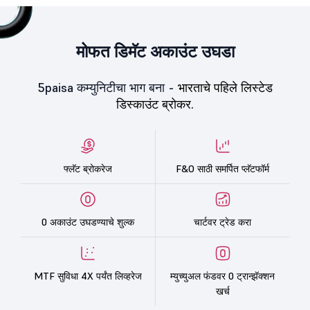
मोफत डिमॅट अकाउंट उघडा
5paisa कम्युनिटीचा भाग बना -
भारताचे पहिले लिस्टेड
डिस्काउंट ब्रोकर.
फ्लॅट ब्रोकरेज
F&O साठी समर्पित प्लॅटफॉर्म
0 अकाउंट उघडण्याचे शुल्क
चार्टवर ट्रेड करा
MTF सुविधा 4X पर्यंत लिव्हरेज
म्युच्युअल फंडवर 0 ट्रान्झॅक्शन
खर्च