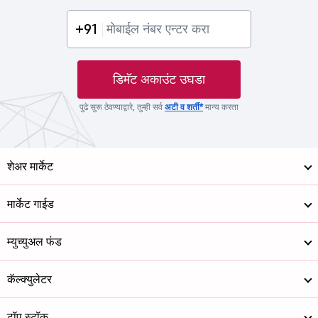
+91
डिमॅट अकाउंट उघडा
पुढे सुरू ठेवण्याद्वारे, तुम्ही सर्व
अटी व शर्ती*
मान्य करता
शेअर मार्केट
मार्केट गाईड
म्युच्युअल फंड
कॅल्क्युलेटर
टॉप स्टॉक