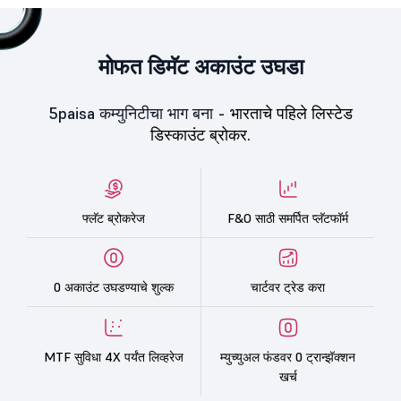
मोफत डिमॅट अकाउंट उघडा
5paisa कम्युनिटीचा भाग बना -
भारताचे पहिले लिस्टेड
डिस्काउंट ब्रोकर.
फ्लॅट ब्रोकरेज
F&O साठी समर्पित प्लॅटफॉर्म
0 अकाउंट उघडण्याचे शुल्क
चार्टवर ट्रेड करा
MTF सुविधा 4X पर्यंत लिव्हरेज
म्युच्युअल फंडवर 0 ट्रान्झॅक्शन
खर्च