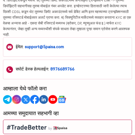
4. डिपॉझिटरीकडून मेसेज: अ) तुमच्या डिमॅट अकाउंटमध्ये अनधिकृत ट्रान्झॅक्शन टाळा -> तुमच्या
डिपॉझिटरी सहभागीसह तुमचा मोबाईल नंबर अपडेट करा. इन्व्हेस्टरच्या हितासाठी जारी केलेल्या त्याच
दिवशी CDSL कडून थेट तुमच्या डिमॅट अकाउंटमध्ये सर्व डेबिट आणि इतर महत्त्वाच्या ट्रान्झॅक्शनसाठी
तुमच्या रजिस्टर्ड मोबाईलवर अलर्ट प्राप्त करा. ब) सिक्युरिटीज मार्केटमध्ये व्यवहार करताना KYC हा एक
वेळचा अभ्यास आहे - एकदा सेबी रजिस्टर्ड मध्यस्थ (ब्रोकर, DP, म्युच्युअल फंड इ.) मार्फत KYC
केल्यानंतर, जेव्हा तुम्ही अन्य मध्यस्थीशी संपर्क साधता तेव्हा तुम्हाला पुन्हा समान प्रोसेस करणे आवश्यक
नाही.
ईमेल:
support@5paisa.com
सपोर्ट डेस्क हेल्पलाईन:
8976689766
आम्हाला येथे फॉलो करा
आमच्या समुदायात सहभागी व्हा