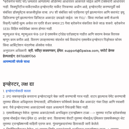
*ब्रोकरेज फ्लॅट फी/अंमलात आणलेल्या ऑर्डरच्या आधारावर आकारले जाईल आणि टक्केवारी आधारावर
नाही. सिक्युरिटीज मार्केटमधील इन्व्हेस्टमेंट मार्केट रिस्कच्या अधीन आहे, इन्व्हेस्टमेंट करण्यापूर्वी सर्व
संबंधित डॉक्युमेंट्स काळजीपूर्वक वाचा. IPV शी संबंधित सर्व प्रक्रिया पूर्ण झाल्यानंतर आणि क्लायंट ड्यू
डिलिजन्स पूर्ण झाल्यानंतर डिजिटल अकाउंट उघडले जाईल. जर ₹10/- किंवा त्यापेक्षा कमी शेअरचे
विक्री/खरेदी मूल्य असेल तर प्रति शेअर कमाल 25 पैसा ब्रोकरेज संकलित केले जाऊ शकते. ब्रोकरेज
SEBI विहित मर्यादेपेक्षा जास्त होणार नाही.
म्युच्युअल फंड, म्युच्युअल फंड-SIP हे एक्सचेंज ट्रेडेड प्रॉडक्ट्स नाहीत आणि सदस्य केवळ वितरक
म्हणून काम करीत आहे. वितरण उपक्रमाच्या संदर्भात सर्व विवादांना एक्सचेंज इन्व्हेस्टर रिड्रेसल फोरम
किंवा आर्बिट्रेशन यंत्रणेचा ॲक्सेस नसेल.
अनुपालन अधिकारी:
श्री. रवींद्र कळवणकर, ईमेल: support@5paisa.com, सपोर्ट डेस्क
हेल्पलाईन: 8976689766
आमच्याशी संपर्क साधा
इन्व्हेस्टर, लक्ष द्या
1.
इन्व्हेस्टर्ससाठी सल्ला
2. IPO सबस्क्राईब करताना इन्व्हेस्टरद्वारे चेक जारी करण्याची गरज नाही. वाटप झाल्यास पेमेंट करण्याची
तुमच्या बँकेला अधिकृतता देण्यासाठी, ॲप्लिकेशन फॉर्ममध्ये केवळ बँक अकाउंट नंबर लिहा आणि स्वाक्षरी
करा. पैसे इन्व्हेस्टरच्या अकाउंटमध्ये राहत असल्याने रिफंडची चिंता नाही.
3. एक्सचेंजमधून मेसेज: तुमच्या अकाउंटमध्ये अनधिकृत ट्रान्झॅक्शन टाळा --> तुमच्या स्टॉक ब्रोकर्ससह
तुमचा मोबाईल नंबर/ईमेल ID अपडेट करा. दिवसाच्या शेवटी तुमच्या मोबाईल/ईमेलवर एक्सचेंजमधून थेट
तुमच्या ट्रान्झॅक्शनची माहिती प्राप्त करा. गुंतवणूकदारांच्या हितासाठी जारी केलेले.