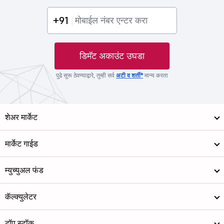
+91
डिमॅट अकाउंट उघडा
पुढे सुरू ठेवण्याद्वारे, तुम्ही सर्व
अटी व शर्ती*
मान्य करता
शेअर मार्केट
मार्केट गाईड
म्युच्युअल फंड
कॅल्क्युलेटर
टॉप स्टॉक