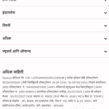
इंडायसेस
विषयी
अधिक
फ्यूचर्स आणि ऑप्शन्स
अधिक माहिती
5paisa कॅपिटल लि. CIN: L67190MH2007PLC289249 | स्टॉक ब्रोकर सेबी रजिस्ट्रेशन:
INZ000010231 | सेबी डिपॉझिटरी रजिस्ट्रेशन: IN DP CDSL: IN-DP-192-2016 | रिसर्च ॲनालिस्ट
SEBI रजिस्ट्रेशन. नं.: INH000025188 | AMFI-रजिस्टर्ड म्युच्युअल फंड डिस्ट्रीब्यूटर | AMFI
रजिस्ट्रेशन नं.: ARN-104096 | प्रारंभिक रजिस्ट्रेशन तारीख: 30/07/2015 | ARN ची वर्तमान
वैधता : 30/07/2027 | NSE सदस्य ID: 14300 | BSE मेंबर ID: 6363 | MCX मेंबर ID: 55945 |
रजिस्टर्ड ॲड्रेस - IIFL हाऊस, सन इन्फोटेक पार्क, रोड नं. 16V, प्लॉट नं. B-23, MIDC, ठाणे
इंडस्ट्रियल एरिया, वागळे इस्टेट, ठाणे, महाराष्ट्र - 400604