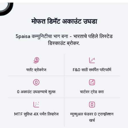
मोफत डिमॅट अकाउंट उघडा
5paisa कम्युनिटीचा भाग बना -
भारताचे पहिले लिस्टेड
डिस्काउंट ब्रोकर.
फ्लॅट ब्रोकरेज
F&O साठी समर्पित प्लॅटफॉर्म
0 अकाउंट उघडण्याचे शुल्क
चार्टवर ट्रेड करा
MTF सुविधा 4X पर्यंत लिव्हरेज
म्युच्युअल फंडवर 0 ट्रान्झॅक्शन
खर्च