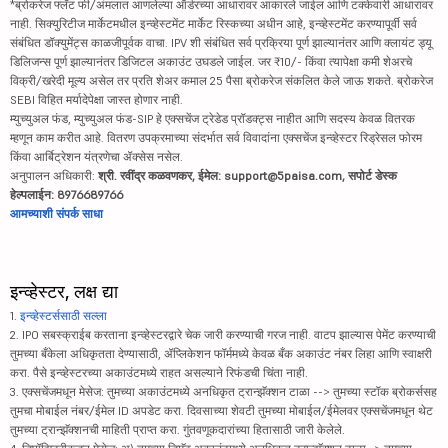
*ब्रोकरेज फ्लॅट फी/अंमलात आणलेल्या ऑर्डरच्या आधारावर आकारले जाईल आणि टक्केवारी आधारावर
नाही. सिक्युरिटीज मार्केटमधील इन्व्हेस्टमेंट मार्केट रिस्कच्या अधीन आहे, इन्व्हेस्टमेंट करण्यापूर्वी सर्व
संबंधित डॉक्युमेंट्स काळजीपूर्वक वाचा. IPV शी संबंधित सर्व प्रक्रिया पूर्ण झाल्यानंतर आणि क्लायंट ड्यू
डिलिजन्स पूर्ण झाल्यानंतर डिजिटल अकाउंट उघडले जाईल. जर ₹10/- किंवा त्यापेक्षा कमी शेअरचे
विक्री/खरेदी मूल्य असेल तर प्रति शेअर कमाल 25 पैसा ब्रोकरेज संकलित केले जाऊ शकते. ब्रोकरेज
SEBI विहित मर्यादेपेक्षा जास्त होणार नाही.
म्युच्युअल फंड, म्युच्युअल फंड-SIP हे एक्सचेंज ट्रेडेड प्रॉडक्ट्स नाहीत आणि सदस्य केवळ वितरक
म्हणून काम करीत आहे. वितरण उपक्रमाच्या संदर्भात सर्व विवादांना एक्सचेंज इन्व्हेस्टर रिड्रेसल फोरम
किंवा आर्बिट्रेशन यंत्रणेचा ॲक्सेस नसेल.
अनुपालन अधिकारी:
श्री. रवींद्र कळवणकर, ईमेल: support@5paisa.com, सपोर्ट डेस्क
हेल्पलाईन: 8976689766
आमच्याशी संपर्क साधा
इन्व्हेस्टर, लक्ष द्या
1.
इन्व्हेस्टर्ससाठी सल्ला
2. IPO सबस्क्राईब करताना इन्व्हेस्टरद्वारे चेक जारी करण्याची गरज नाही. वाटप झाल्यास पेमेंट करण्याची
तुमच्या बँकेला अधिकृतता देण्यासाठी, ॲप्लिकेशन फॉर्ममध्ये केवळ बँक अकाउंट नंबर लिहा आणि स्वाक्षरी
करा. पैसे इन्व्हेस्टरच्या अकाउंटमध्ये राहत असल्याने रिफंडची चिंता नाही.
3. एक्सचेंजमधून मेसेज: तुमच्या अकाउंटमध्ये अनधिकृत ट्रान्झॅक्शन टाळा --> तुमच्या स्टॉक ब्रोकर्ससह
तुमचा मोबाईल नंबर/ईमेल ID अपडेट करा. दिवसाच्या शेवटी तुमच्या मोबाईल/ईमेलवर एक्सचेंजमधून थेट
तुमच्या ट्रान्झॅक्शनची माहिती प्राप्त करा. गुंतवणूकदारांच्या हितासाठी जारी केलेले.