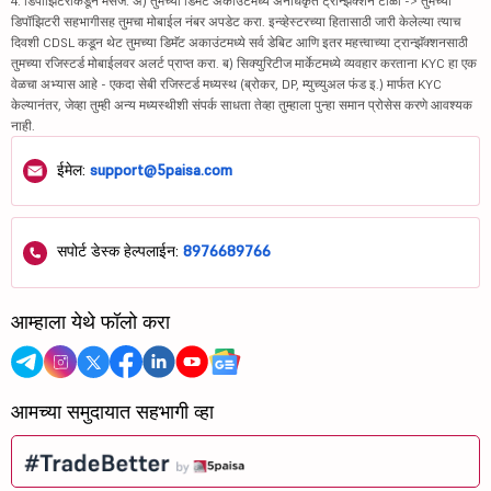
4. डिपॉझिटरीकडून मेसेज: अ) तुमच्या डिमॅट अकाउंटमध्ये अनधिकृत ट्रान्झॅक्शन टाळा -> तुमच्या
डिपॉझिटरी सहभागीसह तुमचा मोबाईल नंबर अपडेट करा. इन्व्हेस्टरच्या हितासाठी जारी केलेल्या त्याच
दिवशी CDSL कडून थेट तुमच्या डिमॅट अकाउंटमध्ये सर्व डेबिट आणि इतर महत्त्वाच्या ट्रान्झॅक्शनसाठी
तुमच्या रजिस्टर्ड मोबाईलवर अलर्ट प्राप्त करा. ब) सिक्युरिटीज मार्केटमध्ये व्यवहार करताना KYC हा एक
वेळचा अभ्यास आहे - एकदा सेबी रजिस्टर्ड मध्यस्थ (ब्रोकर, DP, म्युच्युअल फंड इ.) मार्फत KYC
केल्यानंतर, जेव्हा तुम्ही अन्य मध्यस्थीशी संपर्क साधता तेव्हा तुम्हाला पुन्हा समान प्रोसेस करणे आवश्यक
नाही.
ईमेल:
support@5paisa.com
सपोर्ट डेस्क हेल्पलाईन:
8976689766
आम्हाला येथे फॉलो करा
आमच्या समुदायात सहभागी व्हा