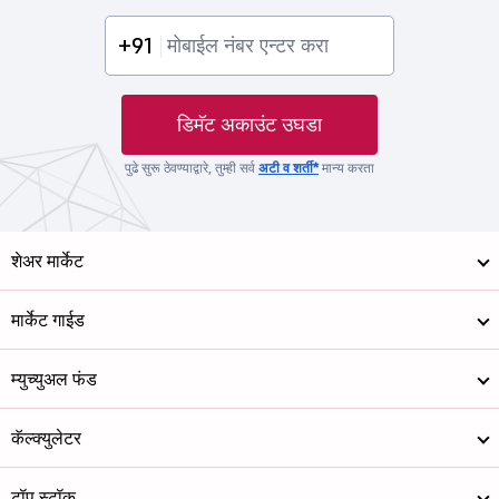
+91
डिमॅट अकाउंट उघडा
पुढे सुरू ठेवण्याद्वारे, तुम्ही सर्व
अटी व शर्ती*
मान्य करता
शेअर मार्केट
मार्केट गाईड
म्युच्युअल फंड
कॅल्क्युलेटर
टॉप स्टॉक