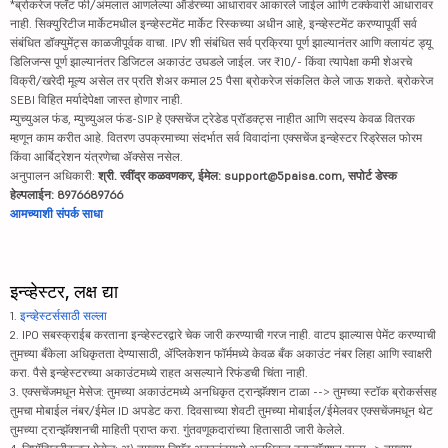
*ब्रोकरेज फ्लॅट फी/अंमलात आणलेल्या ऑर्डरच्या आधारावर आकारले जाईल आणि टक्केवारी आधारावर
नाही. सिक्युरिटीज मार्केटमधील इन्व्हेस्टमेंट मार्केट रिस्कच्या अधीन आहे, इन्व्हेस्टमेंट करण्यापूर्वी सर्व
संबंधित डॉक्युमेंट्स काळजीपूर्वक वाचा. IPV शी संबंधित सर्व प्रक्रिया पूर्ण झाल्यानंतर आणि क्लायंट ड्यू
डिलिजन्स पूर्ण झाल्यानंतर डिजिटल अकाउंट उघडले जाईल. जर ₹10/- किंवा त्यापेक्षा कमी शेअरचे
विक्री/खरेदी मूल्य असेल तर प्रति शेअर कमाल 25 पैसा ब्रोकरेज संकलित केले जाऊ शकते. ब्रोकरेज
SEBI विहित मर्यादेपेक्षा जास्त होणार नाही.
म्युच्युअल फंड, म्युच्युअल फंड-SIP हे एक्सचेंज ट्रेडेड प्रॉडक्ट्स नाहीत आणि सदस्य केवळ वितरक
म्हणून काम करीत आहे. वितरण उपक्रमाच्या संदर्भात सर्व विवादांना एक्सचेंज इन्व्हेस्टर रिड्रेसल फोरम
किंवा आर्बिट्रेशन यंत्रणेचा ॲक्सेस नसेल.
अनुपालन अधिकारी:
श्री. रवींद्र कळवणकर, ईमेल: support@5paisa.com, सपोर्ट डेस्क
हेल्पलाईन: 8976689766
आमच्याशी संपर्क साधा
इन्व्हेस्टर, लक्ष द्या
1.
इन्व्हेस्टर्ससाठी सल्ला
2. IPO सबस्क्राईब करताना इन्व्हेस्टरद्वारे चेक जारी करण्याची गरज नाही. वाटप झाल्यास पेमेंट करण्याची
तुमच्या बँकेला अधिकृतता देण्यासाठी, ॲप्लिकेशन फॉर्ममध्ये केवळ बँक अकाउंट नंबर लिहा आणि स्वाक्षरी
करा. पैसे इन्व्हेस्टरच्या अकाउंटमध्ये राहत असल्याने रिफंडची चिंता नाही.
3. एक्सचेंजमधून मेसेज: तुमच्या अकाउंटमध्ये अनधिकृत ट्रान्झॅक्शन टाळा --> तुमच्या स्टॉक ब्रोकर्ससह
तुमचा मोबाईल नंबर/ईमेल ID अपडेट करा. दिवसाच्या शेवटी तुमच्या मोबाईल/ईमेलवर एक्सचेंजमधून थेट
तुमच्या ट्रान्झॅक्शनची माहिती प्राप्त करा. गुंतवणूकदारांच्या हितासाठी जारी केलेले.