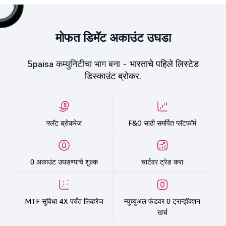
मोफत डिमॅट अकाउंट उघडा
5paisa कम्युनिटीचा भाग बना -
भारताचे पहिले लिस्टेड
डिस्काउंट ब्रोकर.
फ्लॅट ब्रोकरेज
F&O साठी समर्पित प्लॅटफॉर्म
0 अकाउंट उघडण्याचे शुल्क
चार्टवर ट्रेड करा
MTF सुविधा 4X पर्यंत लिव्हरेज
म्युच्युअल फंडवर 0 ट्रान्झॅक्शन
खर्च