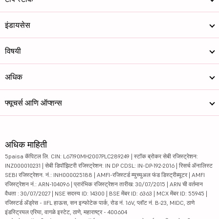
इंडायसेस
विषयी
अधिक
फ्यूचर्स आणि ऑप्शन्स
अधिक माहिती
5paisa कॅपिटल लि. CIN: L67190MH2007PLC289249 | स्टॉक ब्रोकर सेबी रजिस्ट्रेशन:
INZ000010231 | सेबी डिपॉझिटरी रजिस्ट्रेशन: IN DP CDSL: IN-DP-192-2016 | रिसर्च ॲनालिस्ट
SEBI रजिस्ट्रेशन. नं.: INH000025188 | AMFI-रजिस्टर्ड म्युच्युअल फंड डिस्ट्रीब्यूटर | AMFI
रजिस्ट्रेशन नं.: ARN-104096 | प्रारंभिक रजिस्ट्रेशन तारीख: 30/07/2015 | ARN ची वर्तमान
वैधता : 30/07/2027 | NSE सदस्य ID: 14300 | BSE मेंबर ID: 6363 | MCX मेंबर ID: 55945 |
रजिस्टर्ड ॲड्रेस - IIFL हाऊस, सन इन्फोटेक पार्क, रोड नं. 16V, प्लॉट नं. B-23, MIDC, ठाणे
इंडस्ट्रियल एरिया, वागळे इस्टेट, ठाणे, महाराष्ट्र - 400604