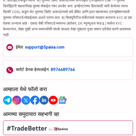
4. डिपॉझिटरीकडून मेसेज: अ) तुमच्या डिमॅट अकाउंटमध्ये अनधिकृत ट्रान्झॅक्शन टाळा -> तुमच्या
डिपॉझिटरी सहभागीसह तुमचा मोबाईल नंबर अपडेट करा. इन्व्हेस्टरच्या हितासाठी जारी केलेल्या त्याच
दिवशी CDSL कडून थेट तुमच्या डिमॅट अकाउंटमध्ये सर्व डेबिट आणि इतर महत्त्वाच्या ट्रान्झॅक्शनसाठी
तुमच्या रजिस्टर्ड मोबाईलवर अलर्ट प्राप्त करा. ब) सिक्युरिटीज मार्केटमध्ये व्यवहार करताना KYC हा एक
वेळचा अभ्यास आहे - एकदा सेबी रजिस्टर्ड मध्यस्थ (ब्रोकर, DP, म्युच्युअल फंड इ.) मार्फत KYC
केल्यानंतर, जेव्हा तुम्ही अन्य मध्यस्थीशी संपर्क साधता तेव्हा तुम्हाला पुन्हा समान प्रोसेस करणे आवश्यक
नाही.
ईमेल:
support@5paisa.com
सपोर्ट डेस्क हेल्पलाईन:
8976689766
आम्हाला येथे फॉलो करा
आमच्या समुदायात सहभागी व्हा