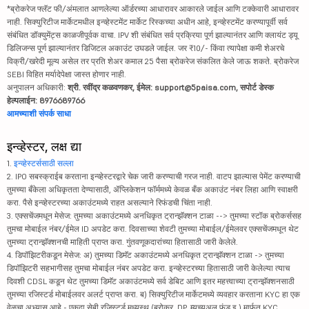
*ब्रोकरेज फ्लॅट फी/अंमलात आणलेल्या ऑर्डरच्या आधारावर आकारले जाईल आणि टक्केवारी आधारावर
नाही. सिक्युरिटीज मार्केटमधील इन्व्हेस्टमेंट मार्केट रिस्कच्या अधीन आहे, इन्व्हेस्टमेंट करण्यापूर्वी सर्व
संबंधित डॉक्युमेंट्स काळजीपूर्वक वाचा. IPV शी संबंधित सर्व प्रक्रिया पूर्ण झाल्यानंतर आणि क्लायंट ड्यू
डिलिजन्स पूर्ण झाल्यानंतर डिजिटल अकाउंट उघडले जाईल. जर ₹10/- किंवा त्यापेक्षा कमी शेअरचे
विक्री/खरेदी मूल्य असेल तर प्रति शेअर कमाल 25 पैसा ब्रोकरेज संकलित केले जाऊ शकते. ब्रोकरेज
SEBI विहित मर्यादेपेक्षा जास्त होणार नाही.
अनुपालन अधिकारी:
श्री. रवींद्र कळवणकर, ईमेल: support@5paisa.com, सपोर्ट डेस्क
हेल्पलाईन: 8976689766
आमच्याशी संपर्क साधा
इन्व्हेस्टर, लक्ष द्या
1.
इन्व्हेस्टर्ससाठी सल्ला
2. IPO सबस्क्राईब करताना इन्व्हेस्टरद्वारे चेक जारी करण्याची गरज नाही. वाटप झाल्यास पेमेंट करण्याची
तुमच्या बँकेला अधिकृतता देण्यासाठी, ॲप्लिकेशन फॉर्ममध्ये केवळ बँक अकाउंट नंबर लिहा आणि स्वाक्षरी
करा. पैसे इन्व्हेस्टरच्या अकाउंटमध्ये राहत असल्याने रिफंडची चिंता नाही.
3. एक्सचेंजमधून मेसेज: तुमच्या अकाउंटमध्ये अनधिकृत ट्रान्झॅक्शन टाळा --> तुमच्या स्टॉक ब्रोकर्ससह
तुमचा मोबाईल नंबर/ईमेल ID अपडेट करा. दिवसाच्या शेवटी तुमच्या मोबाईल/ईमेलवर एक्सचेंजमधून थेट
तुमच्या ट्रान्झॅक्शनची माहिती प्राप्त करा. गुंतवणूकदारांच्या हितासाठी जारी केलेले.
4. डिपॉझिटरीकडून मेसेज: अ) तुमच्या डिमॅट अकाउंटमध्ये अनधिकृत ट्रान्झॅक्शन टाळा -> तुमच्या
डिपॉझिटरी सहभागीसह तुमचा मोबाईल नंबर अपडेट करा. इन्व्हेस्टरच्या हितासाठी जारी केलेल्या त्याच
दिवशी CDSL कडून थेट तुमच्या डिमॅट अकाउंटमध्ये सर्व डेबिट आणि इतर महत्त्वाच्या ट्रान्झॅक्शनसाठी
तुमच्या रजिस्टर्ड मोबाईलवर अलर्ट प्राप्त करा. ब) सिक्युरिटीज मार्केटमध्ये व्यवहार करताना KYC हा एक
वेळचा अभ्यास आहे - एकदा सेबी रजिस्टर्ड मध्यस्थ (ब्रोकर, DP, म्युच्युअल फंड इ.) मार्फत KYC