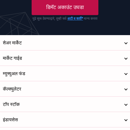
डिमॅट अकाउंट उघडा
पुढे सुरू ठेवण्याद्वारे, तुम्ही सर्व
अटी व शर्ती*
मान्य करता
शेअर मार्केट
मार्केट गाईड
म्युच्युअल फंड
कॅल्क्युलेटर
टॉप स्टॉक
इंडायसेस