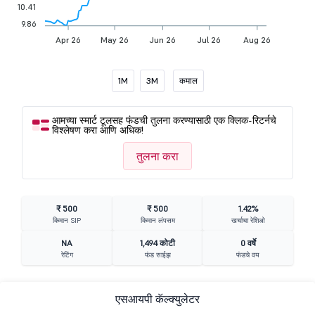
10.41
9.86
Apr 26
May 26
Jun 26
Jul 26
Aug 26
1M
3M
कमाल
आमच्या स्मार्ट टूलसह फंडची तुलना करण्यासाठी एक क्लिक-रिटर्नचे
विश्लेषण करा आणि अधिक!
तुलना करा
₹ 500
₹ 500
1.42%
किमान SIP
किमान लंपसम
खर्चाचा रेशिओ
NA
1,494 कोटी
0 वर्षे
रेटिंग
फंड साईझ
फंडचे वय
एसआयपी कॅल्क्युलेटर