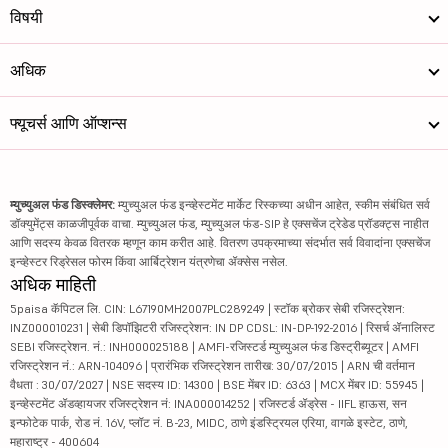
विषयी
अधिक
फ्यूचर्स आणि ऑप्शन्स
म्युच्युअल फंड डिस्क्लेमर:
म्युच्युअल फंड इन्व्हेस्टमेंट मार्केट रिस्कच्या अधीन आहेत, स्कीम संबंधित सर्व
डॉक्युमेंट्स काळजीपूर्वक वाचा. म्युच्युअल फंड, म्युच्युअल फंड-SIP हे एक्सचेंज ट्रेडेड प्रॉडक्ट्स नाहीत
आणि सदस्य केवळ वितरक म्हणून काम करीत आहे. वितरण उपक्रमाच्या संदर्भात सर्व विवादांना एक्सचेंज
इन्व्हेस्टर रिड्रेसल फोरम किंवा आर्बिट्रेशन यंत्रणेचा ॲक्सेस नसेल.
अधिक माहिती
5paisa कॅपिटल लि. CIN: L67190MH2007PLC289249 | स्टॉक ब्रोकर सेबी रजिस्ट्रेशन:
INZ000010231 | सेबी डिपॉझिटरी रजिस्ट्रेशन: IN DP CDSL: IN-DP-192-2016 | रिसर्च ॲनालिस्ट
SEBI रजिस्ट्रेशन. नं.: INH000025188 | AMFI-रजिस्टर्ड म्युच्युअल फंड डिस्ट्रीब्यूटर | AMFI
रजिस्ट्रेशन नं.: ARN-104096 | प्रारंभिक रजिस्ट्रेशन तारीख: 30/07/2015 | ARN ची वर्तमान
वैधता : 30/07/2027 | NSE सदस्य ID: 14300 | BSE मेंबर ID: 6363 | MCX मेंबर ID: 55945 |
इन्व्हेस्टमेंट ॲडव्हायजर रजिस्ट्रेशन नं: INA000014252 | रजिस्टर्ड ॲड्रेस - IIFL हाऊस, सन
इन्फोटेक पार्क, रोड नं. 16V, प्लॉट नं. B-23, MIDC, ठाणे इंडस्ट्रियल एरिया, वागळे इस्टेट, ठाणे,
महाराष्ट्र - 400604