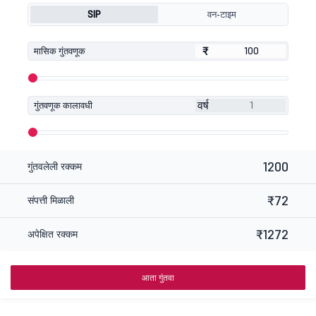
SIP
वन-टाइम
₹
₹
मासिक गुंतवणूक
वर्ष
गुंतवणूक कालावधी
1200
गुंतवलेली रक्कम
₹72
संपत्ती मिळाली
₹1272
अपेक्षित रक्कम
आता गुंतवा