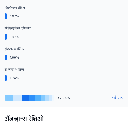
किर्लोस्कर ऑईल
1.97%
सीईएमइंडिया प्रोजेक्ट
1.82%
झेडएफ कमर्शियल
1.80%
डॉ लाल पॅथलॅब्स
1.76%
सर्व पाहा
82.04%
ॲडव्हान्स रेशिओ