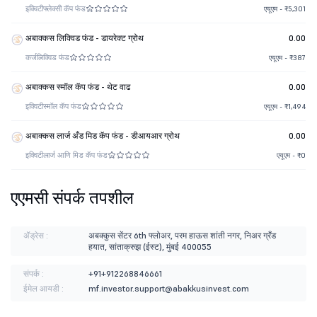
इक्विटी
फ्लेक्सी कॅप फंड
एयूएम - ₹5,301
अबाक्कस लिक्विड फंड - डायरेक्ट ग्रोथ
0.00
कर्ज
लिक्विड फंड
एयूएम - ₹387
अबाक्कस स्मॉल कॅप फंड - थेट वाढ
0.00
इक्विटी
स्मॉल कॅप फंड
एयूएम - ₹1,494
अबाक्कस लार्ज अँड मिड कॅप फंड - डीआयआर ग्रोथ
0.00
इक्विटी
लार्ज आणि मिड कॅप फंड
एयूएम - ₹0
एएमसी संपर्क तपशील
ॲड्रेस :
अबक्कुस सेंटर 6th फ्लोअर, परम हाऊस शांती नगर, निअर ग्रँड
हयात, सांताक्रुझ (ईस्ट), मुंबई 400055
संपर्क :
+91+912268846661
ईमेल आयडी :
mf.investor.support@abakkusinvest.com