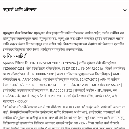
फ्यूचर्स आणि ऑप्शन्स
म्युच्युअल फंड डिस्क्लेमर:
म्युच्युअल फंड इन्व्हेस्टमेंट मार्केट रिस्कच्या अधीन आहेत, स्कीम संबंधित सर्व
डॉक्युमेंट्स काळजीपूर्वक वाचा. म्युच्युअल फंड, म्युच्युअल फंड-SIP हे एक्सचेंज ट्रेडेड प्रॉडक्ट्स नाहीत
आणि सदस्य केवळ वितरक म्हणून काम करीत आहे. वितरण उपक्रमाच्या संदर्भात सर्व विवादांना एक्सचेंज
इन्व्हेस्टर रिड्रेसल फोरम किंवा आर्बिट्रेशन यंत्रणेचा ॲक्सेस नसेल.
अधिक माहिती
5paisa कॅपिटल लि. CIN: L67190MH2007PLC289249 | स्टॉक ब्रोकर सेबी रजिस्ट्रेशन:
INZ000010231 | सेबी डिपॉझिटरी रजिस्ट्रेशन: IN DP CDSL: IN-DP-192-2016 | रिसर्च ॲनालिस्ट
SEBI रजिस्ट्रेशन. नं.: INH000025188 | AMFI-रजिस्टर्ड म्युच्युअल फंड डिस्ट्रीब्यूटर | AMFI
रजिस्ट्रेशन नं.: ARN-104096 | प्रारंभिक रजिस्ट्रेशन तारीख: 30/07/2015 | ARN ची वर्तमान
वैधता : 30/07/2027 | NSE सदस्य ID: 14300 | BSE मेंबर ID: 6363 | MCX मेंबर ID: 55945 |
इन्व्हेस्टमेंट ॲडव्हायजर रजिस्ट्रेशन नं: INA000014252 | रजिस्टर्ड ॲड्रेस - IIFL हाऊस, सन
इन्फोटेक पार्क, रोड नं. 16V, प्लॉट नं. B-23, MIDC, ठाणे इंडस्ट्रियल एरिया, वागळे इस्टेट, ठाणे,
महाराष्ट्र - 400604
*ब्रोकरेज फ्लॅट फी/अंमलात आणलेल्या ऑर्डरच्या आधारावर आकारले जाईल आणि टक्केवारी आधारावर
नाही. सिक्युरिटीज मार्केटमधील इन्व्हेस्टमेंट मार्केट रिस्कच्या अधीन आहे, इन्व्हेस्टमेंट करण्यापूर्वी सर्व
संबंधित डॉक्युमेंट्स काळजीपूर्वक वाचा. IPV शी संबंधित सर्व प्रक्रिया पूर्ण झाल्यानंतर आणि क्लायंट ड्यू
डिलिजन्स पूर्ण झाल्यानंतर डिजिटल अकाउंट उघडले जाईल. जर ₹10/- किंवा त्यापेक्षा कमी शेअरचे
विक्री/खरेदी मूल्य असेल तर प्रति शेअर कमाल 25 पैसा ब्रोकरेज संकलित केले जाऊ शकते. ब्रोकरेज