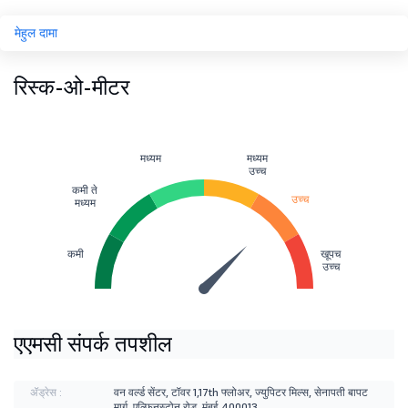
मेहुल दामा
रिस्क-ओ-मीटर
मध्यम
मध्यम
उच्च
कमी ते
उच्च
मध्यम
कमी
खूपच
उच्च
एएमसी संपर्क तपशील
ॲड्रेस :
वन वर्ल्ड सेंटर, टॉवर 1,17th फ्लोअर, ज्युपिटर मिल्स, सेनापती बापट
मार्ग, एल्फिनस्टोन रोड, मुंबई 400013