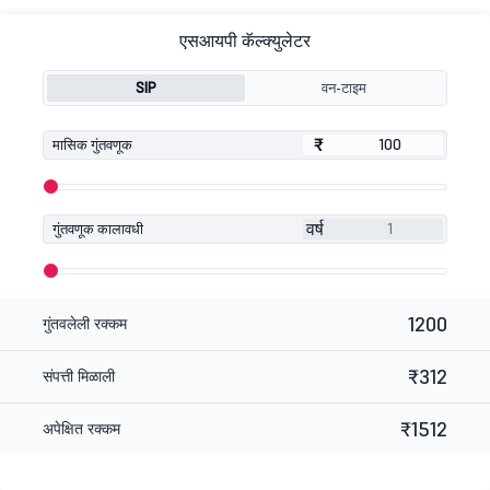
एसआयपी कॅल्क्युलेटर
SIP
वन-टाइम
₹
₹
मासिक गुंतवणूक
वर्ष
गुंतवणूक कालावधी
1200
गुंतवलेली रक्कम
₹312
संपत्ती मिळाली
₹1512
अपेक्षित रक्कम