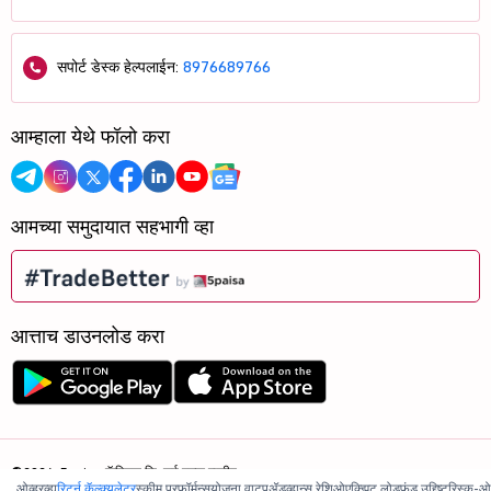
सपोर्ट डेस्क हेल्पलाईन:
8976689766
आम्हाला येथे फॉलो करा
आमच्या समुदायात सहभागी व्हा
आत्ताच डाउनलोड करा
©2026, 5paisa कॅपिटल लि. सर्व हक्क राखीव.
ओव्हरव्ह्यू
रिटर्न कॅल्क्युलेटर
स्कीम परफॉर्मन्स
योजना वाटप
ॲडव्हान्स रेशिओ
एक्झिट लोड
फंड उद्दिष्ट
रिस्क-ओ