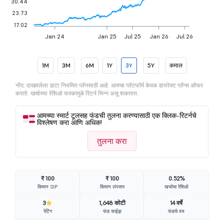
30.44
23.73
17.02
Jan 24
Jan 25
Jul 25
Jan 26
Jul 26
1M
3M
6M
1Y
3Y
5Y
कमाल
नोंद: दाखवलेला डाटा नियमित प्लॅनसाठी आहे. आमचा प्लॅटफॉर्म केवळ डायरेक्ट प्लॅन्स ऑफर
करतो. खर्चाच्या रेशिओ फरकामुळे रिटर्न भिन्न असू शकतात.
आमच्या स्मार्ट टूलसह फंडची तुलना करण्यासाठी एक क्लिक-रिटर्नचे
विश्लेषण करा आणि अधिक!
तुलना करा
₹ 100
₹ 100
0.52%
किमान SIP
किमान लंपसम
खर्चाचा रेशिओ
3
1,648 कोटी
14 वर्षे
रेटिंग
फंड साईझ
फंडचे वय