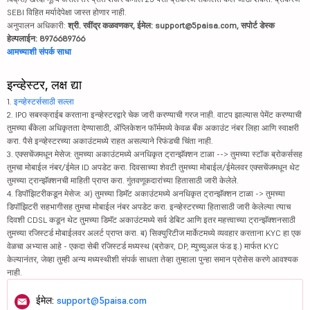
SEBI विहित मर्यादेपेक्षा जास्त होणार नाही.
अनुपालन अधिकारी:
श्री. रवींद्र कळवणकर, ईमेल: support@5paisa.com, सपोर्ट डेस्क
हेल्पलाईन: 8976689766
आमच्याशी संपर्क साधा
इन्व्हेस्टर, लक्ष द्या
1.
इन्व्हेस्टर्ससाठी सल्ला
2. IPO सबस्क्राईब करताना इन्व्हेस्टरद्वारे चेक जारी करण्याची गरज नाही. वाटप झाल्यास पेमेंट करण्याची
तुमच्या बँकेला अधिकृतता देण्यासाठी, ॲप्लिकेशन फॉर्ममध्ये केवळ बँक अकाउंट नंबर लिहा आणि स्वाक्षरी
करा. पैसे इन्व्हेस्टरच्या अकाउंटमध्ये राहत असल्याने रिफंडची चिंता नाही.
3. एक्सचेंजमधून मेसेज: तुमच्या अकाउंटमध्ये अनधिकृत ट्रान्झॅक्शन टाळा --> तुमच्या स्टॉक ब्रोकर्ससह
तुमचा मोबाईल नंबर/ईमेल ID अपडेट करा. दिवसाच्या शेवटी तुमच्या मोबाईल/ईमेलवर एक्सचेंजमधून थेट
तुमच्या ट्रान्झॅक्शनची माहिती प्राप्त करा. गुंतवणूकदारांच्या हितासाठी जारी केलेले.
4. डिपॉझिटरीकडून मेसेज: अ) तुमच्या डिमॅट अकाउंटमध्ये अनधिकृत ट्रान्झॅक्शन टाळा -> तुमच्या
डिपॉझिटरी सहभागीसह तुमचा मोबाईल नंबर अपडेट करा. इन्व्हेस्टरच्या हितासाठी जारी केलेल्या त्याच
दिवशी CDSL कडून थेट तुमच्या डिमॅट अकाउंटमध्ये सर्व डेबिट आणि इतर महत्त्वाच्या ट्रान्झॅक्शनसाठी
तुमच्या रजिस्टर्ड मोबाईलवर अलर्ट प्राप्त करा. ब) सिक्युरिटीज मार्केटमध्ये व्यवहार करताना KYC हा एक
वेळचा अभ्यास आहे - एकदा सेबी रजिस्टर्ड मध्यस्थ (ब्रोकर, DP, म्युच्युअल फंड इ.) मार्फत KYC
केल्यानंतर, जेव्हा तुम्ही अन्य मध्यस्थीशी संपर्क साधता तेव्हा तुम्हाला पुन्हा समान प्रोसेस करणे आवश्यक
नाही.
ईमेल:
support@5paisa.com