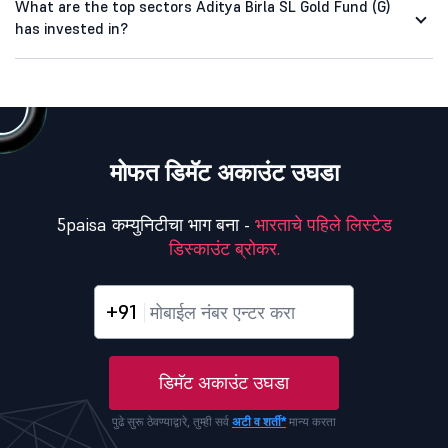
What are the top sectors Aditya Birla SL Gold Fund (G)
has invested in?
मोफत डिमॅट अकाउंट उघडा
5paisa कम्युनिटीचा भाग बना -
भारताचे पहिले लिस्टेड
डिस्काउंट ब्रोकर.
+91
डिमॅट अकाउंट उघडा
पुढे सुरू ठेवण्याद्वारे, तुम्ही सर्व
अटी व शर्ती*
मान्य करता