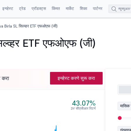
इन्व्हेस्ट
ट्रेड
प्रॉडक्ट्स
किंमत
मार्केट
शिका
पार्टनर
ya Birla SL सिल्व्हर ETF एफओएफ (जी)
िल्व्हर ETF एफओएफ (जी)
्ट करा
इन्व्हेस्ट करणे सुरू करा
43.07%
मासिक 
3Y सीएजीआर रिटर्न
गुंतवण