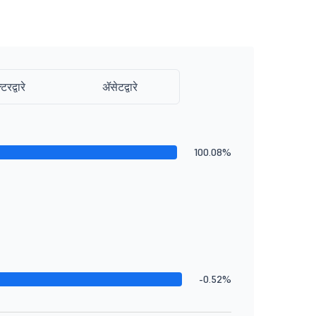
्टरद्वारे
ॲसेटद्वारे
100.08%
-0.52%