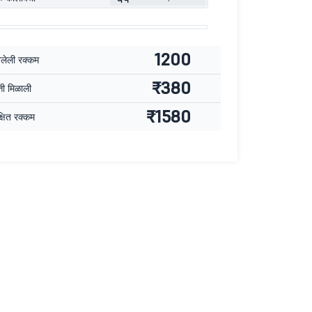
1200
वलेली रक्कम
₹380
्ती मिळाली
₹1580
्षित रक्कम