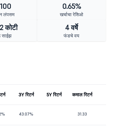
 100
0.65%
न लंपसम
खर्चाचा रेशिओ
2 कोटी
4 वर्षे
ड साईझ
फंडचे वय
टर्न
3Y रिटर्न
5Y रिटर्न
कमाल रिटर्न
72%
43.07%
31.33