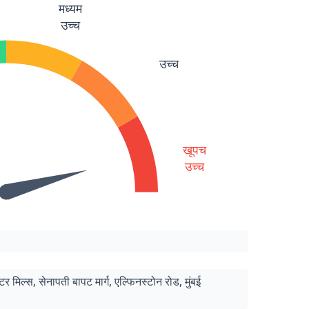
मध्यम
उच्च
उच्च
खूपच
उच्च
िटर मिल्स, सेनापती बापट मार्ग, एल्फिनस्टोन रोड, मुंबई