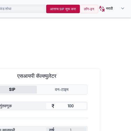
मराठी
आत्ताच SIP सुरू करा
लॉग-इन
एसआयपी कॅल्क्युलेटर
SIP
वन-टाइम
₹
गुंतवणूक
वर्ष
ूक कालावधी