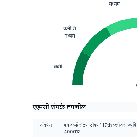
मध्यम
कमी ते
मध्यम
कमी
एएमसी संपर्क तपशील
ॲड्रेस :
वन वर्ल्ड सेंटर, टॉवर 1,17th फ्लोअर, ज्युप
400013