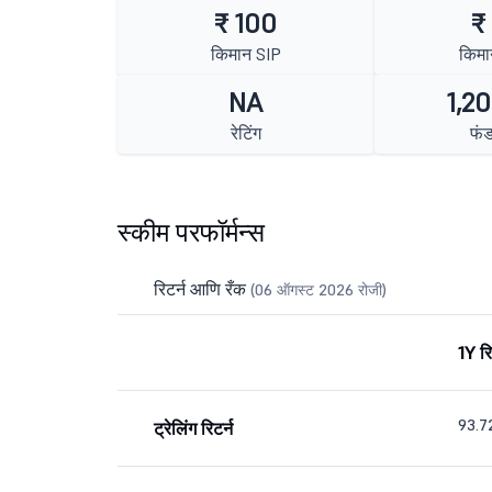
₹ 100
₹
किमान SIP
किमा
NA
1,20
रेटिंग
फं
स्कीम परफॉर्मन्स
रिटर्न आणि रँक
(06 ऑगस्ट 2026 रोजी)
1Y रि
93.
ट्रेलिंग रिटर्न