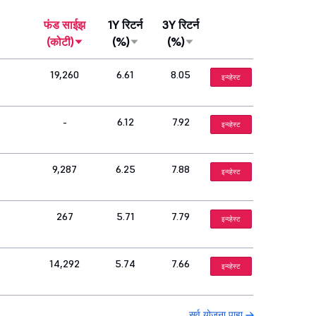
फंड साईझ
1Y रिटर्न
3Y रिटर्न
(कोटी)
(%)
(%)
19,260
6.61
8.05
इन्व्हेस्ट
-
6.12
7.92
इन्व्हेस्ट
9,287
6.25
7.88
इन्व्हेस्ट
267
5.71
7.79
इन्व्हेस्ट
14,292
5.74
7.66
इन्व्हेस्ट
सर्व योजना पाहा