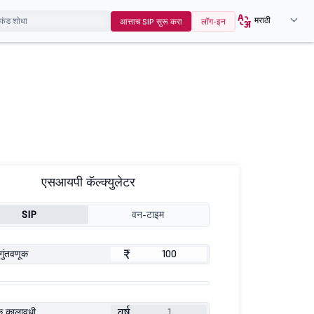
मराठी
आत्ताच SIP सुरू करा
लॉग-इन
एसआयपी कॅल्क्युलेटर
SIP
वन-टाइम
₹
गुंतवणूक
वर्ष
ूक कालावधी