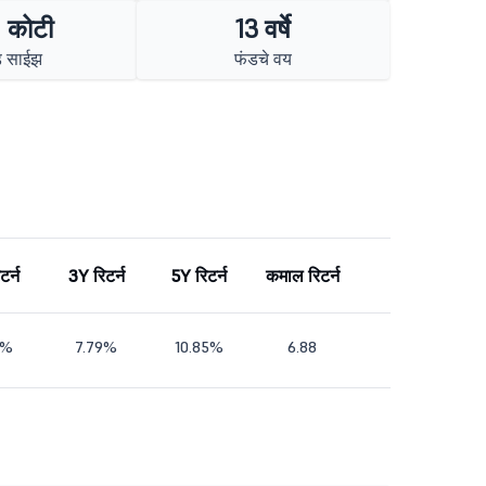
 कोटी
13 वर्षे
ड साईझ
फंडचे वय
टर्न
3Y रिटर्न
5Y रिटर्न
कमाल रिटर्न
1%
7.79%
10.85%
6.88