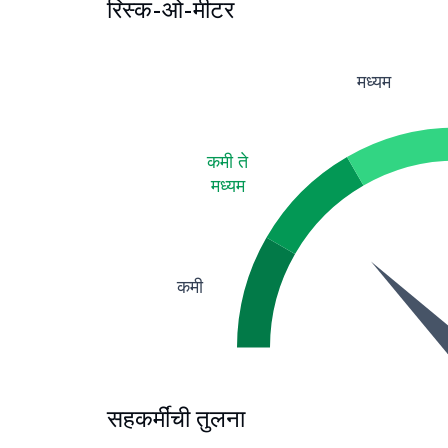
रिस्क-ओ-मीटर
मध्यम
कमी ते
मध्यम
कमी
सहकर्मींची तुलना