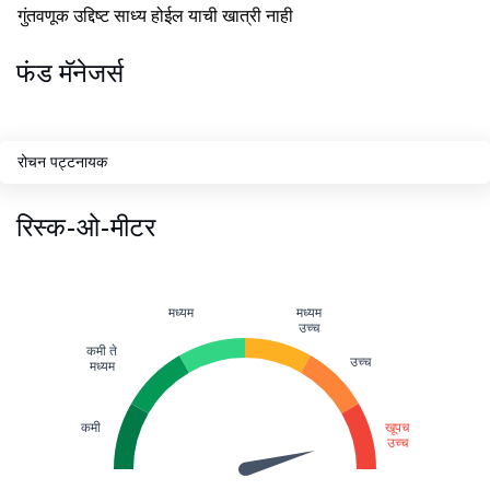
गुंतवणूक उद्दिष्ट साध्य होईल याची खात्री नाही
फंड मॅनेजर्स
रोचन पट्टनायक
रिस्क-ओ-मीटर
मध्यम
मध्यम
उच्च
कमी ते
उच्च
मध्यम
कमी
खूपच
उच्च