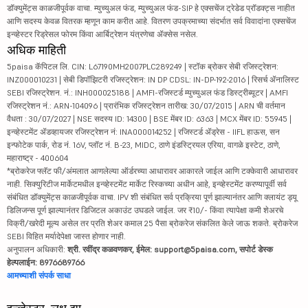
डॉक्युमेंट्स काळजीपूर्वक वाचा. म्युच्युअल फंड, म्युच्युअल फंड-SIP हे एक्सचेंज ट्रेडेड प्रॉडक्ट्स नाहीत
आणि सदस्य केवळ वितरक म्हणून काम करीत आहे. वितरण उपक्रमाच्या संदर्भात सर्व विवादांना एक्सचेंज
इन्व्हेस्टर रिड्रेसल फोरम किंवा आर्बिट्रेशन यंत्रणेचा ॲक्सेस नसेल.
अधिक माहिती
5paisa कॅपिटल लि. CIN: L67190MH2007PLC289249 | स्टॉक ब्रोकर सेबी रजिस्ट्रेशन:
INZ000010231 | सेबी डिपॉझिटरी रजिस्ट्रेशन: IN DP CDSL: IN-DP-192-2016 | रिसर्च ॲनालिस्ट
SEBI रजिस्ट्रेशन. नं.: INH000025188 | AMFI-रजिस्टर्ड म्युच्युअल फंड डिस्ट्रीब्यूटर | AMFI
रजिस्ट्रेशन नं.: ARN-104096 | प्रारंभिक रजिस्ट्रेशन तारीख: 30/07/2015 | ARN ची वर्तमान
वैधता : 30/07/2027 | NSE सदस्य ID: 14300 | BSE मेंबर ID: 6363 | MCX मेंबर ID: 55945 |
इन्व्हेस्टमेंट ॲडव्हायजर रजिस्ट्रेशन नं: INA000014252 | रजिस्टर्ड ॲड्रेस - IIFL हाऊस, सन
इन्फोटेक पार्क, रोड नं. 16V, प्लॉट नं. B-23, MIDC, ठाणे इंडस्ट्रियल एरिया, वागळे इस्टेट, ठाणे,
महाराष्ट्र - 400604
*ब्रोकरेज फ्लॅट फी/अंमलात आणलेल्या ऑर्डरच्या आधारावर आकारले जाईल आणि टक्केवारी आधारावर
नाही. सिक्युरिटीज मार्केटमधील इन्व्हेस्टमेंट मार्केट रिस्कच्या अधीन आहे, इन्व्हेस्टमेंट करण्यापूर्वी सर्व
संबंधित डॉक्युमेंट्स काळजीपूर्वक वाचा. IPV शी संबंधित सर्व प्रक्रिया पूर्ण झाल्यानंतर आणि क्लायंट ड्यू
डिलिजन्स पूर्ण झाल्यानंतर डिजिटल अकाउंट उघडले जाईल. जर ₹10/- किंवा त्यापेक्षा कमी शेअरचे
विक्री/खरेदी मूल्य असेल तर प्रति शेअर कमाल 25 पैसा ब्रोकरेज संकलित केले जाऊ शकते. ब्रोकरेज
SEBI विहित मर्यादेपेक्षा जास्त होणार नाही.
अनुपालन अधिकारी:
श्री. रवींद्र कळवणकर, ईमेल: support@5paisa.com, सपोर्ट डेस्क
हेल्पलाईन: 8976689766
आमच्याशी संपर्क साधा