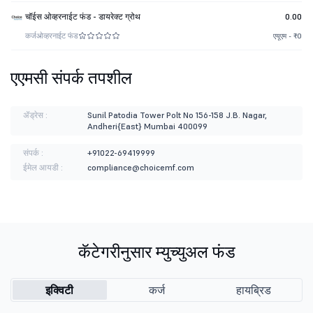
चॉईस ओव्हरनाईट फंड - डायरेक्ट ग्रोथ
0.00
कर्ज
ओव्हरनाईट फंड
एयूएम - ₹0
एएमसी संपर्क तपशील
ॲड्रेस :
Sunil Patodia Tower Polt No 156-158 J.B. Nagar,
Andheri{East} Mumbai 400099
संपर्क :
+91022-69419999
ईमेल आयडी :
compliance@choicemf.com
कॅटेगरीनुसार म्युच्युअल फंड
इक्विटी
कर्ज
हायब्रिड