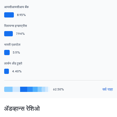
आयसीआयसीआय बँक
8.95%
रिलायन्स इन्डस्ट्रीस
7.94%
भारती एअरटेल
5.11%
लार्सन अँड टुब्रो
4.40%
सर्व पाहा
62.50%
ॲडव्हान्स रेशिओ