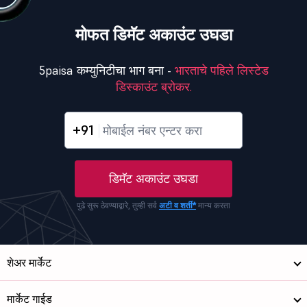
मोफत डिमॅट अकाउंट उघडा
5paisa कम्युनिटीचा भाग बना -
भारताचे पहिले लिस्टेड
डिस्काउंट ब्रोकर.
+91
डिमॅट अकाउंट उघडा
पुढे सुरू ठेवण्याद्वारे, तुम्ही सर्व
अटी व शर्ती*
मान्य करता
शेअर मार्केट
मार्केट गाईड