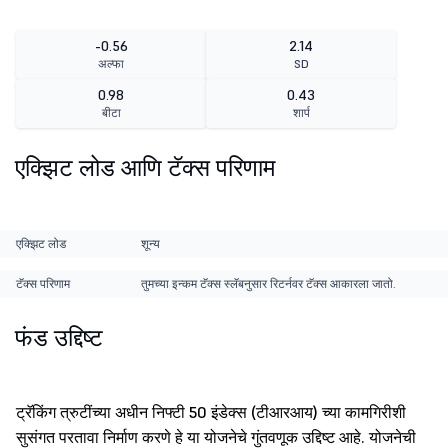
-0.56
2.14
अल्फा
SD
0.98
0.43
बीटा
शार्प
एक्झिट लोड आणि टॅक्स परिणाम
एक्झिट लोड
शून्य
टॅक्स परिणाम
तुमच्या इन्कम टॅक्स स्लॅबनुसार रिटर्नवर टॅक्स आकारला जातो.
फंड उद्दिष्ट
ट्रॅकिंग त्रुटींच्या अधीन निफ्टी 50 इंडेक्स (टीआरआय) च्या कामगिरीशी
सुसंगत परतावा निर्माण करणे हे या योजनेचे गुंतवणूक उद्दिष्ट आहे. योजनेची