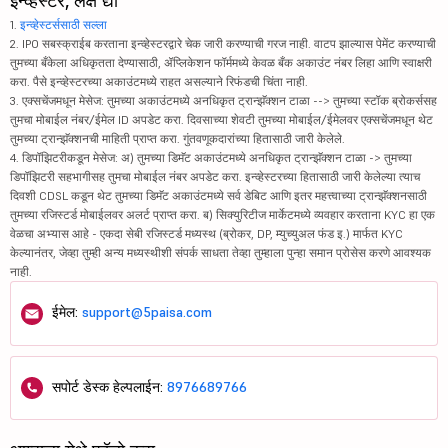
इन्व्हेस्टर, लक्ष द्या
1.
इन्व्हेस्टर्ससाठी सल्ला
2. IPO सबस्क्राईब करताना इन्व्हेस्टरद्वारे चेक जारी करण्याची गरज नाही. वाटप झाल्यास पेमेंट करण्याची
तुमच्या बँकेला अधिकृतता देण्यासाठी, ॲप्लिकेशन फॉर्ममध्ये केवळ बँक अकाउंट नंबर लिहा आणि स्वाक्षरी
करा. पैसे इन्व्हेस्टरच्या अकाउंटमध्ये राहत असल्याने रिफंडची चिंता नाही.
3. एक्सचेंजमधून मेसेज: तुमच्या अकाउंटमध्ये अनधिकृत ट्रान्झॅक्शन टाळा --> तुमच्या स्टॉक ब्रोकर्ससह
तुमचा मोबाईल नंबर/ईमेल ID अपडेट करा. दिवसाच्या शेवटी तुमच्या मोबाईल/ईमेलवर एक्सचेंजमधून थेट
तुमच्या ट्रान्झॅक्शनची माहिती प्राप्त करा. गुंतवणूकदारांच्या हितासाठी जारी केलेले.
4. डिपॉझिटरीकडून मेसेज: अ) तुमच्या डिमॅट अकाउंटमध्ये अनधिकृत ट्रान्झॅक्शन टाळा -> तुमच्या
डिपॉझिटरी सहभागीसह तुमचा मोबाईल नंबर अपडेट करा. इन्व्हेस्टरच्या हितासाठी जारी केलेल्या त्याच
दिवशी CDSL कडून थेट तुमच्या डिमॅट अकाउंटमध्ये सर्व डेबिट आणि इतर महत्त्वाच्या ट्रान्झॅक्शनसाठी
तुमच्या रजिस्टर्ड मोबाईलवर अलर्ट प्राप्त करा. ब) सिक्युरिटीज मार्केटमध्ये व्यवहार करताना KYC हा एक
वेळचा अभ्यास आहे - एकदा सेबी रजिस्टर्ड मध्यस्थ (ब्रोकर, DP, म्युच्युअल फंड इ.) मार्फत KYC
केल्यानंतर, जेव्हा तुम्ही अन्य मध्यस्थीशी संपर्क साधता तेव्हा तुम्हाला पुन्हा समान प्रोसेस करणे आवश्यक
नाही.
ईमेल:
support@5paisa.com
सपोर्ट डेस्क हेल्पलाईन:
8976689766