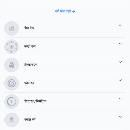
सर्व फंड पाहा
मिड कॅप
मल्टी कॅप
ईएलएसएस
फोकस्ड
सेक्टरल/थिमॅटिक
स्मॉल कॅप