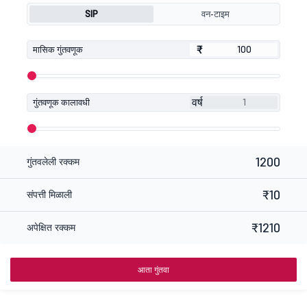
SIP
वन-टाइम
₹
₹
मासिक गुंतवणूक
वर्ष
गुंतवणूक कालावधी
1200
गुंतवलेली रक्कम
₹10
संपत्ती मिळाली
₹1210
अपेक्षित रक्कम
आता गुंतवा