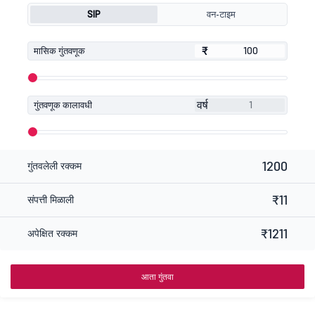
SIP
वन-टाइम
₹
₹
मासिक गुंतवणूक
वर्ष
गुंतवणूक कालावधी
1200
गुंतवलेली रक्कम
₹11
संपत्ती मिळाली
₹1211
अपेक्षित रक्कम
आता गुंतवा