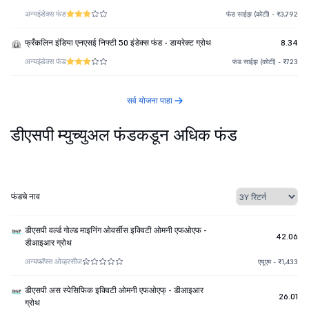
अन्य
इंडेक्स फंड
फंड साईझ (कोटी) - ₹3,792
फ्रँकलिन इंडिया एनएसई निफ्टी 50 इंडेक्स फंड - डायरेक्ट ग्रोथ
8.34
अन्य
इंडेक्स फंड
फंड साईझ (कोटी) - ₹723
सर्व योजना पाहा
डीएसपी म्युच्युअल फंडकडून अधिक फंड
फंडचे नाव
डीएसपी वर्ल्ड गोल्ड माइनिंग ओवर्सीस इक्विटी ओमनी एफओएफ -
42.06
डीआइआर ग्रोथ
अन्य
फॉफ्स ओव्हरसीज
एयूएम - ₹1,433
डीएसपी अस स्पेसिफिक इक्विटी ओमनी एफओएफ् - डीआइआर
26.01
ग्रोथ