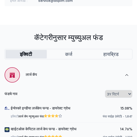
ईमेल आयडी :
service@dspim.com
कॅटेगरीनुसार म्युच्युअल फंड
इक्विटी
कर्ज
हायब्रिड
लार्ज कॅप
फंडचे नाव
ईन्वेस्को इन्डीया लर्जकेप फन्ड - डायरेक्ट ग्रोथ
15.08%
इक्विटी
लार्ज कॅप म्युच्युअल फंड
फंड साईझ (कोटी) - 1,847
व्हाईटओक केपिटल लार्ज केप फन्ड - डायरेक्ट ग्रोथ
14.76%