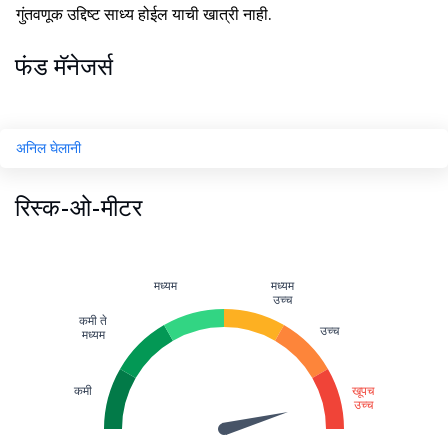
गुंतवणूक उद्दिष्ट साध्य होईल याची खात्री नाही.
फंड मॅनेजर्स
अनिल घेलानी
रिस्क-ओ-मीटर
मध्यम
मध्यम
उच्च
कमी ते
उच्च
मध्यम
कमी
खूपच
उच्च