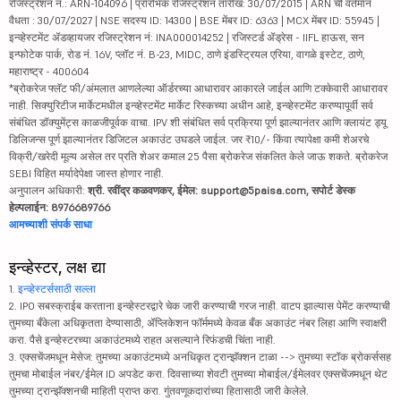
रजिस्ट्रेशन नं.: ARN-104096 | प्रारंभिक रजिस्ट्रेशन तारीख: 30/07/2015 | ARN ची वर्तमान
वैधता : 30/07/2027 | NSE सदस्य ID: 14300 | BSE मेंबर ID: 6363 | MCX मेंबर ID: 55945 |
इन्व्हेस्टमेंट ॲडव्हायजर रजिस्ट्रेशन नं: INA000014252 | रजिस्टर्ड ॲड्रेस - IIFL हाऊस, सन
इन्फोटेक पार्क, रोड नं. 16V, प्लॉट नं. B-23, MIDC, ठाणे इंडस्ट्रियल एरिया, वागळे इस्टेट, ठाणे,
महाराष्ट्र - 400604
*ब्रोकरेज फ्लॅट फी/अंमलात आणलेल्या ऑर्डरच्या आधारावर आकारले जाईल आणि टक्केवारी आधारावर
नाही. सिक्युरिटीज मार्केटमधील इन्व्हेस्टमेंट मार्केट रिस्कच्या अधीन आहे, इन्व्हेस्टमेंट करण्यापूर्वी सर्व
संबंधित डॉक्युमेंट्स काळजीपूर्वक वाचा. IPV शी संबंधित सर्व प्रक्रिया पूर्ण झाल्यानंतर आणि क्लायंट ड्यू
डिलिजन्स पूर्ण झाल्यानंतर डिजिटल अकाउंट उघडले जाईल. जर ₹10/- किंवा त्यापेक्षा कमी शेअरचे
विक्री/खरेदी मूल्य असेल तर प्रति शेअर कमाल 25 पैसा ब्रोकरेज संकलित केले जाऊ शकते. ब्रोकरेज
SEBI विहित मर्यादेपेक्षा जास्त होणार नाही.
अनुपालन अधिकारी:
श्री. रवींद्र कळवणकर, ईमेल: support@5paisa.com, सपोर्ट डेस्क
हेल्पलाईन: 8976689766
आमच्याशी संपर्क साधा
इन्व्हेस्टर, लक्ष द्या
1.
इन्व्हेस्टर्ससाठी सल्ला
2. IPO सबस्क्राईब करताना इन्व्हेस्टरद्वारे चेक जारी करण्याची गरज नाही. वाटप झाल्यास पेमेंट करण्याची
तुमच्या बँकेला अधिकृतता देण्यासाठी, ॲप्लिकेशन फॉर्ममध्ये केवळ बँक अकाउंट नंबर लिहा आणि स्वाक्षरी
करा. पैसे इन्व्हेस्टरच्या अकाउंटमध्ये राहत असल्याने रिफंडची चिंता नाही.
3. एक्सचेंजमधून मेसेज: तुमच्या अकाउंटमध्ये अनधिकृत ट्रान्झॅक्शन टाळा --> तुमच्या स्टॉक ब्रोकर्ससह
तुमचा मोबाईल नंबर/ईमेल ID अपडेट करा. दिवसाच्या शेवटी तुमच्या मोबाईल/ईमेलवर एक्सचेंजमधून थेट
तुमच्या ट्रान्झॅक्शनची माहिती प्राप्त करा. गुंतवणूकदारांच्या हितासाठी जारी केलेले.