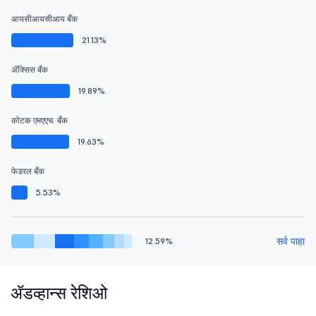
आयसीआयसीआय बँक
21.13%
ॲक्सिस बँक
19.89%
कोटक एमएएच. बँक
19.63%
फेडरल बँक
5.53%
सर्व पाहा
12.59%
ॲडव्हान्स रेशिओ