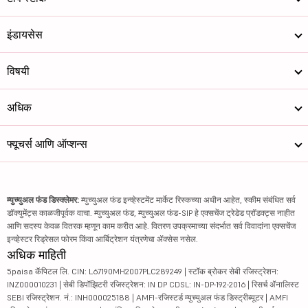
इंडायसेस
विषयी
अधिक
फ्यूचर्स आणि ऑप्शन्स
म्युच्युअल फंड डिस्क्लेमर:
म्युच्युअल फंड इन्व्हेस्टमेंट मार्केट रिस्कच्या अधीन आहेत, स्कीम संबंधित सर्व
डॉक्युमेंट्स काळजीपूर्वक वाचा. म्युच्युअल फंड, म्युच्युअल फंड-SIP हे एक्सचेंज ट्रेडेड प्रॉडक्ट्स नाहीत
आणि सदस्य केवळ वितरक म्हणून काम करीत आहे. वितरण उपक्रमाच्या संदर्भात सर्व विवादांना एक्सचेंज
इन्व्हेस्टर रिड्रेसल फोरम किंवा आर्बिट्रेशन यंत्रणेचा ॲक्सेस नसेल.
अधिक माहिती
5paisa कॅपिटल लि. CIN: L67190MH2007PLC289249 | स्टॉक ब्रोकर सेबी रजिस्ट्रेशन:
INZ000010231 | सेबी डिपॉझिटरी रजिस्ट्रेशन: IN DP CDSL: IN-DP-192-2016 | रिसर्च ॲनालिस्ट
SEBI रजिस्ट्रेशन. नं.: INH000025188 | AMFI-रजिस्टर्ड म्युच्युअल फंड डिस्ट्रीब्यूटर | AMFI