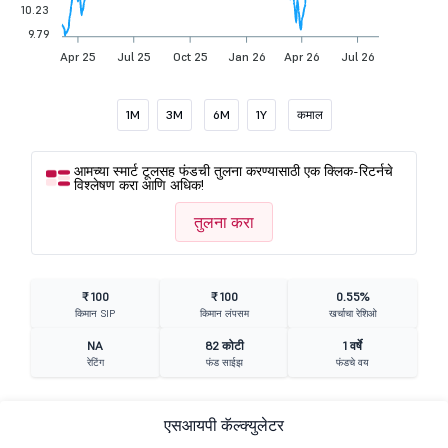
10.23
9.79
Apr 25
Jul 25
Oct 25
Jan 26
Apr 26
Jul 26
1M
3M
6M
1Y
कमाल
आमच्या स्मार्ट टूलसह फंडची तुलना करण्यासाठी एक क्लिक-रिटर्नचे
विश्लेषण करा आणि अधिक!
तुलना करा
₹ 100
₹ 100
0.55%
किमान SIP
किमान लंपसम
खर्चाचा रेशिओ
NA
82 कोटी
1 वर्षे
रेटिंग
फंड साईझ
फंडचे वय
एसआयपी कॅल्क्युलेटर