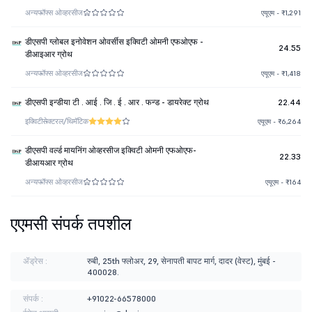
अन्य
फॉफ्स ओव्हरसीज
एयूएम - ₹1,291
डीएसपी ग्लोबल इनोवेशन ओवर्सीस इक्विटी ओमनी एफओएफ -
24.55
डीआइआर ग्रोथ
अन्य
फॉफ्स ओव्हरसीज
एयूएम - ₹1,418
डीएसपी इन्डीया टी . आई . जि . ई . आर . फन्ड - डायरेक्ट ग्रोथ
22.44
इक्विटी
सेक्टरल/थिमॅटिक
एयूएम - ₹6,264
डीएसपी वर्ल्ड मायनिंग ओव्हरसीज इक्विटी ओमनी एफओएफ-
22.33
डीआयआर ग्रोथ
अन्य
फॉफ्स ओव्हरसीज
एयूएम - ₹164
एएमसी संपर्क तपशील
ॲड्रेस :
रुबी, 25th फ्लोअर, 29, सेनापती बापट मार्ग, दादर (वेस्ट), मुंबई -
400028.
संपर्क :
+91022-66578000