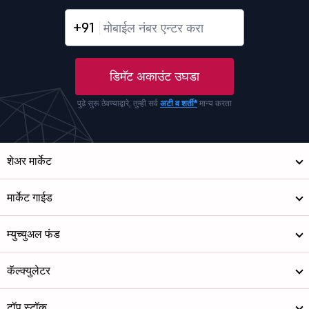
+91
डिमॅट अकाउंट उघडा
पुढे सुरू ठेवण्याद्वारे, तुम्ही सर्व
अटी व शर्ती*
मान्य करता
शेअर मार्केट
मार्केट गाईड
म्युच्युअल फंड
कॅल्क्युलेटर
टॉप स्टॉक