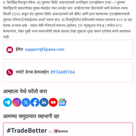
4. डिपॉझिटरीकडून मेसेज: अ) तुमच्या डिमॅट अकाउंटमध्ये अनधिकृत ट्रान्झॅक्शन टाळा -> तुमच्या
डिपॉझिटरी सहभागीसह तुमचा मोबाईल नंबर अपडेट करा. इन्व्हेस्टरच्या हितासाठी जारी केलेल्या त्याच
दिवशी CDSL कडून थेट तुमच्या डिमॅट अकाउंटमध्ये सर्व डेबिट आणि इतर महत्त्वाच्या ट्रान्झॅक्शनसाठी
तुमच्या रजिस्टर्ड मोबाईलवर अलर्ट प्राप्त करा. ब) सिक्युरिटीज मार्केटमध्ये व्यवहार करताना KYC हा एक
वेळचा अभ्यास आहे - एकदा सेबी रजिस्टर्ड मध्यस्थ (ब्रोकर, DP, म्युच्युअल फंड इ.) मार्फत KYC
केल्यानंतर, जेव्हा तुम्ही अन्य मध्यस्थीशी संपर्क साधता तेव्हा तुम्हाला पुन्हा समान प्रोसेस करणे आवश्यक
नाही.
ईमेल:
support@5paisa.com
सपोर्ट डेस्क हेल्पलाईन:
8976689766
आम्हाला येथे फॉलो करा
आमच्या समुदायात सहभागी व्हा