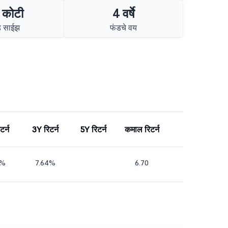
 कोटी
4 वर्षे
ड साईझ
फंडचे वय
टर्न
3Y रिटर्न
5Y रिटर्न
कमाल रिटर्न
1%
7.64%
6.70