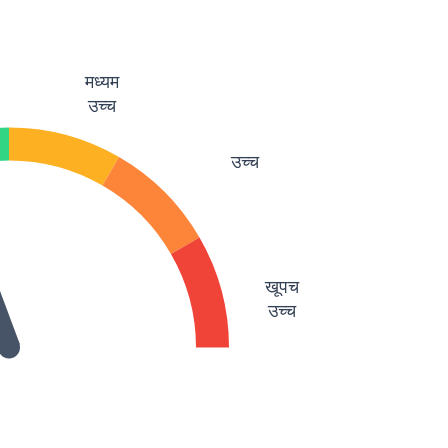
मध्यम
उच्च
उच्च
खूपच
उच्च