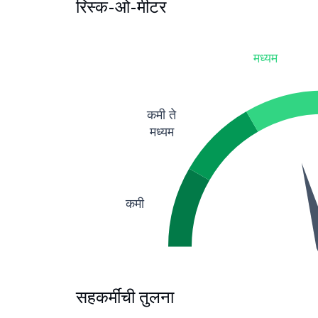
रिस्क-ओ-मीटर
मध्यम
कमी ते
मध्यम
कमी
सहकर्मींची तुलना