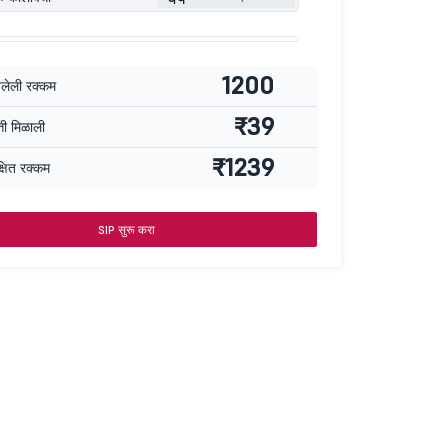
1200
वलेली रक्कम
₹39
्ती मिळाली
₹1239
्षित रक्कम
SIP सुरू करा