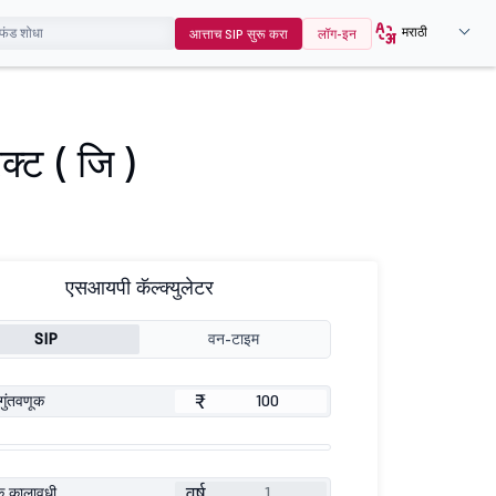
मराठी
आत्ताच SIP सुरू करा
लॉग-इन
्ट ( जि )
एसआयपी कॅल्क्युलेटर
SIP
वन-टाइम
₹
गुंतवणूक
वर्ष
ूक कालावधी