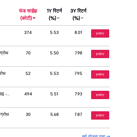
फंड साईझ
1Y रिटर्न
3Y रिटर्न
(कोटी)
(%)
(%)
374
5.53
8.01
इन्व्हेस्ट
ग्रोथ
70
5.50
7.98
इन्व्हेस्ट
्रोथ
52
5.53
7.95
इन्व्हेस्ट
आइ -
494
5.51
7.93
इन्व्हेस्ट
ग्रोथ
30
5.68
7.87
इन्व्हेस्ट
सर्व योजना पाहा