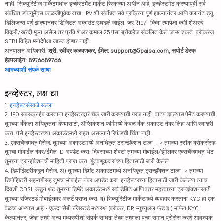
नाही. सिक्युरिटीज मार्केटमधील इन्व्हेस्टमेंट मार्केट रिस्कच्या अधीन आहे, इन्व्हेस्टमेंट करण्यापूर्वी सर्व
संबंधित डॉक्युमेंट्स काळजीपूर्वक वाचा. IPV शी संबंधित सर्व प्रक्रिया पूर्ण झाल्यानंतर आणि क्लायंट ड्यू
डिलिजन्स पूर्ण झाल्यानंतर डिजिटल अकाउंट उघडले जाईल. जर ₹10/- किंवा त्यापेक्षा कमी शेअरचे
विक्री/खरेदी मूल्य असेल तर प्रति शेअर कमाल 25 पैसा ब्रोकरेज संकलित केले जाऊ शकते. ब्रोकरेज
SEBI विहित मर्यादेपेक्षा जास्त होणार नाही.
अनुपालन अधिकारी:
श्री. रवींद्र कळवणकर, ईमेल: support@5paisa.com, सपोर्ट डेस्क
हेल्पलाईन: 8976689766
आमच्याशी संपर्क साधा
इन्व्हेस्टर, लक्ष द्या
1.
इन्व्हेस्टर्ससाठी सल्ला
2. IPO सबस्क्राईब करताना इन्व्हेस्टरद्वारे चेक जारी करण्याची गरज नाही. वाटप झाल्यास पेमेंट करण्याची
तुमच्या बँकेला अधिकृतता देण्यासाठी, ॲप्लिकेशन फॉर्ममध्ये केवळ बँक अकाउंट नंबर लिहा आणि स्वाक्षरी
करा. पैसे इन्व्हेस्टरच्या अकाउंटमध्ये राहत असल्याने रिफंडची चिंता नाही.
3. एक्सचेंजमधून मेसेज: तुमच्या अकाउंटमध्ये अनधिकृत ट्रान्झॅक्शन टाळा --> तुमच्या स्टॉक ब्रोकर्ससह
तुमचा मोबाईल नंबर/ईमेल ID अपडेट करा. दिवसाच्या शेवटी तुमच्या मोबाईल/ईमेलवर एक्सचेंजमधून थेट
तुमच्या ट्रान्झॅक्शनची माहिती प्राप्त करा. गुंतवणूकदारांच्या हितासाठी जारी केलेले.
4. डिपॉझिटरीकडून मेसेज: अ) तुमच्या डिमॅट अकाउंटमध्ये अनधिकृत ट्रान्झॅक्शन टाळा -> तुमच्या
डिपॉझिटरी सहभागीसह तुमचा मोबाईल नंबर अपडेट करा. इन्व्हेस्टरच्या हितासाठी जारी केलेल्या त्याच
दिवशी CDSL कडून थेट तुमच्या डिमॅट अकाउंटमध्ये सर्व डेबिट आणि इतर महत्त्वाच्या ट्रान्झॅक्शनसाठी
तुमच्या रजिस्टर्ड मोबाईलवर अलर्ट प्राप्त करा. ब) सिक्युरिटीज मार्केटमध्ये व्यवहार करताना KYC हा एक
वेळचा अभ्यास आहे - एकदा सेबी रजिस्टर्ड मध्यस्थ (ब्रोकर, DP, म्युच्युअल फंड इ.) मार्फत KYC
केल्यानंतर, जेव्हा तुम्ही अन्य मध्यस्थीशी संपर्क साधता तेव्हा तुम्हाला पुन्हा समान प्रोसेस करणे आवश्यक