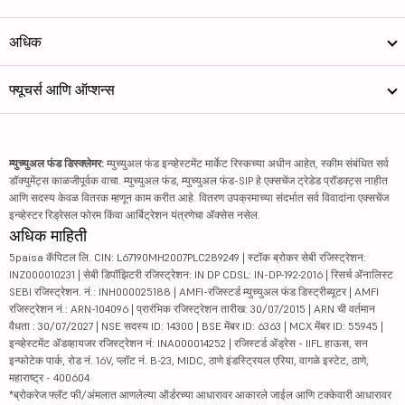
अधिक
फ्यूचर्स आणि ऑप्शन्स
म्युच्युअल फंड डिस्क्लेमर:
म्युच्युअल फंड इन्व्हेस्टमेंट मार्केट रिस्कच्या अधीन आहेत, स्कीम संबंधित सर्व
डॉक्युमेंट्स काळजीपूर्वक वाचा. म्युच्युअल फंड, म्युच्युअल फंड-SIP हे एक्सचेंज ट्रेडेड प्रॉडक्ट्स नाहीत
आणि सदस्य केवळ वितरक म्हणून काम करीत आहे. वितरण उपक्रमाच्या संदर्भात सर्व विवादांना एक्सचेंज
इन्व्हेस्टर रिड्रेसल फोरम किंवा आर्बिट्रेशन यंत्रणेचा ॲक्सेस नसेल.
अधिक माहिती
5paisa कॅपिटल लि. CIN: L67190MH2007PLC289249 | स्टॉक ब्रोकर सेबी रजिस्ट्रेशन:
INZ000010231 | सेबी डिपॉझिटरी रजिस्ट्रेशन: IN DP CDSL: IN-DP-192-2016 | रिसर्च ॲनालिस्ट
SEBI रजिस्ट्रेशन. नं.: INH000025188 | AMFI-रजिस्टर्ड म्युच्युअल फंड डिस्ट्रीब्यूटर | AMFI
रजिस्ट्रेशन नं.: ARN-104096 | प्रारंभिक रजिस्ट्रेशन तारीख: 30/07/2015 | ARN ची वर्तमान
वैधता : 30/07/2027 | NSE सदस्य ID: 14300 | BSE मेंबर ID: 6363 | MCX मेंबर ID: 55945 |
इन्व्हेस्टमेंट ॲडव्हायजर रजिस्ट्रेशन नं: INA000014252 | रजिस्टर्ड ॲड्रेस - IIFL हाऊस, सन
इन्फोटेक पार्क, रोड नं. 16V, प्लॉट नं. B-23, MIDC, ठाणे इंडस्ट्रियल एरिया, वागळे इस्टेट, ठाणे,
महाराष्ट्र - 400604
*ब्रोकरेज फ्लॅट फी/अंमलात आणलेल्या ऑर्डरच्या आधारावर आकारले जाईल आणि टक्केवारी आधारावर