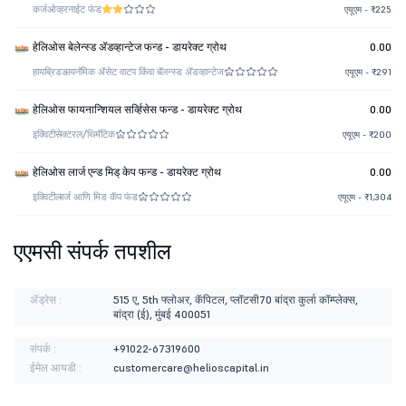
कर्ज
ओव्हरनाईट फंड
एयूएम - ₹225
हेलिओस बेलेन्स्ड ॲडव्हान्टेज फन्ड - डायरेक्ट ग्रोथ
0.00
हायब्रिड
डायनॅमिक ॲसेट वाटप किंवा बॅलन्स्ड ॲडव्हान्टेज
एयूएम - ₹291
हेलिओस फायनान्शियल सर्व्हिसेस फन्ड - डायरेक्ट ग्रोथ
0.00
इक्विटी
सेक्टरल/थिमॅटिक
एयूएम - ₹200
हेलिओस लार्ज एन्ड मिड् केप फन्ड - डायरेक्ट ग्रोथ
0.00
इक्विटी
लार्ज आणि मिड कॅप फंड
एयूएम - ₹1,304
एएमसी संपर्क तपशील
ॲड्रेस :
515 ए, 5th फ्लोअर, कॅपिटल, प्लॉटसी70 बांद्रा कुर्ला कॉम्प्लेक्स,
बांद्रा (ई), मुंबई 400051
संपर्क :
+91022-67319600
ईमेल आयडी :
customercare@helioscapital.in