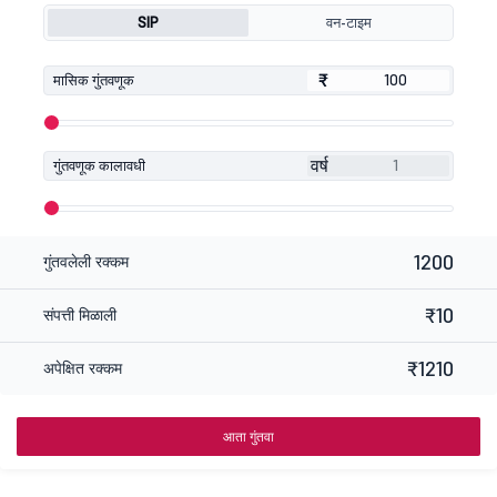
SIP
वन-टाइम
₹
₹
मासिक गुंतवणूक
वर्ष
गुंतवणूक कालावधी
1200
गुंतवलेली रक्कम
₹10
संपत्ती मिळाली
₹1210
अपेक्षित रक्कम
आता गुंतवा