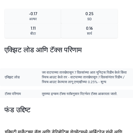
-0.17
0.25
अल्फा
SD
1.11
0.16
बीटा
शार्प
एक्झिट लोड आणि टॅक्स परिणाम
जर वाटपाच्या तारखेपासून 7 दिवसांच्या आत युनिट्स रिडीम केले किंवा
एक्झिट लोड
स्विच आउट केले तर - वाटपाच्या तारखेपासून 7 दिवसांनंतर रिडीम /
स्विच आउट केल्यास लागू एनएव्हीच्या 0.25% - शून्य
टॅक्स परिणाम
तुमच्या इन्कम टॅक्स स्लॅबनुसार रिटर्नवर टॅक्स आकारला जातो.
फंड उद्दिष्ट
इक्विटी मार्केटच्या कॅश आणि डेरिव्हेटिव्ह सेगमेंटमध्ये आर्बिट्रेज संधी आणि