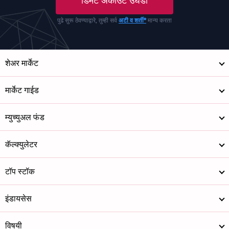
डिमॅट अकाउंट उघडा
पुढे सुरू ठेवण्याद्वारे, तुम्ही सर्व
अटी व शर्ती*
मान्य करता
शेअर मार्केट
मार्केट गाईड
म्युच्युअल फंड
कॅल्क्युलेटर
टॉप स्टॉक
इंडायसेस
विषयी