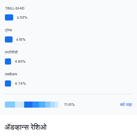
TBILL-364D
6.53%
ट्रेप्स
6.10%
एनटीपीसी
4.83%
एसबीआय
4.74%
सर्व पाहा
71.01%
ॲडव्हान्स रेशिओ