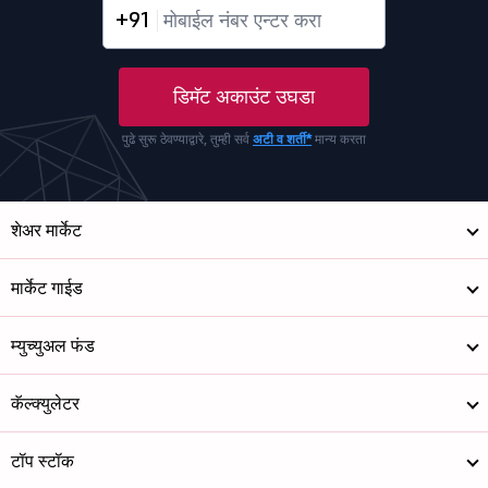
+91
डिमॅट अकाउंट उघडा
पुढे सुरू ठेवण्याद्वारे, तुम्ही सर्व
अटी व शर्ती*
मान्य करता
शेअर मार्केट
मार्केट गाईड
म्युच्युअल फंड
कॅल्क्युलेटर
टॉप स्टॉक