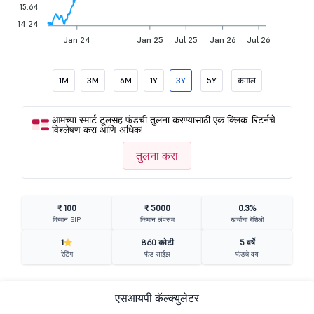
15.64
14.24
Jan 24
Jan 25
Jul 25
Jan 26
Jul 26
1M
3M
6M
1Y
3Y
5Y
कमाल
आमच्या स्मार्ट टूलसह फंडची तुलना करण्यासाठी एक क्लिक-रिटर्नचे
विश्लेषण करा आणि अधिक!
तुलना करा
₹ 100
₹ 5000
0.3%
किमान SIP
किमान लंपसम
खर्चाचा रेशिओ
1
860 कोटी
5 वर्षे
रेटिंग
फंड साईझ
फंडचे वय
एसआयपी कॅल्क्युलेटर