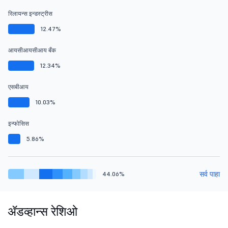
रिलायन्स इन्डस्ट्रीस
12.47%
आयसीआयसीआय बँक
12.34%
एसबीआय
10.03%
इन्फोसिस
5.86%
सर्व पाहा
44.06%
ॲडव्हान्स रेशिओ