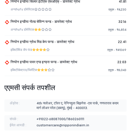
निप्पोन इन्डीया सिल्वर ईटीएफ एफओएफ् - डायरेक्ट ग्रोथ
41.81
अन्य
FoFs डोमेस्टिक
एयूएम - ₹4,230
निप्पोन इन्डीया गोल्ड सेविन्ग फन्ड - डायरेक्ट ग्रोथ
32.16
अन्य
FoFs डोमेस्टिक
एयूएम - ₹6,854
निप्पोन इन्डीया ग्रोथ मिड केप फन्ड - डायरेक्ट ग्रोथ
22.41
इक्विटी
मिड कॅप फंड
एयूएम - ₹49,169
निप्पोन इन्डीया पावर एन्ड इन्फ्रा फन्ड - डायरेक्ट ग्रोथ
22.03
इक्विटी
सेक्टरल/थिमॅटिक
एयूएम - ₹8,043
एएमसी संपर्क तपशील
ॲड्रेस :
4th फ्लोअर, टॉवर ए, पेनिन्सुला बिझनेस -एस पार्क, गणपतराव कदम
मार्ग लोअर परेल (डब्ल्यू), मुंबई - 400013.
संपर्क :
+91022-68087000/1860260111
ईमेल आयडी :
customercare@nipponindiaim.in