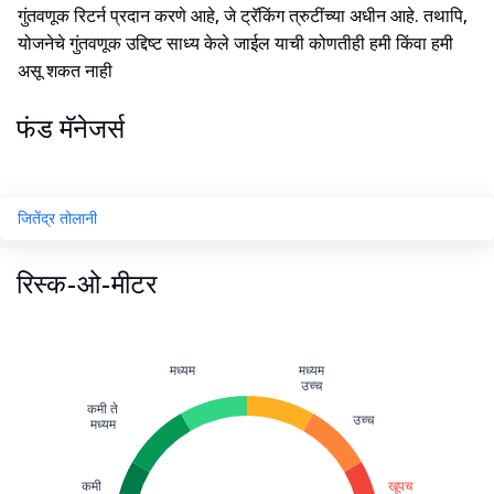
गुंतवणूक रिटर्न प्रदान करणे आहे, जे ट्रॅकिंग त्रुटींच्या अधीन आहे. तथापि,
योजनेचे गुंतवणूक उद्दिष्ट साध्य केले जाईल याची कोणतीही हमी किंवा हमी
असू शकत नाही
फंड मॅनेजर्स
जितेंद्र तोलानी
रिस्क-ओ-मीटर
मध्यम
मध्यम
उच्च
कमी ते
उच्च
मध्यम
कमी
खूपच