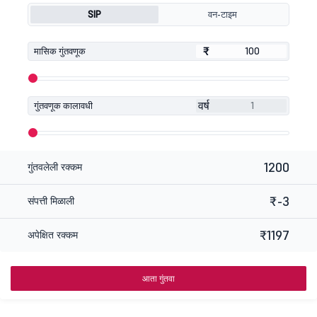
SIP
वन-टाइम
₹
₹
मासिक गुंतवणूक
वर्ष
गुंतवणूक कालावधी
1200
गुंतवलेली रक्कम
₹-3
संपत्ती मिळाली
₹1197
अपेक्षित रक्कम
आता गुंतवा