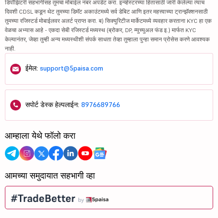
डिपॉझिटरी सहभागीसह तुमचा मोबाईल नंबर अपडेट करा. इन्व्हेस्टरच्या हितासाठी जारी केलेल्या त्याच
दिवशी CDSL कडून थेट तुमच्या डिमॅट अकाउंटमध्ये सर्व डेबिट आणि इतर महत्त्वाच्या ट्रान्झॅक्शनसाठी
तुमच्या रजिस्टर्ड मोबाईलवर अलर्ट प्राप्त करा. ब) सिक्युरिटीज मार्केटमध्ये व्यवहार करताना KYC हा एक
वेळचा अभ्यास आहे - एकदा सेबी रजिस्टर्ड मध्यस्थ (ब्रोकर, DP, म्युच्युअल फंड इ.) मार्फत KYC
केल्यानंतर, जेव्हा तुम्ही अन्य मध्यस्थीशी संपर्क साधता तेव्हा तुम्हाला पुन्हा समान प्रोसेस करणे आवश्यक
नाही.
ईमेल:
support@5paisa.com
सपोर्ट डेस्क हेल्पलाईन:
8976689766
आम्हाला येथे फॉलो करा
आमच्या समुदायात सहभागी व्हा