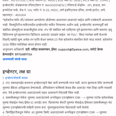
वैधता : 30/07/2027 | NSE सदस्य ID: 14300 | BSE मेंबर ID: 6363 | MCX मेंबर ID: 55945 |
इन्व्हेस्टमेंट ॲडव्हायजर रजिस्ट्रेशन नं: INA000014252 | रजिस्टर्ड ॲड्रेस - IIFL हाऊस, सन
इन्फोटेक पार्क, रोड नं. 16V, प्लॉट नं. B-23, MIDC, ठाणे इंडस्ट्रियल एरिया, वागळे इस्टेट, ठाणे,
महाराष्ट्र - 400604
*ब्रोकरेज फ्लॅट फी/अंमलात आणलेल्या ऑर्डरच्या आधारावर आकारले जाईल आणि टक्केवारी आधारावर
नाही. सिक्युरिटीज मार्केटमधील इन्व्हेस्टमेंट मार्केट रिस्कच्या अधीन आहे, इन्व्हेस्टमेंट करण्यापूर्वी सर्व
संबंधित डॉक्युमेंट्स काळजीपूर्वक वाचा. IPV शी संबंधित सर्व प्रक्रिया पूर्ण झाल्यानंतर आणि क्लायंट ड्यू
डिलिजन्स पूर्ण झाल्यानंतर डिजिटल अकाउंट उघडले जाईल. जर ₹10/- किंवा त्यापेक्षा कमी शेअरचे
विक्री/खरेदी मूल्य असेल तर प्रति शेअर कमाल 25 पैसा ब्रोकरेज संकलित केले जाऊ शकते. ब्रोकरेज
SEBI विहित मर्यादेपेक्षा जास्त होणार नाही.
अनुपालन अधिकारी:
श्री. रवींद्र कळवणकर, ईमेल: support@5paisa.com, सपोर्ट डेस्क
हेल्पलाईन: 8976689766
आमच्याशी संपर्क साधा
इन्व्हेस्टर, लक्ष द्या
1.
इन्व्हेस्टर्ससाठी सल्ला
2. IPO सबस्क्राईब करताना इन्व्हेस्टरद्वारे चेक जारी करण्याची गरज नाही. वाटप झाल्यास पेमेंट करण्याची
तुमच्या बँकेला अधिकृतता देण्यासाठी, ॲप्लिकेशन फॉर्ममध्ये केवळ बँक अकाउंट नंबर लिहा आणि स्वाक्षरी
करा. पैसे इन्व्हेस्टरच्या अकाउंटमध्ये राहत असल्याने रिफंडची चिंता नाही.
3. एक्सचेंजमधून मेसेज: तुमच्या अकाउंटमध्ये अनधिकृत ट्रान्झॅक्शन टाळा --> तुमच्या स्टॉक ब्रोकर्ससह
तुमचा मोबाईल नंबर/ईमेल ID अपडेट करा. दिवसाच्या शेवटी तुमच्या मोबाईल/ईमेलवर एक्सचेंजमधून थेट
तुमच्या ट्रान्झॅक्शनची माहिती प्राप्त करा. गुंतवणूकदारांच्या हितासाठी जारी केलेले.
4. डिपॉझिटरीकडून मेसेज: अ) तुमच्या डिमॅट अकाउंटमध्ये अनधिकृत ट्रान्झॅक्शन टाळा -> तुमच्या