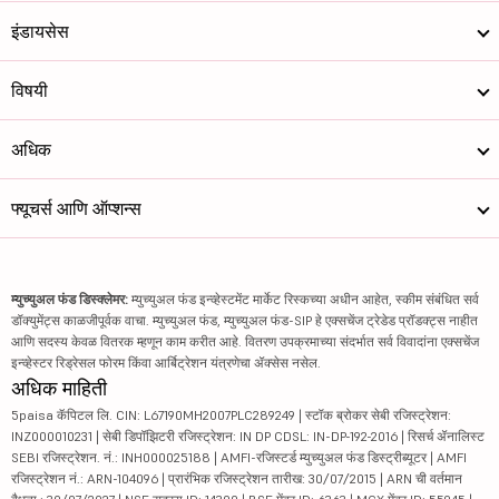
इंडायसेस
विषयी
अधिक
फ्यूचर्स आणि ऑप्शन्स
म्युच्युअल फंड डिस्क्लेमर:
म्युच्युअल फंड इन्व्हेस्टमेंट मार्केट रिस्कच्या अधीन आहेत, स्कीम संबंधित सर्व
डॉक्युमेंट्स काळजीपूर्वक वाचा. म्युच्युअल फंड, म्युच्युअल फंड-SIP हे एक्सचेंज ट्रेडेड प्रॉडक्ट्स नाहीत
आणि सदस्य केवळ वितरक म्हणून काम करीत आहे. वितरण उपक्रमाच्या संदर्भात सर्व विवादांना एक्सचेंज
इन्व्हेस्टर रिड्रेसल फोरम किंवा आर्बिट्रेशन यंत्रणेचा ॲक्सेस नसेल.
अधिक माहिती
5paisa कॅपिटल लि. CIN: L67190MH2007PLC289249 | स्टॉक ब्रोकर सेबी रजिस्ट्रेशन:
INZ000010231 | सेबी डिपॉझिटरी रजिस्ट्रेशन: IN DP CDSL: IN-DP-192-2016 | रिसर्च ॲनालिस्ट
SEBI रजिस्ट्रेशन. नं.: INH000025188 | AMFI-रजिस्टर्ड म्युच्युअल फंड डिस्ट्रीब्यूटर | AMFI
रजिस्ट्रेशन नं.: ARN-104096 | प्रारंभिक रजिस्ट्रेशन तारीख: 30/07/2015 | ARN ची वर्तमान